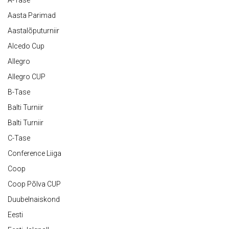
A-Tase
Aasta Parimad
Aastalõputurniir
Alcedo Cup
Allegro
Allegro CUP
B-Tase
Balti Turniir
Balti Turniir
C-Tase
Conference Liiga
Coop
Coop Põlva CUP
Duubelnaiskond
Eesti