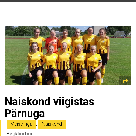
Naiskond viigistas
Pärnuga
Meistriliiga
,
Naiskond
By
jklootos