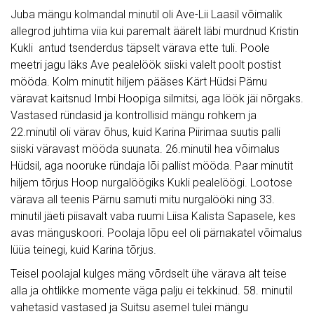
Juba mängu kolmandal minutil oli Ave-Lii Laasil võimalik
allegrod juhtima viia kui paremalt äärelt läbi murdnud Kristin
Kukli antud tsenderdus täpselt värava ette tuli. Poole
meetri jagu läks Ave pealelöök siiski valelt poolt postist
mööda. Kolm minutit hiljem pääses Kärt Hüdsi Pärnu
väravat kaitsnud Imbi Hoopiga silmitsi, aga löök jäi nõrgaks.
Vastased ründasid ja kontrollisid mängu rohkem ja
22.minutil oli värav õhus, kuid Karina Piirimaa suutis palli
siiski väravast mööda suunata. 26.minutil hea võimalus
Hüdsil, aga nooruke ründaja lõi pallist mööda. Paar minutit
hiljem tõrjus Hoop nurgalöögiks Kukli pealelöögi. Lootose
värava all teenis Pärnu samuti mitu nurgalööki ning 33.
minutil jäeti piisavalt vaba ruumi Liisa Kalista Sapasele, kes
avas mänguskoori. Poolaja lõpu eel oli pärnakatel võimalus
lüüa teinegi, kuid Karina tõrjus.
Teisel poolajal kulges mäng võrdselt ühe värava alt teise
alla ja ohtlikke momente väga palju ei tekkinud. 58. minutil
vahetasid vastased ja Suitsu asemel tulei mängu