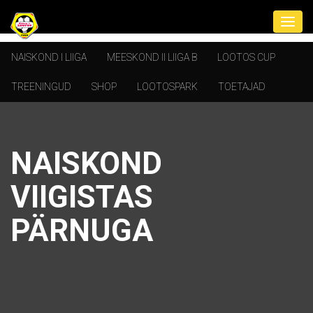
NAISKOND I LIIGA
MEESKOND II LIIGA B
LOOTOS CUP
TREENINGUD
SHOP
LOOTOSPARK
TOETAJAD
NAISKOND
VIIGISTAS
PÄRNUGA