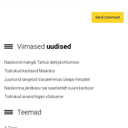
Viimased
uudised
Naiskond mängib Tartus derbykohtumise
Tüdrukud kaotasid Maardus
Juuniorid langesid Vasalemmas üleaja minutitel
Naiskonna järelkasv sai saarlastelt suure kaotuse
Tüdrukud avasid liigas võiduarve
Teemad