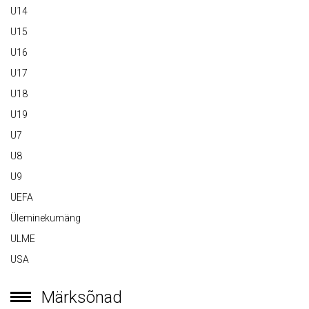
U14
U15
U16
U17
U18
U19
U7
U8
U9
UEFA
Üleminekumäng
ULME
USA
Märksõnad