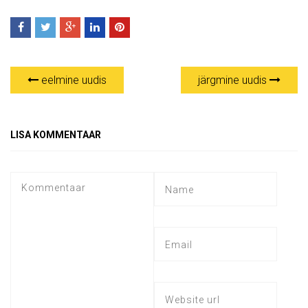
eelmine uudis
järgmine uudis
LISA KOMMENTAAR