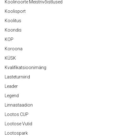
Koolinoorte Meistrivõistlused
Koolisport
Koolitus
Koondis
KOP
Koroona
KÜSK
Kvalifikatsioonimäng
Lasteturniirid
Leader
Legend
Linnastaadion
Lootos CUP
Lootose Vutid
Lootospark