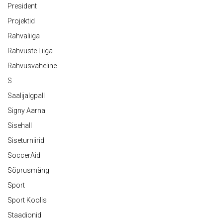
President
Projektid
Rahvaliiga
Rahvuste Liiga
Rahvusvaheline
S
Saalijalgpall
Signy Aarna
Sisehall
Siseturniirid
SoccerAid
Sõprusmäng
Sport
Sport Koolis
Staadionid