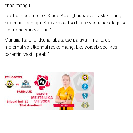
enne mängu …
Lootose peatreener Kaido Kukli: „Laupäeval raske mäng
kogenud Pärnuga. Sooviks südikalt neile vastu hakata ja ka
ise mõne värava lüüa.”
Mängija Ita Lillo: „Kuna lubatakse palavat ilma, tuleb
mõlemal võistkonnal raske mäng. Eks võidab see, kes
paremini vastu peab.”