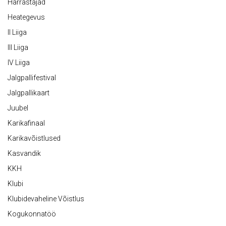
Harrastajad
Heategevus
II Liiga
III Liiga
IV Liiga
Jalgpallifestival
Jalgpallikaart
Juubel
Karikafinaal
Karikavõistlused
Kasvandik
KKH
Klubi
Klubidevaheline Võistlus
Kogukonnatöö