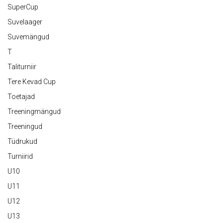
SuperCup
Suvelaager
Suvemängud
T
Taliturniir
Tere Kevad Cup
Toetajad
Treeningmängud
Treeningud
Tüdrukud
Turniirid
U10
U11
U12
U13