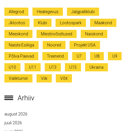
Allegrod
Heategevus
Jalgpalliklubi
Jklootos
Klubi
Lootospark
Maakond
Meeskond
Meistrivõistlused
Naiskond
Naiste Esiliiga
Noored
Projekt USA
Põlva Päevad
Treenerid
U7
U8
U9
U10
U11
U13
U15
Ukraina
Valikturniir
Viik
Võit
Arhiiv
august 2026
juuli 2026