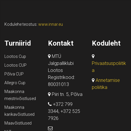
Kodulehe teostus:
www.innar.eu
Turniirid
Kontakt
Koduleht
MTÜ
Lootos Cup
Jalgpalliklubi
Privaatsuspoliitik
Lootos CUP
Lootos
a
Põlva CUP
Registrikood:
Annetamise
Allegro Cup
80031013
poliitika
Maakonna
Piiri tn. 5, Põlva
meistrivõistlused
+372 799
Maakonna
3344, +372 525
karikavõistlused
7926
Maavõistlused