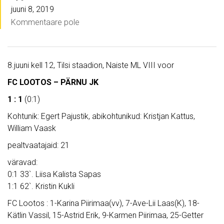
juuni 8, 2019
Kommentaare pole
8.juuni kell 12, Tilsi staadion, Naiste ML VIII voor
FC LOOTOS – PÄRNU JK
1 : 1
(0:1)
Kohtunik: Egert Pajustik, abikohtunikud: Kristjan Kattus,
William Vaask
pealtvaatajaid: 21
väravad:
0:1 33`. Liisa Kalista Sapas
1:1 62`. Kristin Kukli
FC Lootos : 1-Karina Piirimaa(vv), 7-Ave-Lii Laas(K), 18-
Kätlin Vassil, 15-Astrid Erik, 9-Karmen Piirimaa, 25-Getter