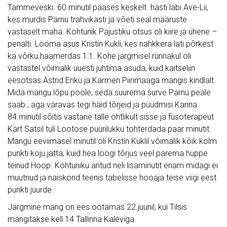
Tammeveski. 60.minutil pääses keskelt hästi läbi Ave-Lii,
kes murdis Pärnu trahvikasti ja võeti seal määruste
vastaselt maha. Kohtunik Pajustiku otsus oli kiire ja ühene –
penalti. Lööma asus Kristin Kukli, kes nahkkera lati põrkest
ka võrku haamerdas 1:1. Kohe järgmisel rünnakul oli
vastastel võimalik uuesti juhtima asuda, kuid kaitseliin
eesotsas Astrid Eriku ja Karmen Piirimaaga mängis kindlalt.
Mida mängu lõpu poole, seda suurema surve Pärnu peale
saab , aga väravas tegi häid tõrjeid ja püüdmisi Karina.
84.minutil sõitis vastane talle ohtlikult sisse ja füsoterapeut
Kärt Satsil tuli Lootose puurilukku tohterdada paar minutit.
Mängu eeviimasel minutil oli Kristin Kuklil võimalik kõik kolm
punkti koju jätta, kuid hea löögi tõrjus veel parema hüppe
teinud Hoop. Kohtuniku antud neli lisaminutit enam midagi ei
muutnud ja naiskond teenis tabelisse hooaja teise viigi eest
punkti juurde.
Järgmine mäng on ees ootamas 22.juunil, kui Tilsis
mängitakse kell 14 Tallinna Kaleviga.