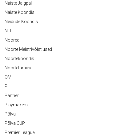
Naiste Jalgpall
Naiste Koondis
Neidude Koondis
NLT
Noored
Noorte Meistrivõistlused
Noortekoondis
Noorteturniirid
OM
P
Partner
Playmakers
Põlva
Põlva CUP
Premier League