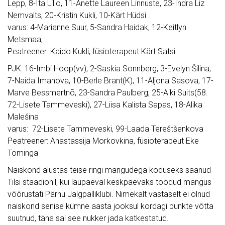
Lepp, 8-Ita Lillo, 11-Anette Laureen Linnuste, 23-Indra Liz
Nemvalts, 20-Kristin Kukli, 10-Kärt Hüdsi
varus: 4-Marianne Suur, 5-Sandra Haidak, 12-Keitlyn
Metsmaa,
Peatreener: Kaido Kukli, füsioterapeut Kärt Satsi
PJK: 16-Imbi Hoop(vv), 2-Saskia Sonnberg, 3-Evelyn Šilina,
7-Naida Imanova, 10-Berle Brant(K), 11-Aljona Sasova, 17-
Marve Bessmertnõ, 23-Sandra Paulberg, 25-Aiki Suits(58.
72-Lisete Tammeveski), 27-Liisa Kalista Sapas, 18-Alika
Malešina
varus: 72-Lisete Tammeveski, 99-Laada Tereštšenkova
Peatreener: Anastassija Morkovkina, füsioterapeut Eke
Tominga
Naiskond alustas teise ringi mängudega koduseks saanud
Tilsi staadionil, kui laupäeval keskpäevaks toodud mängus
võõrustati Pärnu Jalgpalliklubi. Nimekalt vastaselt ei olnud
naiskond senise kümne aasta jooksul kordagi punkte võtta
suutnud, täna sai see nukker jada katkestatud.