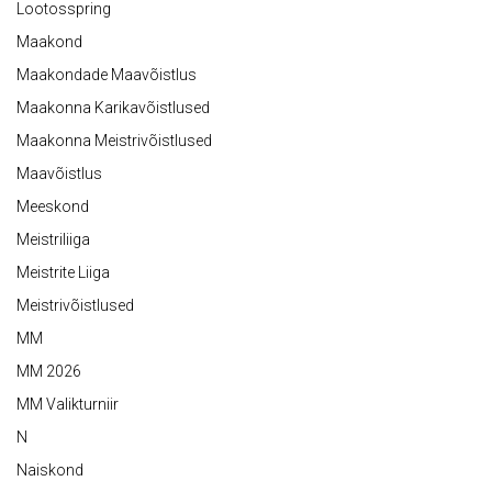
Lootosspring
Maakond
Maakondade Maavõistlus
Maakonna Karikavõistlused
Maakonna Meistrivõistlused
Maavõistlus
Meeskond
Meistriliiga
Meistrite Liiga
Meistrivõistlused
MM
MM 2026
MM Valikturniir
N
Naiskond