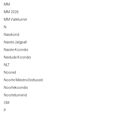
MM
MM 2026
MM Valikturniir
N
Naiskond
Naiste Jalgpall
Naiste Koondis
Neidude Koondis
NLT
Noored
Noorte Meistrivõistlused
Noortekoondis
Noorteturniirid
OM
P