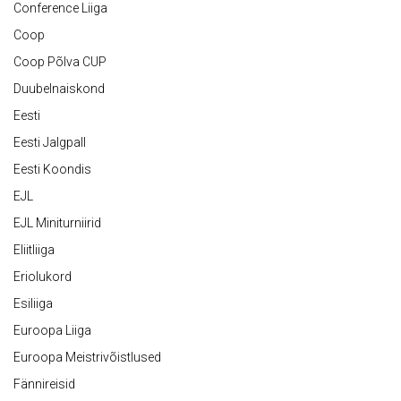
Conference Liiga
Coop
Coop Põlva CUP
Duubelnaiskond
Eesti
Eesti Jalgpall
Eesti Koondis
EJL
EJL Miniturniirid
Eliitliiga
Eriolukord
Esiliiga
Euroopa Liiga
Euroopa Meistrivõistlused
Fännireisid