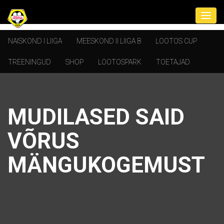
NAISKOND I LIIGA
MEESKOND II LIIGA B
LOOTOS CUP
TREENINGUD
SHOP
LOOTOSPARK
TOETAJAD
MUDILASED SAID
VÕRUS
MÄNGUKOGEMUST