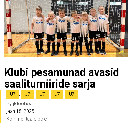
Klubi pesamunad avasid
saaliturniiride sarja
U7
,
U7
,
U7
,
U7
,
U7
By
jklootos
jaan 18, 2025
Kommentaare pole