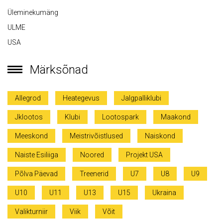
Üleminekumäng
ULME
USA
Märksõnad
Allegrod
Heategevus
Jalgpalliklubi
Jklootos
Klubi
Lootospark
Maakond
Meeskond
Meistrivõistlused
Naiskond
Naiste Esiliiga
Noored
Projekt USA
Põlva Päevad
Treenerid
U7
U8
U9
U10
U11
U13
U15
Ukraina
Valikturniir
Viik
Võit