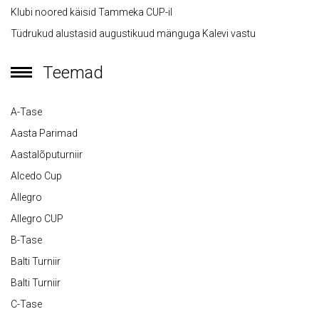
Klubi noored käisid Tammeka CUP-il
Tüdrukud alustasid augustikuud mänguga Kalevi vastu
Teemad
A-Tase
Aasta Parimad
Aastalõputurniir
Alcedo Cup
Allegro
Allegro CUP
B-Tase
Balti Turniir
Balti Turniir
C-Tase