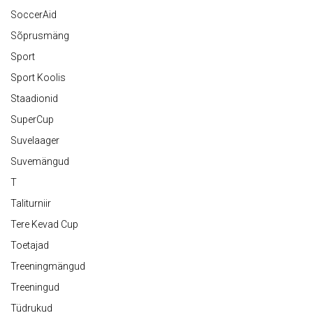
SoccerAid
Sõprusmäng
Sport
Sport Koolis
Staadionid
SuperCup
Suvelaager
Suvemängud
T
Taliturniir
Tere Kevad Cup
Toetajad
Treeningmängud
Treeningud
Tüdrukud