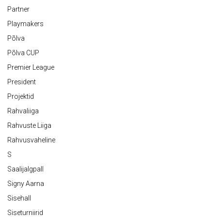
Partner
Playmakers
Põlva
Põlva CUP
Premier League
President
Projektid
Rahvaliiga
Rahvuste Liiga
Rahvusvaheline
S
Saalijalgpall
Signy Aarna
Sisehall
Siseturniirid