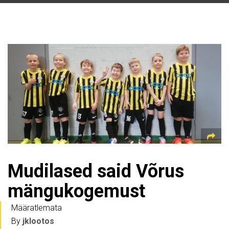
Mudilased said Võrus
mängukogemust
Määratlemata
By
jklootos