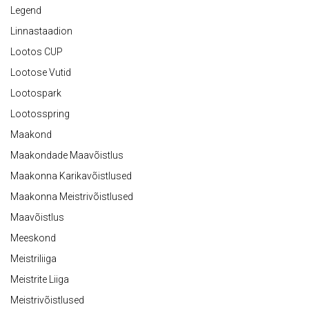
Legend
Linnastaadion
Lootos CUP
Lootose Vutid
Lootospark
Lootosspring
Maakond
Maakondade Maavõistlus
Maakonna Karikavõistlused
Maakonna Meistrivõistlused
Maavõistlus
Meeskond
Meistriliiga
Meistrite Liiga
Meistrivõistlused