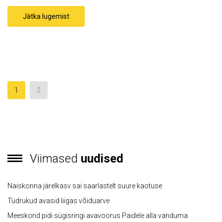
Jätka lugemist
1
2
Viimased
uudised
Naiskonna järelkasv sai saarlastelt suure kaotuse
Tüdrukud avasid liigas võiduarve
Meeskond pidi sügisringi avavoorus Paidele alla vanduma