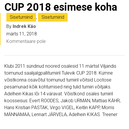
CUP 2018 esimese koha
Siseturniirid
,
Siseturniirid
By
Indrek Käo
märts 11, 2018
Kommentaare pole
Klubi 2011 sündinud noored osalesid 11.märtsil Viljandis
toimunud saalijalgpalliturniiril Tulevik CUP 2018. Kümne
võistkonna osavõtul toimunud turniiril võitsid Lootose
pesamunad kõik kohtumised ning tulid turniiri võitjaks.
Adelhein Kikas lõi 14 väravat. Võistkond osales turniiril
koosseisus: Evert ROODES, Jakob URMAN, Mattias KÄHR,
Hans Kristian PASTAK, Virgo VIGEL, Keitlin KAPP, Morris
MÄNNAMAA, Lennart JÄRVELA, Adelhein KIKAS. Treener