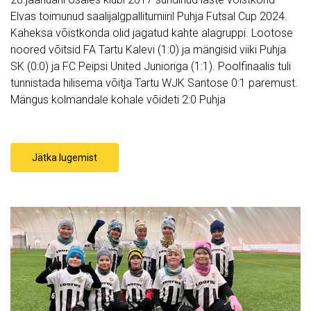
Elvas toimunud saalijalgpalliturniiril Puhja Futsal Cup 2024.
Kaheksa võistkonda olid jagatud kahte alagruppi. Lootose
noored võitsid FA Tartu Kalevi (1:0) ja mängisid viiki Puhja
SK (0:0) ja FC Peipsi United Junioriga (1:1). Poolfinaalis tuli
tunnistada hilisema võitja Tartu WJK Santose 0:1 paremust.
Mängus kolmandale kohale võideti 2:0 Puhja
Jätka lugemist