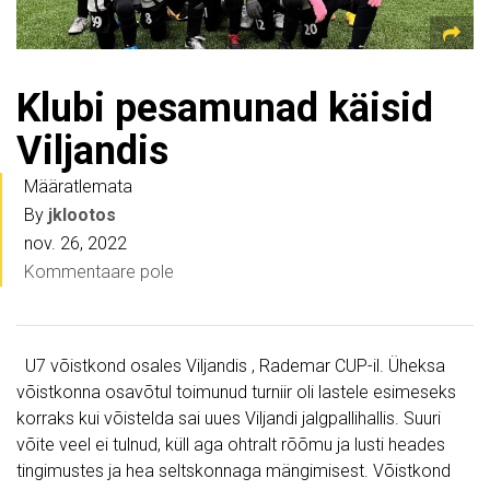
Klubi pesamunad käisid
Viljandis
Määratlemata
By
jklootos
nov. 26, 2022
Kommentaare pole
U7 võistkond osales Viljandis , Rademar CUP-il. Üheksa
võistkonna osavõtul toimunud turniir oli lastele esimeseks
korraks kui võistelda sai uues Viljandi jalgpallihallis. Suuri
võite veel ei tulnud, küll aga ohtralt rõõmu ja lusti heades
tingimustes ja hea seltskonnaga mängimisest. Võistkond