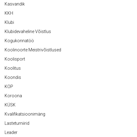
Kasvandik
KKH
Klubi
Klubidevaheline Võistlus
Kogukonnatöö
Koolinoorte Meistrivõistlused
Koolisport
Koolitus
Koondis
KOP
Koroona
KÜSK
Kvalifikatsioonimäng
Lasteturniirid
Leader