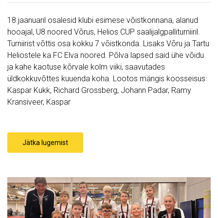
18.jaanuaril osalesid klubi esimese võistkonnana, alanud
hooajal, U8 noored Võrus, Helios CUP saalijalgpalliturniiril.
Turniirist võttis osa kokku 7 võistkonda. Lisaks Võru ja Tartu
Heliostele ka FC Elva noored. Põlva lapsed said ühe võidu
ja kahe kaotuse kõrvale kolm viiki, saavutades
üldkokkuvõttes kuuenda koha. Lootos mängis koosseisus:
Kaspar Kukk, Richard Grossberg, Johann Padar, Ramy
Kransiveer, Kaspar
Jätka lugemist