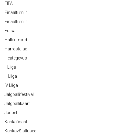
FIFA
Finaalturniir
Finaalturniir
Futsal
Halliturniirid
Harrastajad
Heategevus
II Liiga
III Liiga
IV Liiga
Jalgpallifestival
Jalgpallikaart
Juubel
Karikafinaal
Karikavõistlused