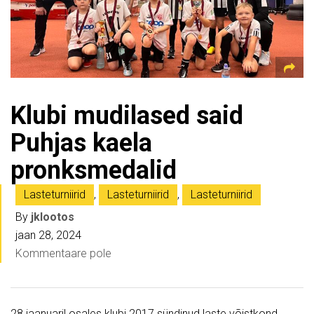
Klubi mudilased said
Puhjas kaela
pronksmedalid
Lasteturniirid
,
Lasteturniirid
,
Lasteturniirid
By
jklootos
jaan 28, 2024
Kommentaare pole
28.jaanuaril osales klubi 2017 sündinud laste võistkond