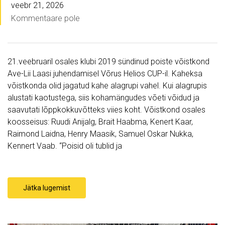
veebr 21, 2026
Kommentaare pole
21.veebruaril osales klubi 2019 sündinud poiste võistkond
Ave-Lii Laasi juhendamisel Võrus Helios CUP-il. Kaheksa
võistkonda olid jagatud kahe alagrupi vahel. Kui alagrupis
alustati kaotustega, siis kohamängudes võeti võidud ja
saavutati lõppkokkuvõtteks viies koht. Võistkond osales
koosseisus: Ruudi Anijalg, Brait Haabma, Kenert Kaar,
Raimond Laidna, Henry Maasik, Samuel Oskar Nukka,
Kennert Vaab. “Poisid oli tublid ja
Jätka lugemist