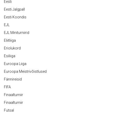
Eesti
Eesti Jalgpall
Eesti Koondis
EJL
EJL Miniturniirid
Eliitliiga
Eriolukord
Esiliiga
Euroopa Liiga
Euroopa Meistrivõistlused
Fännireisid
FIFA
Finaalturniir
Finaalturniir
Futsal