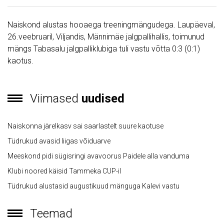
Naiskond alustas hooaega treeningmängudega. Laupäeval,
26.veebruaril, Viljandis, Männimäe jalgpallihallis, toimunud
mängs Tabasalu jalgpalliklubiga tuli vastu võtta 0:3 (0:1)
kaotus.
Viimased
uudised
Naiskonna järelkasv sai saarlastelt suure kaotuse
Tüdrukud avasid liigas võiduarve
Meeskond pidi sügisringi avavoorus Paidele alla vanduma
Klubi noored käisid Tammeka CUP-il
Tüdrukud alustasid augustikuud mänguga Kalevi vastu
Teemad