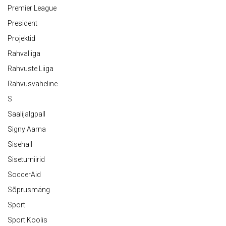
Premier League
President
Projektid
Rahvaliiga
Rahvuste Liiga
Rahvusvaheline
S
Saalijalgpall
Signy Aarna
Sisehall
Siseturniirid
SoccerAid
Sõprusmäng
Sport
Sport Koolis