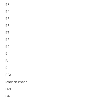
U13
U14
U15
U16
U17
U18
U19
U7
U8
U9
UEFA
Üleminekumäng
ULME
USA