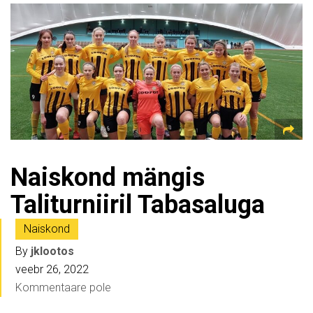
Naiskond mängis
Taliturniiril Tabasaluga
Naiskond
By
jklootos
veebr 26, 2022
Kommentaare pole