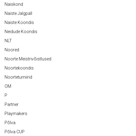
Naiskond
Naiste Jalgpall
Naiste Koondis
Neidude Koondis
NLT
Noored
Noorte Meistrivõistlused
Noortekoondis
Noorteturniirid
OM
P
Partner
Playmakers
Põlva
Põlva CUP