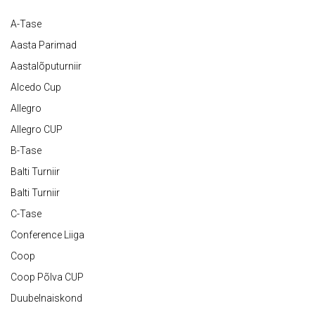
A-Tase
Aasta Parimad
Aastalõputurniir
Alcedo Cup
Allegro
Allegro CUP
B-Tase
Balti Turniir
Balti Turniir
C-Tase
Conference Liiga
Coop
Coop Põlva CUP
Duubelnaiskond