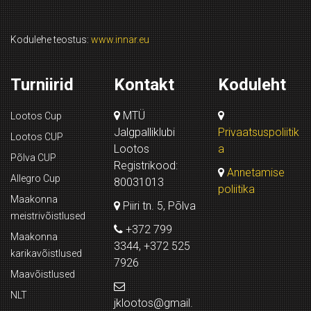
Kodulehe teostus:
www.innar.eu
Turniirid
Kontakt
Koduleht
MTÜ
Lootos Cup
Jalgpalliklubi
Privaatsuspoliitik
Lootos CUP
Lootos
a
Põlva CUP
Registrikood:
Annetamise
Allegro Cup
80031013
poliitika
Maakonna
Piiri tn. 5, Põlva
meistrivõistlused
+372 799
Maakonna
3344, +372 525
karikavõistlused
7926
Maavõistlused
NLT
jklootos@gmail.