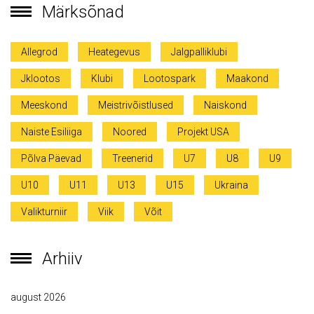
Märksõnad
Allegrod
Heategevus
Jalgpalliklubi
Jklootos
Klubi
Lootospark
Maakond
Meeskond
Meistrivõistlused
Naiskond
Naiste Esiliiga
Noored
Projekt USA
Põlva Päevad
Treenerid
U7
U8
U9
U10
U11
U13
U15
Ukraina
Valikturniir
Viik
Võit
Arhiiv
august 2026