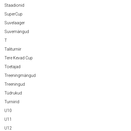
Staadionid
SuperCup
Suvelaager
Suvemängud
T
Taliturniir
Tere Kevad Cup
Toetajad
Treeningmängud
Treeningud
Tüdrukud
Turniirid
U10
U11
U12