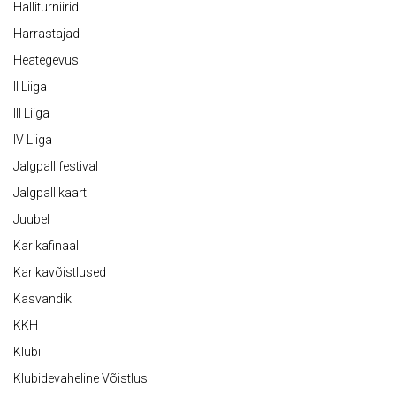
Halliturniirid
Harrastajad
Heategevus
II Liiga
III Liiga
IV Liiga
Jalgpallifestival
Jalgpallikaart
Juubel
Karikafinaal
Karikavõistlused
Kasvandik
KKH
Klubi
Klubidevaheline Võistlus