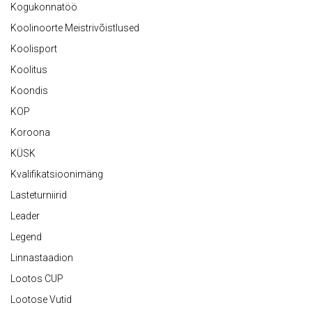
Kogukonnatöö
Koolinoorte Meistrivõistlused
Koolisport
Koolitus
Koondis
KOP
Koroona
KÜSK
Kvalifikatsioonimäng
Lasteturniirid
Leader
Legend
Linnastaadion
Lootos CUP
Lootose Vutid