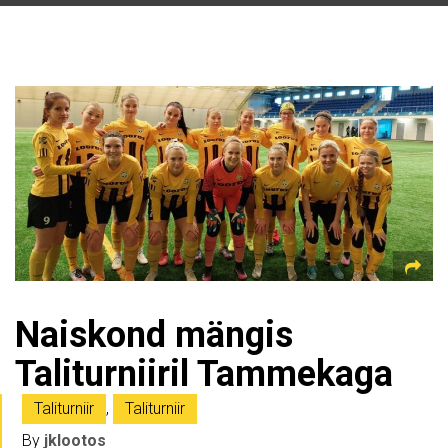
Naiskond mängis
Taliturniiril Tammekaga
Taliturniir
,
Taliturniir
By
jklootos