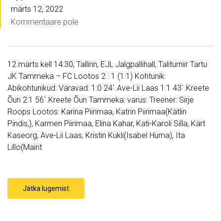
märts 12, 2022
Kommentaare pole
12.märts kell 14:30, Tallinn, EJL Jalgpallihall, Taliturniir Tartu
JK Tammeka – FC Lootos 2 : 1 (1:1) Kohtunik:
Abikohtunikud: Väravad: 1:0 24`.Ave-Lii Laas 1:1 43`.Kreete
Õun 2:1 56`.Kreete Õun Tammeka: varus: Treener: Sirje
Roops Lootos: Karina Piirimaa, Katrin Piirimaa(Kätlin
Pindis,), Karmen Piirimaa, Elina Kahar, Kati-Karoli Silla, Kärt
Kaseorg, Ave-Lii Laas, Kristin Kukli(Isabel Huma), Ita
Lillo(Mairit
Jätka lugemist