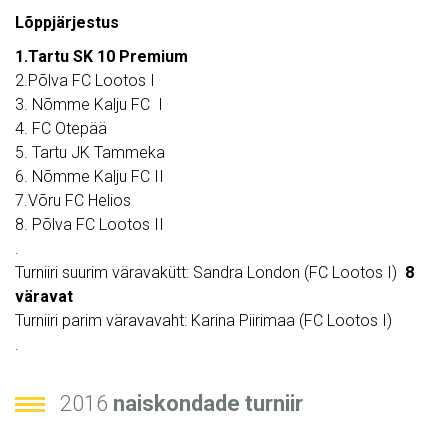
Lõppjärjestus
1.Tartu SK 10 Premium
2.Põlva FC Lootos I
3. Nõmme Kalju FC I
4. FC Otepää
5. Tartu JK Tammeka
6. Nõmme Kalju FC II
7.Võru FC Helios
8. Põlva FC Lootos II
.
Turniiri suurim väravakütt: Sandra London (FC Lootos I)
8
väravat
Turniiri parim väravavaht: Karina Piirimaa (FC Lootos I)
.
2016
naiskondade turniir