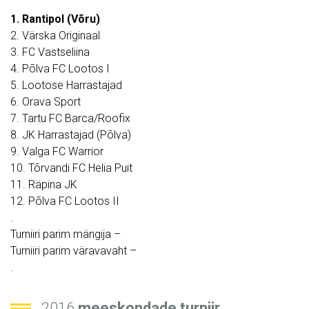
1.
Rantipol (Võru)
2. Värska Originaal
3. FC Vastseliina
4. Põlva FC Lootos I
5. Lootose Harrastajad
6. Orava Sport
7. Tartu FC Barca/Roofix
8. JK Harrastajad (Põlva)
9. Valga FC Warrior
10. Tõrvandi FC Helia Puit
11. Räpina JK
12. Põlva FC Lootos II
.
Turniiri parim mängija –
Turniiri parim väravavaht –
.
2016
meeskondade turniir