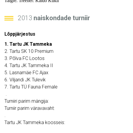
Talgre. Treener: Kaido Kukli
2013
naiskondade turniir
Lõppjärjestus
1. Tartu JK Tammeka
2. Tartu SK 10 Premium
3. Põlva FC Lootos
4. Tartu JK Tammeka II
5. Lasnamäe FC Ajax
6. Viljandi JK Tulevik
7. Tartu TÜ Fauna Female
.
Turniiri parim mängija:
Turniir parim väravavaht:
.
Tartu JK Tammeka koosseis: