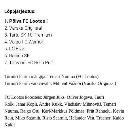
Lõppjärjestus:
1. Põlva FC Lootos I
2. Värska Originaal
3. Tartu SK 10 Premium
4. Valga FC Warrior
5. FC Elva
6. Räpina SK
7. Tõrvandi FC Helia Puit
.
Turniiri Parim mängija: Temari Nuuma (FC Lootos)
Turniiri Parim väravavaht:
Mihhail Važnõi (Värska Originaal)
.
FC Lootos koooseis: Jürgen Juks, Oliver Jõgeva, Tauri
Kolk, Janar Kopli, Andre Kukk, Vladislav Mihnovitš, Temari
Nuuma, Raigo Orti, Karl-Markkus Põldmaa, Priit Rahuelu, Kevin
Rein, Miko Saarniit, Risto Saarniit, Helander Vist. Treener: Kaido
Kukli