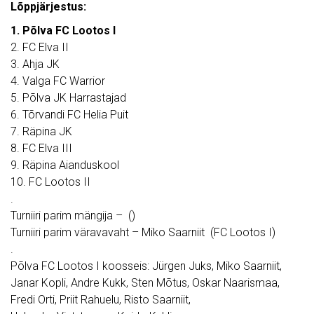
Lõppjärjestus:
1. Põlva FC Lootos I
2. FC Elva II
3. Ahja
JK
4. Valga FC Warrior
5. Põlva
JK
Harrastajad
6. Tõrvandi FC Helia Puit
7. Räpina
JK
8. FC Elva III
9. Räpina Aianduskool
10. FC
Lootos
II
.
Turniiri parim mängija – ()
Turniiri parim väravavaht – Miko Saarniit (FC Lootos I)
.
Põlva FC
Lootos
I koosseis: Jürgen Juks, Miko Saarniit,
Janar Kopli, Andre Kukk, Sten Mõtus, Oskar Naarismaa,
Fredi Orti, Priit Rahuelu, Risto Saarniit,