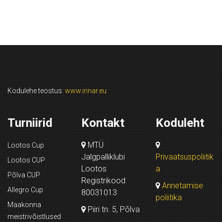
Kodulehe teostus:
www.innar.eu
Turniirid
Kontakt
Koduleht
MTÜ
Lootos Cup
Jalgpalliklubi
Privaatsuspoliitik
Lootos CUP
Lootos
a
Põlva CUP
Registrikood:
Annetamise
Allegro Cup
80031013
poliitika
Maakonna
Piiri tn. 5, Põlva
meistrivõistlused