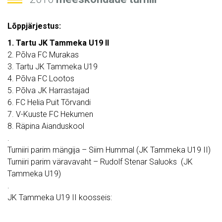
Lõppjärjestus:
1. Tartu JK Tammeka U19 II
2. Põlva FC Murakas
3. Tartu JK Tammeka U19
4. Põlva FC Lootos
5. Põlva JK Harrastajad
6. FC Helia Puit Tõrvandi
7. V-Kuuste FC Hekumen
8. Räpina Aianduskool
.
Turniiri parim mängija – Siim Hummal (JK Tammeka U19 II)
Turniiri parim väravavaht – Rudolf Stenar Saluoks (JK
Tammeka U19)
.
JK Tammeka U19 II koosseis: