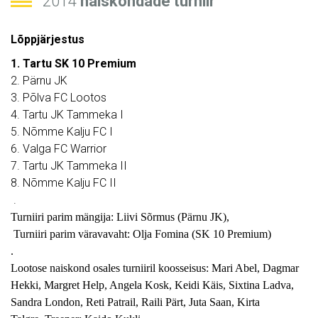
2014
naiskondade turniir
Lõppjärjestus
1. Tartu SK 10 Premium
2. Pärnu JK
3. Põlva FC Lootos
4. Tartu JK Tammeka I
5. Nõmme Kalju FC I
6. Valga FC Warrior
7. Tartu JK Tammeka II
8. Nõmme Kalju FC II
.
Turniiri parim mängija: Liivi Sõrmus (Pärnu JK),
Turniiri parim väravavaht: Olja Fomina (SK 10 Premium)
.
Lootose naiskond osales turniiril koosseisus: Mari Abel, Dagmar
Hekki, Margret Help, Angela Kosk, Keidi Käis, Sixtina Ladva,
Sandra London, Reti Patrail, Raili Pärt, Juta Saan, Kirta