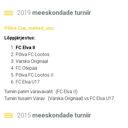
2019
meeskondade turniir
Põlva Cup_mehed_uus
Lõppjärjestus:
FC Elva II
Põlva FC Lootos
Värska Originaal
FC Otepää
Põlva FC Lootos II
FC Elva U17
Turniiri parim väravavaht: (FC Elva II)
Turniiri Ilusaim Värav: (Värska Originaal) vs FC Elva U17
2015
meeskondade turniir