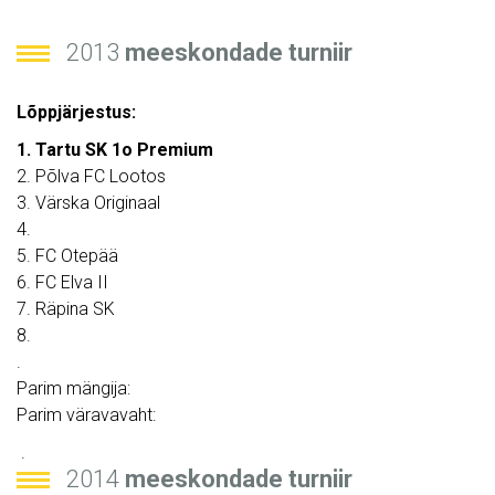
2013
meeskondade turniir
Lõppjärjestus:
1. Tartu SK 1o Premium
2. Põlva FC Lootos
3. Värska Originaal
4.
5. FC Otepää
6. FC Elva II
7. Räpina SK
8.
.
Parim mängija:
Parim väravavaht:
.
2014
meeskondade turniir