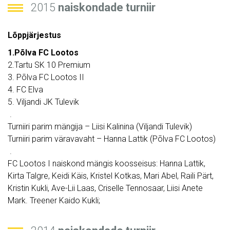
2015
naiskondade turniir
Lõppjärjestus
1.Põlva FC Lootos
2.Tartu SK 10 Premium
3. Põlva FC Lootos II
4. FC Elva
5. Viljandi JK Tulevik
.
Turniiri parim mängija – Liisi Kalinina (Viljandi Tulevik)
Turniiri parim väravavaht – Hanna Lattik (Põlva FC Lootos)
.
FC Lootos I naiskond mängis koosseisus: Hanna Lattik,
Kirta Talgre, Keidi Käis, Kristel Kotkas, Mari Abel, Raili Pärt,
Kristin Kukli, Ave-Lii Laas, Criselle Tennosaar, Liisi Anete
Mark. Treener Kaido Kukli;