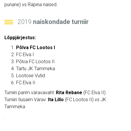
punane) vs Räpina naised.
2019
naiskondade turniir
Lõppjärjestus:
Põlva FC Lootos I
FC Elva I
Põlva FC Lootos II
Tartu JK Tammeka
Lootose Vutid
FC Elva II
Turniiri parim väravavaht:
Rita Rebane
(FC Elva II)
Turniiri Ilusaim Värav:
Ita Lillo
(FC Lootos II) vs JK
Tammeka
.