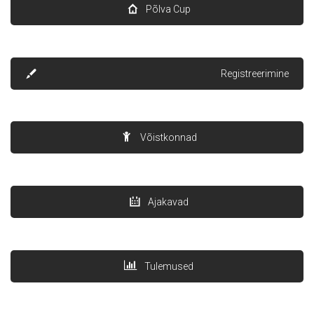
Põlva Cup
Registreerimine
Võistkonnad
Ajakavad
Tulemused