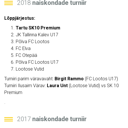
2018
naiskondade turniir
Lõppjärjestus:
Tartu SK10 Premium
JK Tallinna Kalev U17
Põlva FC Lootos
FC Elva
FC Otepää
Põlva FC Lootos U17
Lootose Vutid
Turniiri parim väravavaht:
Birgit Rammo
(FC Lootos U17)
Turniiri Ilusaim Värav:
Laura Unt
(Lootose Vutid) vs SK 10
Premium
.
2017
naiskondade turniir