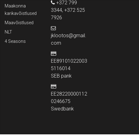
+372 799
Maakonna
3344, +372 525
karikavõistlused
7926
Maavõistlused
NLT
jklootos@gmail.
4 Seasons
com
EE89101022003
5116014
SEB pank
EE28220000112
0246675
Swedbank