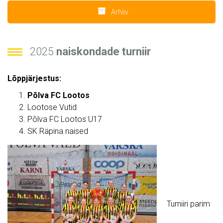
Arhiiv
2025
naiskondade turniir
Lõppjärjestus:
Põlva FC Lootos
Lootose Vutid
Põlva FC Lootos U17
SK Räpina naised
Turniiri parim