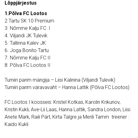
Lõppjärjestus
1.Põlva FC Lootos
2.Tartu SK 10 Premium
3. Nõmme Kalju FC I
4. Viljandi JK Tulevik
5. Tallinna Kalev JK
6. Joga Bonito Tartu
7. Nõmme Kalju FC II
8. Põlva FC Lootos II
.
Turniiri parim mängija – Liisi Kalinina (Viljandi Tulevik)
Turniiri parim väravavaht – Hanna Lattik (Põlva FC Lootos)
.
FC Lootos I koosseis: Kristel Kotkas, Karolin Krikunov,
Kristin Kukli, Ave-Lii Laas, Hanna Lattik, Sandra London, Liisi
Anete Mark, Raili Pärt, Kirta Talgre ja Merili Tamm treener :
Kaido Kukli