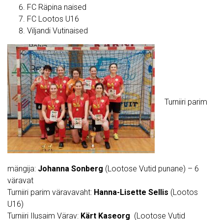
FC Räpina naised
FC Lootos U16
Viljandi Vutinaised
Turniiri parim
mängija:
Johanna Sonberg
(Lootose Vutid punane) – 6
väravat
Turniiri parim väravavaht:
Hanna-Lisette Sellis
(Lootos
U16)
Turniiri Ilusaim Värav:
Kärt Kaseorg
(Lootose Vutid