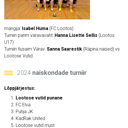
mängija:
Isabel Huma
(FC Lootos)
Turniiri parim väravavaht:
Hanna Lisette Sellis
(Lootos
U17)
Turniiri Ilusaim Värav:
Sanna Saarestik
(Räpina naised) vs
Lootose Vutid.
2024
naiskondade turniir
Lõppjärjestus:
Lootose vutid punane
FC Elva
Puhja JK
KadRak United
Lootose vutid must