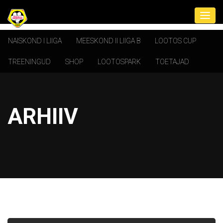
NAISKOND I LIIGA
MEESKOND II LIIGA B
LOOTOS CUP
TREENINGUD
SHOP
LOOTOSPARK
TOETAJAD
ARHIIV