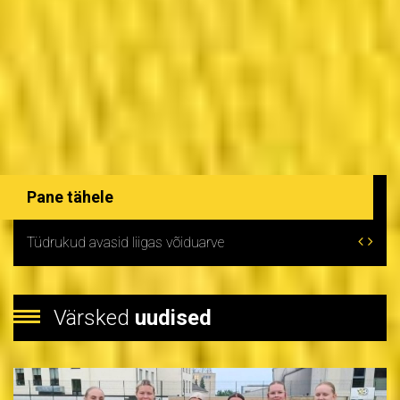
Pane tähele
Tüdrukud avasid liigas võiduarve
Värsked
uudised