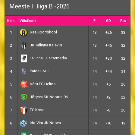
Meeste II liiga B -2026
Koht
Võistkond
P
GD
Pts
Rae Spordikool
1
13
+26
33
JK Tallinna Kalev III
2
13
+45
32
Tallinna FC Starmedia
3
14
+30
32
Paide LM III
4
14
+44
31
Võru FC Helios
5
14
+5
26
Jõgeva SK Noorus-96
6
14
+2
22
FC Kose
7
14
-8
20
Ida-Viru JK Noova
8
14
-16
19