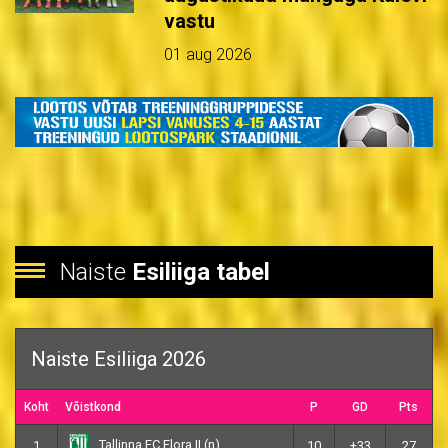
vastu
01 aug 2026
Naiste
Esiliiga tabel
Naiste Esiliiga 2026
Koht
Võistkond
P
GD
Pts
Tallinna FC Flora II (n)
1
10
+33
27