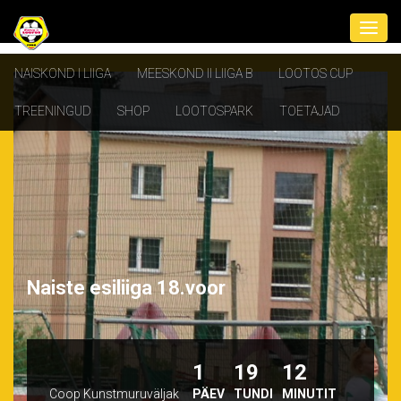
NAISKOND I LIIGA
MEESKOND II LIIGA B
LOOTOS CUP
TREENINGUD
SHOP
LOOTOSPARK
TOETAJAD
Naiste esiliiga 18.voor
1
19
12
Coop Kunstmuruväljak
PÄEV
TUNDI
MINUTIT