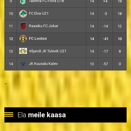
Tallinna FC Flora U18
9
14
+4
18
FC Elva U21
10
14
-3
18
Raasiku FC Joker
11
14
-14
12
FC Lootos
12
14
-41
10
Viljandi JK Tulevik U21
13
14
-17
8
JK Kuusalu Kalev
14
13
-57
0
–
Ela
meile kaasa