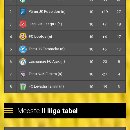
Pärnu JK Poseidon (n)
2
10
+19
27
Harju JK Laagri II (n)
3
10
+7
18
FC Lootos (n)
4
10
+4
17
Tartu JK Tammeka (n)
5
10
+6
13
Lasnamäe FC Ajax (n)
6
10
-23
8
Tartu NJK Elektra (n)
7
10
-27
4
FC Levadia Tallinn (n)
8
10
-19
3
Meeste
II liiga tabel