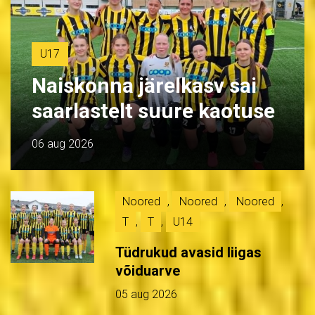
U17
Naiskonna järelkasv sai
saarlastelt suure kaotuse
06 aug 2026
Noored
,
Noored
,
Noored
,
T
,
T
,
U14
Tüdrukud avasid liigas
võiduarve
05 aug 2026