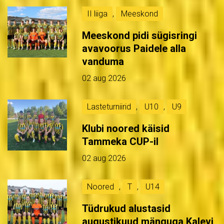
II liiga
,
Meeskond
Meeskond pidi sügisringi
avavoorus Paidele alla
vanduma
02 aug 2026
Lasteturniirid
,
U10
,
U9
Klubi noored käisid
Tammeka CUP-il
02 aug 2026
Noored
,
T
,
U14
Tüdrukud alustasid
augustikuud mänguga Kalevi