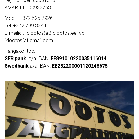
reg. number: 80031013
KMKR: EE100933763
Mobiil: +372 525 7926
Tel: +372 799 3344
E-mailid : fclootos(at)fclootos.ee või
jklootos(at)gmail.com
Pangakontod:
SEB pank
a/a IBAN:
EE891010220035116014
Swedbank
a/a IBAN:
EE282200001120246675