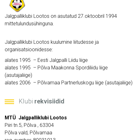
Jalgpalliklubi Lootos on asutatud 27.oktoobril 1994
mittetulundusühinguna.
Jalgpalliklubi Lootos kuulumine liitudesse ja
organisatsioonidesse:
alates 1995 – Eesti Jalgpalli Liidu liige
alates 1995 – Põlva Maakonna Spordiliidu liige
(asutajaliige)
alates 2006 – Põlvamaa Partnerluskogu liige (asutajaliige)
Klubi
rekvisiidid
MTÜ Jalgpalliklubi Lootos
Piiri tn.5, Põlva , 63304
Põlva vald, Põlvamaa