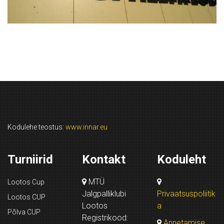
Kodulehe teostus:
www.innar.eu
Turniirid
Kontakt
Koduleht
MTÜ
Lootos Cup
Jalgpalliklubi
Privaatsuspoliitik
Lootos CUP
Lootos
a
Põlva CUP
Registrikood:
Annetamise