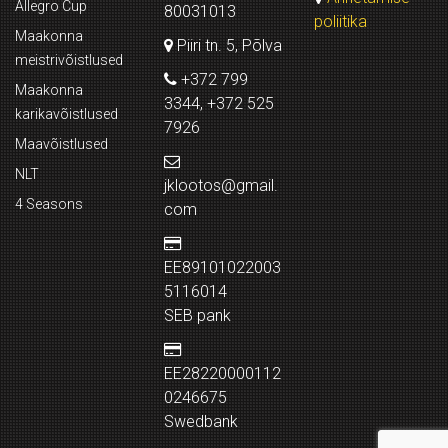
Allegro Cup
80031013
poliitika
Maakonna
Piiri tn. 5, Põlva
meistrivõistlused
+372 799
Maakonna
3344, +372 525
karikavõistlused
7926
Maavõistlused
NLT
jklootos@gmail.
4 Seasons
com
EE89101022003
5116014
SEB pank
EE28220000112
0246675
Swedbank