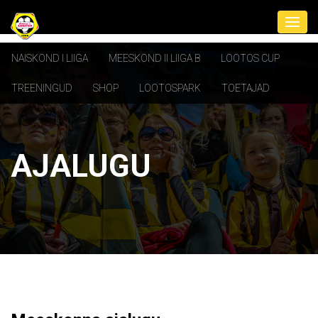
NAISKOND I LIIGA
MEESKOND II LIIGA B
LOOTOS CUP
TREENINGUD
SHOP
LOOTOSPARK
TOETAJAD
AJALUGU