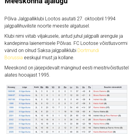
Meeskonna ajalugu
Põlva Jalgpalliklubi Lootos asutati 27. oktoobril 1994
jalgpallihuviliste noorte meeste algatusel.
Klubi nimi viitab viljakusele, antud juhul jalgpalli arengule ja
kandepinna laienemisele Põlvas. FC Lootose võistlusvormi
värvid on olnud Saksa jalgpalliklubi
Dortmundi
Borussia
eeskujul must ja kollane.
Meeskond on järjepidevalt mänginud eesti meistrivõistlustel
alates hooajast 1995.