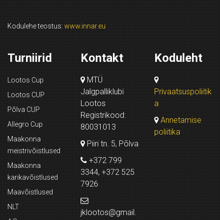
Kodulehe teostus:
www.innar.eu
Turniirid
Kontakt
Koduleht
MTÜ
Lootos Cup
Jalgpalliklubi
Privaatsuspoliitik
Lootos CUP
Lootos
a
Põlva CUP
Registrikood:
Annetamise
Allegro Cup
80031013
poliitika
Maakonna
Piiri tn. 5, Põlva
meistrivõistlused
+372 799
Maakonna
3344, +372 525
karikavõistlused
7926
Maavõistlused
NLT
jklootos@gmail.