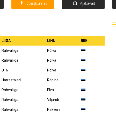
Võistkonnad
Ajakavad
LIIGA
LINN
RIIK
Rahvaliiga
Põlva
Rahvaliiga
Põlva
U16
Põlva
Harrastajad
Räpina
Rahvaliiga
Elva
Rahvaliiga
Viljandi
Rahvaliiga
Rakvere