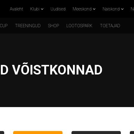
Avaleht
Klubi
Uudised
Meeskond
Naiskond
N
 CUP
TREENINGUD
SHOP
LOOTOSPARK
TOETAJAD
D VÕISTKONNAD