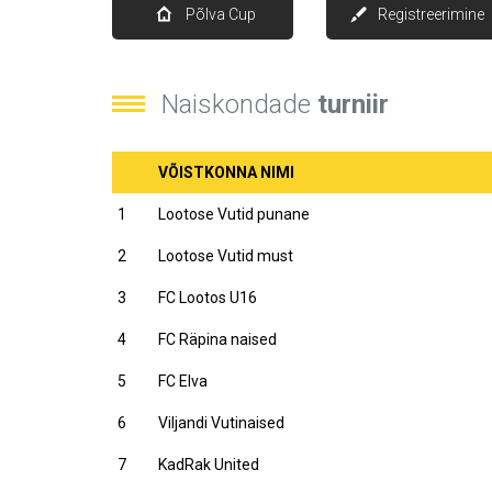
Põlva Cup
Registreerimine
Naiskondade
turniir
VÕISTKONNA NIMI
1
Lootose Vutid punane
2
Lootose Vutid must
3
FC Lootos U16
4
FC Räpina naised
5
FC Elva
6
Viljandi Vutinaised
7
KadRak United