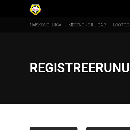
NAISKOND I LIIGA
MEESKOND II LIIGA B
LOOTOS
REGISTREERUNU