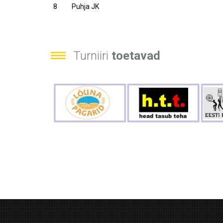
8
Puhja JK
Turniiri
toetavad