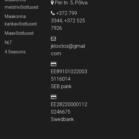
Piiri tn. 5, Põlva
meistrivõistlused
+372 799
Maakonna
3344, +372 525
karikavõistlused
7926
Maavõistlused
NLT
jklootos@gmail.
4 Seasons
com
EE89101022003
5116014
SEB pank
EE28220000112
0246675
Swedbank