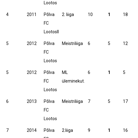
Lootos
4
2011
Põlva
2. liiga
10
1
18
FC
LootosII
5
2012
Põlva
Meistriliiga
6
5
12
FC
Lootos
5
2012
Põlva
ML
6
1
5
FC
üleminekut.
Lootos
6
2013
Põlva
Meistriliiga
7
5
17
FC
Lootos
7
2014
Põlva
2.liiga
9
1
16