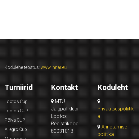
Kodulehe teostus:
www.innar.eu
Turniirid
Kontakt
Koduleht
MTÜ
Lootos Cup
Jalgpalliklubi
Privaatsuspoliitik
Lootos CUP
Lootos
a
Põlva CUP
Registrikood:
Annetamise
Allegro Cup
80031013
poliitika
Maakonna