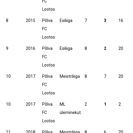
FC
Lootos
8
2015
Põlva
Esiliiga
7
3
16
FC
Lootos
9
2016
Põlva
Esiliiga
8
2
20
FC
Lootos
10
2017
Põlva
Meistriliiga
8
7
20
FC
Lootos
10
2017
Põlva
ML
2
1
2
FC
üleminekut.
Lootos
11
2018
Põlva
Meistriliiga
8
6
20