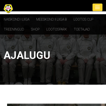
NAISKOND I LIIGA
MEESKOND II LIIGA B
LOOTOS CUP
TREENINGUD
SHOP
LOOTOSPARK
TOETAJAD
AJALUGU