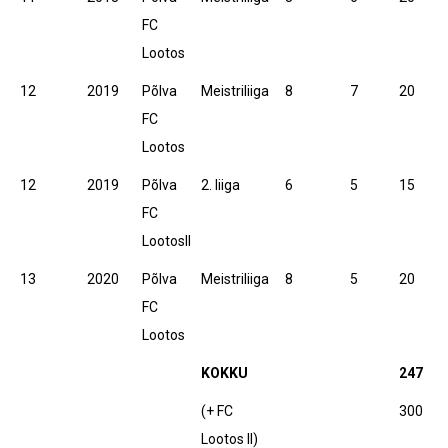
FC
Lootos
12
2019
Põlva
Meistriliiga
8
7
20
FC
Lootos
12
2019
Põlva
2. liiga
6
5
15
FC
LootosII
13
2020
Põlva
Meistriliiga
8
5
20
FC
Lootos
KOKKU
247
(+ FC
300
Lootos II)