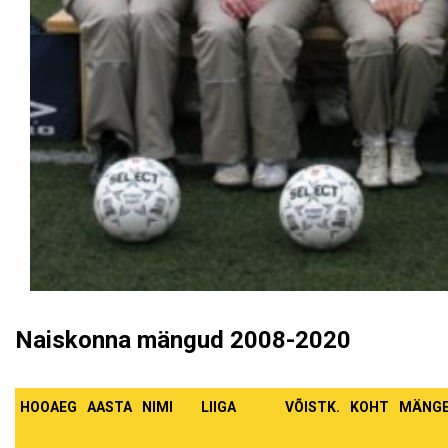
Naiskonna mängud 2008-2020
HOOAEG
AASTA
NIMI
LIIGA
VÕISTK.
KOHT
MÄNG