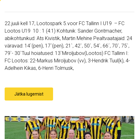
22.juuli kell 17, Lootospark 5.voor FC Tallinn I U19 – FC
Lootos U19 10 : 1 (4:1) Kohtunik: Sander Gontmacher,
abikohtunikud: Ats Kivistik, Martin Mehine Pealtvaatajaid: 24
väravad: 14`(pen), 17`(pen), 21`, 42`, 50`, 54`, 66´, 70`, 75`,
79`- 30`Tuul hoiatused: 13`Miroljubov(Lootos) FC Tallinn I:
FC Lootos: 22-Markus Miroljubov (vv), 3-Hendrik Tuul(k), 4-
Adelhein Kikas, 6-Henri Tolmusk,
Jätka lugemist