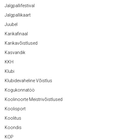
Jalgpallifestival
Jalgpallikaart
Juubel
Karikafinaal
Karikavõistlused
Kasvandik
KKH
Klubi
Klubidevaheline Võistlus
Kogukonnatöö
Koolinoorte Meistrivõistlused
Koolisport
Koolitus
Koondis
KOP