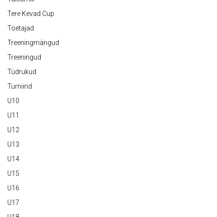
Tere Kevad Cup
Toetajad
Treeningmängud
Treeningud
Tüdrukud
Turniirid
U10
U11
U12
U13
U14
U15
U16
U17