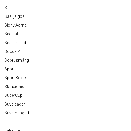
S
Saalijalgpall
Signy Aarna
Sisehall
Siseturniirid
SoccerAid
Sõprusmäng
Sport
Sport Koolis
Staadionid
SuperCup
Suvelaager
Suvemängud
T
Taliturniir