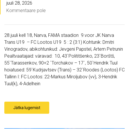
juuli 28, 2026
Kommentaare pole
28.juuli kell 18, Narva, FAMA staadion 9.voor JK Narva
Trans U19 – FC Lootos U19 5 : 2 (3:1) Kohtunik: Dmitri
Vinogradov, abikohtunikud: Jevgeni Papstel, Artem Petrunin
Pealtvaatajaid: väravad: 10, 43`Polititšenko, 23`Borštš,
55`Tarassenkov, 90+2 `Torchakov – 17`, 50`Hendrik Tuul
hoiatused: 59`Kudrjavtsev (Trans) – 32`Roodes (Lootos) FC
Tallinn I: FC Lootos: 22-Markus Miroljubov (vv), 3-Hendrik
Tuul(k), 4-Adelhein
Jätka lugemist