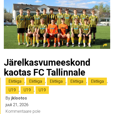
Järelkasvumeeskond
kaotas FC Tallinnale
Eliitliiga
,
Eliitliiga
,
Eliitliiga
,
Eliitliiga
,
Eliitliiga
,
U19
,
U19
,
U19
By
jklootos
juuli 21, 2026
Kommentaare pole