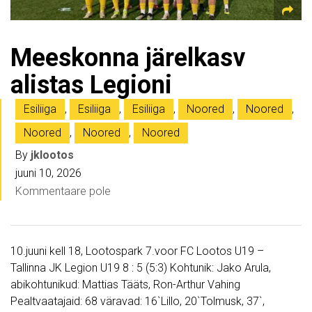
Meeskonna järelkasv
alistas Legioni
Esiliiga
,
Esiliiga
,
Esiliiga
,
Noored
,
Noored
,
Noored
,
Noored
,
Noored
By
jklootos
juuni 10, 2026
Kommentaare pole
10.juuni kell 18, Lootospark 7.voor FC Lootos U19 –
Tallinna JK Legion U19 8 : 5 (5:3) Kohtunik: Jako Arula,
abikohtunikud: Mattias Tääts, Ron-Arthur Vahing
Pealtvaatajaid: 68 väravad: 16`Lillo, 20`Tolmusk, 37`,