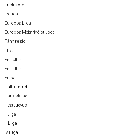
Eriolukord
Esiliiga
Euroopa Liiga
Euroopa Meistrivõistlused
Fännireisid
FIFA
Finaalturniir
Finaalturniir
Futsal
Halliturniirid
Harrastajad
Heategevus
II Liiga
III Liiga
IV Liiga