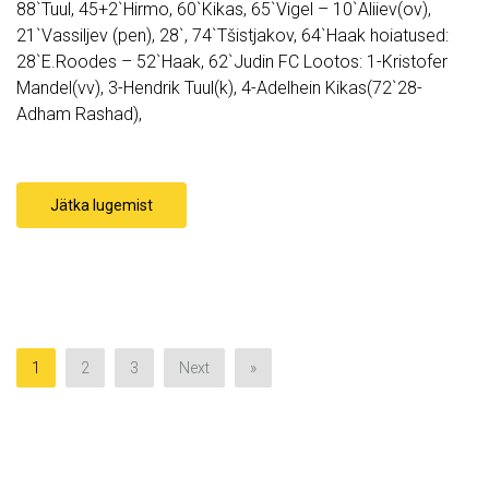
88`Tuul, 45+2`Hirmo, 60`Kikas, 65`Vigel – 10`Aliiev(ov),
21`Vassiljev (pen), 28`, 74`Tšistjakov, 64`Haak hoiatused:
28`E.Roodes – 52`Haak, 62`Judin FC Lootos: 1-Kristofer
Mandel(vv), 3-Hendrik Tuul(k), 4-Adelhein Kikas(72`28-
Adham Rashad),
Jätka lugemist
1
2
3
Next
»