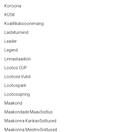
Koroona
KÜSK
Kvalifikatsioonimäng
Lasteturniirid
Leader
Legend
Linnastaadion
Lootos CUP
Lootose Vutid
Lootospark
Lootosspring
Maakond
Maakondade Maavõistlus
Maakonna Karikavõistlused
Maakonna Meistrivõistlused