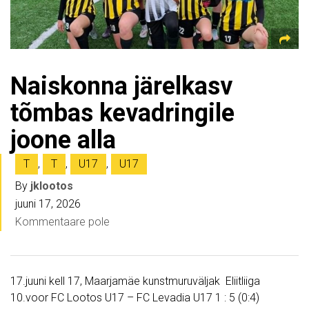
Naiskonna järelkasv
tõmbas kevadringile
joone alla
T
,
T
,
U17
,
U17
By
jklootos
juuni 17, 2026
Kommentaare pole
17.juuni kell 17, Maarjamäe kunstmuruväljak Eliitliiga
10.voor FC Lootos U17 – FC Levadia U17 1 : 5 (0:4)