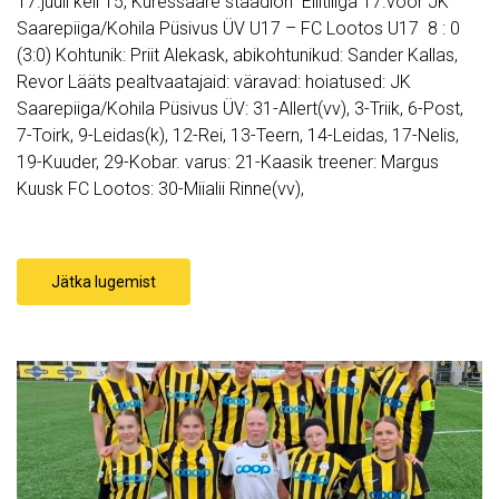
17.juuli kell 15, Kuressaare staadion Eliitliiga 17.voor JK
Saarepiiga/Kohila Püsivus ÜV U17 – FC Lootos U17 8 : 0
(3:0) Kohtunik: Priit Alekask, abikohtunikud: Sander Kallas,
Revor Lääts pealtvaatajaid: väravad: hoiatused: JK
Saarepiiga/Kohila Püsivus ÜV: 31-Allert(vv), 3-Triik, 6-Post,
7-Toirk, 9-Leidas(k), 12-Rei, 13-Teern, 14-Leidas, 17-Nelis,
19-Kuuder, 29-Kobar. varus: 21-Kaasik treener: Margus
Kuusk FC Lootos: 30-Miialii Rinne(vv),
Jätka lugemist