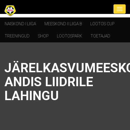
NAISKOND I LIIGA
MEESKOND II LIIGA B
LOOTOS CUP
TREENINGUD
SHOP
LOOTOSPARK
TOETAJAD
JÄRELKASVUMEESK
ANDIS LIIDRILE
LAHINGU