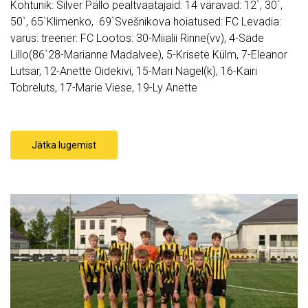
Kohtunik: Silver Pällo pealtvaatajaid: 14 väravad: 12`, 30`,
50`, 65`Klimenko, 69`Svešnikova hoiatused: FC Levadia:
varus: treener: FC Lootos: 30-Miialii Rinne(vv), 4-Säde
Lillo(86`28-Marianne Madalvee), 5-Krisete Külm, 7-Eleanor
Lutsar, 12-Anette Oidekivi, 15-Mari Nagel(k), 16-Kairi
Tobreluts, 17-Marie Viese, 19-Ly Anette
Jätka lugemist