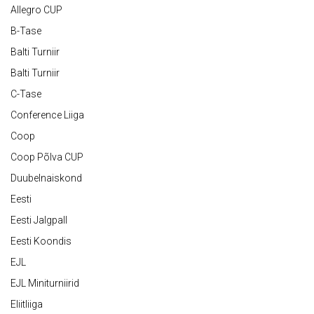
Allegro CUP
B-Tase
Balti Turniir
Balti Turniir
C-Tase
Conference Liiga
Coop
Coop Põlva CUP
Duubelnaiskond
Eesti
Eesti Jalgpall
Eesti Koondis
EJL
EJL Miniturniirid
Eliitliiga