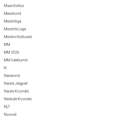
Maavõistlus
Meeskond
Meistriliiga
Meistrite Liiga
Meistrivõistlused
MM
MM 2026
MM Valikturniir
N
Naiskond
Naiste Jalgpall
Naiste Koondis
Neidude Koondis
NLT
Noored