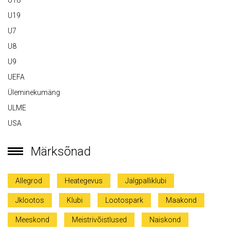
U18
U19
U7
U8
U9
UEFA
Üleminekumäng
ULME
USA
Märksõnad
Allegrod
Heategevus
Jalgpalliklubi
Jklootos
Klubi
Lootospark
Maakond
Meeskond
Meistrivõistlused
Naiskond