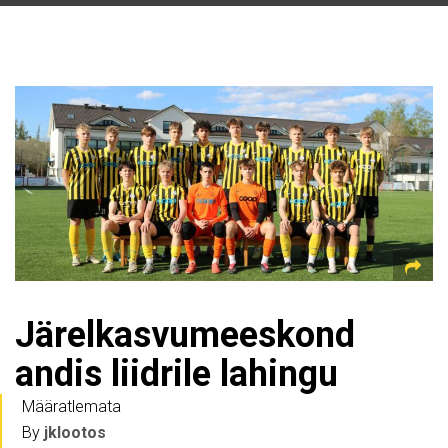
Järelkasvumeeskond
andis liidrile lahingu
Määratlemata
By
jklootos