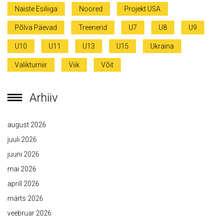
Naiste Esiliiga
Noored
Projekt USA
Põlva Päevad
Treenerid
U7
U8
U9
U10
U11
U13
U15
Ukraina
Valikturniir
Viik
Võit
Arhiiv
august 2026
juuli 2026
juuni 2026
mai 2026
aprill 2026
märts 2026
veebruar 2026