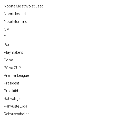
Noorte Meistrivõistlused
Noortekoondis
Noorteturniirid
OM
P
Partner
Playmakers
Põlva
Põlva CUP
Premier League
President
Projektid
Rahvaliiga
Rahvuste Liiga
Rahvusvaheline