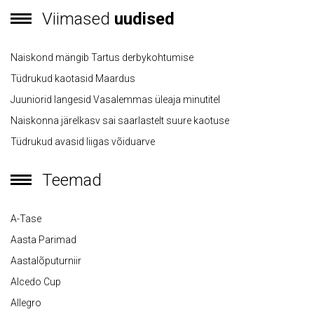
Viimased
uudised
Naiskond mängib Tartus derbykohtumise
Tüdrukud kaotasid Maardus
Juuniorid langesid Vasalemmas üleaja minutitel
Naiskonna järelkasv sai saarlastelt suure kaotuse
Tüdrukud avasid liigas võiduarve
Teemad
A-Tase
Aasta Parimad
Aastalõputurniir
Alcedo Cup
Allegro