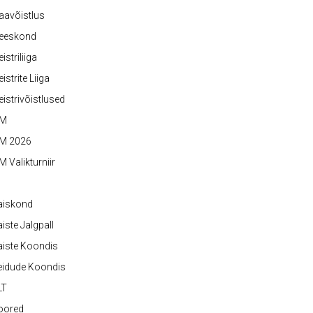
aavõistlus
eeskond
istriliiga
istrite Liiga
istrivõistlused
M
M 2026
 Valikturniir
aiskond
iste Jalgpall
iste Koondis
eidude Koondis
LT
oored