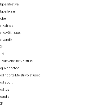
lgpallifestival
lgpallikaart
ubel
rikafinaal
rikavõistlused
asvandik
KH
ubi
ubidevaheline Võistlus
ogukonnatöö
olinoorte Meistrivõistlused
olisport
olitus
oondis
OP