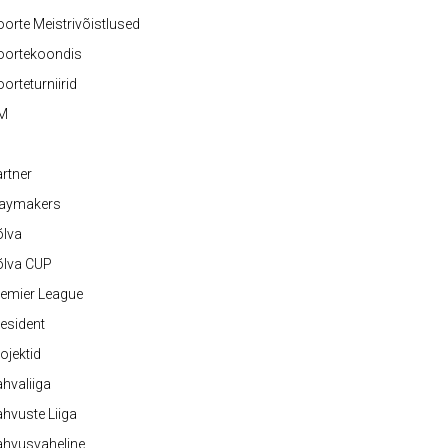
orte Meistrivõistlused
oortekoondis
orteturniirid
M
rtner
laymakers
õlva
õlva CUP
emier League
esident
ojektid
hvaliiga
hvuste Liiga
ahvusvaheline