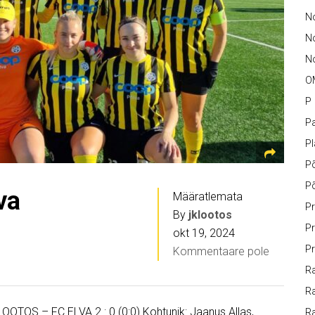
No
N
No
O
P
Pa
P
P
P
va
Määratlemata
Pr
By
jklootos
Pr
okt 19, 2024
Pr
Kommentaare pole
Ra
Ra
LOOTOS – FC ELVA 2 : 0 (0:0) Kohtunik: Jaanus Allas,
R