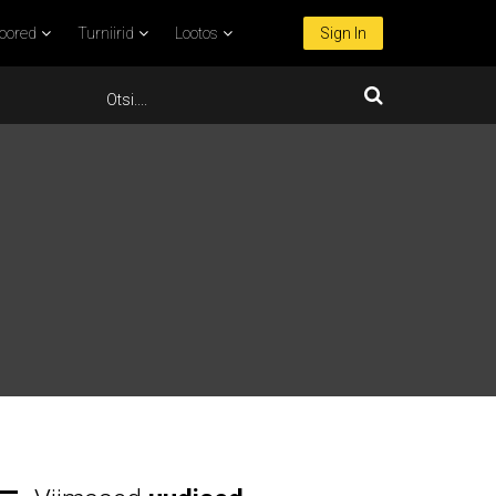
oored
Turniirid
Lootos
Sign In