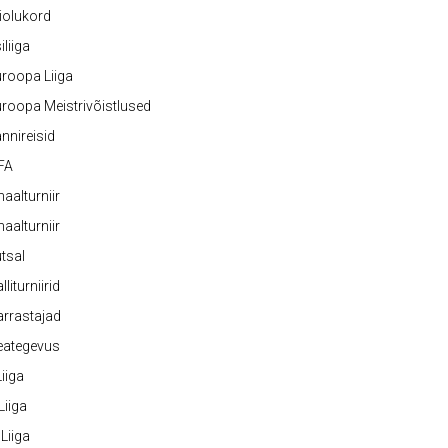
iolukord
iliiga
roopa Liiga
roopa Meistrivõistlused
nnireisid
FA
naalturniir
naalturniir
tsal
lliturniirid
rrastajad
eategevus
 Liiga
 Liiga
 Liiga