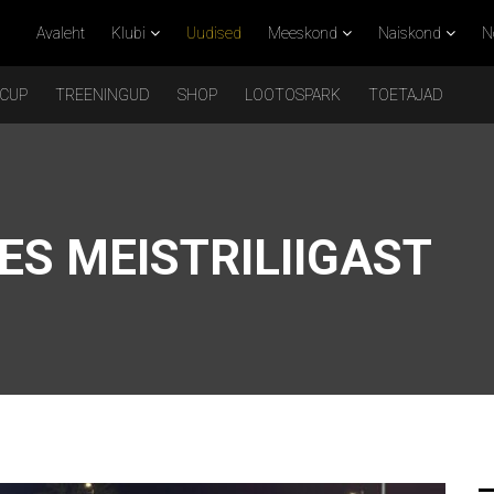
Avaleht
Klubi
Uudised
Meeskond
Naiskond
N
 CUP
TREENINGUD
SHOP
LOOTOSPARK
TOETAJAD
S MEISTRILIIGAST