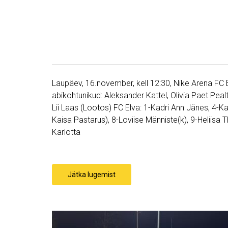
Laupäev, 16.november, kell 12:30, Nike Arena FC 
abikohtunikud: Aleksander Kattel, Olivia Paet Peal
Lii Laas (Lootos) FC Elva: 1-Kadri Ann Jänes, 4-Ka
Kaisa Pastarus), 8-Loviise Männiste(k), 9-Heliisa 
Karlotta
Jätka lugemist