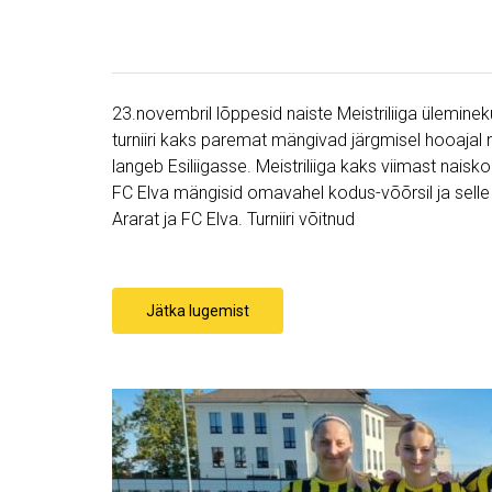
23.novembril lõppesid naiste Meistriliiga ülemin
turniiri kaks paremat mängivad järgmisel hooajal 
langeb Esiliigasse. Meistriliiga kaks viimast naisko
FC Elva mängisid omavahel kodus-võõrsil ja selle
Ararat ja FC Elva. Turniiri võitnud
Jätka lugemist