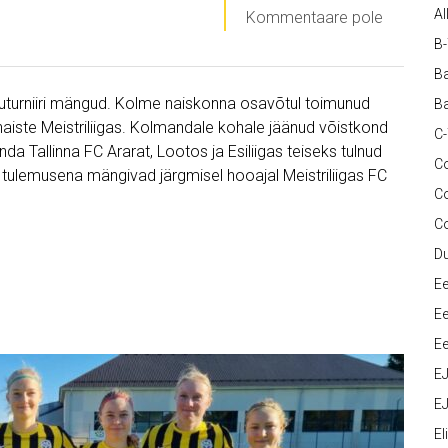
Al
Kommentaare pole
B
Ba
ekuturniiri mängud. Kolme naiskonna osavõtul toimunud
Ba
naiste Meistriliigas. Kolmandale kohale jäänud võistkond
C
nda Tallinna FC Ararat, Lootos ja Esiliigas teiseks tulnud
Co
 tulemusena mängivad järgmisel hooajal Meistriliigas FC
C
C
D
Ee
Ee
Ee
E
EJ
Eli