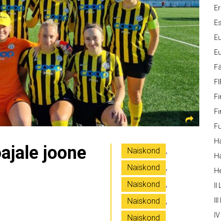
Er
Es
Eu
Eu
Fä
FI
Fi
Fi
Fu
Ha
ajale joone
Naiskond
,
Ha
Naiskond
,
H
Naiskond
,
II
Naiskond
,
III
IV
Naiskond