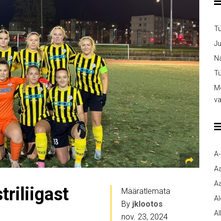
T
Ju
Na
Tü
Me
v
A
A
Aa
riliigast
Määratlemata
A
By
jklootos
Al
nov. 23, 2024