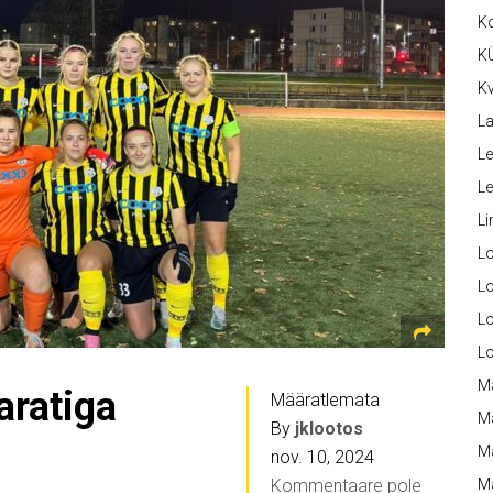
K
K
Kv
La
Le
L
Li
L
Lo
L
L
M
aratiga
Määratlemata
M
By
jklootos
M
nov. 10, 2024
Kommentaare pole
Ma