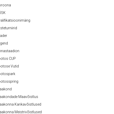
oroona
ÜSK
alifikatsioonimäng
steturniirid
ader
egend
nnastaadion
ootos CUP
otose Vutid
ootospark
ootosspring
aakond
aakondade Maavõistlus
aakonna Karikavõistlused
akonna Meistrivõistlused