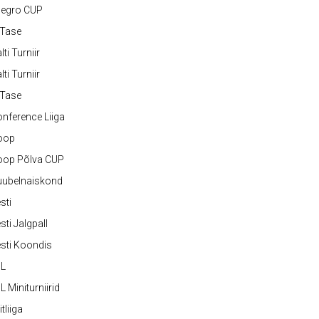
legro CUP
-Tase
lti Turniir
lti Turniir
-Tase
nference Liiga
oop
oop Põlva CUP
uubelnaiskond
sti
sti Jalgpall
sti Koondis
JL
L Miniturniirid
itliiga