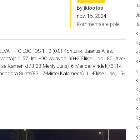
Ja
By
jklootos
Ja
nov. 15, 2024
Kommentaare pole
Ju
Ka
Ka
ELVA – FC LOOTOS 1 : 0 (0:0) Kohtunik: Jaanus Allas,
K
tvaatajaid: 57 Ilm: +9C väravad: 90+3`Eliise Uibo : 80`.Ave-
K
isa Kamenik(73`23-Merily Jüris), 6-Maribel Viridet(73`.14-
Kl
Theadora Sunts(83`. 7-Mirtel Kalamees), 11-Eliise Uibo, 15-
Kl
K
Ko
Ko
Ko
K
K