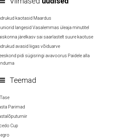
Viimased
uudised
üdrukud kaotasid Maardus
uniorid langesid Vasalemmas üleaja minutitel
iskonna järelkasv sai saarlastelt suure kaotuse
drukud avasid liigas võiduarve
eskond pidi sügisringi avavoorus Paidele alla
anduma
Teemad
-Tase
asta Parimad
stalõputurniir
lcedo Cup
legro