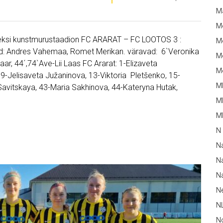
M
M
eksi kunstmurustaadion FC ARARAT – FC LOOTOS 3 :
Me
kud: Andres Vahemaa, Romet Merikan. väravad: 6`Veronika
Me
aar, 44´,74`Ave-Lii Laas FC Ararat: 1-Elizaveta
Me
, 9-Jelisaveta Južaninova, 13-Viktoria Pletšenko, 15-
M
 Savitskaya, 43-Maria Sakhinova, 44-Kateryna Hutak,
M
MM
N
N
Na
Na
N
N
N