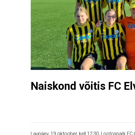
Naiskond võitis FC El
Laupäev, 19.oktoober, kell 12:30, Lootospark FC 