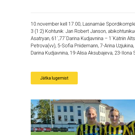
10.november kell 17.00, Lasnamäe Spordikompl
3 (1:2) Kohtunik: Jan Robert Janson, abikohtuni
Asatryan, 61´,77`Darina Kudjavnina – 1`Kätriin Alts
Petrova(vv), 5-Sofia Priidemann, 7-Arina Uzjukina
Darina Kudjavnina, 19-Alisa Aksubajeva, 23-Ilona
Jätka lugemist