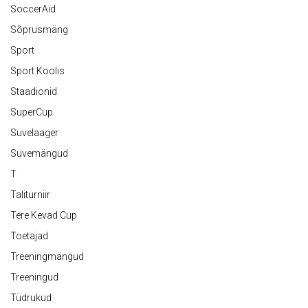
SoccerAid
Sõprusmäng
Sport
Sport Koolis
Staadionid
SuperCup
Suvelaager
Suvemängud
T
Taliturniir
Tere Kevad Cup
Toetajad
Treeningmängud
Treeningud
Tüdrukud