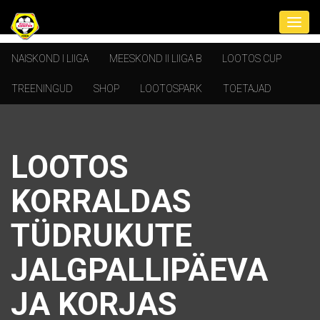
NAISKOND I LIIGA
MEESKOND II LIIGA B
LOOTOS CUP
TREENINGUD
SHOP
LOOTOSPARK
TOETAJAD
LOOTOS
KORRALDAS
TÜDRUKUTE
JALGPALLIPÄEVA
JA KORJAS