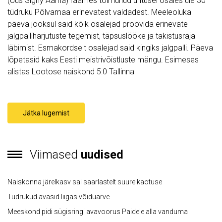
(Uus Signy Aarna) raames toimunud üritusel osales üle 30
tüdruku Põlvamaa erinevatest valdadest. Meeleoluka
päeva jooksul said kõik osalejad proovida erinevate
jalgpalliharjutuste tegemist, täpsuslööke ja takistusraja
läbimist. Esmakordselt osalejad said kingiks jalgpalli. Päeva
lõpetasid kaks Eesti meistrivõistluste mängu. Esimeses
alistas Lootose naiskond 5:0 Tallinna
Jätka lugemist
Viimased
uudised
Naiskonna järelkasv sai saarlastelt suure kaotuse
Tüdrukud avasid liigas võiduarve
Meeskond pidi sügisringi avavoorus Paidele alla vanduma