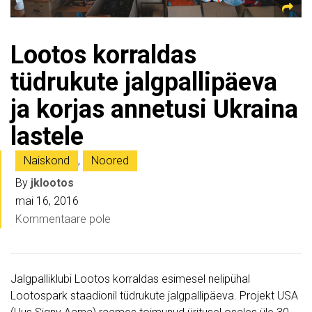
Lootos korraldas
tüdrukute jalgpallipäeva
ja korjas annetusi Ukraina
lastele
Naiskond
,
Noored
By
jklootos
mai 16, 2016
Kommentaare pole
Jalgpalliklubi Lootos korraldas esimesel nelipühal
Lootospark staadionil tüdrukute jalgpallipäeva. Projekt USA