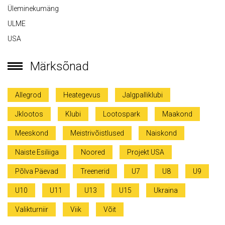
Üleminekumäng
ULME
USA
Märksõnad
Allegrod
Heategevus
Jalgpalliklubi
Jklootos
Klubi
Lootospark
Maakond
Meeskond
Meistrivõistlused
Naiskond
Naiste Esiliiga
Noored
Projekt USA
Põlva Päevad
Treenerid
U7
U8
U9
U10
U11
U13
U15
Ukraina
Valikturniir
Viik
Võit