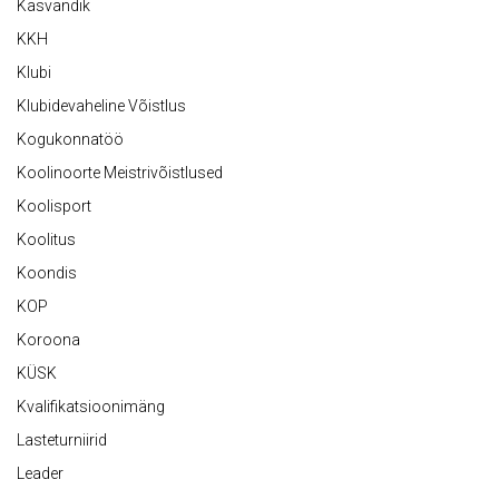
Kasvandik
KKH
Klubi
Klubidevaheline Võistlus
Kogukonnatöö
Koolinoorte Meistrivõistlused
Koolisport
Koolitus
Koondis
KOP
Koroona
KÜSK
Kvalifikatsioonimäng
Lasteturniirid
Leader