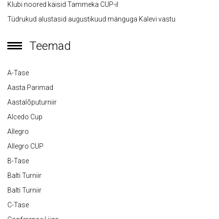
Klubi noored käisid Tammeka CUP-il
Tüdrukud alustasid augustikuud mänguga Kalevi vastu
Teemad
A-Tase
Aasta Parimad
Aastalõputurniir
Alcedo Cup
Allegro
Allegro CUP
B-Tase
Balti Turniir
Balti Turniir
C-Tase