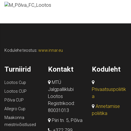
Kodulehe teostus:
www.innar.eu
Turniirid
Kontakt
Koduleht
MTÜ
Lootos Cup
Jalgpalliklubi
Privaatsuspoliitik
Lootos CUP
Lootos
a
Põlva CUP
Registrikood:
Annetamise
Allegro Cup
80031013
poliitika
Maakonna
Piiri tn. 5, Põlva
meistrivõistlused
+372 799