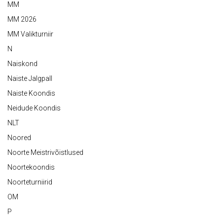
MM
MM 2026
MM Valikturniir
N
Naiskond
Naiste Jalgpall
Naiste Koondis
Neidude Koondis
NLT
Noored
Noorte Meistrivõistlused
Noortekoondis
Noorteturniirid
OM
P