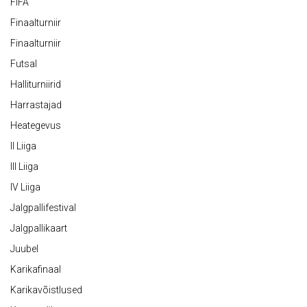
FIFA
Finaalturniir
Finaalturniir
Futsal
Halliturniirid
Harrastajad
Heategevus
II Liiga
III Liiga
IV Liiga
Jalgpallifestival
Jalgpallikaart
Juubel
Karikafinaal
Karikavõistlused