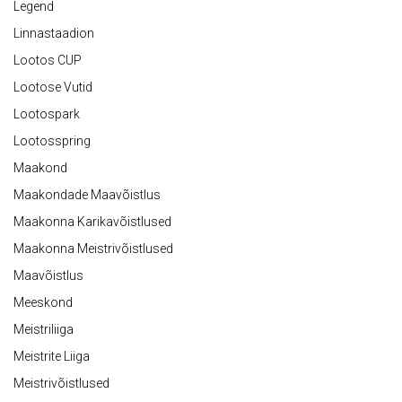
Legend
Linnastaadion
Lootos CUP
Lootose Vutid
Lootospark
Lootosspring
Maakond
Maakondade Maavõistlus
Maakonna Karikavõistlused
Maakonna Meistrivõistlused
Maavõistlus
Meeskond
Meistriliiga
Meistrite Liiga
Meistrivõistlused