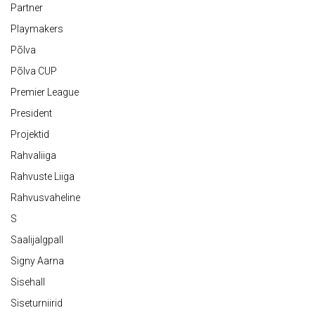
Partner
Playmakers
Põlva
Põlva CUP
Premier League
President
Projektid
Rahvaliiga
Rahvuste Liiga
Rahvusvaheline
S
Saalijalgpall
Signy Aarna
Sisehall
Siseturniirid