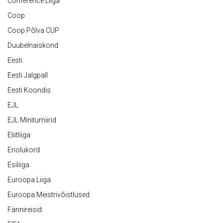
Conference Liiga
Coop
Coop Põlva CUP
Duubelnaiskond
Eesti
Eesti Jalgpall
Eesti Koondis
EJL
EJL Miniturniirid
Eliitliiga
Eriolukord
Esiliiga
Euroopa Liiga
Euroopa Meistrivõistlused
Fännireisid