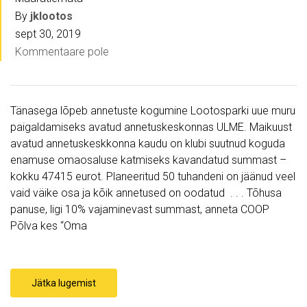
By
jklootos
sept 30, 2019
Kommentaare pole
Tänasega lõpeb annetuste kogumine Lootosparki uue muru
paigaldamiseks avatud annetuskeskonnas ULME. Maikuust
avatud annetuskeskkonna kaudu on klubi suutnud koguda
enamuse omaosaluse katmiseks kavandatud summast –
kokku 47415 eurot. Planeeritud 50 tuhandeni on jäänud veel
vaid väike osa ja kõik annetused on oodatud . . . Tõhusa
panuse, ligi 10% vajaminevast summast, anneta COOP
Põlva kes “Oma
Jätka lugemist