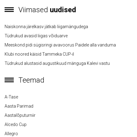
Viimased
uudised
Naiskonna järelkasv jätkab liigamängudega
Tüdrukud avasid liigas võiduarve
Meeskond pidi sügisringi avavoorus Paidele alla vanduma
Klubi noored käisid Tammeka CUP-il
Tüdrukud alustasid augustikuud mänguga Kalevi vastu
Teemad
A-Tase
Aasta Parimad
Aastalõputurniir
Alcedo Cup
Allegro