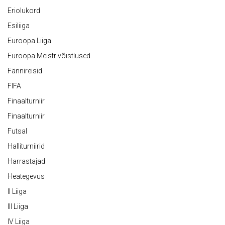
Eriolukord
Esiliiga
Euroopa Liiga
Euroopa Meistrivõistlused
Fännireisid
FIFA
Finaalturniir
Finaalturniir
Futsal
Halliturniirid
Harrastajad
Heategevus
II Liiga
III Liiga
IV Liiga