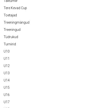
Taliturniir
Tere Kevad Cup
Toetajad
Treeningmängud
Treeningud
Tüdrukud
Turniirid
U10
U11
U12
U13
U14
U15
U16
U17