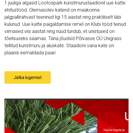
1.juuliga algasid Lootospark kunstmurustaadionil uue katte
ehitustööd. Olemasolev katend on maakonna
jalgpallirahvast teeninud ligi 15 aastat ning praktiliselt läbi
kulunud. Uue katte paigaldamise nimel on Klubi tööd teinud
viimased viis aastat ning nüüd tundub, et unistused on
tõelisuseks saamas. Täna jõudsid Põlvasse OÜ Unigrass
tellitud kunstmuru ja aluskate. Staadioni vana kate on
plaanis eemaldada paari
Jätka lugemist