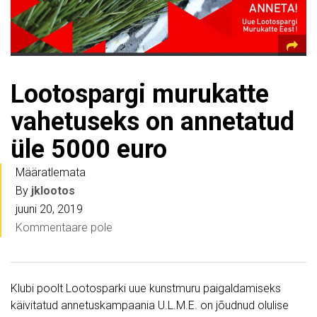
Lootospargi murukatte
vahetuseks on annetatud
üle 5000 euro
Määratlemata
By
jklootos
juuni 20, 2019
Kommentaare pole
Klubi poolt Lootosparki uue kunstmuru paigaldamiseks
käivitatud annetuskampaania U.L.M.E. on jõudnud olulise