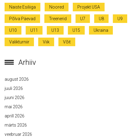
Naiste Esiliiga
Noored
Projekt USA
Põlva Päevad
Treenerid
U7
U8
U9
U10
U11
U13
U15
Ukraina
Valikturniir
Viik
Võit
Arhiiv
august 2026
juuli 2026
juuni 2026
mai 2026
aprill 2026
märts 2026
veebruar 2026