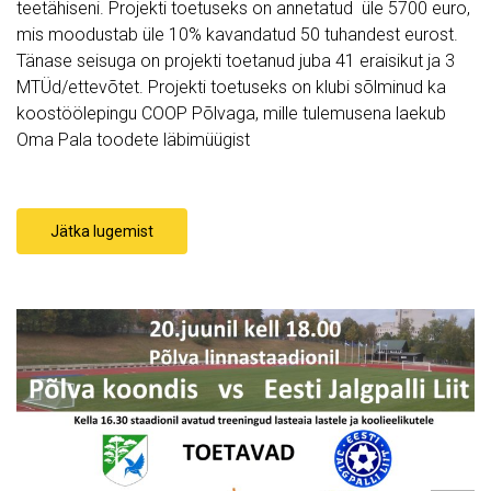
teetähiseni. Projekti toetuseks on annetatud üle 5700 euro,
mis moodustab üle 10% kavandatud 50 tuhandest eurost.
Tänase seisuga on projekti toetanud juba 41 eraisikut ja 3
MTÜd/ettevõtet. Projekti toetuseks on klubi sõlminud ka
koostöölepingu COOP Põlvaga, mille tulemusena laekub
Oma Pala toodete läbimüügist
Jätka lugemist