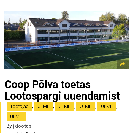
Coop Põlva toetas
Lootospargi uuendamist
Toetajad
,
ULME
,
ULME
,
ULME
,
ULME
,
ULME
By
jklootos