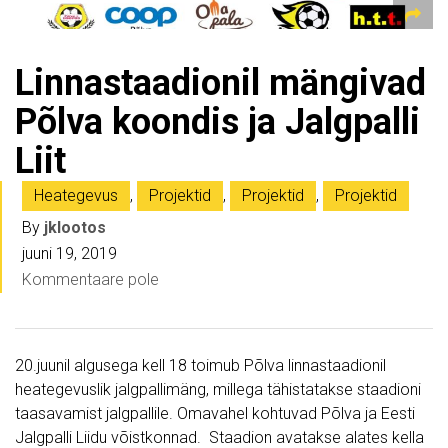
Linnastaadionil mängivad
Põlva koondis ja Jalgpalli
Liit
Heategevus
,
Projektid
,
Projektid
,
Projektid
By
jklootos
juuni 19, 2019
Kommentaare pole
20.juunil algusega kell 18 toimub Põlva linnastaadionil
heategevuslik jalgpallimäng, millega tähistatakse staadioni
taasavamist jalgpallile. Omavahel kohtuvad Põlva ja Eesti
Jalgpalli Liidu võistkonnad. Staadion avatakse alates kella