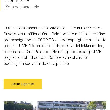
sept 18, 2019
Kommentaare pole
COOP Põlva kandis klubi kontole üle enam kui 3275 eurot.
Suve jooksul müüdud Oma Pala toodete müügikäibest ühe
protsendiga toetas COOP Põlva Lootospargi uue murukatte
projekti ULME. “Rõõm on tõdeda, et kevadel tekkinud idee,
toetada läbi Oma Pala toodete müügi Lootospargi ULME
projekti, on olnud edukas. Coop Põlva kohaliku elu
edendajana soovib anda oma panuse
Jätka lugemist