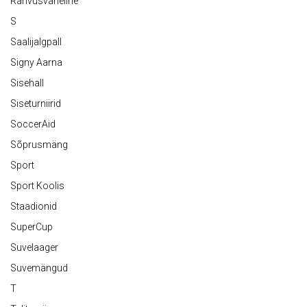
Rahvusvaheline
S
Saalijalgpall
Signy Aarna
Sisehall
Siseturniirid
SoccerAid
Sõprusmäng
Sport
Sport Koolis
Staadionid
SuperCup
Suvelaager
Suvemängud
T