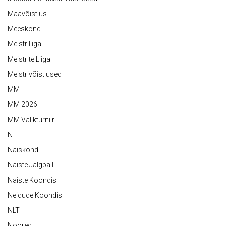
Maavõistlus
Meeskond
Meistriliiga
Meistrite Liiga
Meistrivõistlused
MM
MM 2026
MM Valikturniir
N
Naiskond
Naiste Jalgpall
Naiste Koondis
Neidude Koondis
NLT
Noored