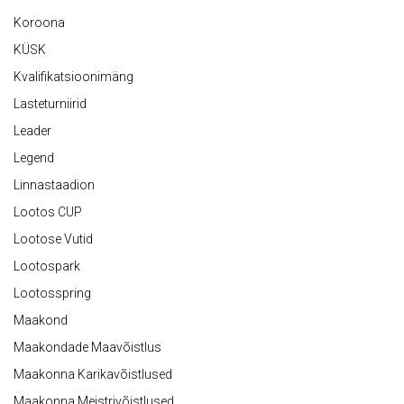
Koroona
KÜSK
Kvalifikatsioonimäng
Lasteturniirid
Leader
Legend
Linnastaadion
Lootos CUP
Lootose Vutid
Lootospark
Lootosspring
Maakond
Maakondade Maavõistlus
Maakonna Karikavõistlused
Maakonna Meistrivõistlused