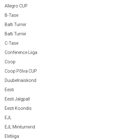
Allegro CUP
B-Tase
Balti Turniir
Balti Turniir
C-Tase
Conference Liiga
Coop
Coop Põlva CUP
Duubelnaiskond
Eesti
Eesti Jalgpall
Eesti Koondis
EJL
EJL Miniturniirid
Eliitliiga