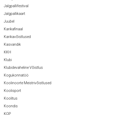
Jalgpallifestival
Jalgpallikaart
Juubel
Karikafinaal
Karikavõistlused
Kasvandik
KKH
Klubi
Klubidevaheline Võistlus
Kogukonnatöö
Koolinoorte Meistrivõistlused
Koolisport
Koolitus
Koondis
KOP