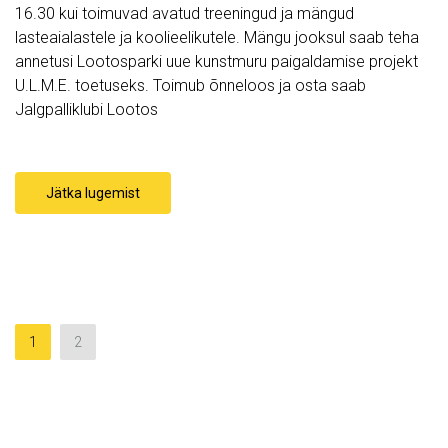
16.30 kui toimuvad avatud treeningud ja mängud
lasteaialastele ja koolieelikutele. Mängu jooksul saab teha
annetusi Lootosparki uue kunstmuru paigaldamise projekt
U.L.M.E. toetuseks. Toimub õnneloos ja osta saab
Jalgpalliklubi Lootos
Jätka lugemist
1
2