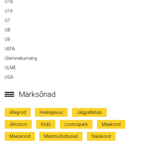
U18
U19
U7
U8
U9
UEFA
Üleminekumäng
ULME
USA
Märksõnad
Allegrod
Heategevus
Jalgpalliklubi
Jklootos
Klubi
Lootospark
Maakond
Meeskond
Meistrivõistlused
Naiskond