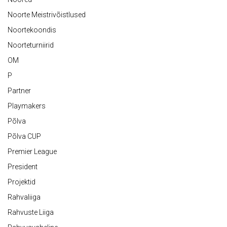
Noorte Meistrivõistlused
Noortekoondis
Noorteturniirid
OM
P
Partner
Playmakers
Põlva
Põlva CUP
Premier League
President
Projektid
Rahvaliiga
Rahvuste Liiga