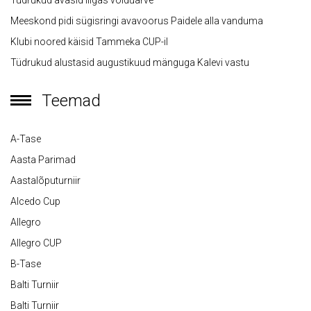
Tüdrukud avasid liigas võiduarve
Meeskond pidi sügisringi avavoorus Paidele alla vanduma
Klubi noored käisid Tammeka CUP-il
Tüdrukud alustasid augustikuud mänguga Kalevi vastu
Teemad
A-Tase
Aasta Parimad
Aastalõputurniir
Alcedo Cup
Allegro
Allegro CUP
B-Tase
Balti Turniir
Balti Turniir