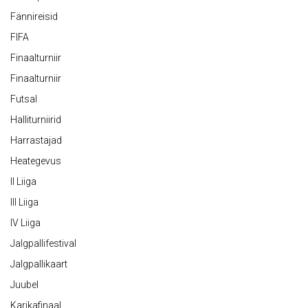
Fännireisid
FIFA
Finaalturniir
Finaalturniir
Futsal
Halliturniirid
Harrastajad
Heategevus
II Liiga
III Liiga
IV Liiga
Jalgpallifestival
Jalgpallikaart
Juubel
Karikafinaal