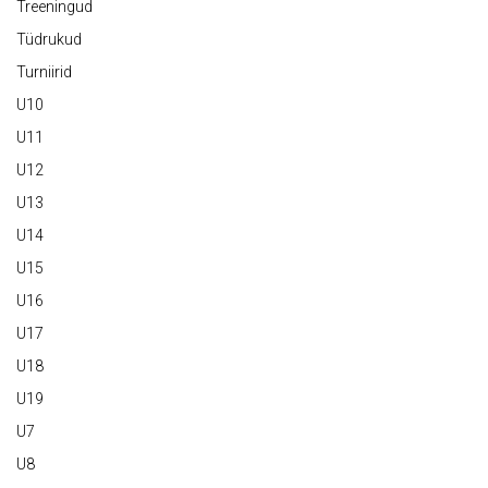
Treeningud
Tüdrukud
Turniirid
U10
U11
U12
U13
U14
U15
U16
U17
U18
U19
U7
U8