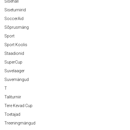
Sisehall
Siseturniirid
SoccerAid
Sõprusmäng
Sport
Sport Koolis
Staadionid
SuperCup
Suvelaager
Suvemängud
T
Taliturniir
Tere Kevad Cup
Toetajad
Treeningmängud