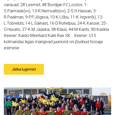
väravad: 28`Leemet, 48`Bordijan FC Lootos: 1-
S.Parmask(vv), 13-R.Nemvalts(vv), 2-S.H.Hassan, 3-
R.Paalman, 9-P.P.Jõgeva, 10-K.Lõbu, 11-K.Ingver(k), 12-
L.Tobreluts, 14-L.Säinast, 16-D.Rohelpuu, 24-K.Karuse, 25-
O.Hüvato, 27-K.M.Jaaska, 38-Klaus, 44-M.Kants, 90-Kaskla.
treener: Kaido-Meinhard Kukli Rae SK: . treener: U15
kolmandas liigas mängivad juuniorid on jõudnud hooaja
esimese
Jätka lugemist