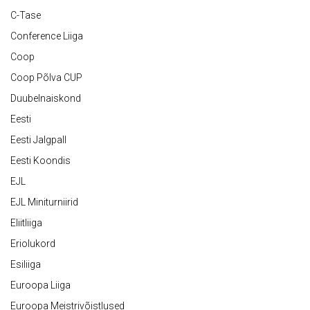
C-Tase
Conference Liiga
Coop
Coop Põlva CUP
Duubelnaiskond
Eesti
Eesti Jalgpall
Eesti Koondis
EJL
EJL Miniturniirid
Eliitliiga
Eriolukord
Esiliiga
Euroopa Liiga
Euroopa Meistrivõistlused