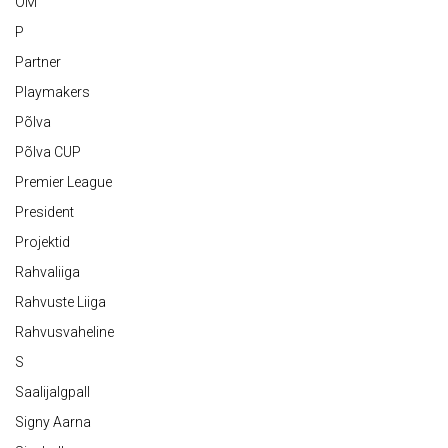
OM
P
Partner
Playmakers
Põlva
Põlva CUP
Premier League
President
Projektid
Rahvaliiga
Rahvuste Liiga
Rahvusvaheline
S
Saalijalgpall
Signy Aarna