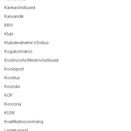
Karikavõistlused
Kasvandik
KKH
Klubi
Klubidevaheline Võistlus
Kogukonnatöö
Koolinoorte Meistrivõistlused
Koolisport
Koolitus
Koondis
KOP
Koroona
KÜSK
Kvalifikatsioonimäng
Lasteturniirid