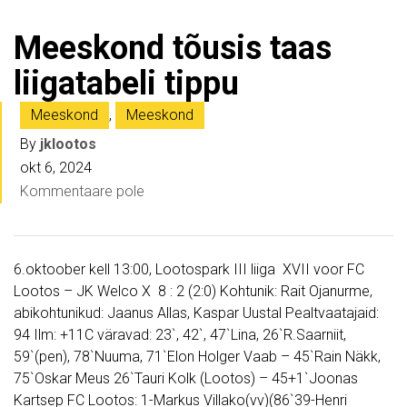
Meeskond tõusis taas
liigatabeli tippu
Meeskond
,
Meeskond
By
jklootos
okt 6, 2024
Kommentaare pole
6.oktoober kell 13:00, Lootospark III liiga XVII voor FC
Lootos – JK Welco X 8 : 2 (2:0) Kohtunik: Rait Ojanurme,
abikohtunikud: Jaanus Allas, Kaspar Uustal Pealtvaatajaid:
94 Ilm: +11C väravad: 23`, 42`, 47`Lina, 26`R.Saarniit,
59`(pen), 78`Nuuma, 71`Elon Holger Vaab – 45`Rain Näkk,
75`Oskar Meus 26`Tauri Kolk (Lootos) – 45+1`Joonas
Kartsep FC Lootos: 1-Markus Villako(vv)(86`39-Henri