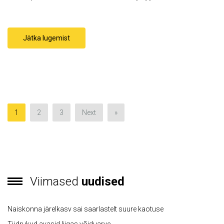
Jätka lugemist
1
2
3
Next
»
Viimased
uudised
Naiskonna järelkasv sai saarlastelt suure kaotuse