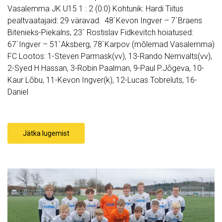
Vasalemma JK U15 1 : 2 (0:0) Kohtunik: Hardi Tiitus
pealtvaatajaid: 29 väravad: 48`Kevon Ingver – 7`Braens
Bitenieks-Piekalns, 23` Rostislav Fidkevitch hoiatused:
67`Ingver – 51`Aksberg, 78`Karpov (mõlemad Vasalemma)
FC Lootos: 1-Steven Parmask(vv), 13-Rando Nemvalts(vv),
2-Syed H.Hassan, 3-Robin Paalman, 9-Paul P.Jõgeva, 10-
Kaur Lõbu, 11-Kevon Ingver(k), 12-Lucas Tobreluts, 16-
Daniel
Jätka lugemist