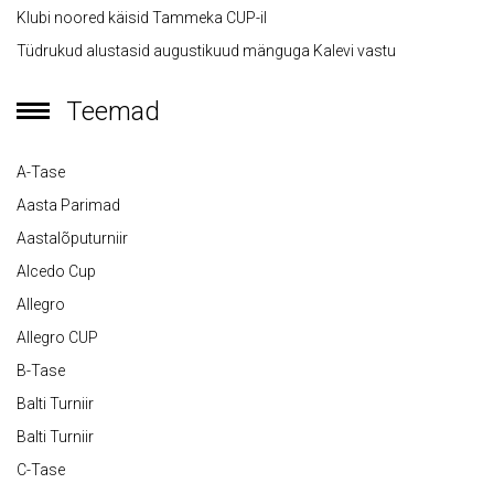
Klubi noored käisid Tammeka CUP-il
Tüdrukud alustasid augustikuud mänguga Kalevi vastu
Teemad
A-Tase
Aasta Parimad
Aastalõputurniir
Alcedo Cup
Allegro
Allegro CUP
B-Tase
Balti Turniir
Balti Turniir
C-Tase