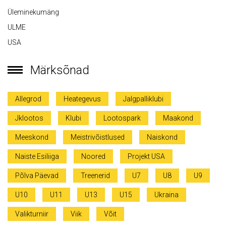
Üleminekumäng
ULME
USA
Märksõnad
Allegrod
Heategevus
Jalgpalliklubi
Jklootos
Klubi
Lootospark
Maakond
Meeskond
Meistrivõistlused
Naiskond
Naiste Esiliiga
Noored
Projekt USA
Põlva Päevad
Treenerid
U7
U8
U9
U10
U11
U13
U15
Ukraina
Valikturniir
Viik
Võit