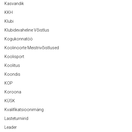
Kasvandik
KKH
Klubi
Klubidevaheline Võistlus
Kogukonnatöö
Koolinoorte Meistrivõistlused
Koolisport
Koolitus
Koondis
KOP
Koroona
KÜSK
Kvalifikatsioonimäng
Lasteturniirid
Leader