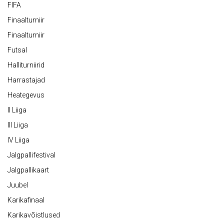
FIFA
Finaalturniir
Finaalturniir
Futsal
Halliturniirid
Harrastajad
Heategevus
II Liiga
III Liiga
IV Liiga
Jalgpallifestival
Jalgpallikaart
Juubel
Karikafinaal
Karikavõistlused