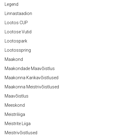
Legend
Linnastaadion
Lootos CUP
Lootose Vutid
Lootospark
Lootosspring
Maakond
Maakondade Maavõistlus
Maakonna Karikavõistlused
Maakonna Meistrivõistlused
Maavõistlus
Meeskond
Meistriliiga
Meistrite Liiga
Meistrivõistlused