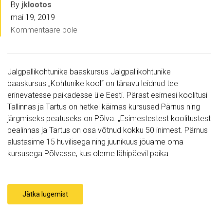
By
jklootos
mai 19, 2019
Kommentaare pole
Jalgpallikohtunike baaskursus Jalgpallikohtunike
baaskursus „Kohtunike kool“ on tänavu leidnud tee
erinevatesse paikadesse üle Eesti. Pärast esimesi koolitusi
Tallinnas ja Tartus on hetkel käimas kursused Pärnus ning
järgmiseks peatuseks on Põlva. „Esimestestest koolitustest
pealinnas ja Tartus on osa võtnud kokku 50 inimest. Pärnus
alustasime 15 huvilisega ning juunikuus jõuame oma
kursusega Põlvasse, kus oleme lähipäevil paika
Jätka lugemist