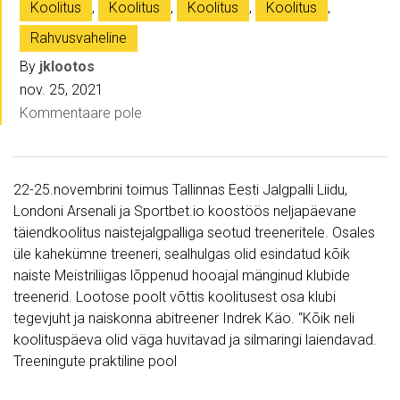
Koolitus
,
Koolitus
,
Koolitus
,
Koolitus
,
Rahvusvaheline
By
jklootos
nov. 25, 2021
Kommentaare pole
22-25.novembrini toimus Tallinnas Eesti Jalgpalli Liidu,
Londoni Arsenali ja Sportbet.io koostöös neljapäevane
täiendkoolitus naistejalgpalliga seotud treeneritele. Osales
üle kahekümne treeneri, sealhulgas olid esindatud kõik
naiste Meistriliigas lõppenud hooajal mänginud klubide
treenerid. Lootose poolt võttis koolitusest osa klubi
tegevjuht ja naiskonna abitreener Indrek Käo. “Kõik neli
koolituspäeva olid väga huvitavad ja silmaringi laiendavad.
Treeningute praktiline pool