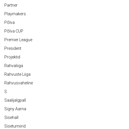
Partner
Playmakers
Põlva
Põlva CUP
Premier League
President
Projektid
Rahvaliiga
Rahvuste Liiga
Rahvusvaheline
S
Saalijalgpall
Signy Aarna
Sisehall
Siseturniirid