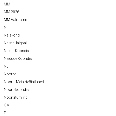
MM
MM 2026
MM Valikturniir
N
Naiskond
Naiste Jalgpall
Naiste Koondis
Neidude Koondis
NLT
Noored
Noorte Meistrivõistlused
Noortekoondis
Noorteturniirid
OM
P