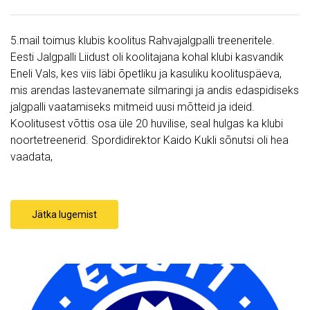
5.mail toimus klubis koolitus Rahvajalgpalli treeneritele.
Eesti Jalgpalli Liidust oli koolitajana kohal klubi kasvandik
Eneli Vals, kes viis läbi õpetliku ja kasuliku koolituspäeva,
mis arendas lastevanemate silmaringi ja andis edaspidiseks
jalgpalli vaatamiseks mitmeid uusi mõtteid ja ideid.
Koolitusest võttis osa üle 20 huvilise, seal hulgas ka klubi
noortetreenerid. Spordidirektor Kaido Kukli sõnutsi oli hea
vaadata,
Jätka lugemist