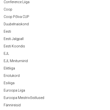
Conference Liiga
Coop
Coop Põlva CUP
Duubelnaiskond
Eesti
Eesti Jalgpall
Eesti Koondis
EJL
EJL Miniturniirid
Eliitliiga
Eriolukord
Esiliiga
Euroopa Liiga
Euroopa Meistrivõistlused
Fännireisid