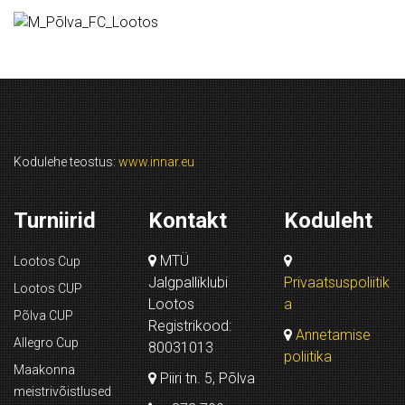
Kodulehe teostus:
www.innar.eu
Turniirid
Kontakt
Koduleht
MTÜ
Lootos Cup
Jalgpalliklubi
Privaatsuspoliitik
Lootos CUP
Lootos
a
Põlva CUP
Registrikood:
Annetamise
Allegro Cup
80031013
poliitika
Maakonna
Piiri tn. 5, Põlva
meistrivõistlused