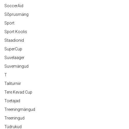
SoccerAid
Sõprusmäng
Sport
Sport Koolis
Staadionid
SuperCup
Suvelaager
Suvemängud
T
Taliturniir
Tere Kevad Cup
Toetajad
Treeningmängud
Treeningud
Tüdrukud