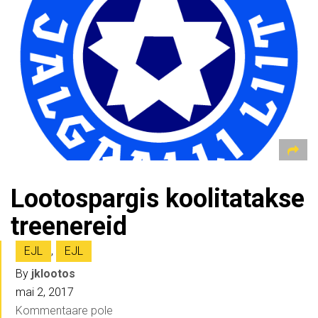
Lootospargis koolitatakse
treenereid
EJL
,
EJL
By
jklootos
mai 2, 2017
Kommentaare pole