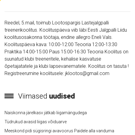
Reedel, 5.mail, toimub Lootospargis Lastejalgpalli
treenerikoolitus. Koolituspäeva viib läbi Eesti Jalgpalli Liidu
koolitusosakonna töötaja, endine allegro Eneli Vals.
Koolituspäeva kava: 10:00-12:00 Teooria 12:00-13:30
Praktika 14:00-15:00 Paus 15:00-16:30 Teooria Koolitus on
suunatud klubi treeneritele, kehalise kasvatuse
õpetajatatele ja klubi lapsevanematele. Koolitus on tasuta !
Registreerumine koolitusele: jklootos@gmail.com
Viimased
uudised
Naiskonna järelkasv jätkab liigamängudega
Tüdrukud avasid liigas võiduarve
Meeskond pidi sügisringi avavoorus Paidele alla vanduma