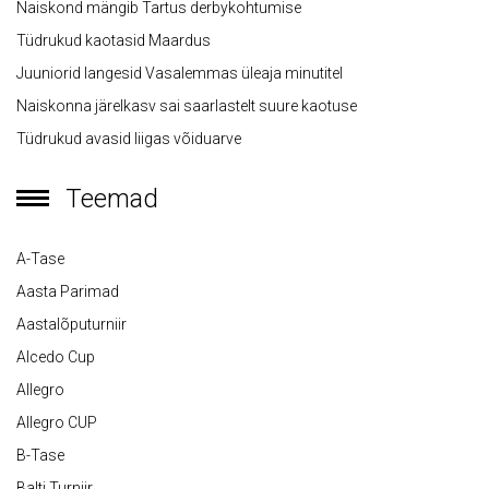
Naiskond mängib Tartus derbykohtumise
Tüdrukud kaotasid Maardus
Juuniorid langesid Vasalemmas üleaja minutitel
Naiskonna järelkasv sai saarlastelt suure kaotuse
Tüdrukud avasid liigas võiduarve
Teemad
A-Tase
Aasta Parimad
Aastalõputurniir
Alcedo Cup
Allegro
Allegro CUP
B-Tase
Balti Turniir