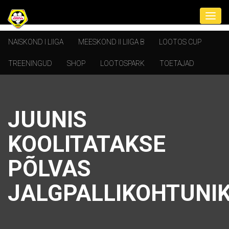
NAISKOND I LIIGA
MEESKOND II LIIGA B
LOOTOS CUP
TREENINGUD
SHOP
LOOTOSPARK
TOETAJAD
JUUNIS
KOOLITATAKSE
PÕLVAS
JALGPALLIKOHTUNI