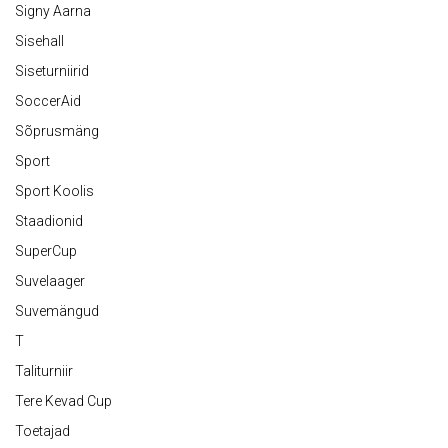
Signy Aarna
Sisehall
Siseturniirid
SoccerAid
Sõprusmäng
Sport
Sport Koolis
Staadionid
SuperCup
Suvelaager
Suvemängud
T
Taliturniir
Tere Kevad Cup
Toetajad