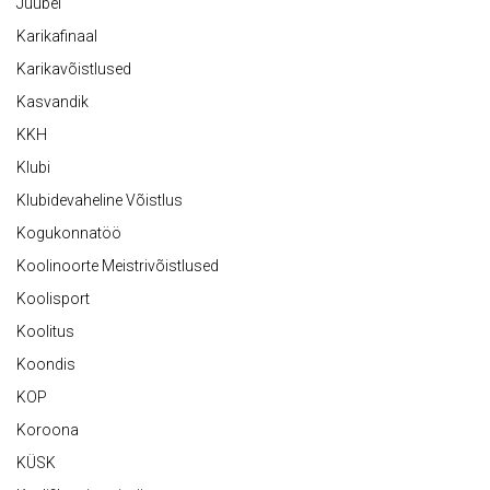
Juubel
Karikafinaal
Karikavõistlused
Kasvandik
KKH
Klubi
Klubidevaheline Võistlus
Kogukonnatöö
Koolinoorte Meistrivõistlused
Koolisport
Koolitus
Koondis
KOP
Koroona
KÜSK