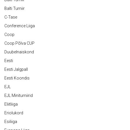
Balti Turniir
C-Tase
Conference Liiga
Coop
Coop Põlva CUP
Duubelnaiskond
Eesti
Eesti Jalgpall
Eesti Koondis
EJL
EJL Miniturniirid
Eliitliiga
Eriolukord
Esiliiga