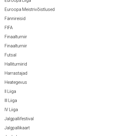
Euroopa Liiga
Euroopa Meistrivõistlused
Fännireisid
FIFA
Finaalturniir
Finaalturniir
Futsal
Halliturniirid
Harrastajad
Heategevus
II Liiga
III Liiga
IV Liiga
Jalgpallifestival
Jalgpallikaart