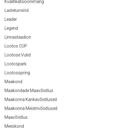
Kvalifikatsioonimäng
Lasteturniirid
Leader
Legend
Linnastaadion
Lootos CUP
Lootose Vutid
Lootospark
Lootosspring
Maakond
Maakondade Maavõistlus
Maakonna Karikavõistlused
Maakonna Meistrivõistlused
Maavõistlus
Meeskond