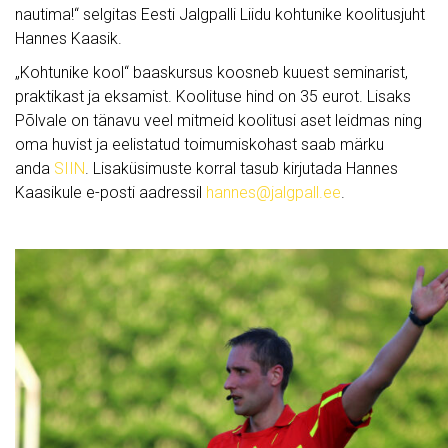
nautima!“ selgitas Eesti Jalgpalli Liidu kohtunike koolitusjuht
Hannes Kaasik.
„Kohtunike kool“ baaskursus koosneb kuuest seminarist,
praktikast ja eksamist. Koolituse hind on 35 eurot. Lisaks
Põlvale on tänavu veel mitmeid koolitusi aset leidmas ning
oma huvist ja eelistatud toimumiskohast saab märku
anda
SIIN
. Lisaküsimuste korral tasub kirjutada Hannes
Kaasikule e-posti aadressil
hannes@jalgpall.ee
.