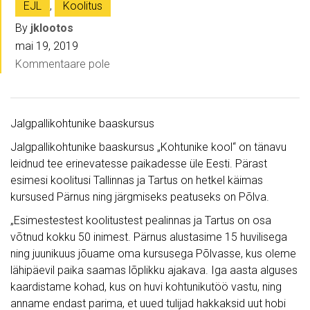
EJL
,
Koolitus
By
jklootos
mai 19, 2019
Kommentaare pole
Jalgpallikohtunike baaskursus
Jalgpallikohtunike baaskursus „Kohtunike kool“ on tänavu
leidnud tee erinevatesse paikadesse üle Eesti. Pärast
esimesi koolitusi Tallinnas ja Tartus on hetkel käimas
kursused Pärnus ning järgmiseks peatuseks on Põlva.
„Esimestestest koolitustest pealinnas ja Tartus on osa
võtnud kokku 50 inimest. Pärnus alustasime 15 huvilisega
ning juunikuus jõuame oma kursusega Põlvasse, kus oleme
lähipäevil paika saamas lõplikku ajakava. Iga aasta alguses
kaardistame kohad, kus on huvi kohtunikutöö vastu, ning
anname endast parima, et uued tulijad hakkaksid uut hobi