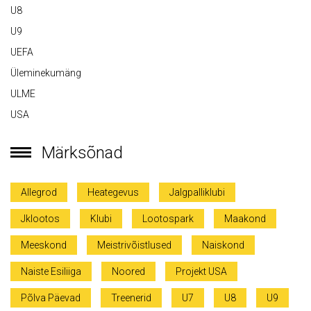
U8
U9
UEFA
Üleminekumäng
ULME
USA
Märksõnad
Allegrod
Heategevus
Jalgpalliklubi
Jklootos
Klubi
Lootospark
Maakond
Meeskond
Meistrivõistlused
Naiskond
Naiste Esiliiga
Noored
Projekt USA
Põlva Päevad
Treenerid
U7
U8
U9