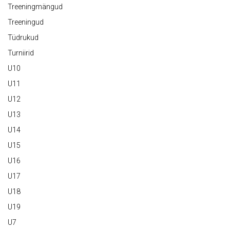
Treeningmängud
Treeningud
Tüdrukud
Turniirid
U10
U11
U12
U13
U14
U15
U16
U17
U18
U19
U7