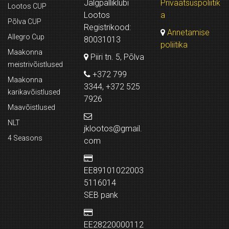
Jalgpalliklubi
Privaatsuspoliitik
Lootos CUP
Lootos
a
Põlva CUP
Registrikood:
Annetamise
Allegro Cup
80031013
poliitika
Maakonna
Piiri tn. 5, Põlva
meistrivõistlused
+372 799
Maakonna
3344, +372 525
karikavõistlused
7926
Maavõistlused
NLT
jklootos@gmail.
4 Seasons
com
EE89101022003
5116014
SEB pank
EE28220000112