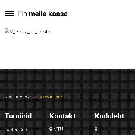
Ela
meile kaasa
Kodulehe teostus:
www.innar.eu
Turniirid
Kontakt
Koduleht
MTÜ
Lootos Cup