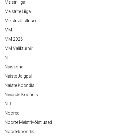
Meistriliiga
Meistrite Liiga
Meistrivõistlused
MM
MM 2026
MM Valikturniir
N
Naiskond
Naiste Jalgpall
Naiste Koondis
Neidude Koondis
NLT
Noored
Noorte Meistrivõistlused
Noortekoondis