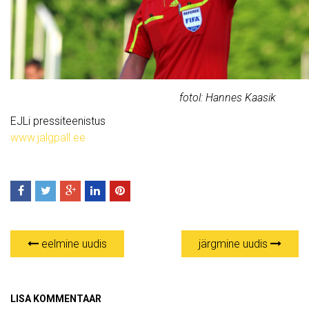
fotol: Hannes Kaasik
EJLi pressiteenistus
www.jalgpall.ee
eelmine uudis
järgmine uudis
LISA KOMMENTAAR