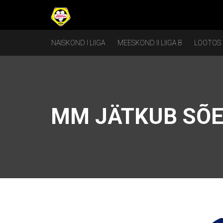
NAISKOND I LIIGA
MEESKOND II LIIGA B
LOOTOS
MM JÄTKUB SÕ