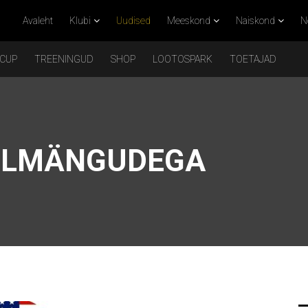
Avaleht
Klubi
Uudised
Meeskond
Naiskond
N
 CUP
TREENINGUD
SHOP
LOOTOSPARK
TOETAJAD
ELMÄNGUDEGA