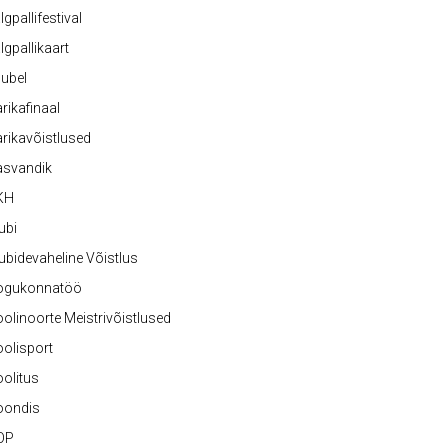
lgpallifestival
lgpallikaart
ubel
rikafinaal
rikavõistlused
asvandik
KH
ubi
ubidevaheline Võistlus
ogukonnatöö
olinoorte Meistrivõistlused
olisport
olitus
oondis
OP