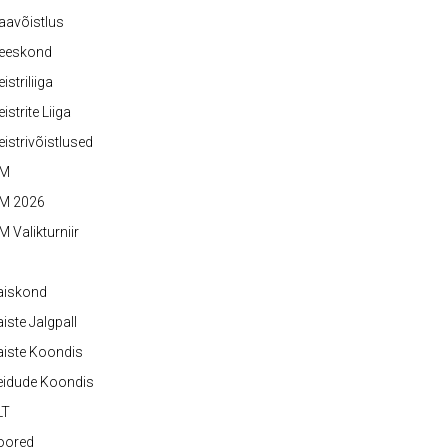
aavõistlus
eeskond
istriliiga
istrite Liiga
istrivõistlused
M
M 2026
 Valikturniir
aiskond
iste Jalgpall
iste Koondis
eidude Koondis
LT
oored