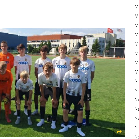
M
M
Me
Me
Me
M
M
MM
N
N
Na
Na
N
N
N