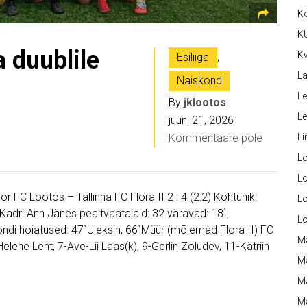
K
K
 duublile
Kv
Esiliiga
,
La
Naiskond
Le
By
jklootos
L
juuni 21, 2026
Kommentaare pole
Li
L
Lo
or FC Lootos – Tallinna FC Flora II 2 : 4 (2:2) Kohtunik:
L
adri Ann Jänes pealtvaatajaid: 32 väravad: 18`,
L
ondi hoiatused: 47`Uleksin, 66`Müür (mõlemad Flora II) FC
M
elene Leht, 7-Ave-Lii Laas(k), 9-Gerlin Zoludev, 11-Kätriin
M
M
Ma