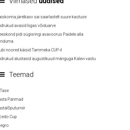
Viimased
uudised
iskonna järelkasv sai saarlastelt suure kaotuse
drukud avasid liigas võiduarve
eskond pidi sügisringi avavoorus Paidele alla
anduma
ubi noored käisid Tammeka CUP-il
drukud alustasid augustikuud mänguga Kalevi vastu
Teemad
-Tase
asta Parimad
stalõputurniir
lcedo Cup
legro