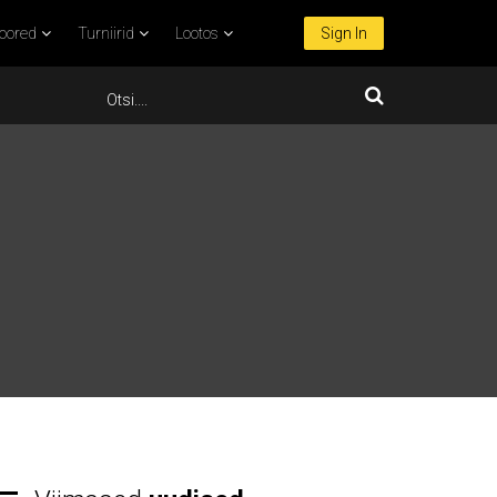
oored
Turniirid
Lootos
Sign In