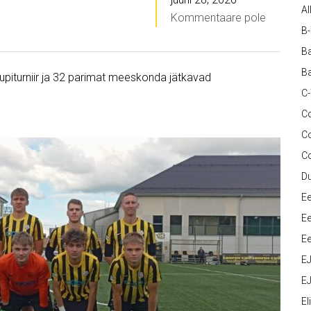
Al
Kommentaare pole
B
Ba
Ba
rupiturniir ja 32 parimat meeskonda jätkavad
C
Co
C
C
D
Ee
Ee
Ee
E
EJ
Eli