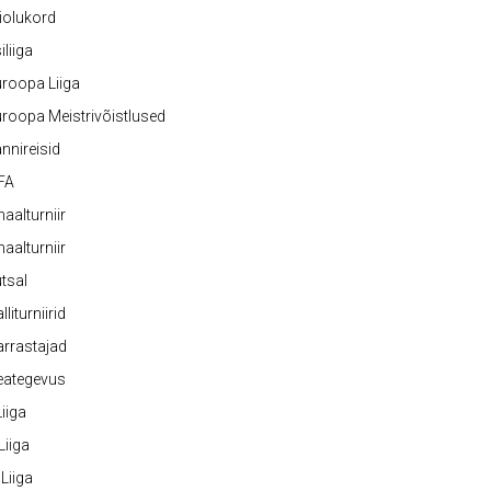
iolukord
iliiga
roopa Liiga
roopa Meistrivõistlused
nnireisid
FA
naalturniir
naalturniir
tsal
lliturniirid
rrastajad
eategevus
 Liiga
 Liiga
 Liiga