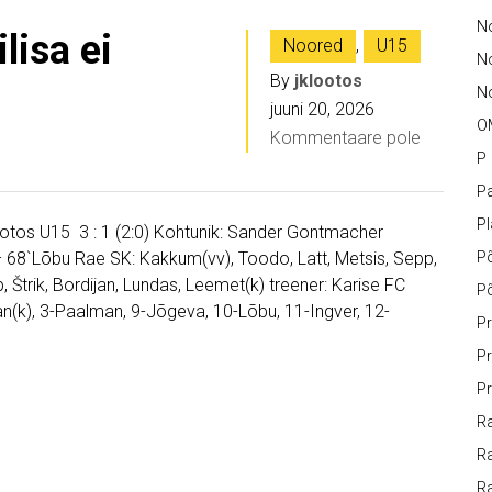
No
lisa ei
Noored
,
U15
N
By
jklootos
No
juuni 20, 2026
O
Kommentaare pole
P
Pa
P
Lootos U15 3 : 1 (2:0) Kohtunik: Sander Gontmacher
 – 68`Lõbu Rae SK: Kakkum(vv), Toodo, Latt, Metsis, Sepp,
P
, Štrik, Bordijan, Lundas, Leemet(k) treener: Karise FC
P
n(k), 3-Paalman, 9-Jõgeva, 10-Lõbu, 11-Ingver, 12-
Pr
Pr
Pr
Ra
Ra
R