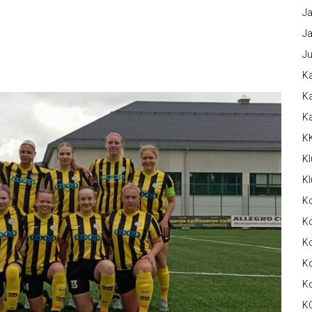
Ja
Ja
Ju
Ka
Ka
K
K
Kl
Kl
K
Ko
Ko
Ko
K
K