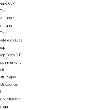
legro CUP
-Tase
lti Turniir
lti Turniir
-Tase
nference Liiga
oop
oop Põlva CUP
uubelnaiskond
sti
sti Jalgpall
sti Koondis
JL
L Miniturniirid
itliiga