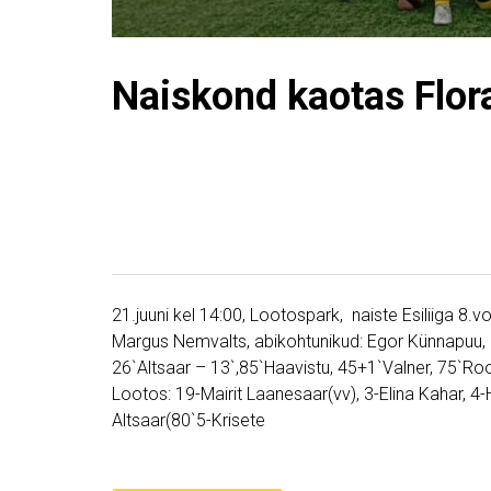
Naiskond kaotas Flora
21.juuni kel 14:00, Lootospark, naiste Esiliiga 8.vo
Margus Nemvalts, abikohtunikud: Egor Künnapuu, K
26`Altsaar – 13`,85`Haavistu, 45+1`Valner, 75`Ro
Lootos: 19-Mairit Laanesaar(vv), 3-Elina Kahar, 4-H
Altsaar(80`5-Krisete