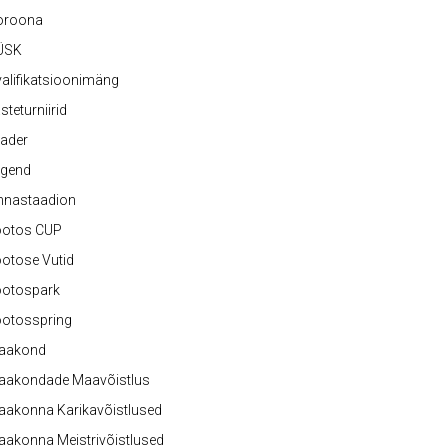
oroona
ÜSK
alifikatsioonimäng
steturniirid
ader
egend
nnastaadion
ootos CUP
otose Vutid
ootospark
ootosspring
aakond
aakondade Maavõistlus
aakonna Karikavõistlused
akonna Meistrivõistlused