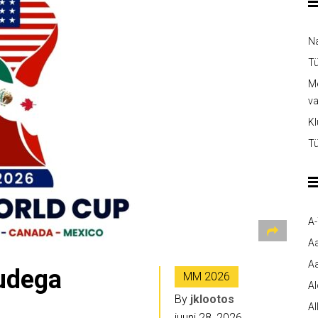
Na
Tü
Me
v
Kl
Tü
A
A
Aa
udega
MM 2026
A
By
jklootos
Al
juuni 28, 2026