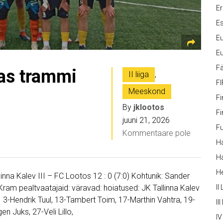
Er
Es
Eu
Eu
Fä
as trammi
II liiga
,
FI
Meeskond
Fi
By
jklootos
Fi
juuni 21, 2026
Fu
Kommentaare pole
Ha
Ha
H
allinna Kalev III – FC Lootos 12 : 0 (7:0) Kohtunik: Sander
Kram pealtvaatajaid: väravad: hoiatused: JK Tallinna Kalev
II
o, 3-Hendrik Tuul, 13-Tambert Toim, 17-Marthin Vahtra, 19-
III
en Juks, 27-Veli Lillo,
IV