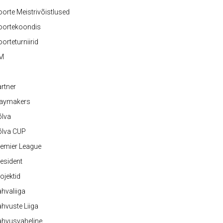
orte Meistrivõistlused
oortekoondis
orteturniirid
M
rtner
laymakers
õlva
õlva CUP
emier League
esident
ojektid
hvaliiga
hvuste Liiga
ahvusvaheline