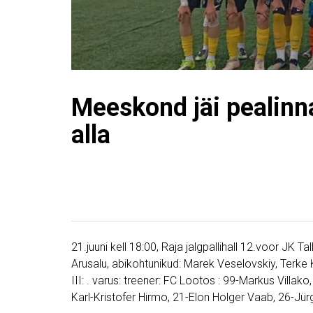
Meeskond jäi pealinn
alla
21.juuni kell 18:00, Raja jalgpallihall 12.voor JK T
Arusalu, abikohtunikud: Marek Veselovskiy, Terke 
III: . varus: treener: FC Lootos : 99-Markus Villak
Karl-Kristofer Hirmo, 21-Elon Holger Vaab, 26-Jürg