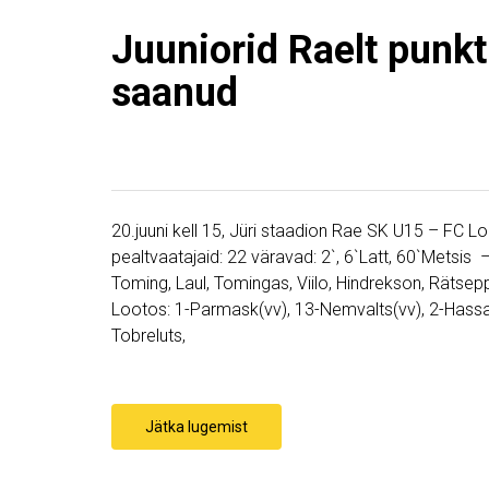
Juuniorid Raelt punkti
saanud
20.juuni kell 15, Jüri staadion Rae SK U15 – FC 
pealtvaatajaid: 22 väravad: 2`, 6`Latt, 60`Metsis
Toming, Laul, Tomingas, Viilo, Hindrekson, Rätsepp
Lootos: 1-Parmask(vv), 13-Nemvalts(vv), 2-Hassa
Tobreluts,
Jätka lugemist