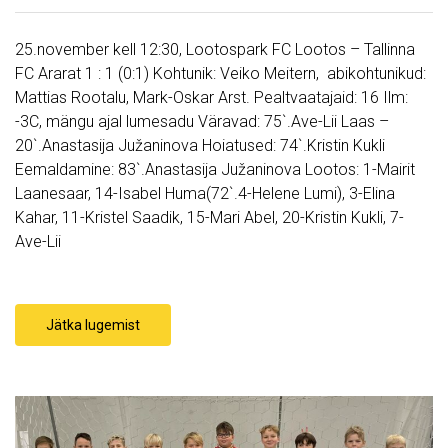
25.november kell 12:30, Lootospark FC Lootos – Tallinna
FC Ararat 1 : 1 (0:1) Kohtunik: Veiko Meitern, abikohtunikud:
Mattias Rootalu, Mark-Oskar Arst. Pealtvaatajaid: 16 Ilm:
-3C, mängu ajal lumesadu Väravad: 75`.Ave-Lii Laas –
20`.Anastasija Južaninova Hoiatused: 74`.Kristin Kukli
Eemaldamine: 83`.Anastasija Južaninova Lootos: 1-Mairit
Laanesaar, 14-Isabel Huma(72`.4-Helene Lumi), 3-Elina
Kahar, 11-Kristel Saadik, 15-Mari Abel, 20-Kristin Kukli, 7-
Ave-Lii
Jätka lugemist