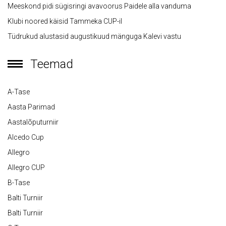
Meeskond pidi sügisringi avavoorus Paidele alla vanduma
Klubi noored käisid Tammeka CUP-il
Tüdrukud alustasid augustikuud mänguga Kalevi vastu
Teemad
A-Tase
Aasta Parimad
Aastalõputurniir
Alcedo Cup
Allegro
Allegro CUP
B-Tase
Balti Turniir
Balti Turniir