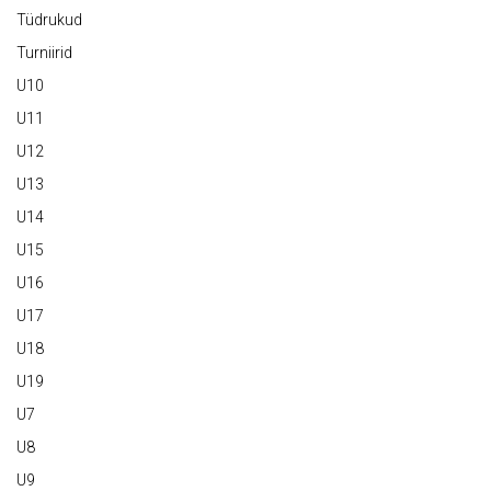
Tüdrukud
Turniirid
U10
U11
U12
U13
U14
U15
U16
U17
U18
U19
U7
U8
U9