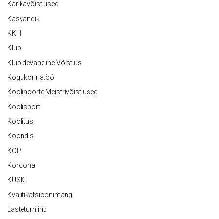
Karikavõistlused
Kasvandik
KKH
Klubi
Klubidevaheline Võistlus
Kogukonnatöö
Koolinoorte Meistrivõistlused
Koolisport
Koolitus
Koondis
KOP
Koroona
KÜSK
Kvalifikatsioonimäng
Lasteturniirid