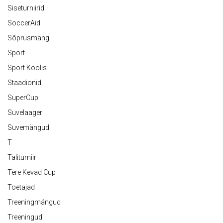
Siseturniirid
SoccerAid
Sõprusmäng
Sport
Sport Koolis
Staadionid
SuperCup
Suvelaager
Suvemängud
T
Taliturniir
Tere Kevad Cup
Toetajad
Treeningmängud
Treeningud