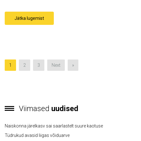
Jätka lugemist
1
2
3
Next
»
Viimased
uudised
Naiskonna järelkasv sai saarlastelt suure kaotuse
Tüdrukud avasid liigas võiduarve