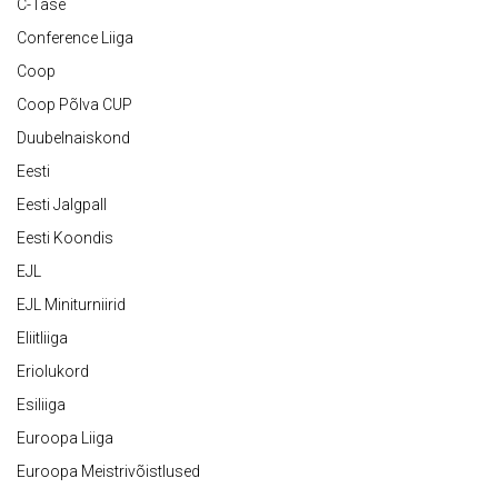
C-Tase
Conference Liiga
Coop
Coop Põlva CUP
Duubelnaiskond
Eesti
Eesti Jalgpall
Eesti Koondis
EJL
EJL Miniturniirid
Eliitliiga
Eriolukord
Esiliiga
Euroopa Liiga
Euroopa Meistrivõistlused