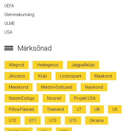
UEFA
Üleminekumäng
ULME
USA
Märksõnad
Allegrod
Heategevus
Jalgpalliklubi
Jklootos
Klubi
Lootospark
Maakond
Meeskond
Meistrivõistlused
Naiskond
Naiste Esiliiga
Noored
Projekt USA
Põlva Päevad
Treenerid
U7
U8
U9
U10
U11
U13
U15
Ukraina