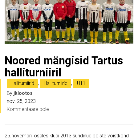
Noored mängisid Tartus
halliturniiril
Halliturniirid
,
Halliturniirid
,
U11
By
jklootos
nov. 25, 2023
Kommentaare pole
25.novembril osales klubi 2013 sündinud poiste võistkond