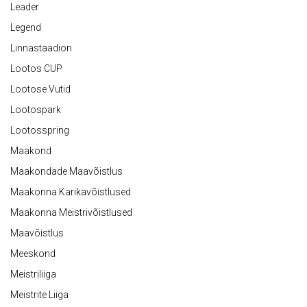
Leader
Legend
Linnastaadion
Lootos CUP
Lootose Vutid
Lootospark
Lootosspring
Maakond
Maakondade Maavõistlus
Maakonna Karikavõistlused
Maakonna Meistrivõistlused
Maavõistlus
Meeskond
Meistriliiga
Meistrite Liiga