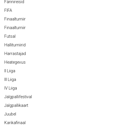
Fännireisid
FIFA
Finaalturniir
Finaalturniir
Futsal
Halliturniirid
Harrastajad
Heategevus
II Liiga
III Liiga
IV Liiga
Jalgpallifestival
Jalgpallikaart
Juubel
Karikafinaal