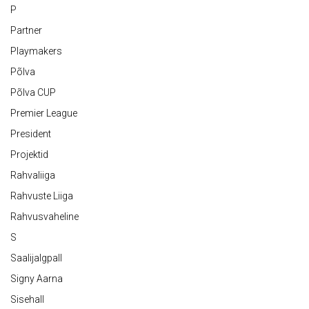
P
Partner
Playmakers
Põlva
Põlva CUP
Premier League
President
Projektid
Rahvaliiga
Rahvuste Liiga
Rahvusvaheline
S
Saalijalgpall
Signy Aarna
Sisehall