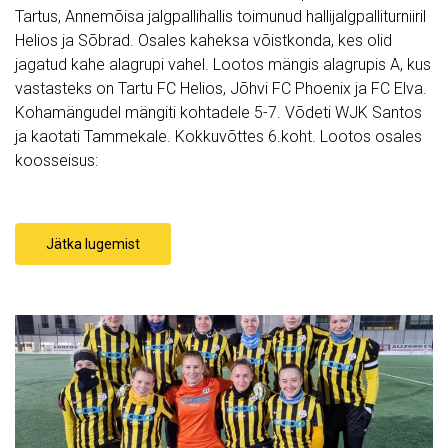
Tartus, Annemõisa jalgpallihallis toimunud hallijalgpalliturniiril
Helios ja Sõbrad. Osales kaheksa võistkonda, kes olid
jagatud kahe alagrupi vahel. Lootos mängis alagrupis A, kus
vastasteks on Tartu FC Helios, Jõhvi FC Phoenix ja FC Elva.
Kohamängudel mängiti kohtadele 5-7. Võdeti WJK Santos
ja kaotati Tammekale. Kokkuvõttes 6.koht. Lootos osales
koosseisus:
Jätka lugemist