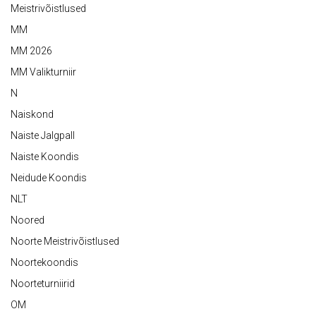
Meistrivõistlused
MM
MM 2026
MM Valikturniir
N
Naiskond
Naiste Jalgpall
Naiste Koondis
Neidude Koondis
NLT
Noored
Noorte Meistrivõistlused
Noortekoondis
Noorteturniirid
OM