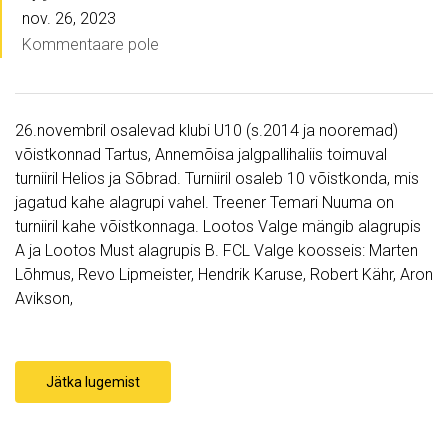
nov. 26, 2023
Kommentaare pole
26.novembril osalevad klubi U10 (s.2014 ja nooremad)
võistkonnad Tartus, Annemõisa jalgpallihaliis toimuval
turniiril Helios ja Sõbrad. Turniiril osaleb 10 võistkonda, mis
jagatud kahe alagrupi vahel. Treener Temari Nuuma on
turniiril kahe võistkonnaga. Lootos Valge mängib alagrupis
A ja Lootos Must alagrupis B. FCL Valge koosseis: Marten
Lõhmus, Revo Lipmeister, Hendrik Karuse, Robert Kähr, Aron
Avikson,
Jätka lugemist