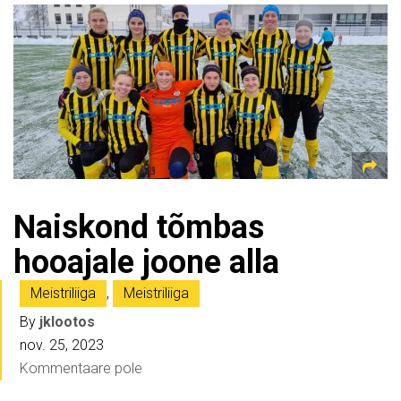
Naiskond tõmbas
hooajale joone alla
Meistriliiga
,
Meistriliiga
By
jklootos
nov. 25, 2023
Kommentaare pole