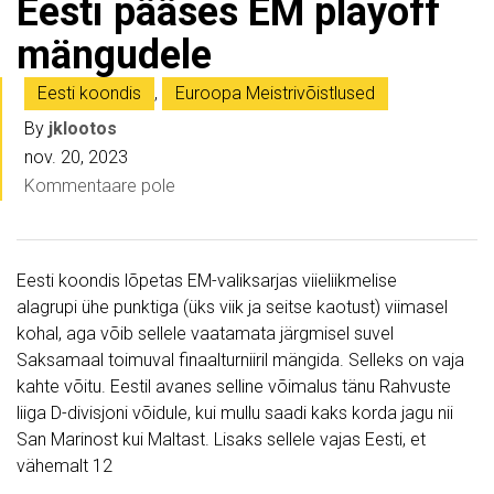
Eesti pääses EM playoff
mängudele
Eesti koondis
,
Euroopa Meistrivõistlused
By
jklootos
nov. 20, 2023
Kommentaare pole
Eesti koondis lõpetas EM-valiksarjas viieliikmelise
alagrupi ühe punktiga (üks viik ja seitse kaotust) viimasel
kohal, aga võib sellele vaatamata järgmisel suvel
Saksamaal toimuval finaalturniiril mängida. Selleks on vaja
kahte võitu. Eestil avanes selline võimalus tänu Rahvuste
liiga D-divisjoni võidule, kui mullu saadi kaks korda jagu nii
San Marinost kui Maltast. Lisaks sellele vajas Eesti, et
vähemalt 12