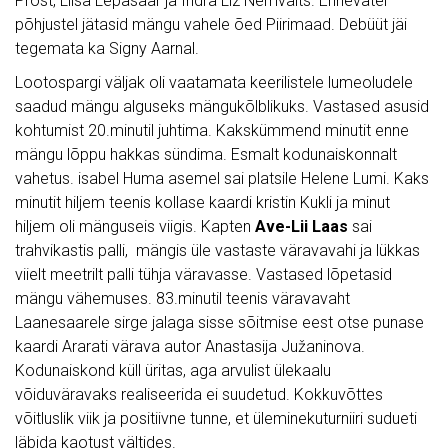
Prost, Liisa Lepasaar ja Indra Liz Nemvalts. Erinevatel
põhjustel jätasid mängu vahele õed Piirimaad. Debüüt jäi
tegemata ka Signy Aarnal.
Lootospargi väljak oli vaatamata keerilistele lumeoludele
saadud mängu alguseks mängukõlblikuks. Vastased asusid
kohtumist 20.minutil juhtima. Kakskümmend minutit enne
mängu lõppu hakkas sündima. Esmalt kodunaiskonnalt
vahetus. isabel Huma asemel sai platsile Helene Lumi. Kaks
minutit hiljem teenis kollase kaardi kristin Kukli ja minut
hiljem oli mänguseis viigis. Kapten
Ave-Lii Laas
sai
trahvikastis palli, mängis üle vastaste väravavahi ja lükkas
viielt meetrilt palli tühja väravasse. Vastased lõpetasid
mängu vähemuses. 83.minutil teenis väravavaht
Laanesaarele sirge jalaga sisse sõitmise eest otse punase
kaardi Ararati värava autor Anastasija Južaninova.
Kodunaiskond küll üritas, aga arvulist ülekaalu
võiduväravaks realiseerida ei suudetud. Kokkuvõttes
võitluslik viik ja positiivne tunne, et üleminekuturniiri sudueti
läbida kaotust vältides.