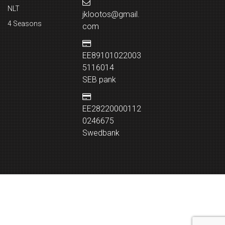
NLT
jklootos@gmail.
4 Seasons
com
EE89101022003
5116014
SEB pank
EE28220000112
0246675
Swedbank