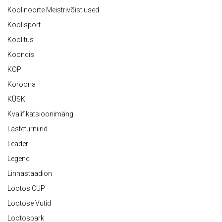
Koolinoorte Meistrivõistlused
Koolisport
Koolitus
Koondis
KOP
Koroona
KÜSK
Kvalifikatsioonimäng
Lasteturniirid
Leader
Legend
Linnastaadion
Lootos CUP
Lootose Vutid
Lootospark