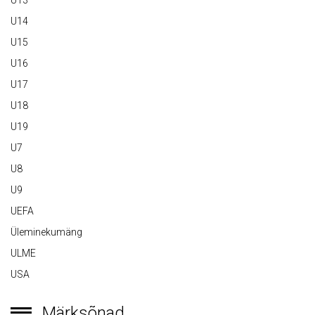
U13
U14
U15
U16
U17
U18
U19
U7
U8
U9
UEFA
Üleminekumäng
ULME
USA
Märksõnad