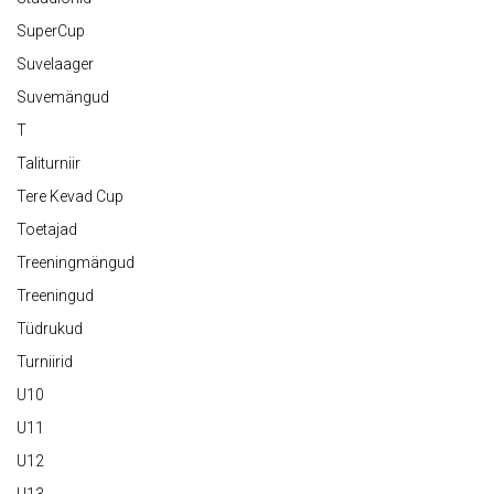
SuperCup
Suvelaager
Suvemängud
T
Taliturniir
Tere Kevad Cup
Toetajad
Treeningmängud
Treeningud
Tüdrukud
Turniirid
U10
U11
U12