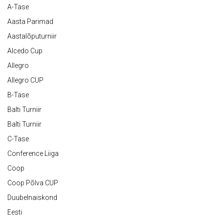
A-Tase
Aasta Parimad
Aastalõputurniir
Alcedo Cup
Allegro
Allegro CUP
B-Tase
Balti Turniir
Balti Turniir
C-Tase
Conference Liiga
Coop
Coop Põlva CUP
Duubelnaiskond
Eesti