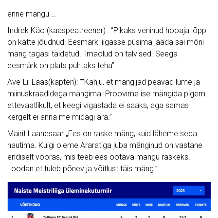
enne mängu …
Indrek Käo (kaaspeatreener) : “Pikaks veninud hooaja lõpp
on kätte jõudnud. Eesmärk liigasse püsima jääda sai mõni
mäng tagasi täidetud. lmaolud on talvised. Seega
eesmärk on plats puhtaks teha”
Ave-Lii Laas(kapten): “”Kahju, et mängijad peavad lume ja
miinuskraadidega mängima. Proovime ise mängida pigem
ettevaatlikult, et keegi vigastada ei saaks, aga samas
kergelt ei anna me midagi ära.”
Mairit Laanesaar „Ees on raske mäng, kuid läheme seda
nautima. Kuigi oleme Araratiga juba mänginud on vastane
endiselt võõras, mis teeb ees ootava mängu raskeks.
Loodan et tuleb põnev ja võitlust täis mäng.”