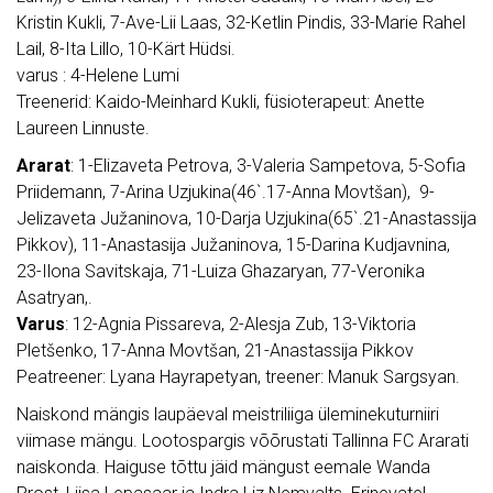
Kristin Kukli, 7-Ave-Lii Laas, 32-Ketlin Pindis, 33-Marie Rahel
Lail, 8-Ita Lillo, 10-Kärt Hüdsi.
varus : 4-Helene Lumi
Treenerid: Kaido-Meinhard Kukli, füsioterapeut: Anette
Laureen Linnuste.
Ararat
: 1-Elizaveta Petrova, 3-Valeria Sampetova, 5-Sofia
Priidemann, 7-Arina Uzjukina(46`.17-Anna Movtšan), 9-
Jelizaveta Južaninova, 10-Darja Uzjukina(65`.21-Anastassija
Pikkov), 11-Anastasija Južaninova, 15-Darina Kudjavnina,
23-Ilona Savitskaja, 71-Luiza Ghazaryan, 77-Veronika
Asatryan,.
Varus
: 12-Agnia Pissareva, 2-Alesja Zub, 13-Viktoria
Pletšenko, 17-Anna Movtšan, 21-Anastassija Pikkov
Peatreener: Lyana Hayrapetyan, treener: Manuk Sargsyan.
Naiskond mängis laupäeval meistriliiga üleminekuturniiri
viimase mängu. Lootospargis võõrustati Tallinna FC Ararati
naiskonda. Haiguse tõttu jäid mängust eemale Wanda