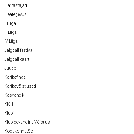
Harrastajad
Heategevus
II Liiga
III Liiga
IV Liiga
Jalgpallifestival
Jalgpallikaart
Juubel
Karikafinaal
Karikavõistlused
Kasvandik
KKH
Klubi
Klubidevaheline Võistlus
Kogukonnatöö