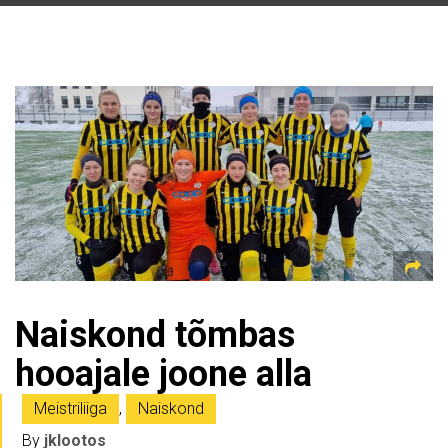
Naiskond tõmbas
hooajale joone alla
Meistriliiga
,
Naiskond
By
jklootos