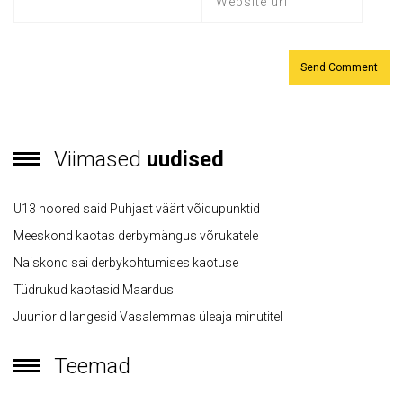
Viimased
uudised
U13 noored said Puhjast väärt võidupunktid
Meeskond kaotas derbymängus võrukatele
Naiskond sai derbykohtumises kaotuse
Tüdrukud kaotasid Maardus
Juuniorid langesid Vasalemmas üleaja minutitel
Teemad