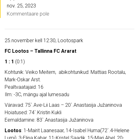
nov. 25, 2023
Kommentaare pole
25.november kell 12:30, Lootospark
FC Lootos – Tallinna FC Ararat
1 : 1
(0:1)
Kohtunik: Veiko Meitern, abikohtunikud: Mattias Rootalu,
Mark-Oskar Arst.
Pealtvaatajaid: 16
Ilm: -3C, mängu ajal lumesadu
Väravad: 75`.Ave-Lii Laas – 20`.Anastasija Južaninova
Hoiatused: 74`.Kristin Kukli
Eemaldamine: 83`.Anastasija Južaninova
Lootos
: 1-Mairit Laanesaar, 14-Isabel Huma(72`.4-Helene
Lumi), 3-Elina Kahar, 11-Kristel Saadik, 15-Mari Abel, 20-