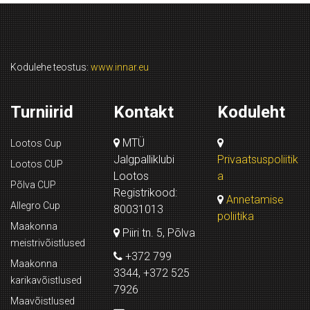
Kodulehe teostus:
www.innar.eu
Turniirid
Kontakt
Koduleht
MTÜ
Lootos Cup
Jalgpalliklubi
Privaatsuspoliitik
Lootos CUP
Lootos
a
Põlva CUP
Registrikood:
Annetamise
Allegro Cup
80031013
poliitika
Maakonna
Piiri tn. 5, Põlva
meistrivõistlused
+372 799
Maakonna
3344, +372 525
karikavõistlused
7926
Maavõistlused