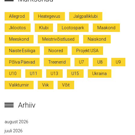
Allegrod
Heategevus
Jalgpalliklubi
Jklootos
Klubi
Lootospark
Maakond
Meeskond
Meistrivõistlused
Naiskond
Naiste Esiliiga
Noored
Projekt USA
Põlva Päevad
Treenerid
U7
U8
U9
U10
U11
U13
U15
Ukraina
Valikturniir
Viik
Võit
Arhiiv
august 2026
juuli 2026