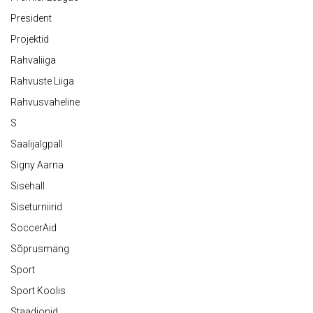
President
Projektid
Rahvaliiga
Rahvuste Liiga
Rahvusvaheline
S
Saalijalgpall
Signy Aarna
Sisehall
Siseturniirid
SoccerAid
Sõprusmäng
Sport
Sport Koolis
Staadionid