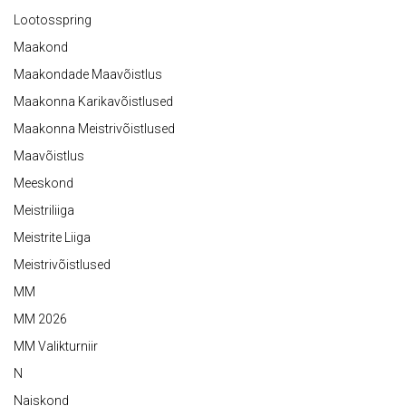
Lootosspring
Maakond
Maakondade Maavõistlus
Maakonna Karikavõistlused
Maakonna Meistrivõistlused
Maavõistlus
Meeskond
Meistriliiga
Meistrite Liiga
Meistrivõistlused
MM
MM 2026
MM Valikturniir
N
Naiskond