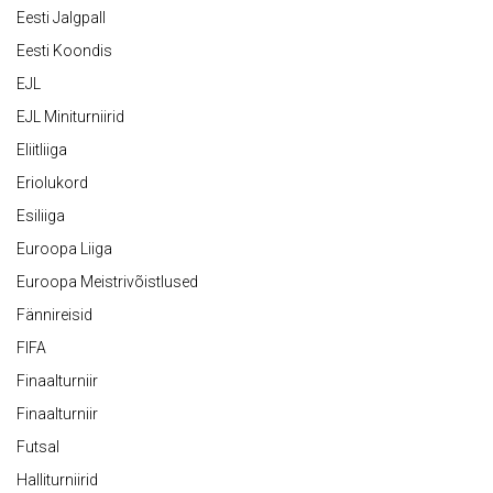
Eesti Jalgpall
Eesti Koondis
EJL
EJL Miniturniirid
Eliitliiga
Eriolukord
Esiliiga
Euroopa Liiga
Euroopa Meistrivõistlused
Fännireisid
FIFA
Finaalturniir
Finaalturniir
Futsal
Halliturniirid