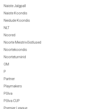
Naiste Jalgpall
Naiste Koondis
Neidude Koondis
NLT
Noored
Noorte Meistrivõistlused
Noortekoondis
Noorteturniirid
OM
P
Partner
Playmakers
Põlva
Põlva CUP
Premier League