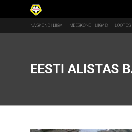
NAISKOND I LIIGA
MEESKOND II LIIGA B
LOOTOS
EESTI ALISTAS B