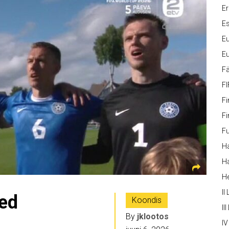
Er
Es
Eu
Eu
Fä
FI
Fi
Fi
Fu
Ha
Ha
H
II
red
Koondis
III
By
jklootos
IV