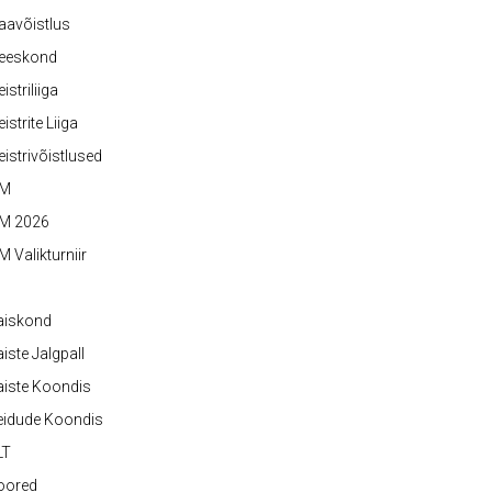
aavõistlus
eeskond
istriliiga
istrite Liiga
istrivõistlused
M
M 2026
 Valikturniir
aiskond
iste Jalgpall
iste Koondis
eidude Koondis
LT
oored