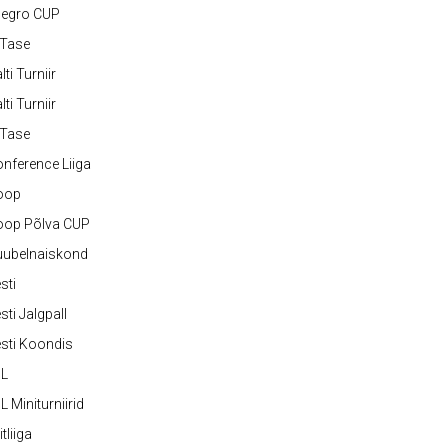
legro CUP
-Tase
lti Turniir
lti Turniir
-Tase
nference Liiga
oop
oop Põlva CUP
uubelnaiskond
sti
sti Jalgpall
sti Koondis
JL
L Miniturniirid
itliiga