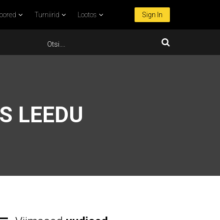
oored
Turniirid
Lootos
Sign In
IS LEEDU