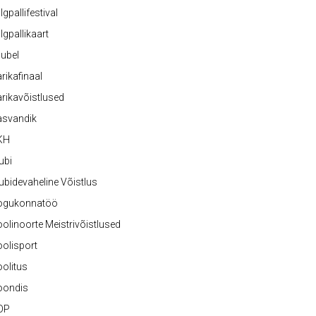
lgpallifestival
lgpallikaart
ubel
rikafinaal
rikavõistlused
asvandik
KH
ubi
ubidevaheline Võistlus
ogukonnatöö
olinoorte Meistrivõistlused
olisport
olitus
oondis
OP