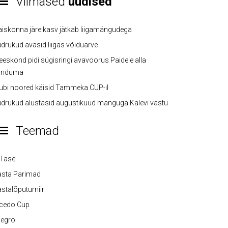
Viimased
uudised
iskonna järelkasv jätkab liigamängudega
drukud avasid liigas võiduarve
eskond pidi sügisringi avavoorus Paidele alla
anduma
ubi noored käisid Tammeka CUP-il
drukud alustasid augustikuud mänguga Kalevi vastu
Teemad
-Tase
asta Parimad
stalõputurniir
lcedo Cup
legro