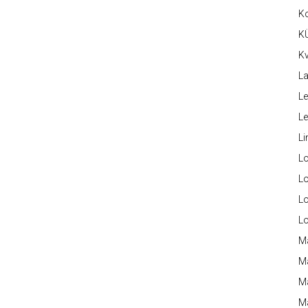
K
K
Kv
La
Le
L
Li
L
Lo
L
L
M
M
M
Ma