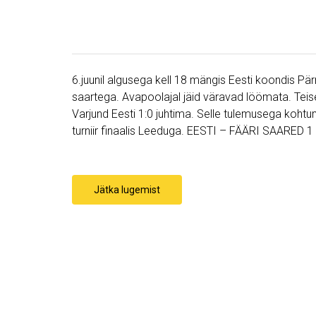
6.juunil algusega kell 18 mängis Eesti koondis Pär
saartega. Avapoolajal jäid väravad löömata. Teise 
Varjund Eesti 1:0 juhtima. Selle tulemusega kohtumi
turniir finaalis Leeduga. EESTI – FÄÄRI SAARED 1 :
Jätka lugemist