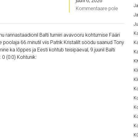
juuni 6, 2026
Ja
Kommentaare pole
Ja
Ju
Ka
nu rannastaadionil Balti turniiri avavooru kohtumise Fääri
poolaja 66.minutil viis Patrik Kristalilt söödu saanud Tony
Ka
ne ka lõppes ja Eesti kohtub teisipäeval, 9.juunil Balti
K
 0 (0:0) Kohtunik:
K
Kl
Kl
K
Ko
Ko
Ko
K
K