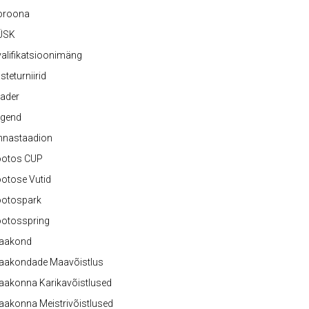
oroona
ÜSK
alifikatsioonimäng
steturniirid
ader
egend
nnastaadion
ootos CUP
otose Vutid
ootospark
ootosspring
aakond
aakondade Maavõistlus
aakonna Karikavõistlused
akonna Meistrivõistlused