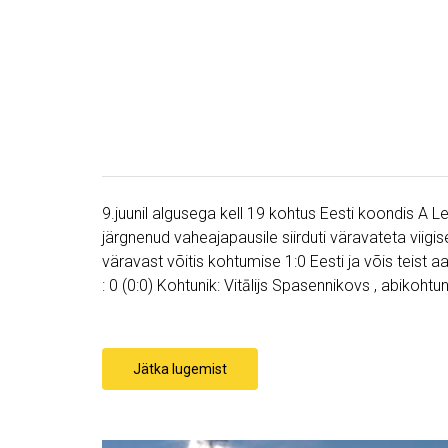
9.juunil algusega kell 19 kohtus Eesti koondis A Le
järgnenud vaheajapausile siirduti väravateta viigi
väravast võitis kohtumise 1:0 Eesti ja võis teist a
: 0 (0:0) Kohtunik: Vitālijs Spasennikovs , abikohtu
Jätka lugemist