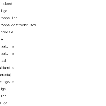
iolukord
iliiga
roopa Liiga
roopa Meistrivõistlused
nnireisid
FA
naalturniir
naalturniir
tsal
lliturniirid
rrastajad
eategevus
 Liiga
 Liiga
 Liiga