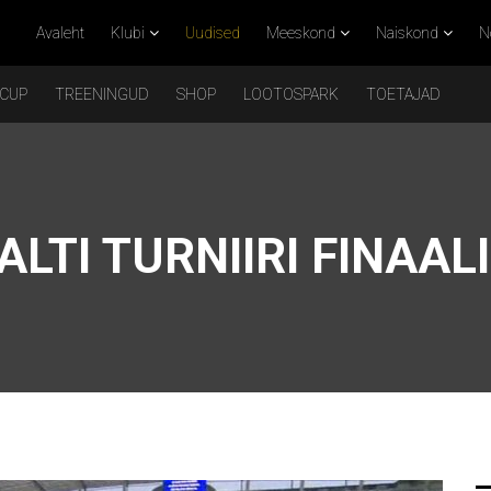
Avaleht
Klubi
Uudised
Meeskond
Naiskond
N
 CUP
TREENINGUD
SHOP
LOOTOSPARK
TOETAJAD
ALTI TURNIIRI FINAAL