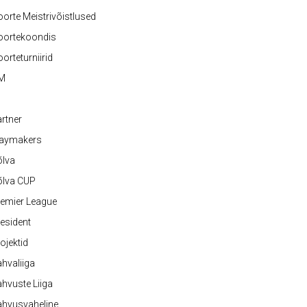
orte Meistrivõistlused
oortekoondis
orteturniirid
M
rtner
laymakers
õlva
õlva CUP
emier League
esident
ojektid
hvaliiga
hvuste Liiga
ahvusvaheline