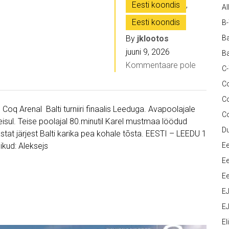
Eesti koondis
,
Al
Eesti koondis
B
By
jklootos
Ba
juuni 9, 2026
Ba
Kommentaare pole
C
Co
C
 Coq Arenal Balti turniiri finaalis Leeduga. Avapoolajale
C
seisul. Teise poolajal 80.minutil Karel mustmaa löödud
D
astat järjest Balti karika pea kohale tõsta. EESTI – LEEDU 1
nikud: Aleksejs
Ee
Ee
Ee
E
EJ
Eli