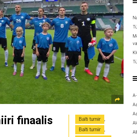
Na
Tü
Me
v
Kl
Tü
A
A
Aa
iiri finaalis
Balti turniir
,
A
Balti turniir
,
Al