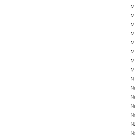
M
M
Me
Me
Me
M
M
MM
N
N
Na
Na
N
N
N