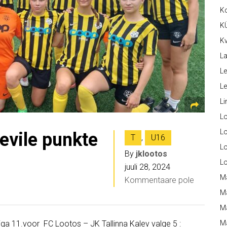
K
K
Kv
La
Le
L
Li
L
Lo
evile punkte
T
,
U16
L
By
jklootos
L
juuli 28, 2024
M
Kommentaare pole
M
M
liiga 11.voor FC Lootos – JK Tallinna Kalev valge 5 :
Ma