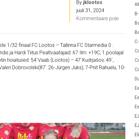
By
jklootos
Al
juuli 31, 2024
B
Kommentaare pole
Ba
Ba
C
luste 1/32 finaal FC Lootos – Tallinna FC Starmedia 0 :
Co
ndis ja Hardi Tiitus Pealtvaatajaid: 67 Ilm: +19C, 1.poolajal
tin hoiatused: 54`Vaab (Lootos) – 47`Kudrjašov, 49`,
C
aleri Dobrovolski(87`.26-Jürgen Juks), 7-Priit Rahuelu, 10-
C
D
Ee
Ee
Ee
E
EJ
Eli