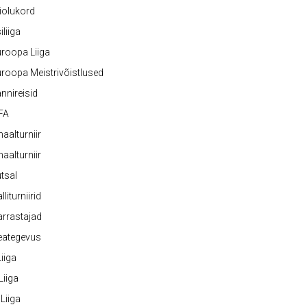
iolukord
iliiga
roopa Liiga
roopa Meistrivõistlused
nnireisid
FA
naalturniir
naalturniir
tsal
lliturniirid
rrastajad
eategevus
 Liiga
 Liiga
 Liiga