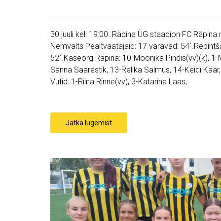
30.juuli kell 19:00. Räpina ÜG staadion FC Räpin
Nemvalts Pealtvaatajaid: 17 väravad: 54`.Rebintšak 
52`.Kaseorg Räpina: 10-Moonika Pindis(vv)(k), 1-M
Sanna Saarestik, 13-Relika Salmus, 14-Keidi Käär, 
Vutid: 1-Riina Rinne(vv), 3-Katarina Laas,
Jätka lugemist