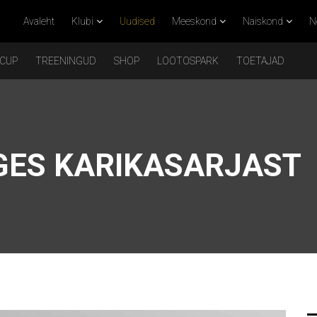
Avaleht
Klubi
Uudised
Meeskond
Naiskond
N
 CUP
TREENINGUD
SHOP
LOOTOSPARK
TOETAJAD
GES KARIKASARJAST