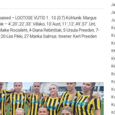
Ja
Ja
a naised – LOOTOSE VUTID 1 : 10 (0:7) Kohtunik: Margus
Ju
– 4`,20`,22`,33`.Villako, 10`Aust, 11`,12`,49`,57`.Unt,
Ka
aike Roosileht, 4-Diana Rebintšak, 5-Ursula Preeden, 7-
Ka
20-Liisi Pikki, 27-Marika Salmus. treener: Kert Preeden
K
K
Kl
Kl
K
Ko
Ko
Ko
K
K