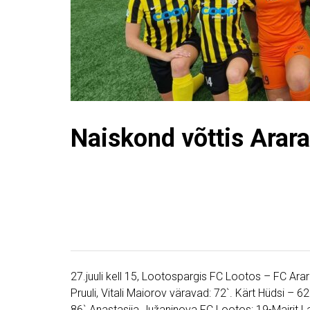
Naiskond võttis Ararat
27.juuli kell 15, Lootospargis FC Lootos – FC Arara
Pruuli, Vitali Maiorov väravad: 72`. Kärt Hüdsi – 6
86`.Anastasija Južaninova FC Lootos: 19-Mairit La