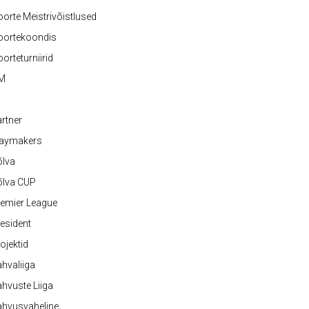
orte Meistrivõistlused
oortekoondis
orteturniirid
M
rtner
laymakers
õlva
õlva CUP
emier League
esident
ojektid
hvaliiga
hvuste Liiga
ahvusvaheline