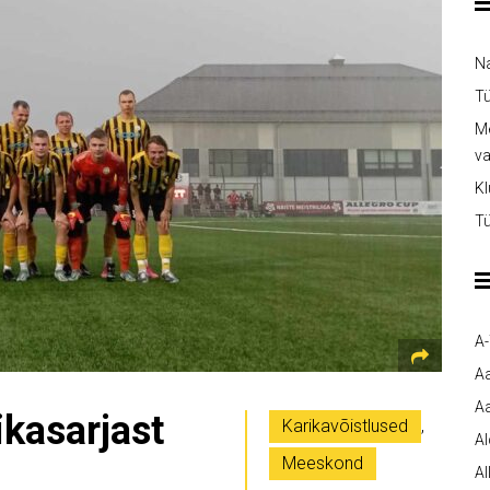
Na
Tü
Me
v
Kl
Tü
A
A
Aa
kasarjast
Karikavõistlused
,
A
Meeskond
Al