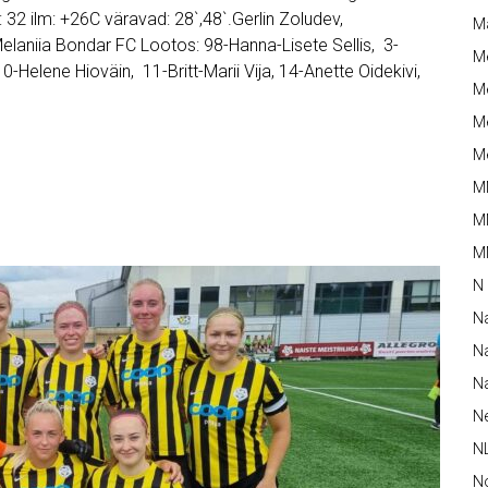
 32 ilm: +26C väravad: 28`,48`.Gerlin Zoludev,
M
.Melaniia Bondar FC Lootos: 98-Hanna-Lisete Sellis, 3-
M
 10-Helene Hioväin, 11-Britt-Marii Vija, 14-Anette Oidekivi,
Me
Me
Me
M
M
MM
N
N
Na
Na
N
N
N