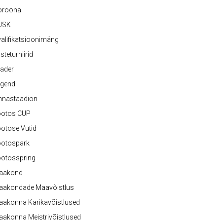
oroona
ÜSK
alifikatsioonimäng
steturniirid
ader
egend
nnastaadion
ootos CUP
otose Vutid
ootospark
ootosspring
aakond
aakondade Maavõistlus
aakonna Karikavõistlused
akonna Meistrivõistlused