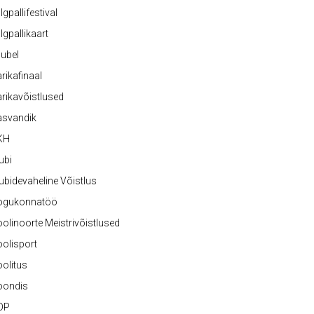
lgpallifestival
lgpallikaart
ubel
rikafinaal
rikavõistlused
asvandik
KH
ubi
ubidevaheline Võistlus
ogukonnatöö
olinoorte Meistrivõistlused
olisport
olitus
oondis
OP