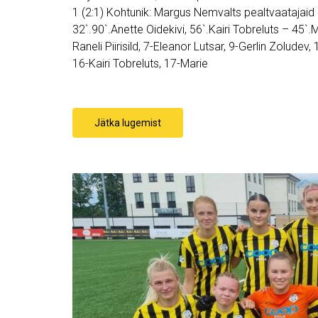
1 (2:1) Kohtunik: Margus Nemvalts pealtvaatajaid :
32`.90`.Anette Oidekivi, 56`.Kairi Tobreluts – 45`
Raneli Piirisild, 7-Eleanor Lutsar, 9-Gerlin Zoludev,
16-Kairi Tobreluts, 17-Marie
Jätka lugemist