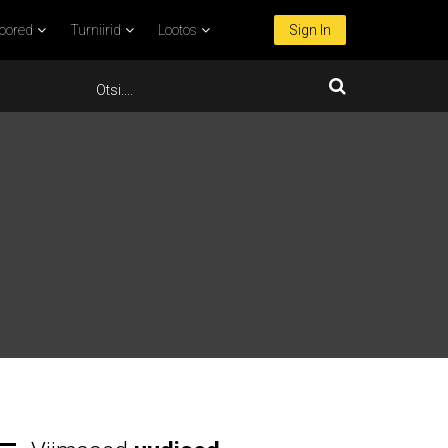
oored
Turniirid
Lootos
Sign In