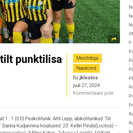
No
N
No
O
P
Pa
ilt punktilisa
Meistriliiga
,
P
Naiskond
P
By
jklootos
P
juuli 27, 2024
Pr
Kommentaare pole
Pr
Pr
Ra
t 1 : 1 (0:0) Peakohtunik: Ahti Lepp, abikohtunikud: Tiit
Ra
2`.Darina Kudjavnina hoiatused: 23`.Ketlin Pindis(Lootos) –
R
anesaar(vv), 3-Elina Kahar, 7-Ave-Lii Laas(k), 10-Kärt