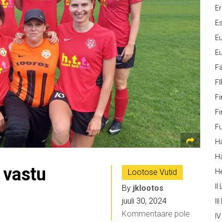
Er
Es
Eu
Eu
Fä
FI
Fi
Fi
Fu
Ha
Ha
 vastu
Lootose Vutid
H
II
By
jklootos
juuli 30, 2024
III
Kommentaare pole
IV