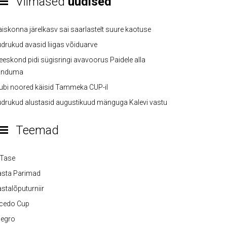
Viimased
uudised
iskonna järelkasv sai saarlastelt suure kaotuse
drukud avasid liigas võiduarve
eskond pidi sügisringi avavoorus Paidele alla
anduma
ubi noored käisid Tammeka CUP-il
drukud alustasid augustikuud mänguga Kalevi vastu
Teemad
-Tase
asta Parimad
stalõputurniir
lcedo Cup
legro