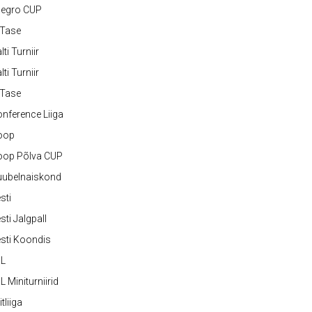
legro CUP
-Tase
lti Turniir
lti Turniir
-Tase
nference Liiga
oop
oop Põlva CUP
uubelnaiskond
sti
sti Jalgpall
sti Koondis
JL
L Miniturniirid
itliiga