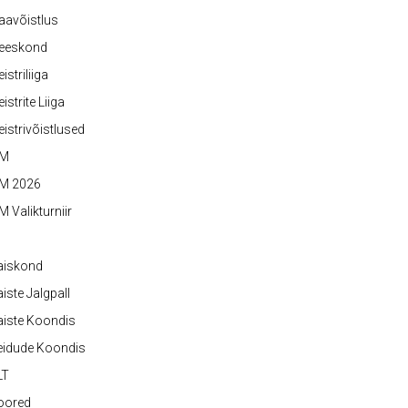
aavõistlus
eeskond
istriliiga
istrite Liiga
istrivõistlused
M
M 2026
 Valikturniir
aiskond
iste Jalgpall
iste Koondis
eidude Koondis
LT
oored