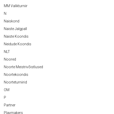
MM Valikturniir
N
Naiskond
Naiste Jalgpall
Naiste Koondis
Neidude Koondis
NLT
Noored
Noorte Meistrivõistlused
Noortekoondis
Noorteturniirid
OM
P
Partner
Playmakers