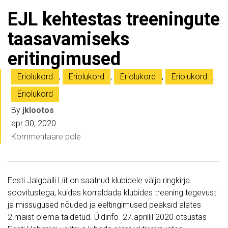
EJL kehtestas treeningute
taasavamiseks
eritingimused
Eriolukord
,
Eriolukord
,
Eriolukord
,
Eriolukord
,
Eriolukord
By
jklootos
apr 30, 2020
Kommentaare pole
Eesti Jalgpalli Liit on saatnud klubidele välja ringkirja
soovitustega, kuidas korraldada klubides treening tegevust
ja missugused nõuded ja eeltingimused peaksid alates
2.maist olema täidetud. Üldinfo 27.aprillil 2020 otsustas