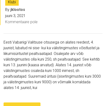
Klubi
By
jklootos
juuni 3, 2021
Kommentaare pole
Eesti Vabariigi Valitsuse otsusega on alates reedest, 4.
juunist, lubatud nii sise- kui ka välistingimustes võistlustel ja
liikumisüritustel pealtvaatajad. Osalejate arv võib
välistingimustes olla kuni 250, sh pealtvaatajad. See kehtib
kuni 13. juunini (kaasa arvatud). Alates 14. juunist võib
välistingimustes osaleda kuni 1000 inimest, sh
pealtvaatajad. Suuremaid üritusi (sisetingimustes kuni 3000
ja välistingimustes kuni 9000) on võimalik korraldada
alates 14. juunist, kui