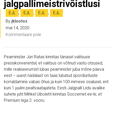
jalgpallimeistrivõistlusi
EJL
,
EJL
,
EJL
,
EJL
By
jklootos
mai 14, 2020
Kommentaare pole
Peaminister Jüri Ratas kinnitas tänasel valitsuse
pressikonverentsil, et valitsus on võtnud vastu otsused,
mille realiseerumist lubas peaminister juba mõne päeva
eest – uuest nädalast on taas lubatud spordiürituste
korraldamine vabas õhus ja kuni 100 inimese osalusel, ent
kuni 1.juulini pealtvaatajateta. Eesti Jalgpalli Liidu avalike
suhete juht Mihkel Uiboleht kinnitas Soccernet.ee-le, et
Premium liiga 2. vooru