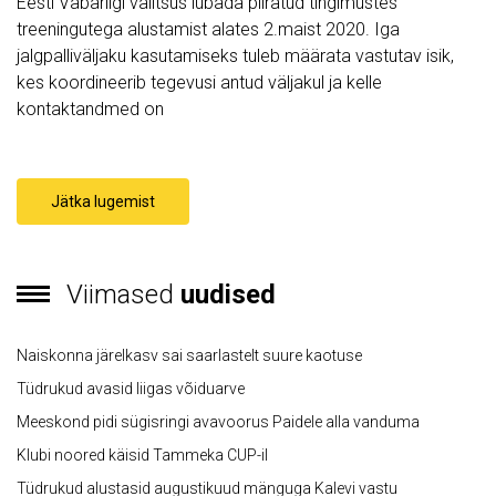
Eesti Vabariigi valitsus lubada piiratud tingimustes
treeningutega alustamist alates 2.maist 2020. Iga
jalgpalliväljaku kasutamiseks tuleb määrata vastutav isik,
kes koordineerib tegevusi antud väljakul ja kelle
kontaktandmed on
Jätka lugemist
Viimased
uudised
Naiskonna järelkasv sai saarlastelt suure kaotuse
Tüdrukud avasid liigas võiduarve
Meeskond pidi sügisringi avavoorus Paidele alla vanduma
Klubi noored käisid Tammeka CUP-il
Tüdrukud alustasid augustikuud mänguga Kalevi vastu