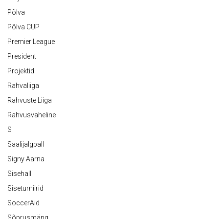
Põlva
Põlva CUP
Premier League
President
Projektid
Rahvaliiga
Rahvuste Liiga
Rahvusvaheline
S
Saalijalgpall
Signy Aarna
Sisehall
Siseturniirid
SoccerAid
Sõprusmäng