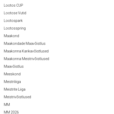
Lootos CUP
Lootose Vutid
Lootospark
Lootosspring
Maakond
Maakondade Maavõistlus
Maakonna Karikavõistlused
Maakonna Meistrivõistlused
Maavõistlus
Meeskond
Meistriliiga
Meistrite Liiga
Meistrivõistlused
MM
MM 2026