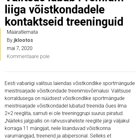
liiga võistkondadele
kontaktseid treeninguid
Määratlemata
By
jklootos
mai 7, 2020
Kommentaare pole
Eesti vabariigi valitsus laiendas võistkondlike sportmängude
meistrisarjade võistkondade treenimisvõimalusi. Valitsuse
korraldusega on nüüdsest võistkondlike sportmängude
meistrisarjade võistkondadel lubatud treenida õues ilma
2+2 reeglita, samuti ei ole treeninggrupi suurus piiratud.
„Näiteks jalgpallis on rahvusvaheliste reeglite järgi väljakul
korraga 11 mängijat, neile lisanduvad võistkonna
varumängijad, treenerid ja abipersonal. Selleks et