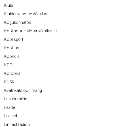
Klubi
Klubidevaheline Võistlus
Kogukonnatöö
Koolinoorte Meistrivõistlused
Koolisport
Koolitus
Koondis
KOP
Koroona
KÜSK
Kvalifikatsioonimäng
Lasteturniirid
Leader
Legend
Linnastaadion