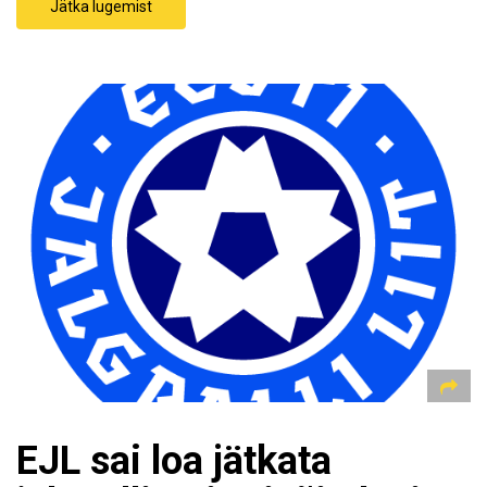
Jätka lugemist
EJL sai loa jätkata