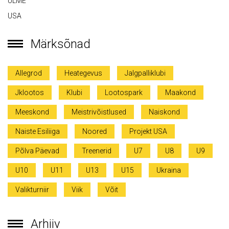
ULME
USA
Märksõnad
Allegrod
Heategevus
Jalgpalliklubi
Jklootos
Klubi
Lootospark
Maakond
Meeskond
Meistrivõistlused
Naiskond
Naiste Esiliiga
Noored
Projekt USA
Põlva Päevad
Treenerid
U7
U8
U9
U10
U11
U13
U15
Ukraina
Valikturniir
Viik
Võit
Arhiiv