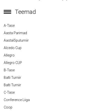
Teemad
A-Tase
Aasta Parimad
Aastalõputurniir
Alcedo Cup
Allegro
Allegro CUP
B-Tase
Balti Turniir
Balti Turniir
C-Tase
Conference Liiga
Coop