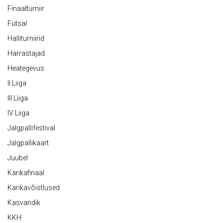
Finaalturniir
Futsal
Halliturniirid
Harrastajad
Heategevus
II Liiga
III Liiga
IV Liiga
Jalgpallifestival
Jalgpallikaart
Juubel
Karikafinaal
Karikavõistlused
Kasvandik
KKH