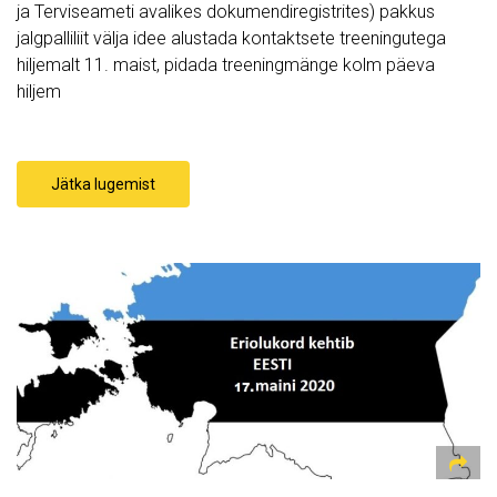
ja Terviseameti avalikes dokumendiregistrites) pakkus
jalgpalliliit välja idee alustada kontaktsete treeningutega
hiljemalt 11. maist, pidada treeningmänge kolm päeva
hiljem
Jätka lugemist