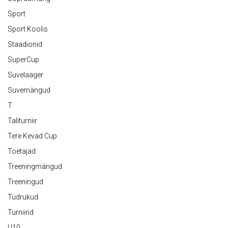
Sport
Sport Koolis
Staadionid
SuperCup
Suvelaager
Suvemängud
T
Taliturniir
Tere Kevad Cup
Toetajad
Treeningmängud
Treeningud
Tüdrukud
Turniirid
U10