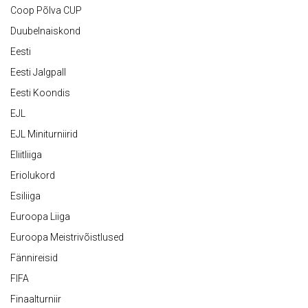
Coop Põlva CUP
Duubelnaiskond
Eesti
Eesti Jalgpall
Eesti Koondis
EJL
EJL Miniturniirid
Eliitliiga
Eriolukord
Esiliiga
Euroopa Liiga
Euroopa Meistrivõistlused
Fännireisid
FIFA
Finaalturniir