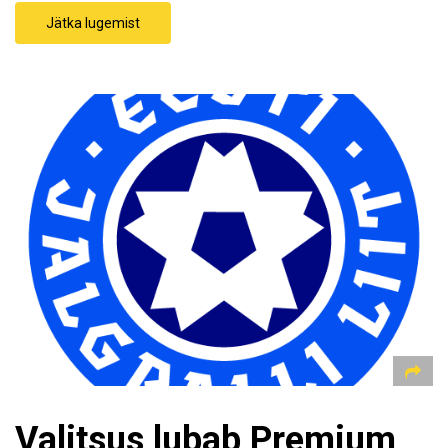
Jätka lugemist
Valitsus lubab Premium