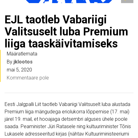
EJL taotleb Vabariigi
Valitsuselt luba Premium
liiga taaskäivitamiseks
Määratlemata
By
jklootos
mai 5, 2020
Kommentaare pole
Eesti Jalgpalli Liit taotleb Vabariigi Valitsuselt luba alustada
Premium liiga mängudega eriolukorra lõppemise (17. mai)
järel 19. mail, et hooajaga detsembri alguses ühele poole
saada. Peaminister Jüri Ratasele ning kultuuriminister Tõnis
Lukasele adresseeritud kirjas (nähtav Kultuuriministeeriumi