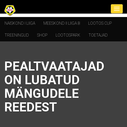
NAISKOND I LIIGA
MEESKOND II LIIGA B
LOOTOS CUP
TREENINGUD
SHOP
LOOTOSPARK
TOETAJAD
PEALTVAATAJAD
ON LUBATUD
MÄNGUDELE
REEDEST