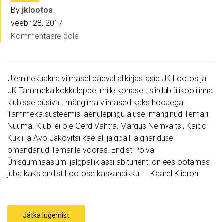
By
jklootos
veebr 28, 2017
Kommentaare pole
Üleminekuakna viimasel päeval allkirjastasid JK Lootos ja
JK Tammeka kokkuleppe, mille kohaselt siirdub ülikoolilinna
klubisse püsivalt mängima viimased kaks hooaega
Tammeka süsteemis laenulepingu alusel mänginud Temari
Nuuma. Klubi ei ole Gerd Vahtra, Margus Nemvaltsi, Kaido-
Kukli ja Avo Jakovitsi käe all jalgpalli alghariduse
omandanud Temarile võõras. Endist Põlva
Ühisgümnaasiumi jalgpalliklassi abiturienti on ees ootamas
juba kaks endist Lootose kasvandikku – Kaarel Kiidron
Jätka lugemist