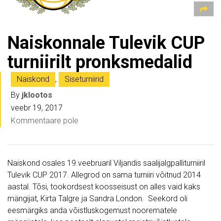
Naiskonnale Tulevik CUP
turniirilt pronksmedalid
Naiskond
,
Siseturniirid
By
jklootos
veebr 19, 2017
Kommentaare pole
Naiskond osales 19.veebruaril Viljandis saalijalgpalliturniiril
Tulevik CUP 2017. Allegrod on sama turniiri võitnud 2014
aastal. Tõsi, tookordsest koosseisust on alles vaid kaks
mängijat, Kirta Talgre ja Sandra London. Seekord oli
eesmärgiks anda võistluskogemust noorematele