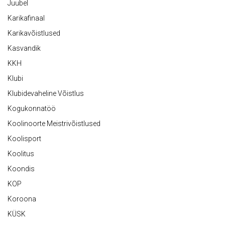
Juubel
Karikafinaal
Karikavõistlused
Kasvandik
KKH
Klubi
Klubidevaheline Võistlus
Kogukonnatöö
Koolinoorte Meistrivõistlused
Koolisport
Koolitus
Koondis
KOP
Koroona
KÜSK