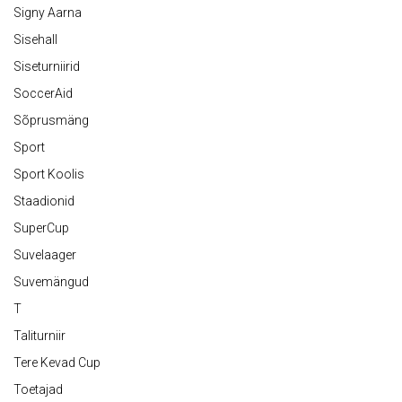
Signy Aarna
Sisehall
Siseturniirid
SoccerAid
Sõprusmäng
Sport
Sport Koolis
Staadionid
SuperCup
Suvelaager
Suvemängud
T
Taliturniir
Tere Kevad Cup
Toetajad