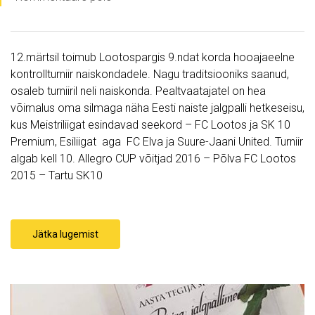
12.märtsil toimub Lootospargis 9.ndat korda hooajaeelne
kontrollturniir naiskondadele. Nagu traditsiooniks saanud,
osaleb turniiril neli naiskonda. Pealtvaatajatel on hea
võimalus oma silmaga näha Eesti naiste jalgpalli hetkeseisu,
kus Meistriliigat esindavad seekord – FC Lootos ja SK 10
Premium, Esiliigat aga FC Elva ja Suure-Jaani United. Turniir
algab kell 10. Allegro CUP võitjad 2016 – Põlva FC Lootos
2015 – Tartu SK10
Jätka lugemist