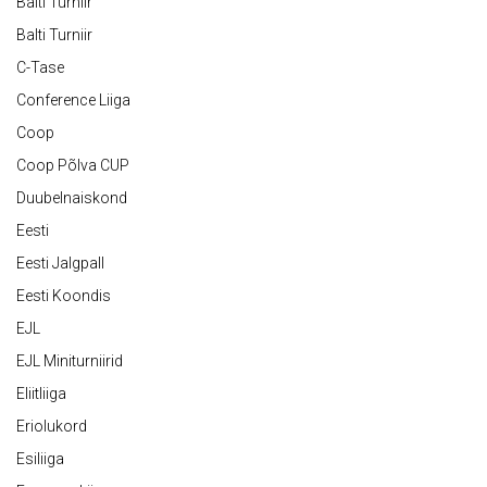
Balti Turniir
Balti Turniir
C-Tase
Conference Liiga
Coop
Coop Põlva CUP
Duubelnaiskond
Eesti
Eesti Jalgpall
Eesti Koondis
EJL
EJL Miniturniirid
Eliitliiga
Eriolukord
Esiliiga