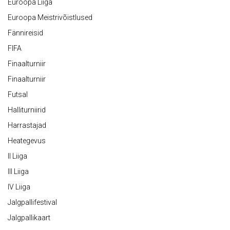
Euroopa Liiga
Euroopa Meistrivõistlused
Fännireisid
FIFA
Finaalturniir
Finaalturniir
Futsal
Halliturniirid
Harrastajad
Heategevus
II Liiga
III Liiga
IV Liiga
Jalgpallifestival
Jalgpallikaart