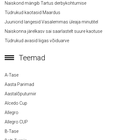
Naiskond mängib Tartus derbykohtumise
Tüdrukud kaotasid Maardus
Juuniorid langesid Vasalemmas üleaja minutitel
Naiskonna järelkasv sai saarlastelt suure kaotuse
Tüdrukud avasid liigas võiduarve
Teemad
A-Tase
Aasta Parimad
Aastalõputurniir
Alcedo Cup
Allegro
Allegro CUP
B-Tase