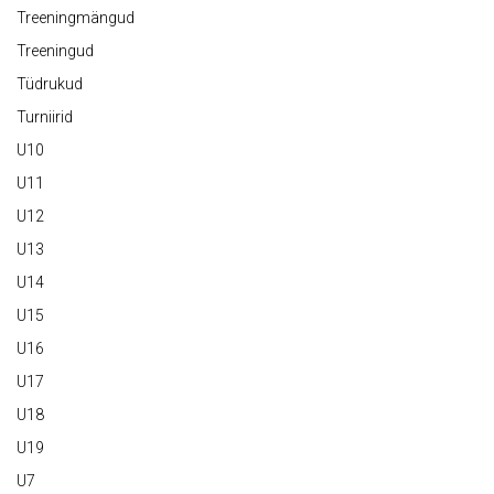
Treeningmängud
Treeningud
Tüdrukud
Turniirid
U10
U11
U12
U13
U14
U15
U16
U17
U18
U19
U7