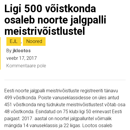
Ligi 500 võistkonda
osaleb noorte jalgpalli
meistrivõistlustel
EJL
,
Noored
By
jklootos
veebr 17, 2017
Kommentaare pole
Eesti noorte jalgpalli meistrivõistluste registreeriti tänavu
499 võistkonda. Poiste vanuseklassidesse on üles antud
451 võistkonda ning tüdrukute meistrivõistlustest võtab osa
48 võistkonda. Esindatud on 75 klubi ligi 50 erinevast Eesti
paigast. 2017. aastal on noortel jalgpalluritel võimalik
mängida 14 vanuseklassis ja 22 liigas. Lootos osaleb