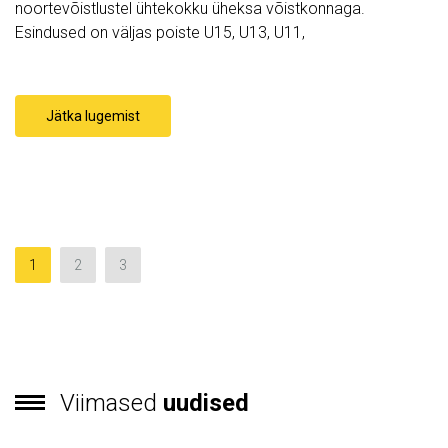
noortevõistlustel ühtekokku üheksa võistkonnaga.
Esindused on väljas poiste U15, U13, U11,
Jätka lugemist
1
2
3
Viimased
uudised