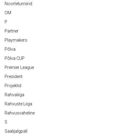
Noorteturniirid
OM
P
Partner
Playmakers
Põlva
Põlva CUP
Premier League
President
Projektid
Rahvaliiga
Rahvuste Liiga
Rahvusvaheline
S
Saalijalgpall