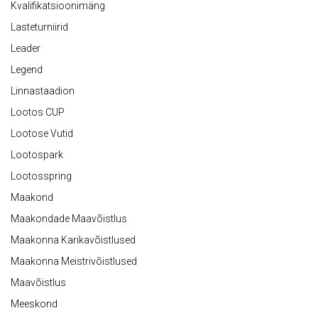
Kvalifikatsioonimäng
Lasteturniirid
Leader
Legend
Linnastaadion
Lootos CUP
Lootose Vutid
Lootospark
Lootosspring
Maakond
Maakondade Maavõistlus
Maakonna Karikavõistlused
Maakonna Meistrivõistlused
Maavõistlus
Meeskond