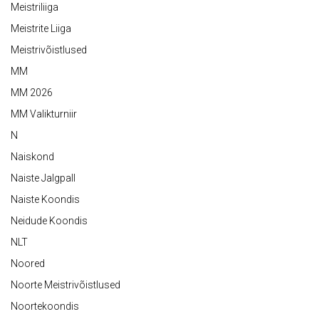
Meistriliiga
Meistrite Liiga
Meistrivõistlused
MM
MM 2026
MM Valikturniir
N
Naiskond
Naiste Jalgpall
Naiste Koondis
Neidude Koondis
NLT
Noored
Noorte Meistrivõistlused
Noortekoondis