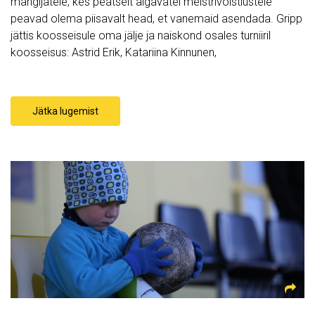
mängijatele, kes peatselt algavatel meistrivõistlustele
peavad olema piisavalt head, et vanemaid asendada. Gripp
jättis koosseisule oma jälje ja naiskond osales turniiril
koosseisus: Astrid Erik, Katariina Kinnunen,
Jätka lugemist