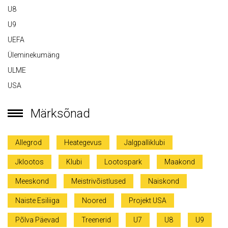
U8
U9
UEFA
Üleminekumäng
ULME
USA
Märksõnad
Allegrod
Heategevus
Jalgpalliklubi
Jklootos
Klubi
Lootospark
Maakond
Meeskond
Meistrivõistlused
Naiskond
Naiste Esiliiga
Noored
Projekt USA
Põlva Päevad
Treenerid
U7
U8
U9