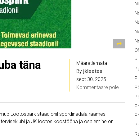
N
N
No
N
No
O
P
juba täna
Määratlemata
Pa
By
jklootos
P
sept 30, 2025
Kommentaare pole
P
P
Pr
toimub Lootospark staadionil spordinädala raames
Pr
a terviseklubi ja JK lootos koostööna ja osalemine on
Pr
Ra