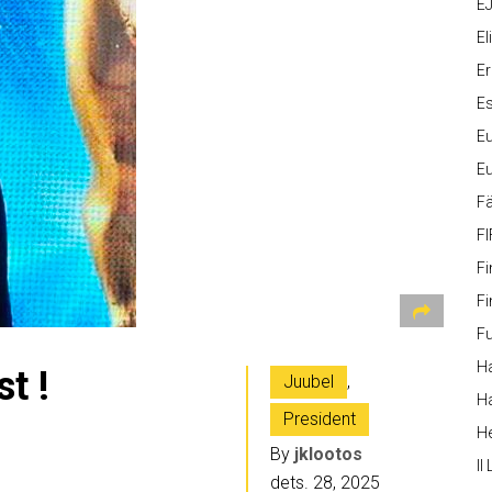
EJ
Eli
Er
Es
Eu
Eu
Fä
FI
Fi
Fi
Fu
Ha
t !
Juubel
,
Ha
President
H
By
jklootos
II
dets. 28, 2025