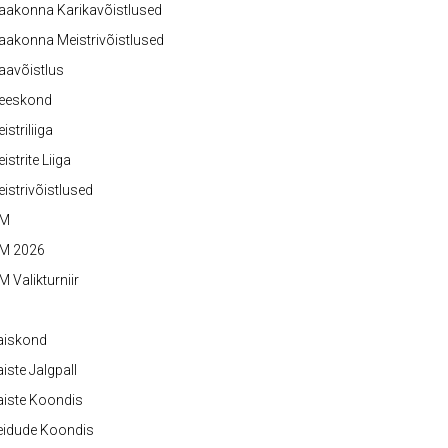
aakonna Karikavõistlused
akonna Meistrivõistlused
aavõistlus
eeskond
istriliiga
istrite Liiga
istrivõistlused
M
M 2026
 Valikturniir
aiskond
iste Jalgpall
iste Koondis
eidude Koondis