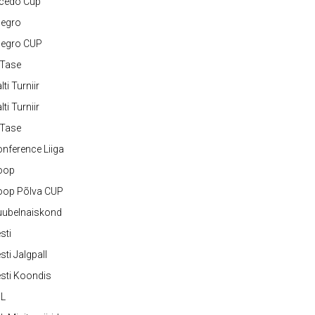
lcedo Cup
legro
legro CUP
-Tase
lti Turniir
lti Turniir
-Tase
nference Liiga
oop
oop Põlva CUP
uubelnaiskond
sti
sti Jalgpall
sti Koondis
JL