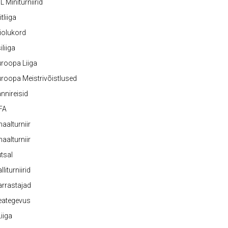
L Miniturniirid
itliiga
iolukord
iliiga
roopa Liiga
roopa Meistrivõistlused
nnireisid
FA
naalturniir
naalturniir
tsal
lliturniirid
rrastajad
eategevus
 Liiga