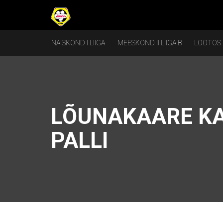
NAISKOND I LIIGA
MEESKOND II LIIGA B
LOOTOS
LÕUNAKAARE KA
PALLI