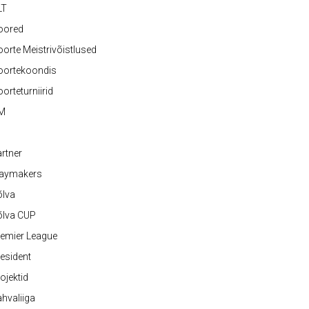
LT
oored
orte Meistrivõistlused
oortekoondis
orteturniirid
M
rtner
laymakers
õlva
õlva CUP
emier League
esident
ojektid
hvaliiga