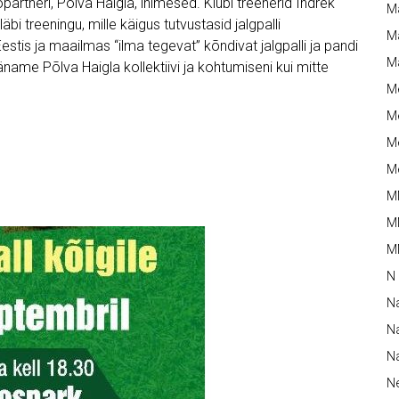
artneri, Põlva Haigla, inimesed. Klubi treenerid Indrek
M
läbi treeningu, mille käigus tutvustasid jalgpalli
Ma
estis ja maailmas “ilma tegevat” kõndivat jalgpalli ja pandi
M
ame Põlva Haigla kollektiivi ja kohtumiseni kui mitte
M
Me
Me
Me
M
M
MM
N
N
Na
Na
N