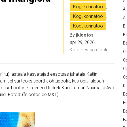
A
Kogukonnatöö
,
Al
Kogukonnatöö
,
Al
Kogukonnatöö
B
By
jklootos
Ba
apr 29, 2026
Ba
Kommentaare pole
C
Co
C
inu) lasteaia kasvatajad eesotsas juhataja Kätlin
C
isel sai teoks sportlik õhtupoolik, kus õpiti jalgpalli
D
ogemusi. Lootose treenerid Indrek Käo, Temari Nuuma ja Avo
 tund. Fotod: (fclootos.ee M&T)
Ee
Ee
Ee
E