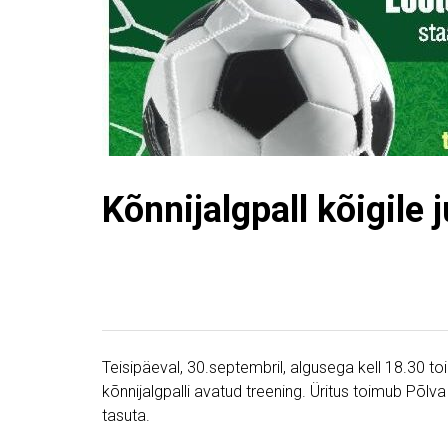
Kõnnijalgpall kõigile 
Teisipäeval, 30.septembril, algusega kell 18.30 
kõnnijalgpalli avatud treening. Üritus toimub Põlv
tasuta.