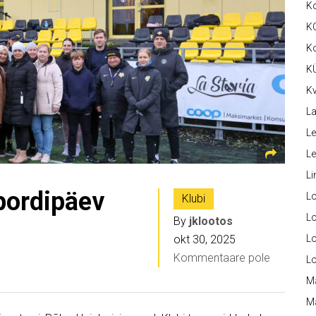
K
K
K
K
Kv
La
Le
L
Li
pordipäev
L
Klubi
Lo
By
jklootos
okt 30, 2025
L
Kommentaare pole
L
M
M