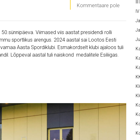
III
Kommentaare pole
IV
Ja
Ja
 50.sünnipäeva. Viimased viis aastat presidendi rolli
ammu sportlikus arengus. 2024 aastal sai Lootos Eesti
Ju
vamaa Aasta Spordiklubi. Esmakordselt klubi ajaloos tuli
Ka
andil. Lõppeval aastal tuli naiskond medalitele Esiliigas.
Ka
K
K
Kl
Kl
K
Ko
Ko
Ko