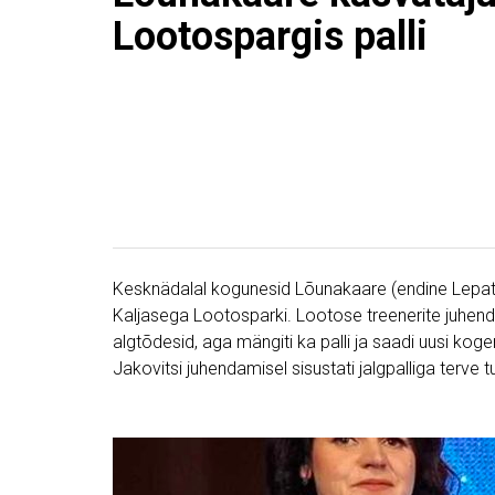
Lootospargis palli
Kesknädalal kogunesid Lõunakaare (endine Lepatri
Kaljasega Lootosparki. Lootose treenerite juhendam
algtõdesid, aga mängiti ka palli ja saadi uusi k
Jakovitsi juhendamisel sisustati jalgpalliga terve