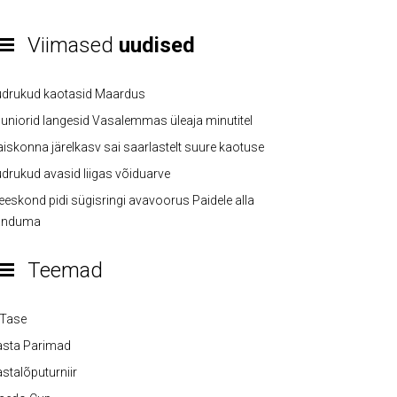
Viimased
uudised
üdrukud kaotasid Maardus
uniorid langesid Vasalemmas üleaja minutitel
iskonna järelkasv sai saarlastelt suure kaotuse
drukud avasid liigas võiduarve
eskond pidi sügisringi avavoorus Paidele alla
anduma
Teemad
-Tase
asta Parimad
stalõputurniir