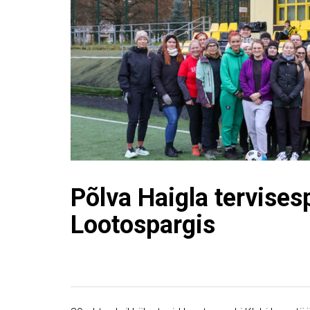
Põlva Haigla tervises
Lootospargis