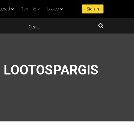
oored
Turniirid
Lootos
Sign In
 LOOTOSPARGIS