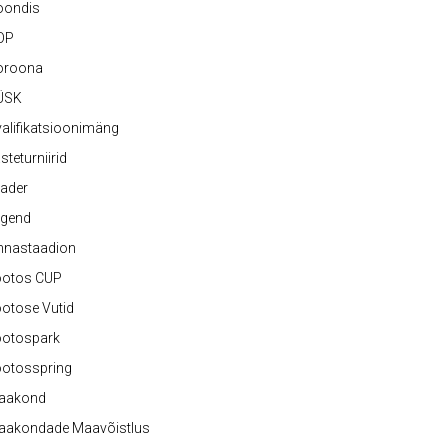
oondis
OP
oroona
ÜSK
alifikatsioonimäng
steturniirid
ader
egend
nnastaadion
ootos CUP
otose Vutid
ootospark
ootosspring
aakond
aakondade Maavõistlus