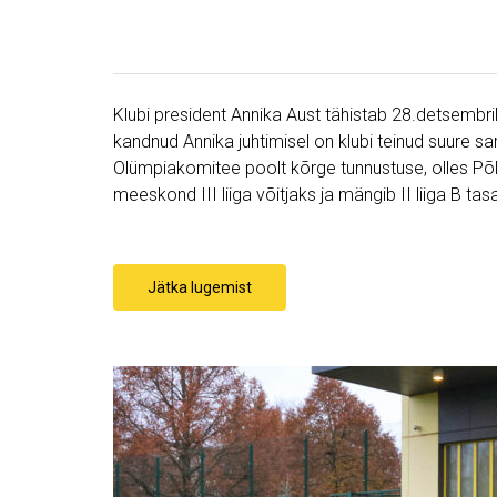
Klubi president Annika Aust tähistab 28.detsembril
kandnud Annika juhtimisel on klubi teinud suure s
Olümpiakomitee poolt kõrge tunnustuse, olles Põl
meeskond III liiga võitjaks ja mängib II liiga B tas
Jätka lugemist