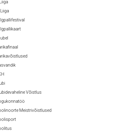
 Liiga
 Liiga
lgpallifestival
lgpallikaart
ubel
rikafinaal
rikavõistlused
asvandik
KH
ubi
ubidevaheline Võistlus
ogukonnatöö
olinoorte Meistrivõistlused
olisport
olitus