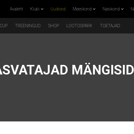
Avaleht
Klubi
Uudised
Meeskond
Naiskond
N
 CUP
TREENINGUD
SHOP
LOOTOSPARK
TOETAJAD
SVATAJAD MÄNGISID