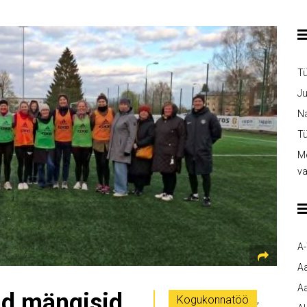
T
Ju
Na
Tü
Me
v
A
A
Aa
ad mängisid
Kogukonnatöö
,