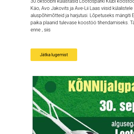
30.oktoobril külastasid Lootosparki Klubi koostööp
Käo, Avo Jakovits ja Ave-Lii Laas viisid külalistele 
aluspõhimõtteid ja harjutusi. Lõpetuseks mängiti E
paika plaanid tulevase koostöö tihendamiseks. Tän
enne , siis
Jätka lugemist