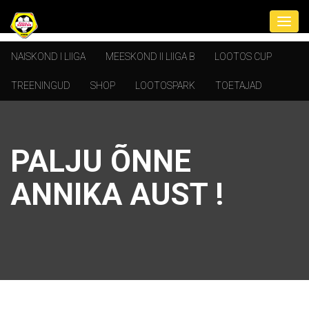
NAISKOND I LIIGA
MEESKOND II LIIGA B
LOOTOS CUP
TREENINGUD
SHOP
LOOTOSPARK
TOETAJAD
PALJU ÕNNE
ANNIKA AUST !