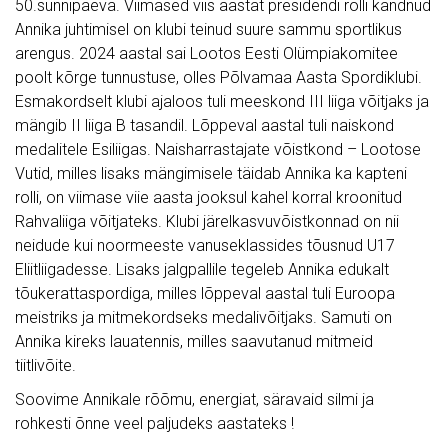
50.sünnipäeva. Viimased viis aastat presidendi rolli kandnud
Annika juhtimisel on klubi teinud suure sammu sportlikus
arengus. 2024 aastal sai Lootos Eesti Olümpiakomitee
poolt kõrge tunnustuse, olles Põlvamaa Aasta Spordiklubi.
Esmakordselt klubi ajaloos tuli meeskond III liiga võitjaks ja
mängib II liiga B tasandil. Lõppeval aastal tuli naiskond
medalitele Esiliigas. Naisharrastajate võistkond – Lootose
Vutid, milles lisaks mängimisele täidab Annika ka kapteni
rolli, on viimase viie aasta jooksul kahel korral kroonitud
Rahvaliiga võitjateks. Klubi järelkasvuvõistkonnad on nii
neidude kui noormeeste vanuseklassides tõusnud U17
Eliitliigadesse. Lisaks jalgpallile tegeleb Annika edukalt
tõukerattaspordiga, milles lõppeval aastal tuli Euroopa
meistriks ja mitmekordseks medalivõitjaks. Samuti on
Annika kireks lauatennis, milles saavutanud mitmeid
tiitlivõite.
Soovime Annikale rõõmu, energiat, säravaid silmi ja
rohkesti õnne veel paljudeks aastateks !