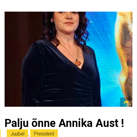
Palju õnne Annika Aust !
Juubel
,
President