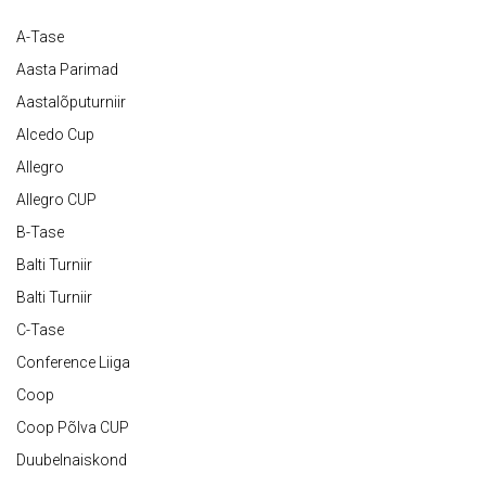
A-Tase
Aasta Parimad
Aastalõputurniir
Alcedo Cup
Allegro
Allegro CUP
B-Tase
Balti Turniir
Balti Turniir
C-Tase
Conference Liiga
Coop
Coop Põlva CUP
Duubelnaiskond