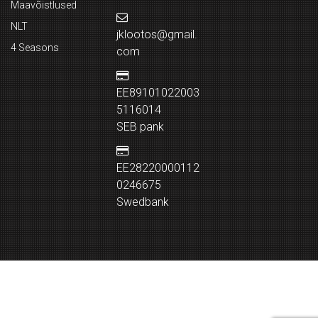
Maavõistlused
NLT
jklootos@gmail.
4 Seasons
com
EE89101022003
5116014
SEB pank
EE28220000112
0246675
Swedbank