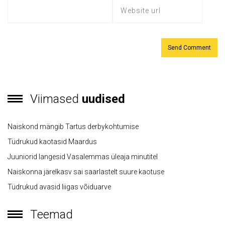
Viimased
uudised
Naiskond mängib Tartus derbykohtumise
Tüdrukud kaotasid Maardus
Juuniorid langesid Vasalemmas üleaja minutitel
Naiskonna järelkasv sai saarlastelt suure kaotuse
Tüdrukud avasid liigas võiduarve
Teemad