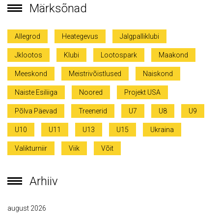
Märksõnad
Allegrod
Heategevus
Jalgpalliklubi
Jklootos
Klubi
Lootospark
Maakond
Meeskond
Meistrivõistlused
Naiskond
Naiste Esiliiga
Noored
Projekt USA
Põlva Päevad
Treenerid
U7
U8
U9
U10
U11
U13
U15
Ukraina
Valikturniir
Viik
Võit
Arhiiv
august 2026