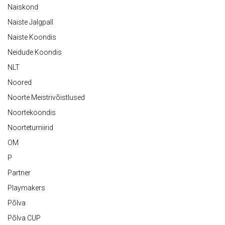
Naiskond
Naiste Jalgpall
Naiste Koondis
Neidude Koondis
NLT
Noored
Noorte Meistrivõistlused
Noortekoondis
Noorteturniirid
OM
P
Partner
Playmakers
Põlva
Põlva CUP