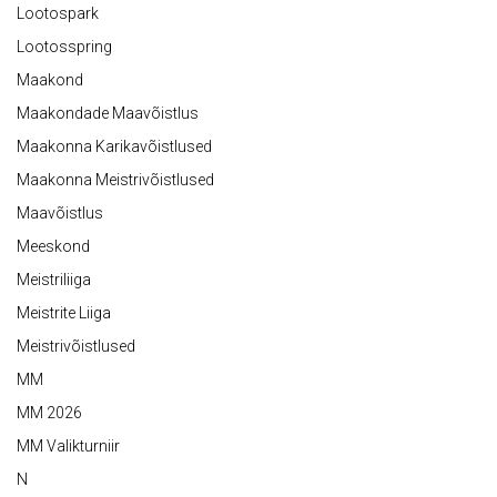
Lootospark
Lootosspring
Maakond
Maakondade Maavõistlus
Maakonna Karikavõistlused
Maakonna Meistrivõistlused
Maavõistlus
Meeskond
Meistriliiga
Meistrite Liiga
Meistrivõistlused
MM
MM 2026
MM Valikturniir
N