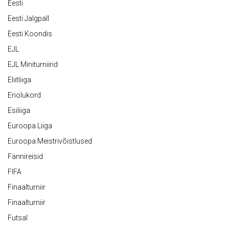
Eesti
Eesti Jalgpall
Eesti Koondis
EJL
EJL Miniturniirid
Eliitliiga
Eriolukord
Esiliiga
Euroopa Liiga
Euroopa Meistrivõistlused
Fännireisid
FIFA
Finaalturniir
Finaalturniir
Futsal