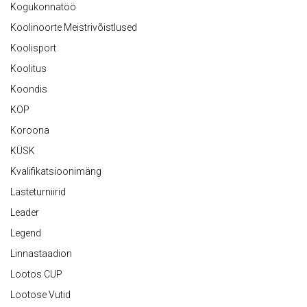
Kogukonnatöö
Koolinoorte Meistrivõistlused
Koolisport
Koolitus
Koondis
KOP
Koroona
KÜSK
Kvalifikatsioonimäng
Lasteturniirid
Leader
Legend
Linnastaadion
Lootos CUP
Lootose Vutid