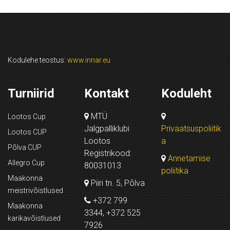
Kodulehe teostus:
www.innar.eu
Turniirid
Kontakt
Koduleht
MTÜ
Lootos Cup
Jalgpalliklubi
Privaatsuspoliitik
Lootos CUP
Lootos
a
Põlva CUP
Registrikood:
Annetamise
Allegro Cup
80031013
poliitika
Maakonna
Piiri tn. 5, Põlva
meistrivõistlused
+372 799
Maakonna
3344, +372 525
karikavõistlused
7926