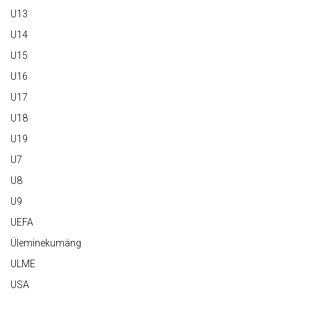
U13
U14
U15
U16
U17
U18
U19
U7
U8
U9
UEFA
Üleminekumäng
ULME
USA