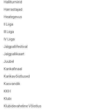
Halliturniirid
Harrastajad
Heategevus
II Liiga
III Liiga
IV Liiga
Jalgpallifestival
Jalgpallikaart
Juubel
Karikafinaal
Karikavõistlused
Kasvandik
KKH
Klubi
Klubidevaheline Võistlus