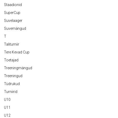
Staadionid
SuperCup
Suvelaager
Suvemängud
T
Taliturniir
Tere Kevad Cup
Toetajad
Treeningmängud
Treeningud
Tüdrukud
Turniirid
U10
U11
U12