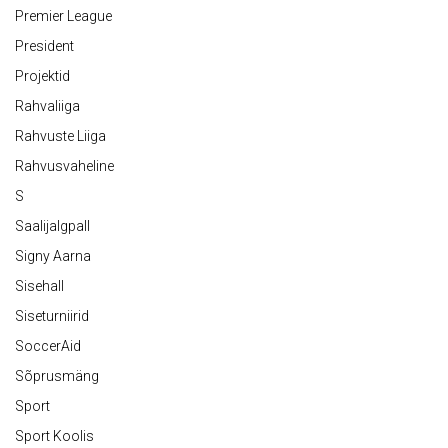
Premier League
President
Projektid
Rahvaliiga
Rahvuste Liiga
Rahvusvaheline
S
Saalijalgpall
Signy Aarna
Sisehall
Siseturniirid
SoccerAid
Sõprusmäng
Sport
Sport Koolis