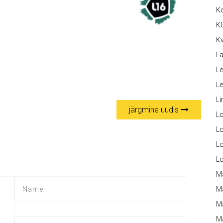
K
K
Kv
La
Le
L
Li
järgmine uudis
L
Lo
L
L
M
M
M
Ma