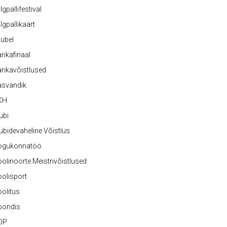
lgpallifestival
lgpallikaart
ubel
rikafinaal
rikavõistlused
asvandik
KH
ubi
ubidevaheline Võistlus
ogukonnatöö
olinoorte Meistrivõistlused
olisport
olitus
oondis
OP