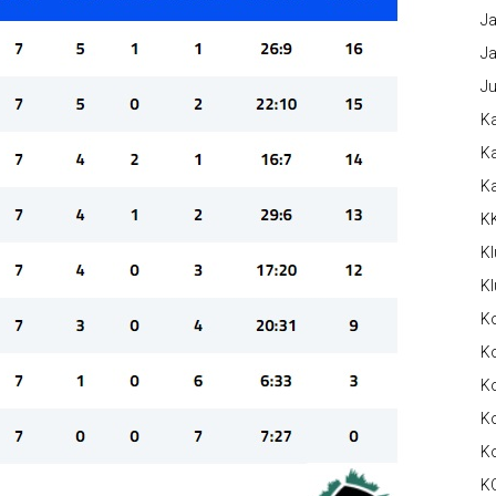
Ja
Ja
Ju
Ka
Ka
K
K
Kl
Kl
K
Ko
Ko
Ko
K
K