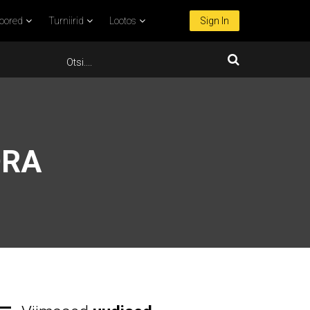
oored
Turniirid
Lootos
Sign In
ORA