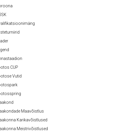
oroona
ÜSK
alifikatsioonimäng
steturniirid
ader
egend
nnastaadion
ootos CUP
otose Vutid
ootospark
ootosspring
aakond
aakondade Maavõistlus
aakonna Karikavõistlused
akonna Meistrivõistlused