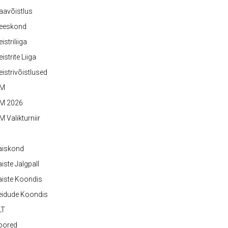
aavõistlus
eeskond
istriliiga
istrite Liiga
istrivõistlused
M
M 2026
 Valikturniir
aiskond
iste Jalgpall
iste Koondis
eidude Koondis
LT
oored