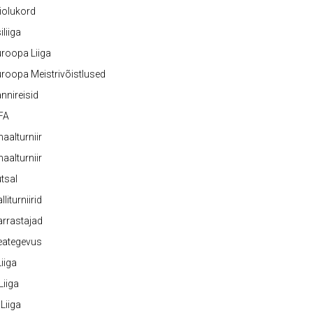
iolukord
iliiga
roopa Liiga
roopa Meistrivõistlused
nnireisid
FA
naalturniir
naalturniir
tsal
lliturniirid
rrastajad
eategevus
 Liiga
 Liiga
 Liiga