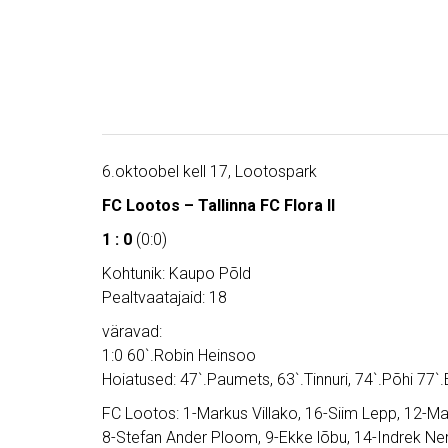
6.oktoobel kell 17, Lootospark
FC Lootos – Tallinna FC Flora II
1 : 0
(0:0)
Kohtunik: Kaupo Põld
Pealtvaatajaid: 18
väravad:
1:0 60`.Robin Heinsoo
Hoiatused: 47`.Paumets, 63`.Tinnuri, 74`.Põhi 77`.
FC Lootos: 1-Markus Villako, 16-Siim Lepp, 12-M
8-Stefan Ander Ploom, 9-Ekke lõbu, 14-Indrek Ne