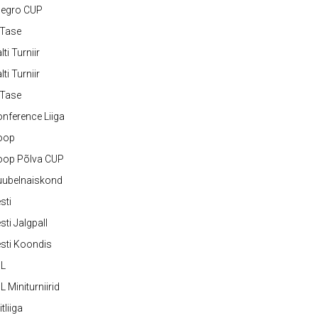
legro CUP
-Tase
lti Turniir
lti Turniir
-Tase
nference Liiga
oop
oop Põlva CUP
uubelnaiskond
sti
sti Jalgpall
sti Koondis
JL
L Miniturniirid
itliiga