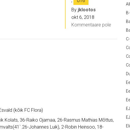
,
U16
Al
By
jklootos
B
okt 6, 2018
Ba
Kommentaare pole
Ba
C
Co
C
C
D
Ee
Ee
Ee
E
Esvald (kõik FC Flora)
EJ
aik Kolats, 36-Raiko Ojamaa, 26-Rasmus Mathias Mõttus,
Eli
mvalts(41`.26-Johannes Luik), 2-Robin Heinsoo, 18-