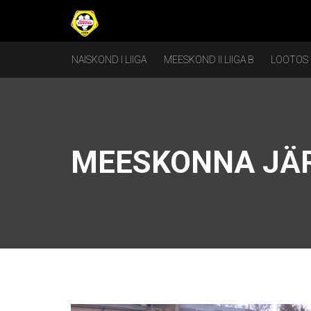
NAISKOND I LIIGA
MEESKOND II LIIGA B
LOOTOS
MEESKONNA JÄR