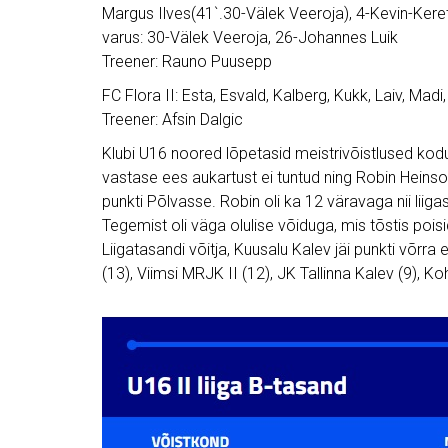
Margus Ilves(41`.30-Välek Veeroja), 4-Kevin-Kere
varus: 30-Välek Veeroja, 26-Johannes Luik
Treener: Rauno Puusepp
FC Flora II: Esta, Esvald, Kalberg, Kukk, Laiv, Mad
Treener: Afsin Dalgic
Klubi U16 noored lõpetasid meistrivõistlused kodu
vastase ees aukartust ei tuntud ning Robin Heins
punkti Põlvasse. Robin oli ka 12 väravaga nii lii
Tegemist oli väga olulise võiduga, mis tõstis pois
Liigatasandi võitja, Kuusalu Kalev jäi punkti võrra 
(13), Viimsi MRJK II (12), JK Tallinna Kalev (9), Koh