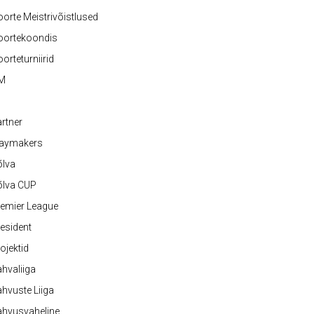
orte Meistrivõistlused
oortekoondis
orteturniirid
M
rtner
laymakers
õlva
õlva CUP
emier League
esident
ojektid
hvaliiga
hvuste Liiga
ahvusvaheline