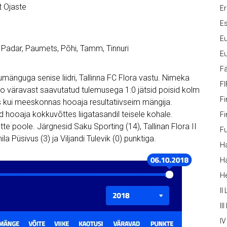
t Ojaste
Er
Es
Eu
i, Padar, Paumets, Põhi, Tamm, Tinnuri
Eu
Fä
mänguga senise liidri, Tallinna FC Flora vastu. Nimeka
FI
oo väravast saavutatud tulemusega 1:0 jätsid poisid kolm
Fi
gas kui meeskonnas hooaja resultatiivseim mängija.
id hooaja kokkuvõttes liigatasandil teisele kohale.
Fi
ette poole. Järgnesid Saku Sporting (14), Tallinan Flora II
Fu
ila Püsivus (3) ja Viljandi Tulevik (0) punktiga.
Ha
Ha
H
II
III
IV