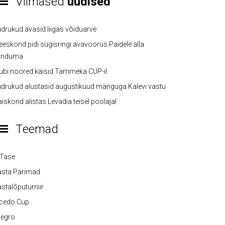
Viimased
uudised
drukud avasid liigas võiduarve
eskond pidi sügisringi avavoorus Paidele alla
anduma
ubi noored käisid Tammeka CUP-il
drukud alustasid augustikuud mänguga Kalevi vastu
iskond alistas Levadia teisel poolajal
Teemad
-Tase
asta Parimad
stalõputurniir
lcedo Cup
legro