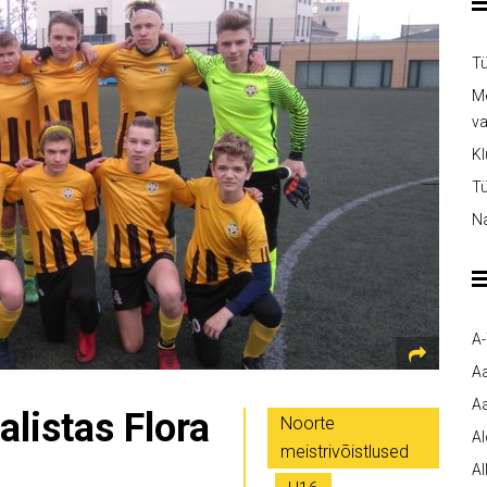
Tü
Me
v
Kl
Tü
Na
A
A
Aa
listas Flora
Noorte
A
meistrivõistlused
Al