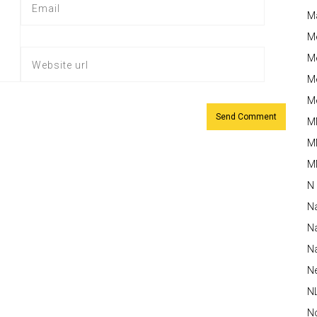
M
M
Me
Me
Me
M
M
MM
N
N
Na
Na
N
N
N