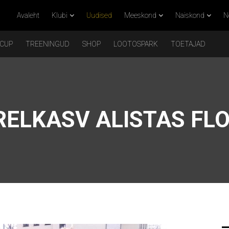
Avaleht
Klubi
Uudised
Meeskond
Naiskond
N
 CUP
TREENINGUD
SHOP
LOOTOSPARK
TOETAJAD
ELKASV ALISTAS FL