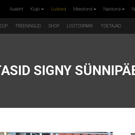
Avaleht
Klubi
Uudised
Meeskond
Naiskond
N
 CUP
TREENINGUD
SHOP
LOOTOSPARK
TOETAJAD
ASID SIGNY SÜNNIPÄ