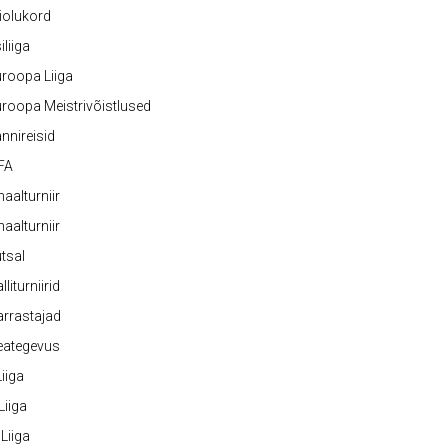
iolukord
iliiga
roopa Liiga
roopa Meistrivõistlused
nnireisid
FA
naalturniir
naalturniir
tsal
lliturniirid
rrastajad
eategevus
 Liiga
 Liiga
 Liiga