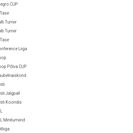
legro CUP
-Tase
lti Turniir
lti Turniir
-Tase
nference Liiga
oop
oop Põlva CUP
uubelnaiskond
sti
sti Jalgpall
sti Koondis
JL
L Miniturniirid
itliiga