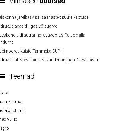
Viimased
uudised
iskonna järelkasv sai saarlastelt suure kaotuse
drukud avasid liigas võiduarve
eskond pidi sügisringi avavoorus Paidele alla
anduma
ubi noored käisid Tammeka CUP-il
drukud alustasid augustikuud mänguga Kalevi vastu
Teemad
-Tase
asta Parimad
stalõputurniir
lcedo Cup
legro