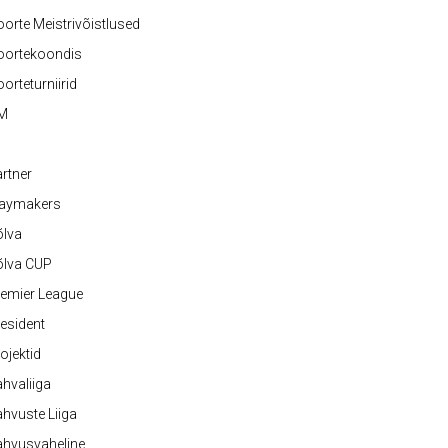
orte Meistrivõistlused
oortekoondis
orteturniirid
M
rtner
laymakers
õlva
õlva CUP
emier League
esident
ojektid
hvaliiga
hvuste Liiga
ahvusvaheline