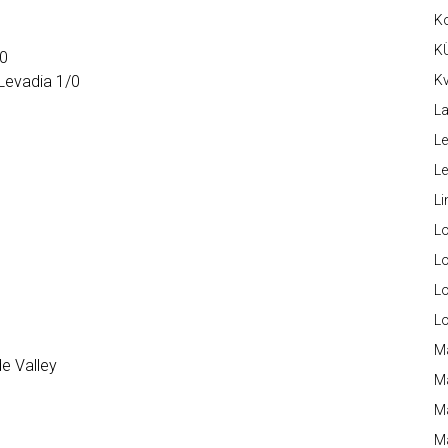
K
K
/0
 Levadia 1/0
Kv
La
Le
L
Li
L
Lo
L
L
M
e Valley
M
M
Ma