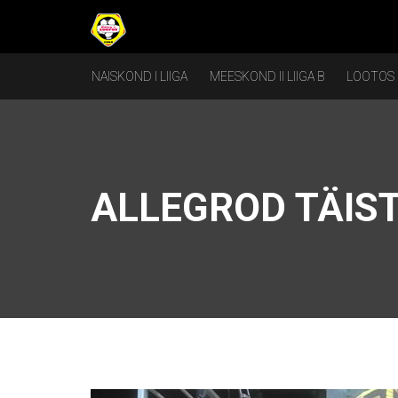
NAISKOND I LIIGA
MEESKOND II LIIGA B
LOOTOS
ALLEGROD TÄIST