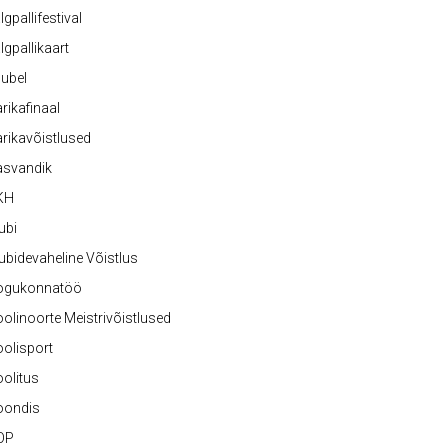
lgpallifestival
lgpallikaart
ubel
rikafinaal
rikavõistlused
asvandik
KH
ubi
ubidevaheline Võistlus
ogukonnatöö
olinoorte Meistrivõistlused
olisport
olitus
oondis
OP