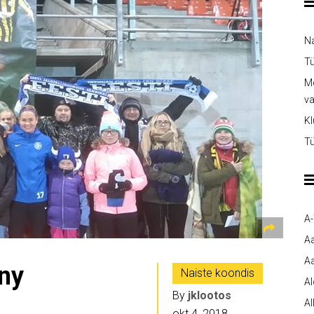
Na
Tü
Me
v
Kl
Tü
A
A
Aa
gny
Naiste koondis
A
By
jklootos
Al
okt 4, 2018