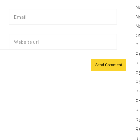
No
N
No
O
P
Pa
P
P
P
Pr
Pr
Pr
Ra
Ra
R