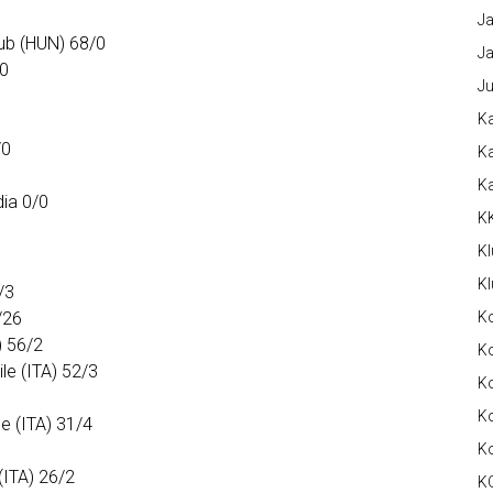
Ja
lub (HUN) 68/0
Ja
/0
Ju
Ka
/0
Ka
K
dia 0/0
K
Kl
Kl
/3
/26
K
) 56/2
Ko
le (ITA) 52/3
Ko
Ko
e (ITA) 31/4
K
(ITA) 26/2
K