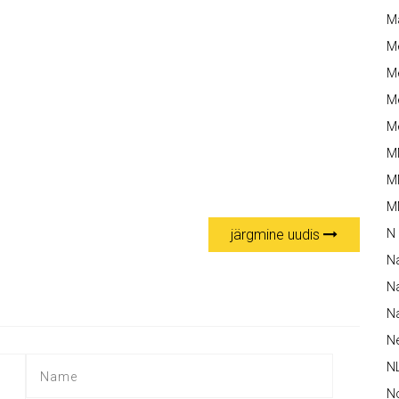
M
M
Me
Me
Me
M
M
MM
järgmine uudis
N
N
Na
Na
N
N
N