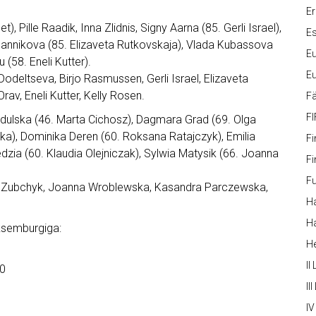
Er
t), Pille Raadik, Inna Zlidnis, Signy Aarna (85. Gerli Israel),
Es
a Bannikova (85. Elizaveta Rutkovskaja), Vlada Kubassova
Eu
(58. Eneli Kutter).
Eu
odeltseva, Birjo Rasmussen, Gerli Israel, Elizaveta
av, Eneli Kutter, Kelly Rosen.
Fä
FI
dulska (46. Marta Cichosz), Dagmara Grad (69. Olga
ka), Dominika Deren (60. Roksana Ratajczyk), Emilia
Fi
zia (60. Klaudia Olejniczak), Sylwia Matysik (66. Joanna
Fi
Fu
lga Zubchyk, Joanna Wroblewska, Kasandra Parczewska,
Ha
Ha
ksemburgiga:
H
II
/0
III
IV