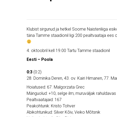
Klubist sirgunud ja hetkel Soome Naistenliiga esi
täna Tamme staadionil ligi 200 pealtvaataja ees
4. oktoobril kell 19.00 Tartu Tamme staadionil
Eesti – Poola
0:3
(0:2)
28. Dominika Deren, 43. ov. Kairi Himanen, 77. Ma
Hoiatused: 67. Malgorzata Grec
Mänguolud: +10, selge ilm; muruväljak rahuldavas
Pealtvaatajaid: 167
Peakohtunik: Kristo Tohver
Abikohtunikud: Silver Kõiv, Veiko Mõtsnik