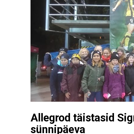
Allegrod täistasid Si
sünnipäeva