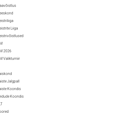
aavõistlus
eeskond
istriliiga
istrite Liiga
istrivõistlused
M
M 2026
 Valikturniir
aiskond
iste Jalgpall
iste Koondis
eidude Koondis
LT
oored