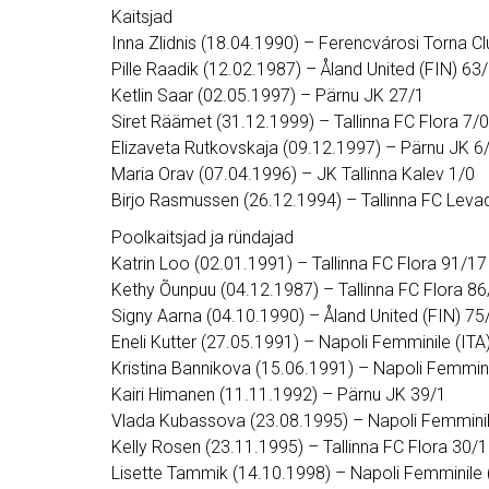
Kaitsjad
Inna Zlidnis (18.04.1990) – Ferencvárosi Torna C
Pille Raadik (12.02.1987) – Åland United (FIN) 63
Ketlin Saar (02.05.1997) – Pärnu JK 27/1
Siret Räämet (31.12.1999) – Tallinna FC Flora 7/0
Elizaveta Rutkovskaja (09.12.1997) – Pärnu JK 6
Maria Orav (07.04.1996) – JK Tallinna Kalev 1/0
Birjo Rasmussen (26.12.1994) – Tallinna FC Leva
Poolkaitsjad ja ründajad
Katrin Loo (02.01.1991) – Tallinna FC Flora 91/17
Kethy Õunpuu (04.12.1987) – Tallinna FC Flora 86
Signy Aarna (04.10.1990) – Åland United (FIN) 75
Eneli Kutter (27.05.1991) – Napoli Femminile (ITA
Kristina Bannikova (15.06.1991) – Napoli Femmini
Kairi Himanen (11.11.1992) – Pärnu JK 39/1
Vlada Kubassova (23.08.1995) – Napoli Femminil
Kelly Rosen (23.11.1995) – Tallinna FC Flora 30/1
Lisette Tammik (14.10.1998) – Napoli Femminile 