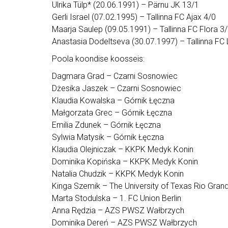
Ulrika Tülp* (20.06.1991) – Pärnu JK 13/1
Gerli Israel (07.02.1995) – Tallinna FC Ajax 4/0
Maarja Saulep (09.05.1991) – Tallinna FC Flora 3
Anastasia Dodeltseva (30.07.1997) – Tallinna FC
Poola koondise koosseis:
Dagmara Grad – Czarni Sosnowiec
Dżesika Jaszek – Czarni Sosnowiec
Klaudia Kowalska – Górnik Łęczna
Małgorzata Grec – Górnik Łęczna
Emilia Zdunek – Górnik Łęczna
Sylwia Matysik – Górnik Łęczna
Klaudia Olejniczak – KKPK Medyk Konin
Dominika Kopińska – KKPK Medyk Konin
Natalia Chudzik – KKPK Medyk Konin
Kinga Szemik – The University of Texas Rio Grand
Marta Stodulska – 1. FC Union Berlin
Anna Rędzia – AZS PWSZ Wałbrzych
Dominika Dereń – AZS PWSZ Wałbrzych