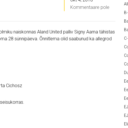
Al
Kommentaare pole
B
Ba
Ba
kolmiku naiskonnas Aland United palliv Signy Aarna tähistas
 oma 28 sünnipäeva. Õnnitlema olid saabunud ka allegrod
C
Co
C
C
D
Ee
rta Cichosz
Ee
Ee
 seisukorras.
E
EJ
Eli