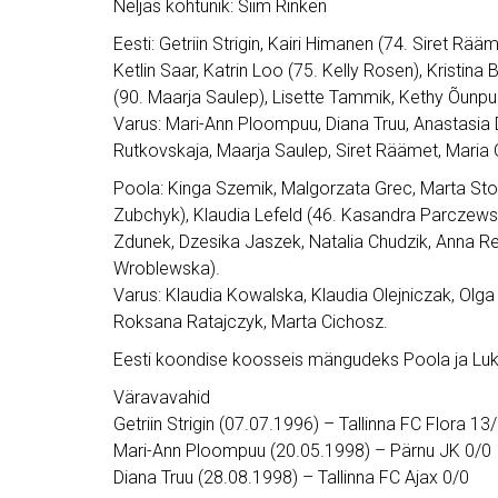
Neljas kohtunik: Siim Rinken
Eesti: Getriin Strigin, Kairi Himanen (74. Siret Rääme
Ketlin Saar, Katrin Loo (75. Kelly Rosen), Kristin
(90. Maarja Saulep), Lisette Tammik, Kethy Õunpuu 
Varus: Mari-Ann Ploompuu, Diana Truu, Anastasia D
Rutkovskaja, Maarja Saulep, Siret Räämet, Maria Or
Poola: Kinga Szemik, Malgorzata Grec, Marta Sto
Zubchyk), Klaudia Lefeld (46. Kasandra Parczews
Zdunek, Dzesika Jaszek, Natalia Chudzik, Anna Red
Wroblewska).
Varus: Klaudia Kowalska, Klaudia Olejniczak, O
Roksana Ratajczyk, Marta Cichosz.
Eesti koondise koosseis mängudeks Poola ja Lu
Väravavahid
Getriin Strigin (07.07.1996) – Tallinna FC Flora 13
Mari-Ann Ploompuu (20.05.1998) – Pärnu JK 0/0
Diana Truu (28.08.1998) – Tallinna FC Ajax 0/0