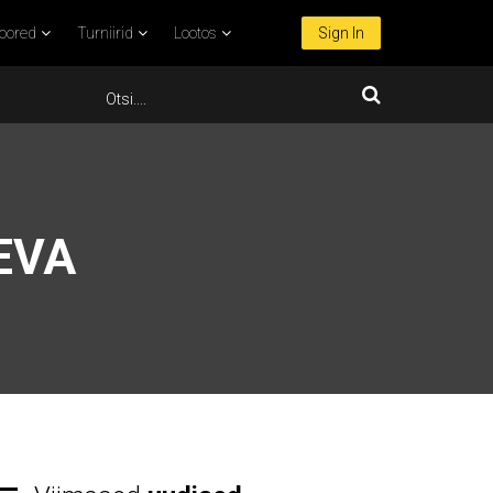
oored
Turniirid
Lootos
Sign In
EVA