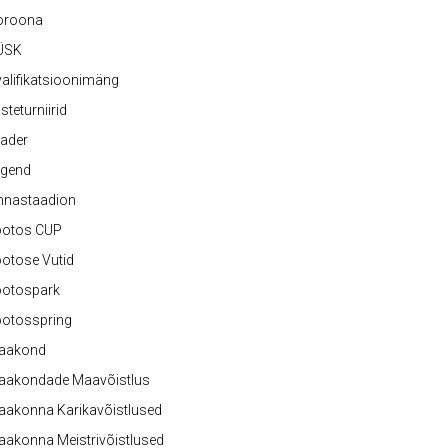
oroona
ÜSK
alifikatsioonimäng
steturniirid
ader
egend
nnastaadion
ootos CUP
otose Vutid
ootospark
ootosspring
aakond
aakondade Maavõistlus
aakonna Karikavõistlused
akonna Meistrivõistlused