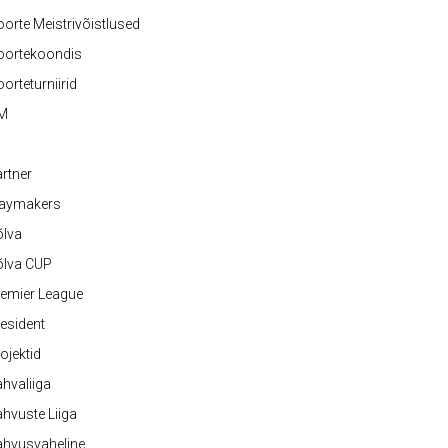
orte Meistrivõistlused
oortekoondis
orteturniirid
M
rtner
laymakers
õlva
õlva CUP
emier League
esident
ojektid
hvaliiga
hvuste Liiga
ahvusvaheline