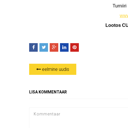
Turniir
www
Lootos CU
eelmine uudis
LISA KOMMENTAAR