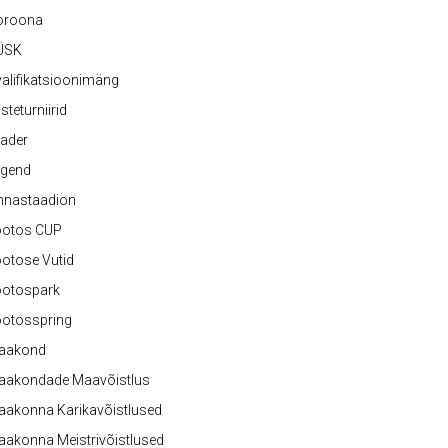
oroona
ÜSK
alifikatsioonimäng
steturniirid
ader
egend
nnastaadion
ootos CUP
otose Vutid
ootospark
ootosspring
aakond
aakondade Maavõistlus
aakonna Karikavõistlused
akonna Meistrivõistlused