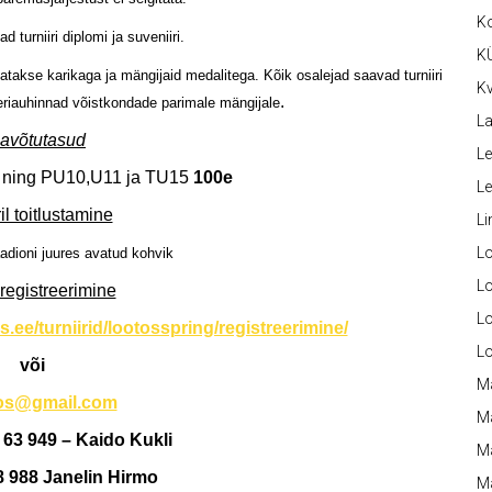
K
 turniiri diplomi ja suveniiri.
K
akse karikaga ja mängijaid medalitega. Kõik osalejad saavad turniiri
Kv
.
riauhinnad võistkondade parimale mängijale
La
avõtutasud
Le
e
ning PU10,U11 ja TU15
100e
L
ril toitlustamine
Li
L
aadioni juures avatud kohvik
Lo
 registreerimine
L
os.ee/turniirid/lootosspring/registreerimine/
L
või
M
tos@gmail.com
M
 63 949 – Kaido Kukli
M
8 988 Janelin Hirmo
Ma