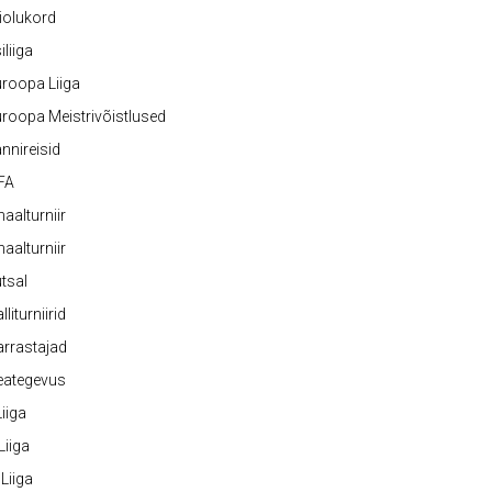
iolukord
iliiga
roopa Liiga
roopa Meistrivõistlused
nnireisid
FA
naalturniir
naalturniir
tsal
lliturniirid
rrastajad
eategevus
 Liiga
 Liiga
 Liiga