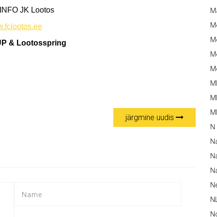
i INFO JK Lootos
M
M
.fclootos.ee
Me
P & Lootosspring
Me
Me
M
M
MM
järgmine uudis
N
N
Na
Na
N
N
N