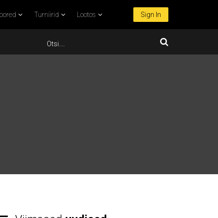
oored
Turniirid
Lootos
Sign In