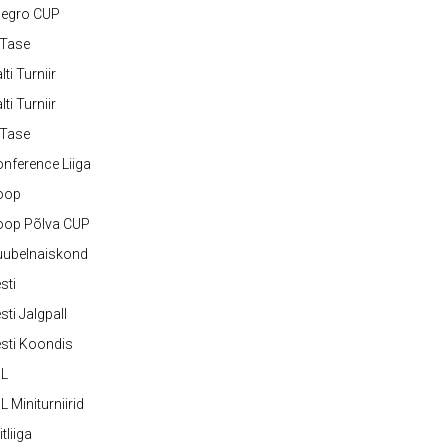
legro CUP
-Tase
lti Turniir
lti Turniir
-Tase
nference Liiga
oop
oop Põlva CUP
uubelnaiskond
sti
sti Jalgpall
sti Koondis
JL
L Miniturniirid
itliiga