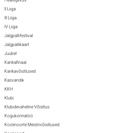
Heategevus
II Liiga
III Liiga
IV Liiga
Jalgpallifestival
Jalgpallikaart
Juubel
Karikafinaal
Karikavõistlused
Kasvandik
KKH
Klubi
Klubidevaheline Võistlus
Kogukonnatöö
Koolinoorte Meistrivõistlused