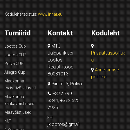
Kodulehe teostus:
www.innar.eu
Turniirid
Kontakt
Koduleht
MTÜ
Lootos Cup
Jalgpalliklubi
Privaatsuspoliitik
Lootos CUP
Lootos
a
Põlva CUP
Registrikood:
Annetamise
Allegro Cup
80031013
poliitika
Maakonna
Piiri tn. 5, Põlva
meistrivõistlused
+372 799
Maakonna
3344, +372 525
karikavõistlused
7926
Maavõistlused
NLT
jklootos@gmail.
4 Seasons