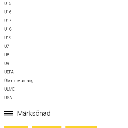
U15
U16
U17
U18
U19
U7
U8
U9
UEFA
Üleminekumäng
ULME
USA
Märksõnad