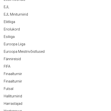
EJL
EJL Miniturniirid
Eliitliiga
Eriolukord
Esiliiga
Euroopa Liiga
Euroopa Meistrivõistlused
Fännireisid
FIFA
Finaalturniir
Finaalturniir
Futsal
Halliturniirid
Harrastajad