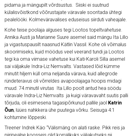
pidama ja mängupilt võrdsustus. Siiski ei suutnud
külalisvõistkond võõrustajate väravale sooritada ühtegi
pealelööki. Kolmeväravalises eduseisus siirduti vaheajale.
Kohe teise poolaja alguses tegi Lootos topeltvahetuse.
Annika Austi ja Marianne Suure asemel said mängu Ita Lillo
ja vigastuspausilt naasnud Kätlin Vassil. Kohe oli võimalus
skoorimiseks, kuid möödus veel veerand tundi ja Lootos
tegi ka oma viimase vahetuse kui Kati-Karoli Silla asemel
sai väljakule Indra-Liz Nemvalts. Vastased lõid kümme
minutit hiljem küll oma neljanda värava, kuid allegrode
ründeteravus oli võrreldes avapoolajaga hoopis midagi
muud. 74.minutil virutas Ita Lillo poolt antud hea söödu
väravale Indra-Liz Nemvalts ja kuigi väravavaht suutis palli
tõrjuda, oli esimesena tagasipõrkunud pallile jaol
Katrin
Õun
, lüües nahkkera ühe puutega võrku. Seisuga 4:1
kohtumine lõppeski.
Treener Indrek Käo “Välismäng on alati raske. Pikk reis ja
piiripealne koosseis olid korralikuks väljakutseks nii