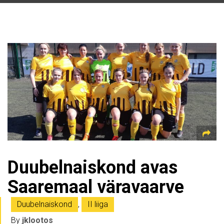
Duubelnaiskond avas
Saaremaal väravaarve
Duubelnaiskond
,
II liiga
By
jklootos