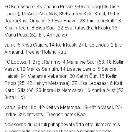
FC Kuressaare: 4-Johanna Priske, 9-Grete Jõgi (46.Liise
Lindau), 12-Anna-Mai Alas, 36-Karmen-Kelsi Kruut, 19-Liis
Jaaku(Kristi Orujärv), 39-Eva Haavel, 23-Triin Tedrekull, 13-
Kristin Teern, 8-Elisa Saar, 22-Eva Ratas (Kerli Kask), 15-
Maria Puust (62. Elis Armuand)
varus: 6-Kristi Orujärv, 14-Kerli Kask, 27-Liise Lindau, 2-Elis
Armuand. Treener Roland Kütt
FC Lootos: 1-Birgit Rammo, 4-Marianne Suur (53. 18-Kätlin
Vassil), 12-Marika Samulin, 14-Lisethe Lanno, 5-Sandra
Haidak, 94-Marianne Veberson, 30-Katrin Õun, 15-Ketlin
Pindis (25. 42-Keitlyn Metsmaa), 27-Liisa Lepasaar, 6-Kati-
Karoli Silla (66. 23-Indra-Liz Nemvalts), 16-Annika Aust (53.
8-Ita Lillo)
varus: 8-Ita Lillo, 42-Keitlyn Metsmaa, 18-Kätlin Vassil, 23-
Indra-Liz Nemvalts. Treener:Indrek Käo
Naiskonna duublil tuli pühapäeval võtta ette ülemere reis
Kuressaarde, et sealse naiskonnaga mängida naiste