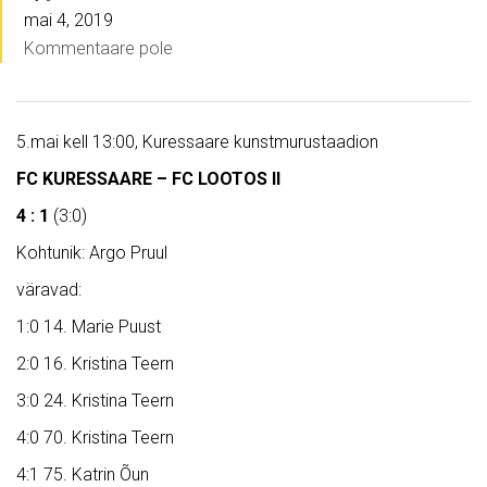
mai 4, 2019
Kommentaare pole
5.mai kell 13:00, Kuressaare kunstmurustaadion
FC KURESSAARE – FC LOOTOS II
4 : 1
(3:0)
Kohtunik: Argo Pruul
väravad:
1:0 14. Marie Puust
2:0 16. Kristina Teern
3:0 24. Kristina Teern
4:0 70. Kristina Teern
4:1 75. Katrin Õun