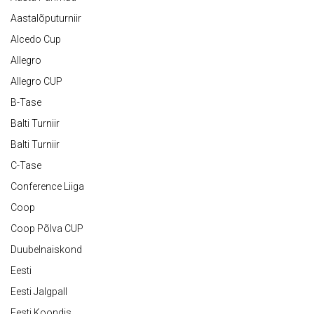
Aastalõputurniir
Alcedo Cup
Allegro
Allegro CUP
B-Tase
Balti Turniir
Balti Turniir
C-Tase
Conference Liiga
Coop
Coop Põlva CUP
Duubelnaiskond
Eesti
Eesti Jalgpall
Eesti Koondis