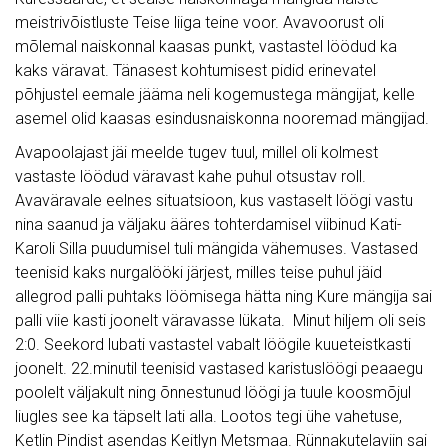
meistrivõistluste Teise liiga teine voor. Avavoorust oli
mõlemal naiskonnal kaasas punkt, vastastel löödud ka
kaks väravat. Tänasest kohtumisest pidid erinevatel
põhjustel eemale jääma neli kogemustega mängijat, kelle
asemel olid kaasas esindusnaiskonna nooremad mängijad.
Avapoolajast jäi meelde tugev tuul, millel oli kolmest
vastaste löödud väravast kahe puhul otsustav roll.
Avaväravale eelnes situatsioon, kus vastaselt löögi vastu
nina saanud ja väljaku ääres tohterdamisel viibinud Kati-
Karoli Silla puudumisel tuli mängida vähemuses. Vastased
teenisid kaks nurgalööki järjest, milles teise puhul jäid
allegrod palli puhtaks löömisega hätta ning Kure mängija sai
palli viie kasti joonelt väravasse lükata. Minut hiljem oli seis
2:0. Seekord lubati vastastel vabalt löögile kuueteistkasti
joonelt. 22.minutil teenisid vastased karistuslöögi peaaegu
poolelt väljakult ning õnnestunud löögi ja tuule koosmõjul
liugles see ka täpselt lati alla. Lootos tegi ühe vahetuse,
Ketlin Pindist asendas Keitlyn Metsmaa. Rünnakutelaviin sai