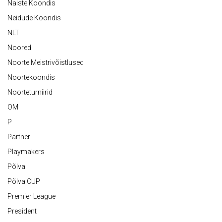
Naiste Koondis
Neidude Koondis
NLT
Noored
Noorte Meistrivõistlused
Noortekoondis
Noorteturniirid
OM
P
Partner
Playmakers
Põlva
Põlva CUP
Premier League
President