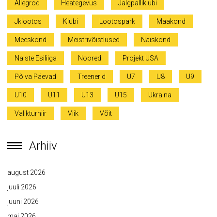
Allegrod
Heategevus
Jalgpalliklubi
Jklootos
Klubi
Lootospark
Maakond
Meeskond
Meistrivõistlused
Naiskond
Naiste Esiliiga
Noored
Projekt USA
Põlva Päevad
Treenerid
U7
U8
U9
U10
U11
U13
U15
Ukraina
Valikturniir
Viik
Võit
Arhiiv
august 2026
juuli 2026
juuni 2026
mai 2026