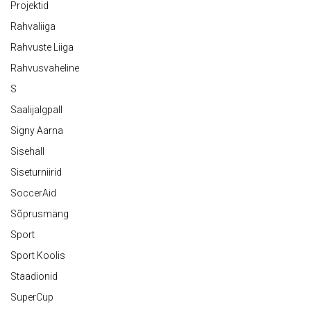
Projektid
Rahvaliiga
Rahvuste Liiga
Rahvusvaheline
S
Saalijalgpall
Signy Aarna
Sisehall
Siseturniirid
SoccerAid
Sõprusmäng
Sport
Sport Koolis
Staadionid
SuperCup