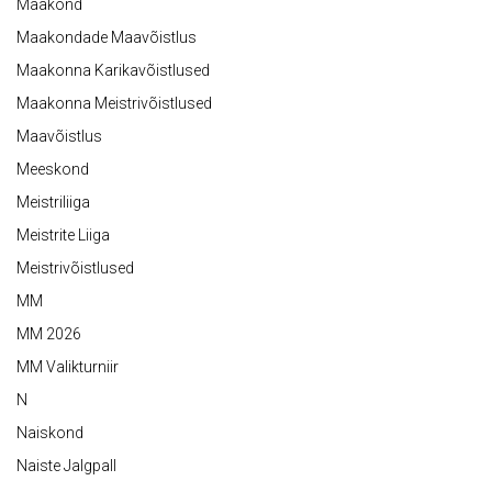
Maakond
Maakondade Maavõistlus
Maakonna Karikavõistlused
Maakonna Meistrivõistlused
Maavõistlus
Meeskond
Meistriliiga
Meistrite Liiga
Meistrivõistlused
MM
MM 2026
MM Valikturniir
N
Naiskond
Naiste Jalgpall