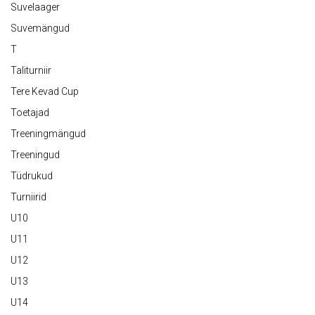
Suvelaager
Suvemängud
T
Taliturniir
Tere Kevad Cup
Toetajad
Treeningmängud
Treeningud
Tüdrukud
Turniirid
U10
U11
U12
U13
U14