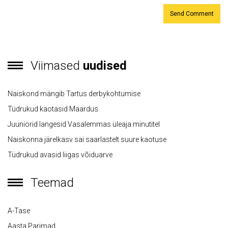
Viimased
uudised
Naiskond mängib Tartus derbykohtumise
Tüdrukud kaotasid Maardus
Juuniorid langesid Vasalemmas üleaja minutitel
Naiskonna järelkasv sai saarlastelt suure kaotuse
Tüdrukud avasid liigas võiduarve
Teemad
A-Tase
Aasta Parimad