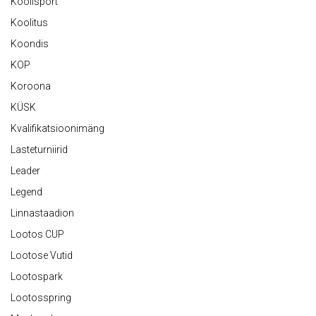
Koolisport
Koolitus
Koondis
KOP
Koroona
KÜSK
Kvalifikatsioonimäng
Lasteturniirid
Leader
Legend
Linnastaadion
Lootos CUP
Lootose Vutid
Lootospark
Lootosspring