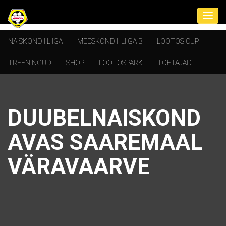
NAISKOND I LIIGA
MEESKOND II LIIGA B
LOOTOS CUP
TREENINGUD
SHOP
LOOTOSPARK
TOETAJAD
DUUBELNAISKOND
AVAS SAAREMAAL
VÄRAVAARVE