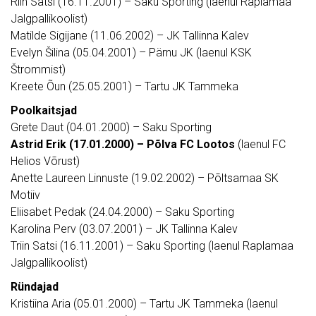
Riin Satsi (16.11.2001) – Saku Sporting (laenul Raplamaa
Jalgpallikoolist)
Matilde Sigijane (11.06.2002) – JK Tallinna Kalev
Evelyn Šilina (05.04.2001) – Pärnu JK (laenul KSK
Štrommist)
Kreete Õun (25.05.2001) – Tartu JK Tammeka
Poolkaitsjad
Grete Daut (04.01.2000) – Saku Sporting
Astrid Erik (17.01.2000) – Põlva FC Lootos
(laenul FC
Helios Võrust)
Anette Laureen Linnuste (19.02.2002) – Põltsamaa SK
Motiiv
Eliisabet Pedak (24.04.2000) – Saku Sporting
Karolina Perv (03.07.2001) – JK Tallinna Kalev
Triin Satsi (16.11.2001) – Saku Sporting (laenul Raplamaa
Jalgpallikoolist)
Ründajad
Kristiina Aria (05.01.2000) – Tartu JK Tammeka (laenul