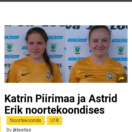
Katrin Piirimaa ja Astrid
Erik noortekoondises
Noortekoondis
,
U18
By
jklootos