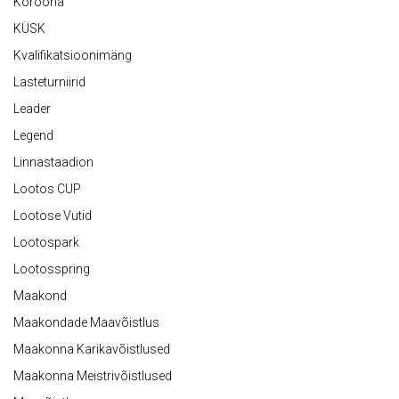
Koroona
KÜSK
Kvalifikatsioonimäng
Lasteturniirid
Leader
Legend
Linnastaadion
Lootos CUP
Lootose Vutid
Lootospark
Lootosspring
Maakond
Maakondade Maavõistlus
Maakonna Karikavõistlused
Maakonna Meistrivõistlused