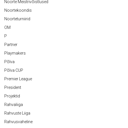
Noorte Meistrivõistlused
Noortekoondis
Noorteturniirid
OM
P
Partner
Playmakers
Põlva
Põlva CUP
Premier League
President
Projektid
Rahvaliiga
Rahvuste Liiga
Rahvusvaheline