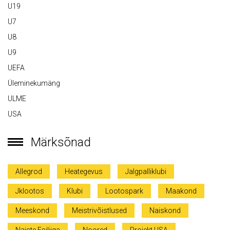
U19
U7
U8
U9
UEFA
Üleminekumäng
ULME
USA
Märksõnad
Allegrod
Heategevus
Jalgpalliklubi
Jklootos
Klubi
Lootospark
Maakond
Meeskond
Meistrivõistlused
Naiskond