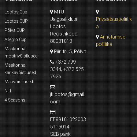
MTÜ
Lootos Cup
Jalgpalliklubi
Privaatsuspoliitik
Lootos CUP
Lootos
a
Põlva CUP
Registrikood:
Annetamise
Allegro Cup
80031013
poliitika
Maakonna
Piiri tn. 5, Põlva
meistrivõistlused
+372 799
Maakonna
3344, +372 525
karikavõistlused
7926
Maavõistlused
NLT
jklootos@gmail.
4 Seasons
com
EE89101022003
5116014
SEB pank