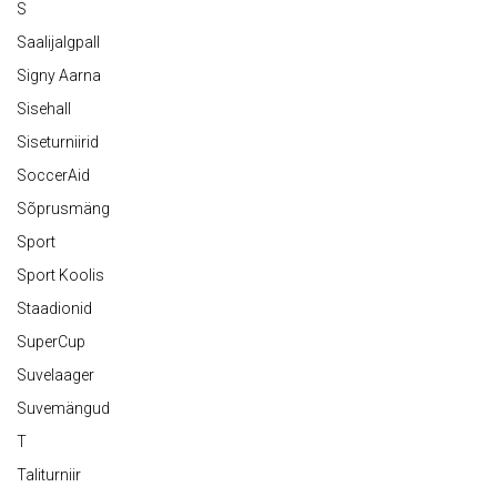
S
Saalijalgpall
Signy Aarna
Sisehall
Siseturniirid
SoccerAid
Sõprusmäng
Sport
Sport Koolis
Staadionid
SuperCup
Suvelaager
Suvemängud
T
Taliturniir