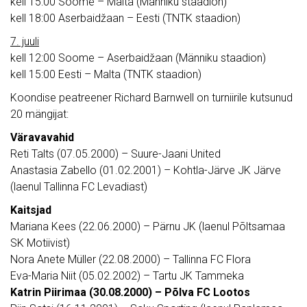
kell 15:00 Soome – Malta (Männiku staadion)
kell 18:00 Aserbaidžaan – Eesti (TNTK staadion)
7. juuli
kell 12:00 Soome – Aserbaidžaan (Männiku staadion)
kell 15:00 Eesti – Malta (TNTK staadion)
Koondise peatreener Richard Barnwell on turniirile kutsunud
20 mängijat:
Väravavahid
Reti Talts (07.05.2000) – Suure-Jaani United
Anastasia Zabello (01.02.2001) – Kohtla-Järve JK Järve
(laenul Tallinna FC Levadiast)
Kaitsjad
Mariana Kees (22.06.2000) – Pärnu JK (laenul Põltsamaa
SK Motiivist)
Nora Anete Müller (22.08.2000) – Tallinna FC Flora
Eva-Maria Niit (05.02.2002) – Tartu JK Tammeka
Katrin Piirimaa (30.08.2000) – Põlva FC Lootos