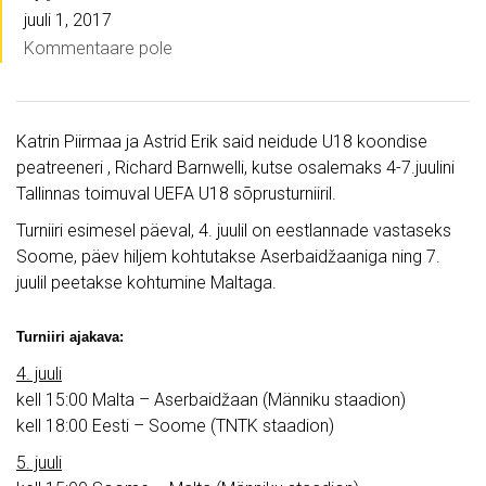
juuli 1, 2017
Kommentaare pole
Katrin Piirmaa ja Astrid Erik said neidude U18 koondise
peatreeneri , Richard Barnwelli, kutse osalemaks 4-7.juulini
Tallinnas toimuval UEFA U18 sõprusturniiril.
Turniiri esimesel päeval, 4. juulil on eestlannade vastaseks
Soome, päev hiljem kohtutakse Aserbaidžaaniga ning 7.
juulil peetakse kohtumine Maltaga.
Turniiri ajakava:
4. juuli
kell 15:00 Malta – Aserbaidžaan (Männiku staadion)
kell 18:00 Eesti – Soome (TNTK staadion)
5. juuli