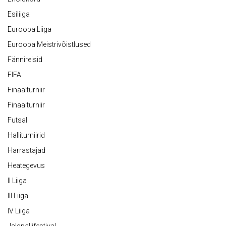
Esiliiga
Euroopa Liiga
Euroopa Meistrivõistlused
Fännireisid
FIFA
Finaalturniir
Finaalturniir
Futsal
Halliturniirid
Harrastajad
Heategevus
II Liiga
III Liiga
IV Liiga