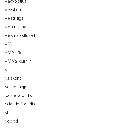
Maavõistlus
Meeskond
Meistriliiga
Meistrite Liiga
Meistrivõistlused
MM
MM 2026
MM Valikturniir
N
Naiskond
Naiste Jalgpall
Naiste Koondis
Neidude Koondis
NLT
Noored