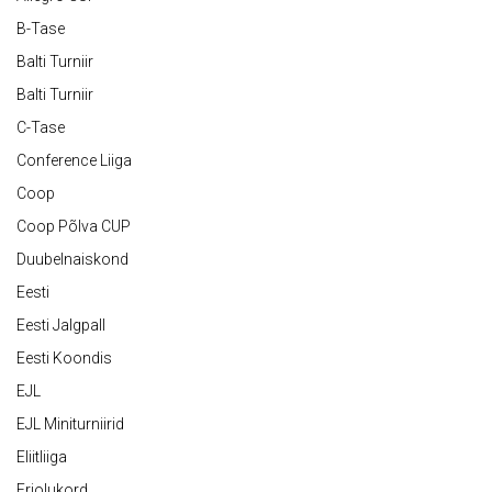
B-Tase
Balti Turniir
Balti Turniir
C-Tase
Conference Liiga
Coop
Coop Põlva CUP
Duubelnaiskond
Eesti
Eesti Jalgpall
Eesti Koondis
EJL
EJL Miniturniirid
Eliitliiga
Eriolukord