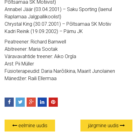
Põltsamaa SK Motiivist)
Annabel Jäär (03.04.2001) – Saku Sporting (laenul
Raplamaa Jalgpallikoolist)
Chrystal King (30.07.2001) – Põltsamaa SK Motiiv
Kadri Reinik (19.09.2002) – Pärnu JK
Peatreener: Richard Barnwell
Abitreener: Maria Sootak
Väravavahtide treener: Aiko Orgla
Arst: Pii Müller
Füsioterapeudid: Daria Narõškina, Maarit Junolainen
Mänedžer: Raili Ellermaa
eelmine uudis
järgmine uudis