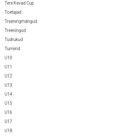
Tere Kevad Cup
Toetajad
Treeningmängud
Treeningud
Tüdrukud
Turniirid
U10
U11
U12
U13
U14
U15
U16
U17
U18