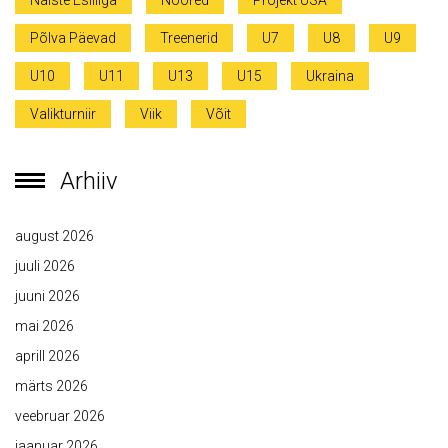
Naiste Esiliiga
Noored
Projekt USA
Põlva Päevad
Treenerid
U7
U8
U9
U10
U11
U13
U15
Ukraina
Valikturniir
Viik
Võit
Arhiiv
august 2026
juuli 2026
juuni 2026
mai 2026
aprill 2026
märts 2026
veebruar 2026
jaanuar 2026