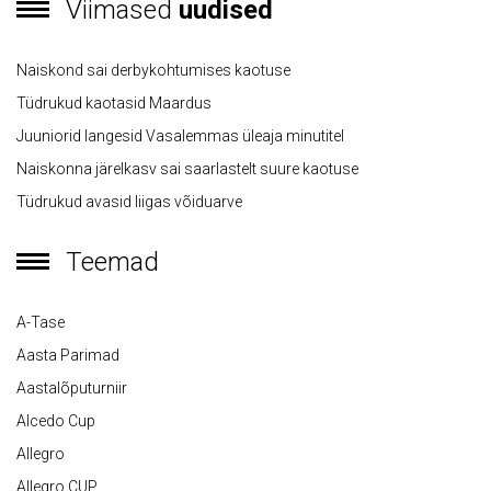
Viimased
uudised
Naiskond sai derbykohtumises kaotuse
Tüdrukud kaotasid Maardus
Juuniorid langesid Vasalemmas üleaja minutitel
Naiskonna järelkasv sai saarlastelt suure kaotuse
Tüdrukud avasid liigas võiduarve
Teemad
A-Tase
Aasta Parimad
Aastalõputurniir
Alcedo Cup
Allegro
Allegro CUP