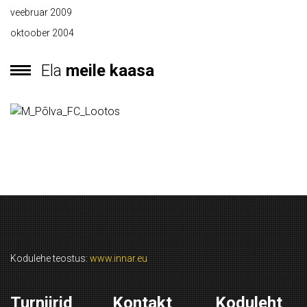
veebruar 2009
oktoober 2004
Ela
meile kaasa
Kodulehe teostus:
www.innar.eu
Turniirid
Kontakt
Koduleht