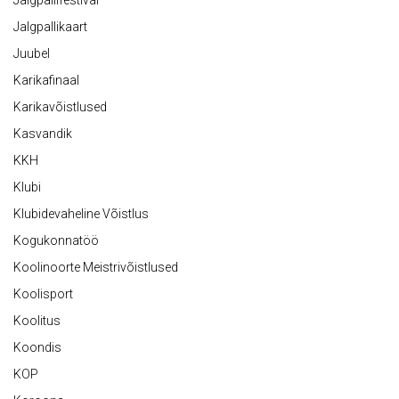
Jalgpallifestival
Jalgpallikaart
Juubel
Karikafinaal
Karikavõistlused
Kasvandik
KKH
Klubi
Klubidevaheline Võistlus
Kogukonnatöö
Koolinoorte Meistrivõistlused
Koolisport
Koolitus
Koondis
KOP