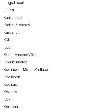
Jalgpallikaart
Juubel
Karikafinaal
Karikavõistlused
Kasvandik
KKH
Klubi
Klubidevaheline Võistlus
Kogukonnatöö
Koolinoorte Meistrivõistlused
Koolisport
Koolitus
Koondis
KOP
Koroona