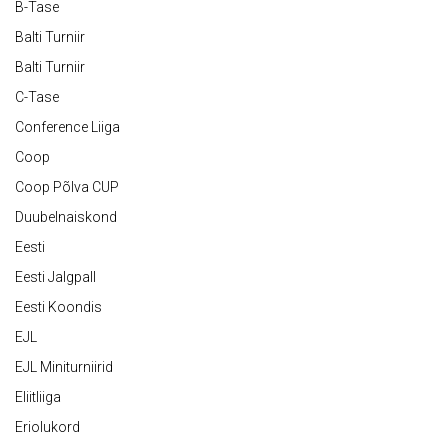
B-Tase
Balti Turniir
Balti Turniir
C-Tase
Conference Liiga
Coop
Coop Põlva CUP
Duubelnaiskond
Eesti
Eesti Jalgpall
Eesti Koondis
EJL
EJL Miniturniirid
Eliitliiga
Eriolukord