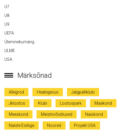
U7
U8
U9
UEFA
Üleminekumäng
ULME
USA
Märksõnad
Allegrod
Heategevus
Jalgpalliklubi
Jklootos
Klubi
Lootospark
Maakond
Meeskond
Meistrivõistlused
Naiskond
Naiste Esiliiga
Noored
Projekt USA