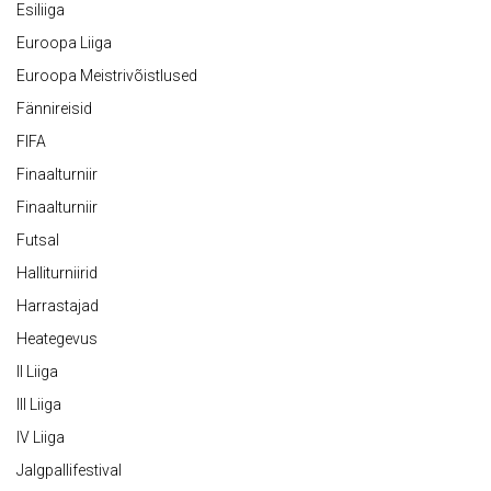
Esiliiga
Euroopa Liiga
Euroopa Meistrivõistlused
Fännireisid
FIFA
Finaalturniir
Finaalturniir
Futsal
Halliturniirid
Harrastajad
Heategevus
II Liiga
III Liiga
IV Liiga
Jalgpallifestival