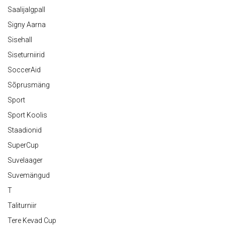
Saalijalgpall
Signy Aarna
Sisehall
Siseturniirid
SoccerAid
Sõprusmäng
Sport
Sport Koolis
Staadionid
SuperCup
Suvelaager
Suvemängud
T
Taliturniir
Tere Kevad Cup