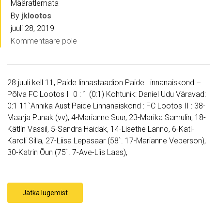
Määratlemata
By
jklootos
juuli 28, 2019
Kommentaare pole
28.juuli kell 11, Paide linnastaadion Paide Linnanaiskond –
Põlva FC Lootos II 0 : 1 (0:1) Kohtunik: Daniel Udu Väravad:
0:1 11`Annika Aust Paide Linnanaiskond : FC Lootos II : 38-
Maarja Punak (vv), 4-Marianne Suur, 23-Marika Samulin, 18-
Kätlin Vassil, 5-Sandra Haidak, 14-Lisethe Lanno, 6-Kati-
Karoli Silla, 27-Liisa Lepasaar (58`. 17-Marianne Veberson),
30-Katrin Õun (75`. 7-Ave-Liis Laas),
Jätka lugemist