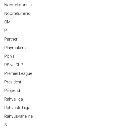
Noortekoondis
Noorteturniirid
OM
P
Partner
Playmakers
Põlva
Põlva CUP
Premier League
President
Projektid
Rahvaliiga
Rahvuste Liiga
Rahvusvaheline
S