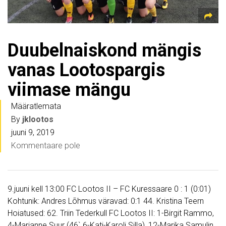
Duubelnaiskond mängis
vanas Lootospargis
viimase mängu
Määratlemata
By
jklootos
juuni 9, 2019
Kommentaare pole
9.juuni kell 13:00 FC Lootos II – FC Kuressaare 0 : 1 (0:01)
Kohtunik: Andres Lõhmus väravad: 0:1 44. Kristina Teern
Hoiatused: 62. Triin Tederkull FC Lootos II: 1-Birgit Rammo,
4-Marianne Suur (46`.6-Kati-Karoli Silla), 12-Marika Samulin,