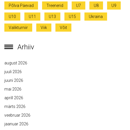
Põlva Päevad
Treenerid
U7
U8
U9
U10
U11
U13
U15
Ukraina
Valikturniir
Viik
Võit
Arhiiv
august 2026
juuli 2026
juuni 2026
mai 2026
aprill 2026
märts 2026
veebruar 2026
jaanuar 2026