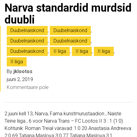
Narva standardid murdsid
duubli
Duubelnaiskond
,
Duubelnaiskond
,
Duubelnaiskond
,
Duubelnaiskond
,
Duubelnaiskond
,
II liiga
,
II liiga
,
II liiga
,
II liiga
By
jklootos
juuni 2, 2019
Kommentaare pole
2.juuni kell 13, Narva, Fama kunstmurustaadion , Naiste
Teine liiga , 6 voor Narva Trans – FC Lootos II 3 : 1 (1:0)
Kohtunik: Roman Treial väravad: 1:0 20.Anastasia Andreeva
2:0 69.Tatjana Maslova 3:0 77.Tatjana Maslova 3:1