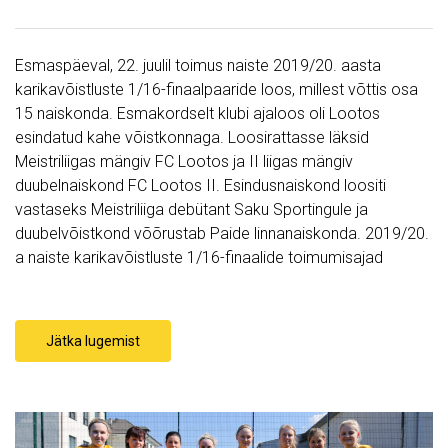
Esmaspäeval, 22. juulil toimus naiste 2019/20. aasta
karikavõistluste 1/16-finaalpaaride loos, millest võttis osa
15 naiskonda. Esmakordselt klubi ajaloos oli Lootos
esindatud kahe võistkonnaga. Loosirattasse läksid
Meistriliigas mängiv FC Lootos ja II liigas mängiv
duubelnaiskond FC Lootos II. Esindusnaiskond loositi
vastaseks Meistriliiga debütant Saku Sportingule ja
duubelvõistkond võõrustab Paide linnanaiskonda. 2019/20.
a naiste karikavõistluste 1/16-finaalide toimumisajad
Jätka lugemist