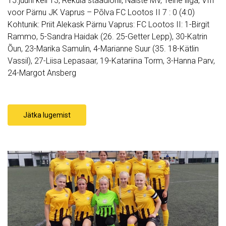
15.juuni kell 13, Reküla staadionil, Naiste MV, Teine liiga, VIII
voor Pärnu JK Vaprus – Põlva FC Lootos II 7 : 0 (4:0)
Kohtunik: Priit Alekask Pärnu Vaprus: FC Lootos II: 1-Birgit
Rammo, 5-Sandra Haidak (26. 25-Getter Lepp), 30-Katrin
Õun, 23-Marika Samulin, 4-Marianne Suur (35. 18-Kätlin
Vassil), 27-Liisa Lepasaar, 19-Katariina Torm, 3-Hanna Parv,
24-Margot Ansberg
Jätka lugemist