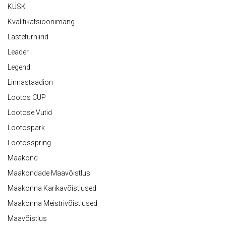
KÜSK
Kvalifikatsioonimäng
Lasteturniirid
Leader
Legend
Linnastaadion
Lootos CUP
Lootose Vutid
Lootospark
Lootosspring
Maakond
Maakondade Maavõistlus
Maakonna Karikavõistlused
Maakonna Meistrivõistlused
Maavõistlus