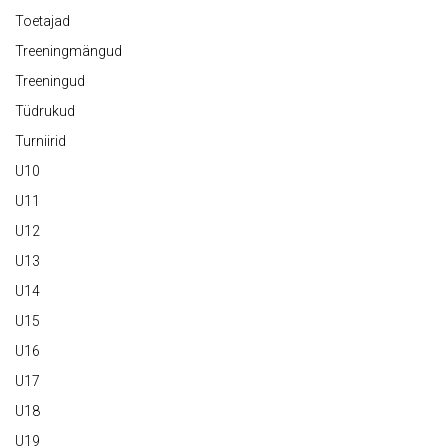
Toetajad
Treeningmängud
Treeningud
Tüdrukud
Turniirid
U10
U11
U12
U13
U14
U15
U16
U17
U18
U19