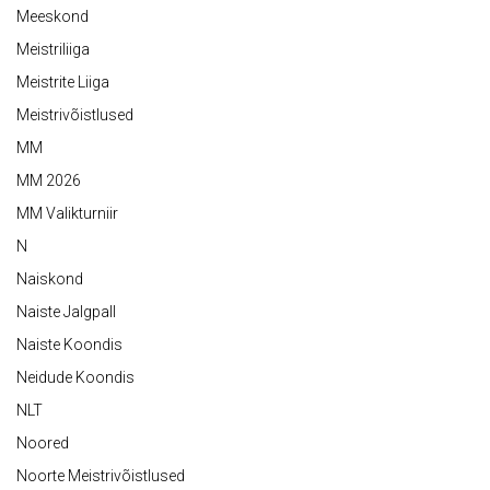
Meeskond
Meistriliiga
Meistrite Liiga
Meistrivõistlused
MM
MM 2026
MM Valikturniir
N
Naiskond
Naiste Jalgpall
Naiste Koondis
Neidude Koondis
NLT
Noored
Noorte Meistrivõistlused