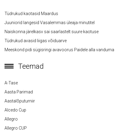
Tüdrukud kaotasid Maardus
Juuniorid langesid Vasalemmas üleaja minutitel
Naiskonna järelkasv sai saarlastelt suure kaotuse
Tüdrukud avasid liigas võiduarve
Meeskond pidi sügisringi avavoorus Paidele alla vanduma
Teemad
A-Tase
Aasta Parimad
Aastalõputurniir
Alcedo Cup
Allegro
Allegro CUP