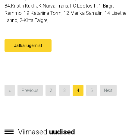
84.Kristin Kukli JK Narva Trans: FC Lootos II: 1-Birgit
Rammo, 19-Katariina Torm, 12-Marika Samulin, 14-Lisethe
Lanno, 2-Kirta Talgre,
Jätka lugemist
«
Previous
2
3
4
5
Next
Viimased
uudised