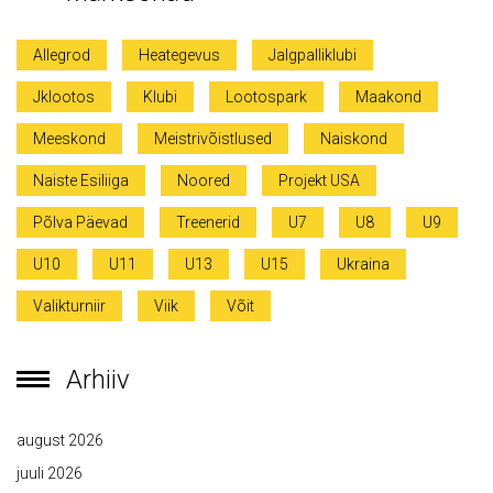
Allegrod
Heategevus
Jalgpalliklubi
Jklootos
Klubi
Lootospark
Maakond
Meeskond
Meistrivõistlused
Naiskond
Naiste Esiliiga
Noored
Projekt USA
Põlva Päevad
Treenerid
U7
U8
U9
U10
U11
U13
U15
Ukraina
Valikturniir
Viik
Võit
Arhiiv
august 2026
juuli 2026