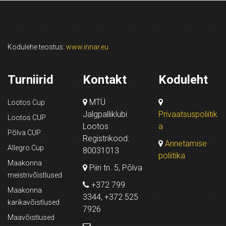
Kodulehe teostus:
www.innar.eu
Turniirid
Kontakt
Koduleht
MTÜ
Lootos Cup
Jalgpalliklubi
Privaatsuspoliitik
Lootos CUP
Lootos
a
Põlva CUP
Registrikood:
Annetamise
Allegro Cup
80031013
poliitika
Maakonna
Piiri tn. 5, Põlva
meistrivõistlused
+372 799
Maakonna
3344, +372 525
karikavõistlused
7926
Maavõistlused