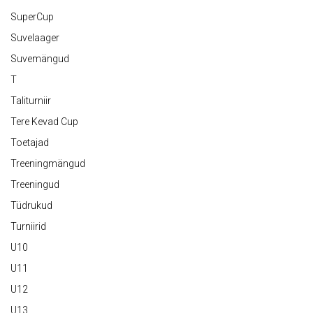
SuperCup
Suvelaager
Suvemängud
T
Taliturniir
Tere Kevad Cup
Toetajad
Treeningmängud
Treeningud
Tüdrukud
Turniirid
U10
U11
U12
U13