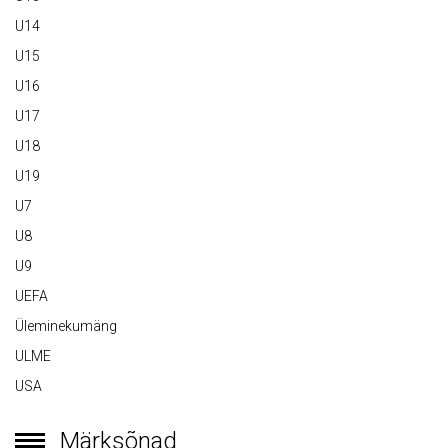
U14
U15
U16
U17
U18
U19
U7
U8
U9
UEFA
Üleminekumäng
ULME
USA
Märksõnad