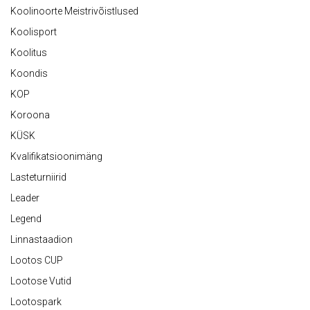
Koolinoorte Meistrivõistlused
Koolisport
Koolitus
Koondis
KOP
Koroona
KÜSK
Kvalifikatsioonimäng
Lasteturniirid
Leader
Legend
Linnastaadion
Lootos CUP
Lootose Vutid
Lootospark