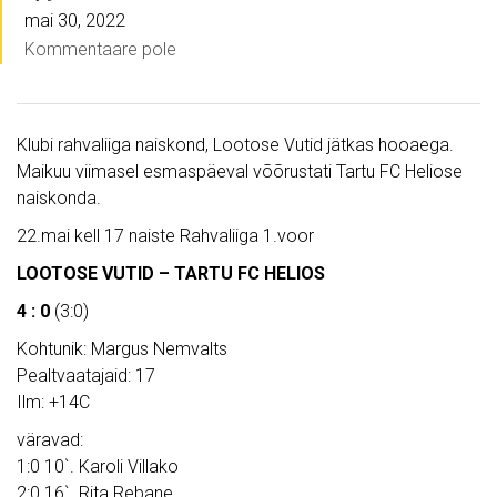
mai 30, 2022
Kommentaare pole
Klubi rahvaliiga naiskond, Lootose Vutid jätkas hooaega.
Maikuu viimasel esmaspäeval võõrustati Tartu FC Heliose
naiskonda.
22.mai kell 17 naiste Rahvaliiga 1.voor
LOOTOSE VUTID – TARTU FC HELIOS
4 : 0
(3:0)
Kohtunik: Margus Nemvalts
Pealtvaatajaid: 17
Ilm: +14C
väravad:
1:0 10`. Karoli Villako
2:0 16`. Rita Rebane