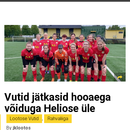
Vutid jätkasid hooaega
võiduga Heliose üle
Lootose Vutid
,
Rahvaliiga
By
jklootos