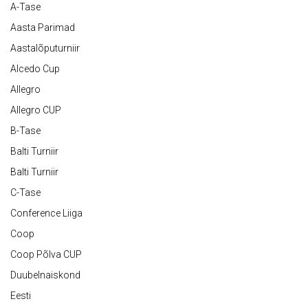
A-Tase
Aasta Parimad
Aastalõputurniir
Alcedo Cup
Allegro
Allegro CUP
B-Tase
Balti Turniir
Balti Turniir
C-Tase
Conference Liiga
Coop
Coop Põlva CUP
Duubelnaiskond
Eesti