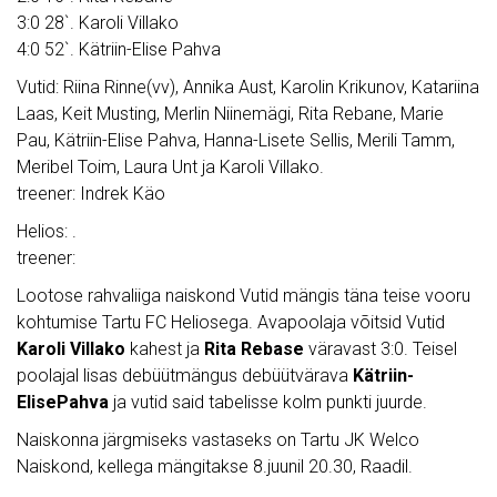
3:0 28`. Karoli Villako
4:0 52`. Kätriin-Elise Pahva
Vutid: Riina Rinne(vv), Annika Aust, Karolin Krikunov, Katariina
Laas, Keit Musting, Merlin Niinemägi, Rita Rebane, Marie
Pau, Kätriin-Elise Pahva, Hanna-Lisete Sellis, Merili Tamm,
Meribel Toim, Laura Unt ja Karoli Villako.
treener: Indrek Käo
Helios: .
treener:
Lootose rahvaliiga naiskond Vutid mängis täna teise vooru
kohtumise Tartu FC Heliosega. Avapoolaja võitsid Vutid
Karoli Villako
kahest ja
Rita Rebase
väravast 3:0. Teisel
poolajal lisas debüütmängus debüütvärava
Kätriin-
ElisePahva
ja vutid said tabelisse kolm punkti juurde.
Naiskonna järgmiseks vastaseks on Tartu JK Welco
Naiskond, kellega mängitakse 8.juunil 20.30, Raadil.