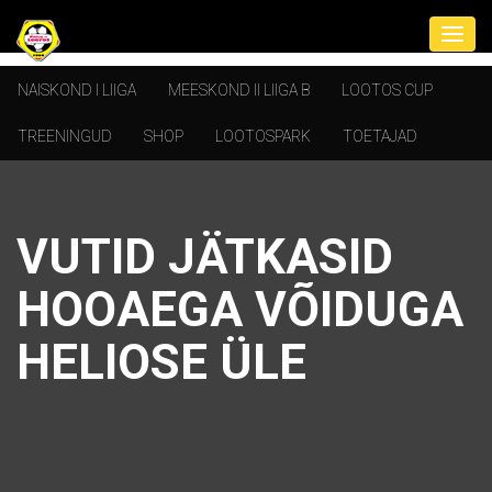
NAISKOND I LIIGA
MEESKOND II LIIGA B
LOOTOS CUP
TREENINGUD
SHOP
LOOTOSPARK
TOETAJAD
VUTID JÄTKASID
HOOAEGA VÕIDUGA
HELIOSE ÜLE