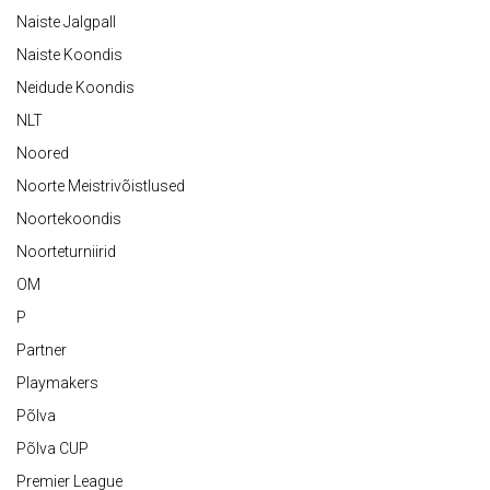
Naiste Jalgpall
Naiste Koondis
Neidude Koondis
NLT
Noored
Noorte Meistrivõistlused
Noortekoondis
Noorteturniirid
OM
P
Partner
Playmakers
Põlva
Põlva CUP
Premier League