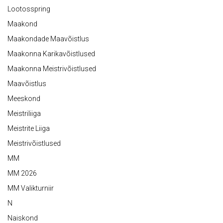
Lootosspring
Maakond
Maakondade Maavõistlus
Maakonna Karikavõistlused
Maakonna Meistrivõistlused
Maavõistlus
Meeskond
Meistriliiga
Meistrite Liiga
Meistrivõistlused
MM
MM 2026
MM Valikturniir
N
Naiskond