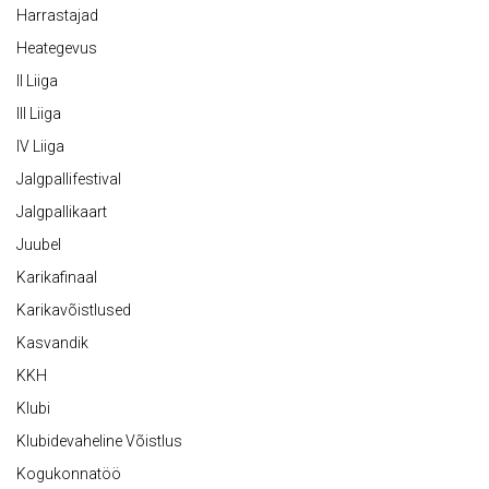
Harrastajad
Heategevus
II Liiga
III Liiga
IV Liiga
Jalgpallifestival
Jalgpallikaart
Juubel
Karikafinaal
Karikavõistlused
Kasvandik
KKH
Klubi
Klubidevaheline Võistlus
Kogukonnatöö