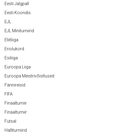
Eesti Jalgpall
Eesti Koondis
EJL
EJL Miniturniirid
Eliitliiga
Eriolukord
Esiliiga
Euroopa Liiga
Euroopa Meistrivõistlused
Fännireisid
FIFA
Finaalturniir
Finaalturniir
Futsal
Halliturniirid