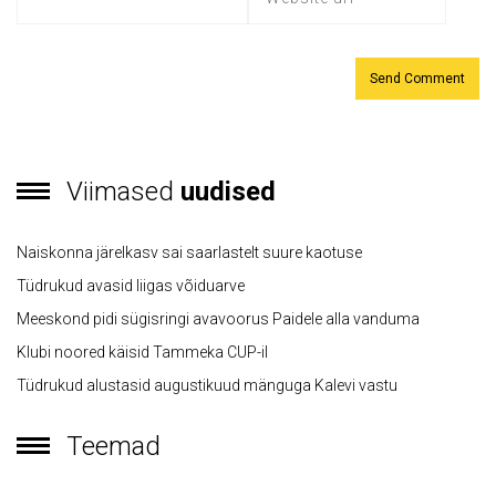
Viimased
uudised
Naiskonna järelkasv sai saarlastelt suure kaotuse
Tüdrukud avasid liigas võiduarve
Meeskond pidi sügisringi avavoorus Paidele alla vanduma
Klubi noored käisid Tammeka CUP-il
Tüdrukud alustasid augustikuud mänguga Kalevi vastu
Teemad