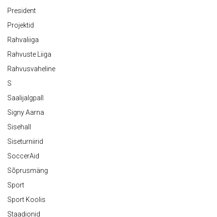
President
Projektid
Rahvaliiga
Rahvuste Liiga
Rahvusvaheline
S
Saalijalgpall
Signy Aarna
Sisehall
Siseturniirid
SoccerAid
Sõprusmäng
Sport
Sport Koolis
Staadionid