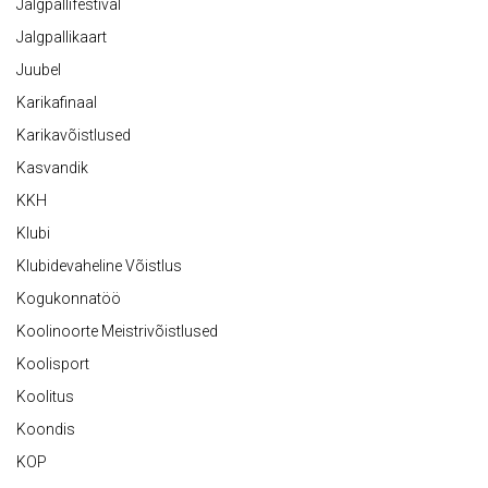
Jalgpallifestival
Jalgpallikaart
Juubel
Karikafinaal
Karikavõistlused
Kasvandik
KKH
Klubi
Klubidevaheline Võistlus
Kogukonnatöö
Koolinoorte Meistrivõistlused
Koolisport
Koolitus
Koondis
KOP