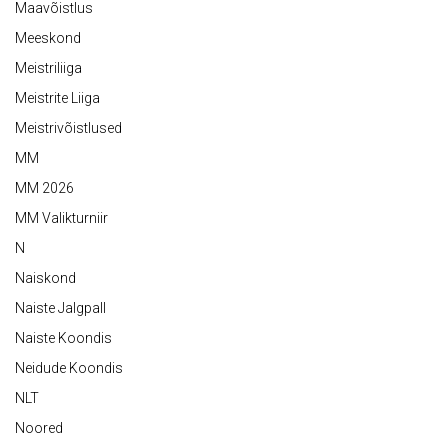
Maavõistlus
Meeskond
Meistriliiga
Meistrite Liiga
Meistrivõistlused
MM
MM 2026
MM Valikturniir
N
Naiskond
Naiste Jalgpall
Naiste Koondis
Neidude Koondis
NLT
Noored