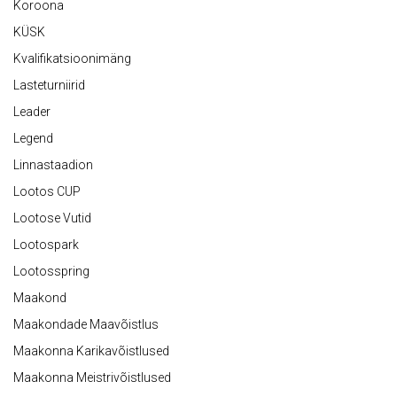
Koroona
KÜSK
Kvalifikatsioonimäng
Lasteturniirid
Leader
Legend
Linnastaadion
Lootos CUP
Lootose Vutid
Lootospark
Lootosspring
Maakond
Maakondade Maavõistlus
Maakonna Karikavõistlused
Maakonna Meistrivõistlused