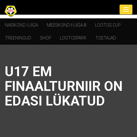
NAISKOND I LIIGA
MEESKOND II LIIGA B
LOOTOS CUP
TREENINGUD
SHOP
LOOTOSPARK
TOETAJAD
U17 EM
FINAALTURNIIR ON
EDASI LÜKATUD