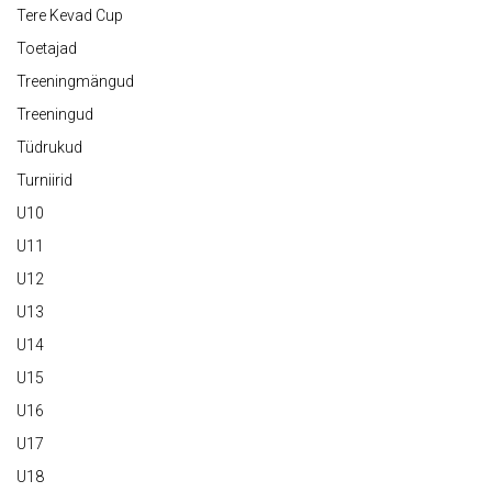
Tere Kevad Cup
Toetajad
Treeningmängud
Treeningud
Tüdrukud
Turniirid
U10
U11
U12
U13
U14
U15
U16
U17
U18