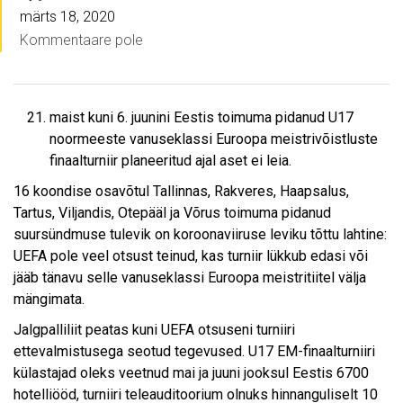
märts 18, 2020
Kommentaare pole
maist kuni 6. juunini Eestis toimuma pidanud U17
noormeeste vanuseklassi Euroopa meistrivõistluste
finaalturniir planeeritud ajal aset ei leia.
16 koondise osavõtul Tallinnas, Rakveres, Haapsalus,
Tartus, Viljandis, Otepääl ja Võrus toimuma pidanud
suursündmuse tulevik on koroonaviiruse leviku tõttu lahtine:
UEFA pole veel otsust teinud, kas turniir lükkub edasi või
jääb tänavu selle vanuseklassi Euroopa meistritiitel välja
mängimata.
Jalgpalliliit peatas kuni UEFA otsuseni turniiri
ettevalmistusega seotud tegevused. U17 EM-finaalturniiri
külastajad oleks veetnud mai ja juuni jooksul Eestis 6700
hotelliööd, turniiri teleauditoorium olnuks hinnanguliselt 10