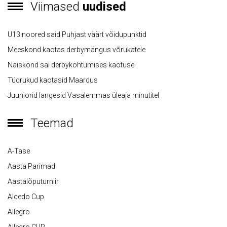
Viimased
uudised
U13 noored said Puhjast väärt võidupunktid
Meeskond kaotas derbymängus võrukatele
Naiskond sai derbykohtumises kaotuse
Tüdrukud kaotasid Maardus
Juuniorid langesid Vasalemmas üleaja minutitel
Teemad
A-Tase
Aasta Parimad
Aastalõputurniir
Alcedo Cup
Allegro