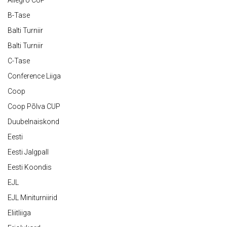
Allegro CUP
B-Tase
Balti Turniir
Balti Turniir
C-Tase
Conference Liiga
Coop
Coop Põlva CUP
Duubelnaiskond
Eesti
Eesti Jalgpall
Eesti Koondis
EJL
EJL Miniturniirid
Eliitliiga