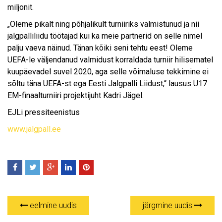
miljonit.
„Oleme pikalt ning põhjalikult turniiriks valmistunud ja nii
jalgpalliliidu töötajad kui ka meie partnerid on selle nimel
palju vaeva näinud. Tänan kõiki seni tehtu eest! Oleme
UEFA-le väljendanud valmidust korraldada turniir hilisematel
kuupäevadel suvel 2020, aga selle võimaluse tekkimine ei
sõltu täna UEFA-st ega Eesti Jalgpalli Liidust,“ lausus U17
EM-finaalturniiri projektijuht Kadri Jägel.
EJLi pressiteenistus
www.jalgpall.ee
eelmine uudis
järgmine uudis