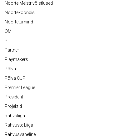
Noorte Meistrivõistlused
Noortekoondis
Noorteturniirid
OM
P
Partner
Playmakers
Põlva
Põlva CUP
Premier League
President
Projektid
Rahvaliiga
Rahvuste Liiga
Rahvusvaheline