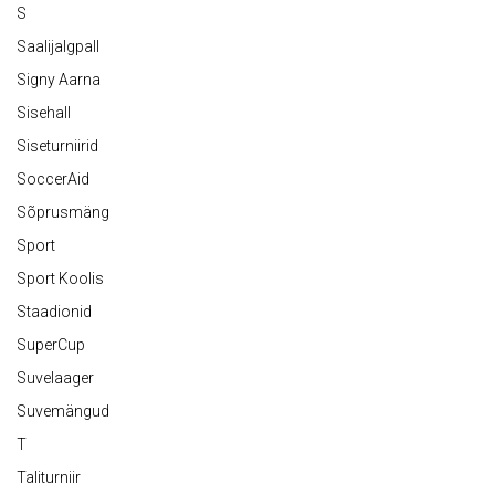
S
Saalijalgpall
Signy Aarna
Sisehall
Siseturniirid
SoccerAid
Sõprusmäng
Sport
Sport Koolis
Staadionid
SuperCup
Suvelaager
Suvemängud
T
Taliturniir