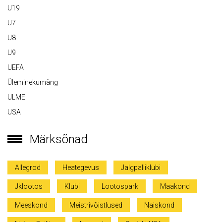
U19
U7
U8
U9
UEFA
Üleminekumäng
ULME
USA
Märksõnad
Allegrod
Heategevus
Jalgpalliklubi
Jklootos
Klubi
Lootospark
Maakond
Meeskond
Meistrivõistlused
Naiskond