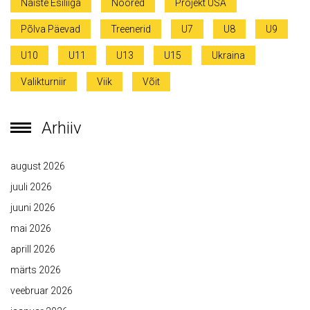
Naiste Esiliiga
Noored
Projekt USA
Põlva Päevad
Treenerid
U7
U8
U9
U10
U11
U13
U15
Ukraina
Valikturniir
Viik
Võit
Arhiiv
august 2026
juuli 2026
juuni 2026
mai 2026
aprill 2026
märts 2026
veebruar 2026