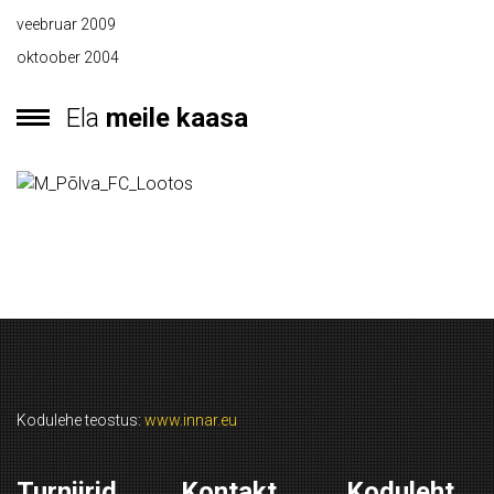
veebruar 2009
oktoober 2004
Ela
meile kaasa
Kodulehe teostus:
www.innar.eu
Turniirid
Kontakt
Koduleht