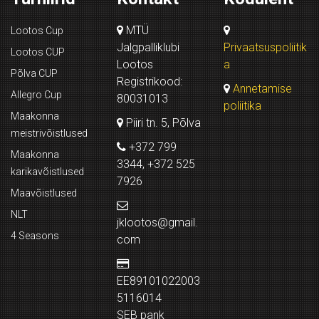
MTÜ
Lootos Cup
Jalgpalliklubi
Privaatsuspoliitik
Lootos CUP
Lootos
a
Põlva CUP
Registrikood:
Annetamise
Allegro Cup
80031013
poliitika
Maakonna
Piiri tn. 5, Põlva
meistrivõistlused
+372 799
Maakonna
3344, +372 525
karikavõistlused
7926
Maavõistlused
NLT
jklootos@gmail.
4 Seasons
com
EE89101022003
5116014
SEB pank