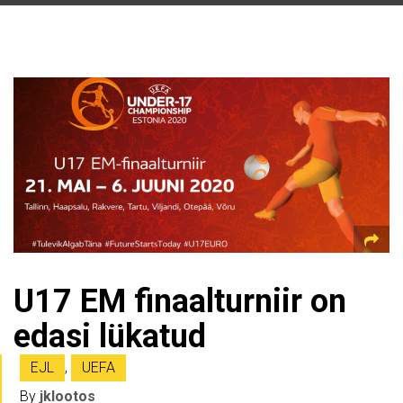
U17 EM finaalturniir on
edasi lükatud
EJL
,
UEFA
By
jklootos