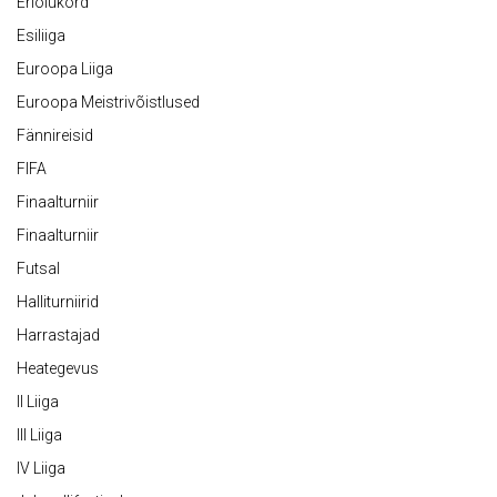
Eriolukord
Esiliiga
Euroopa Liiga
Euroopa Meistrivõistlused
Fännireisid
FIFA
Finaalturniir
Finaalturniir
Futsal
Halliturniirid
Harrastajad
Heategevus
II Liiga
III Liiga
IV Liiga