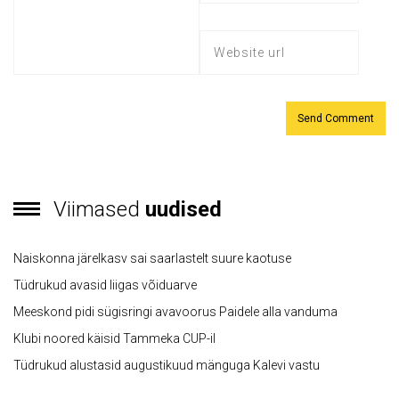
Viimased
uudised
Naiskonna järelkasv sai saarlastelt suure kaotuse
Tüdrukud avasid liigas võiduarve
Meeskond pidi sügisringi avavoorus Paidele alla vanduma
Klubi noored käisid Tammeka CUP-il
Tüdrukud alustasid augustikuud mänguga Kalevi vastu