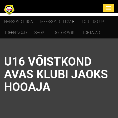
NAISKOND I LIIGA
MEESKOND II LIIGA B
LOOTOS CUP
TREENINGUD
SHOP
LOOTOSPARK
TOETAJAD
U16 VÕISTKOND
AVAS KLUBI JAOKS
HOOAJA