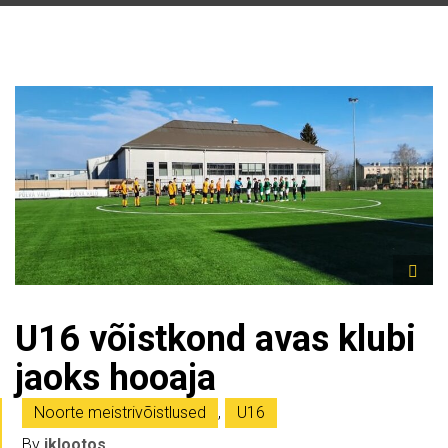
U16 võistkond avas klubi
jaoks hooaja
Noorte meistrivõistlused
,
U16
By
jklootos