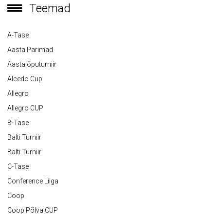
Teemad
A-Tase
Aasta Parimad
Aastalõputurniir
Alcedo Cup
Allegro
Allegro CUP
B-Tase
Balti Turniir
Balti Turniir
C-Tase
Conference Liiga
Coop
Coop Põlva CUP