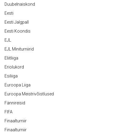
Duubelnaiskond
Eesti
Eesti Jalgpall
Eesti Koondis
EJL
EJL Miniturniirid
Eliitliiga
Eriolukord
Esiliiga
Euroopa Liiga
Euroopa Meistrivõistlused
Fännireisid
FIFA
Finaalturniir
Finaalturniir