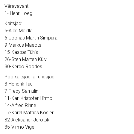
Väravavaht:
1- Henri Loeg
Kaitsjad:
5-Alari Maidla
6-Joonas Martin Simpura
9-Markus Mäeots
15-Kaspar Tühis
26-Sten Marten Külv
30-Kerdo Roodes
Poolkaitsjad ja ründajad:
3-Hendrik Tuul
7-Fredy Samulin
11-Karl Kristofer Hirmo
14-Alfred Rinne
17-Karel Mattias Kösler
32-Aleksandr Jerotski
35-Virmo Vigel