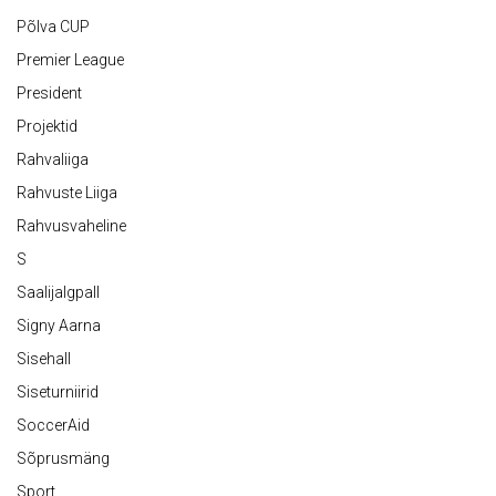
Põlva CUP
Premier League
President
Projektid
Rahvaliiga
Rahvuste Liiga
Rahvusvaheline
S
Saalijalgpall
Signy Aarna
Sisehall
Siseturniirid
SoccerAid
Sõprusmäng
Sport