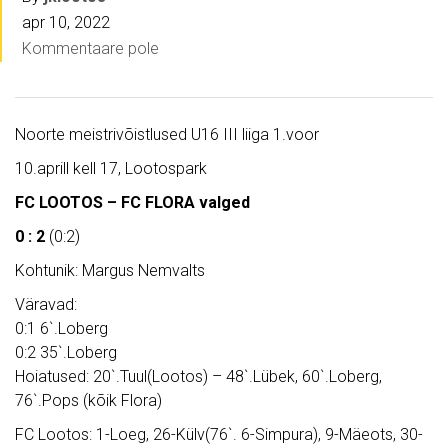
apr 10, 2022
Kommentaare pole
Noorte meistrivõistlused U16 III liiga 1.voor
10.aprill kell 17, Lootospark
FC LOOTOS – FC FLORA valged
0 : 2
(0:2)
Kohtunik: Margus Nemvalts
Väravad:
0:1 6`.Loberg
0:2 35`.Loberg
Hoiatused: 20`.Tuul(Lootos) – 48`.Lübek, 60`.Loberg,
76`.Pops (kõik Flora)
FC Lootos: 1-Loeg, 26-Külv(76`. 6-Simpura), 9-Mäeots, 30-