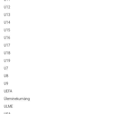
U12
U13
U14
U15
U16
U17
U18
U19
U7
U8
U9
UEFA
Üleminekumäng
ULME
USA