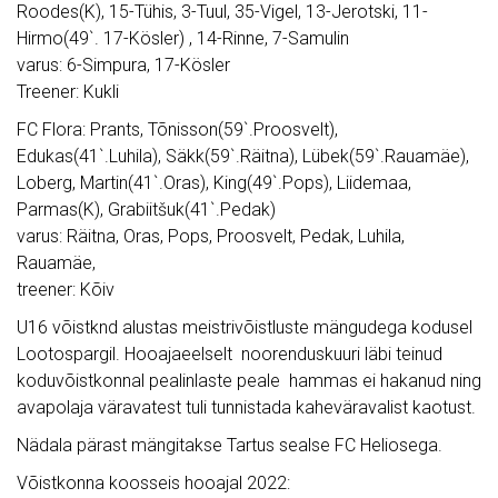
Roodes(K), 15-Tühis, 3-Tuul, 35-Vigel, 13-Jerotski, 11-
Hirmo(49`. 17-Kösler) , 14-Rinne, 7-Samulin
varus: 6-Simpura, 17-Kösler
Treener: Kukli
FC Flora: Prants, Tõnisson(59`.Proosvelt),
Edukas(41`.Luhila), Säkk(59`.Räitna), Lübek(59`.Rauamäe),
Loberg, Martin(41`.Oras), King(49`.Pops), Liidemaa,
Parmas(K), Grabiitšuk(41`.Pedak)
varus: Räitna, Oras, Pops, Proosvelt, Pedak, Luhila,
Rauamäe,
treener: Kõiv
U16 võistknd alustas meistrivõistluste mängudega kodusel
Lootospargil. Hooajaeelselt noorenduskuuri läbi teinud
koduvõistkonnal pealinlaste peale hammas ei hakanud ning
avapolaja väravatest tuli tunnistada kaheväravalist kaotust.
Nädala pärast mängitakse Tartus sealse FC Heliosega.
Võistkonna koosseis hooajal 2022: