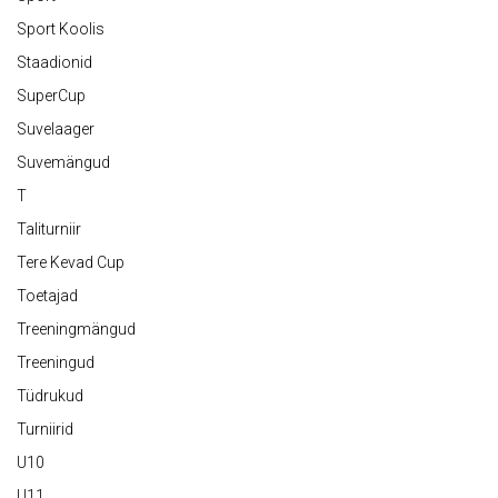
Sport Koolis
Staadionid
SuperCup
Suvelaager
Suvemängud
T
Taliturniir
Tere Kevad Cup
Toetajad
Treeningmängud
Treeningud
Tüdrukud
Turniirid
U10
U11