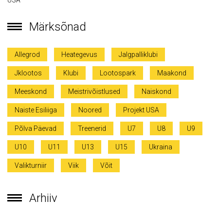
Märksõnad
Allegrod
Heategevus
Jalgpalliklubi
Jklootos
Klubi
Lootospark
Maakond
Meeskond
Meistrivõistlused
Naiskond
Naiste Esiliiga
Noored
Projekt USA
Põlva Päevad
Treenerid
U7
U8
U9
U10
U11
U13
U15
Ukraina
Valikturniir
Viik
Võit
Arhiiv