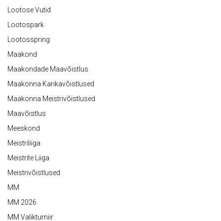
Lootose Vutid
Lootospark
Lootosspring
Maakond
Maakondade Maavõistlus
Maakonna Karikavõistlused
Maakonna Meistrivõistlused
Maavõistlus
Meeskond
Meistriliiga
Meistrite Liiga
Meistrivõistlused
MM
MM 2026
MM Valikturniir