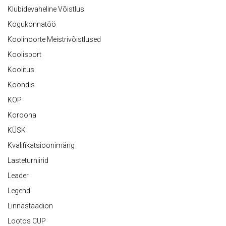
Klubidevaheline Võistlus
Kogukonnatöö
Koolinoorte Meistrivõistlused
Koolisport
Koolitus
Koondis
KOP
Koroona
KÜSK
Kvalifikatsioonimäng
Lasteturniirid
Leader
Legend
Linnastaadion
Lootos CUP