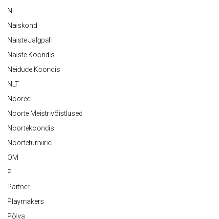
N
Naiskond
Naiste Jalgpall
Naiste Koondis
Neidude Koondis
NLT
Noored
Noorte Meistrivõistlused
Noortekoondis
Noorteturniirid
OM
P
Partner
Playmakers
Põlva