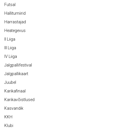
Futsal
Halliturniirid
Harrastajad
Heategevus
II Liiga
III Liiga
IV Liiga
Jalgpallifestival
Jalgpallikaart
Juubel
Karikafinaal
Karikavõistlused
Kasvandik
KKH
Klubi