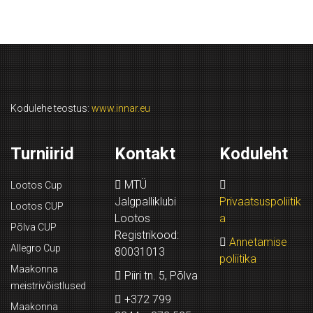
Kodulehe teostus:
www.innar.eu
Turniirid
Kontakt
Koduleht
MTÜ
Lootos Cup
Jalgpalliklubi
Privaatsuspoliitik
Lootos CUP
Lootos
a
Põlva CUP
Registrikood:
Annetamise
Allegro Cup
80031013
poliitika
Maakonna
Piiri tn. 5, Põlva
meistrivõistlused
+372 799
Maakonna