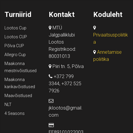
Turniirid
Kontakt
Koduleht
MTÜ
Lootos Cup
Jalgpalliklubi
Privaatsuspoliitik
Lootos CUP
Lootos
a
Põlva CUP
Registrikood:
Annetamise
Allegro Cup
80031013
poliitika
Maakonna
Piiri tn. 5, Põlva
meistrivõistlused
+372 799
Maakonna
3344, +372 525
karikavõistlused
7926
Maavõistlused
NLT
jklootos@gmail.
4 Seasons
com
EE89101022003