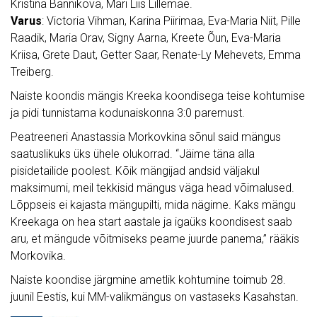
Kristina Bannikova, Mari Liis Lillemäe.
Varus
: Victoria Vihman, Karina Piirimaa, Eva-Maria Niit, Pille
Raadik, Maria Orav, Signy Aarna, Kreete Õun, Eva-Maria
Kriisa, Grete Daut, Getter Saar, Renate-Ly Mehevets, Emma
Treiberg.
Naiste koondis mängis Kreeka koondisega teise kohtumise
ja pidi tunnistama kodunaiskonna 3:0 paremust.
Peatreeneri Anastassia Morkovkina sõnul said mängus
saatuslikuks üks ühele olukorrad. “Jäime täna alla
pisidetailide poolest. Kõik mängijad andsid väljakul
maksimumi, meil tekkisid mängus väga head võimalused.
Lõppseis ei kajasta mängupilti, mida nägime. Kaks mängu
Kreekaga on hea start aastale ja igaüks koondisest saab
aru, et mängude võitmiseks peame juurde panema,” rääkis
Morkovika.
Naiste koondise järgmine ametlik kohtumine toimub 28.
juunil Eestis, kui MM-valikmängus on vastaseks Kasahstan.