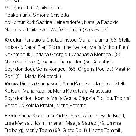
Merisalu
Mänguolud: +17, pilvine ilm.
Peakohtunik: Simona Ghisletta
Abikohtunikud: Sabrina Keinersdorfer, Natalija Papovic
Neljas kohtunik: Sven Wolfensberger (kõik Šveits)
Kreeka
: Panagiota Chatzichristou, Maria Palama (66. Stella
Kotsaki), Danai-Eleni Sidira, Irine Nefrou, Maria Mitkou, Eleni
Kakampouki, Tatiana Georgiou, Athanasia Moraitou (86.
Nikoleta Pitsiou), Ioanna Chamalidou (66. Anastasia
Spyridonidou), Sofia Kongouli (66. Grigoria Pouliou), Veatriki
Sarri (81. Maria Kokotsaki).
Varus
: Dimitra Giannakouli, Anthi Papakonstantinou, Stella
Kotsaki, Maria Kapnisi, Maria Kokotsaki, Anastasia
Spyridonidou, Ioanna Maria Goula, Grigoria Pouliou, Thomai
Vardali, Nikoleta Pitsiou, Maria Paterna.
Eesti
: Karina Kork, Inna Zlidnis, Siret Räämet, Berle Brant,
Liisa Merisalu, Kairi Himanen, Maarja Saulep (79. Emma
Treiberg), Merily Toom (69. Grete Daut), Lisette Tammik,