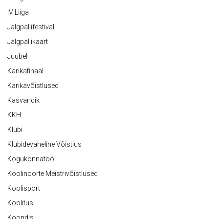
IV Liiga
Jalgpallifestival
Jalgpallikaart
Juubel
Karikafinaal
Karikavõistlused
Kasvandik
KKH
Klubi
Klubidevaheline Võistlus
Kogukonnatöö
Koolinoorte Meistrivõistlused
Koolisport
Koolitus
Koondis