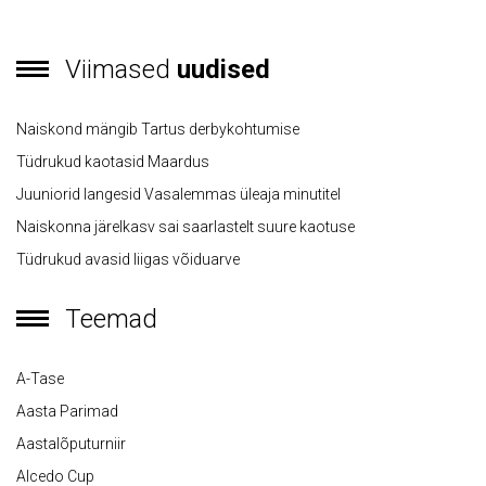
Viimased
uudised
Naiskond mängib Tartus derbykohtumise
Tüdrukud kaotasid Maardus
Juuniorid langesid Vasalemmas üleaja minutitel
Naiskonna järelkasv sai saarlastelt suure kaotuse
Tüdrukud avasid liigas võiduarve
Teemad
A-Tase
Aasta Parimad
Aastalõputurniir
Alcedo Cup