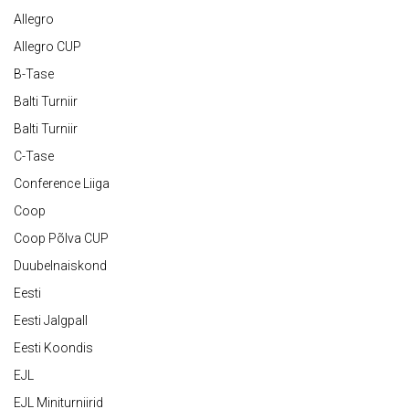
Allegro
Allegro CUP
B-Tase
Balti Turniir
Balti Turniir
C-Tase
Conference Liiga
Coop
Coop Põlva CUP
Duubelnaiskond
Eesti
Eesti Jalgpall
Eesti Koondis
EJL
EJL Miniturniirid