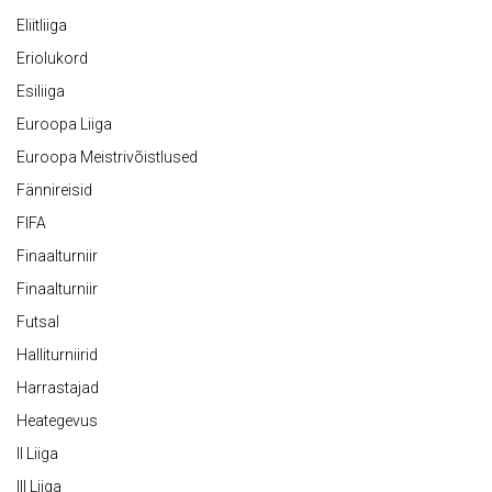
Eliitliiga
Eriolukord
Esiliiga
Euroopa Liiga
Euroopa Meistrivõistlused
Fännireisid
FIFA
Finaalturniir
Finaalturniir
Futsal
Halliturniirid
Harrastajad
Heategevus
II Liiga
III Liiga