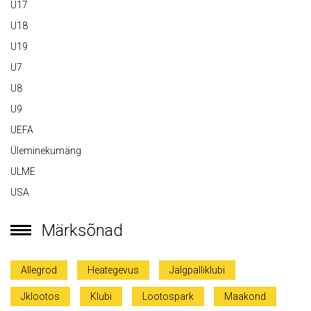
U17
U18
U19
U7
U8
U9
UEFA
Üleminekumäng
ULME
USA
Märksõnad
Allegrod
Heategevus
Jalgpalliklubi
Jklootos
Klubi
Lootospark
Maakond