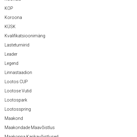
KOP
Koroona
KÜSK
Kvalifikatsioonimäng
Lasteturniirid
Leader
Legend
Linnastaadion
Lootos CUP
Lootose Vutid
Lootospark
Lootosspring
Maakond
Maakondade Maavõistlus
Maakonna Karikavõistlused