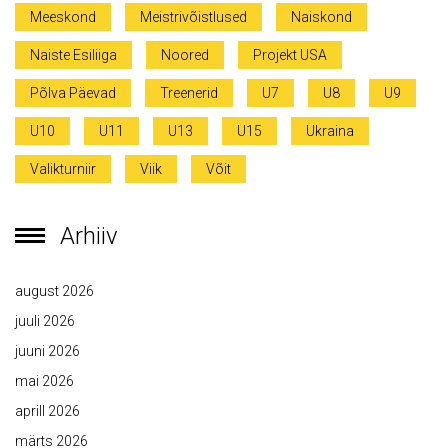
Meeskond
Meistrivõistlused
Naiskond
Naiste Esiliiga
Noored
Projekt USA
Põlva Päevad
Treenerid
U7
U8
U9
U10
U11
U13
U15
Ukraina
Valikturniir
Viik
Võit
Arhiiv
august 2026
juuli 2026
juuni 2026
mai 2026
aprill 2026
märts 2026