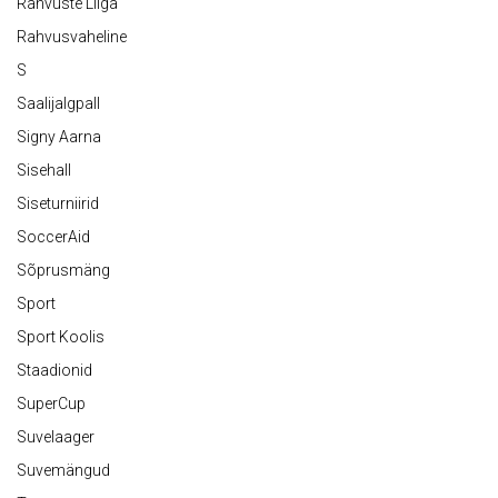
Rahvuste Liiga
Rahvusvaheline
S
Saalijalgpall
Signy Aarna
Sisehall
Siseturniirid
SoccerAid
Sõprusmäng
Sport
Sport Koolis
Staadionid
SuperCup
Suvelaager
Suvemängud