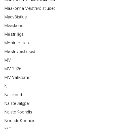
Maakonna Meistrivõistlused
Maavõistlus
Meeskond
Meistriliiga
Meistrite Liiga
Meistrivõistlused
MM
MM 2026
MM Valikturniir
N
Naiskond
Naiste Jalgpall
Naiste Koondis
Neidude Koondis