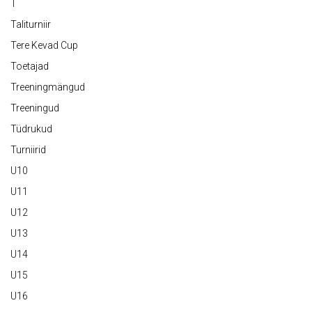
T
Taliturniir
Tere Kevad Cup
Toetajad
Treeningmängud
Treeningud
Tüdrukud
Turniirid
U10
U11
U12
U13
U14
U15
U16