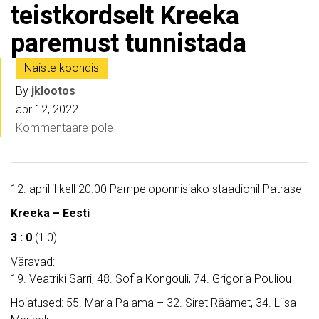
teistkordselt Kreeka
paremust tunnistada
Naiste koondis
By
jklootos
apr 12, 2022
Kommentaare pole
12. aprillil kell 20.00 Pampeloponnisiako staadionil Patrasel
Kreeka – Eesti
3 : 0
(1:0)
Väravad:
19. Veatriki Sarri, 48. Sofia Kongouli, 74. Grigoria Pouliou
Hoiatused: 55. Maria Palama – 32. Siret Räämet, 34. Liisa