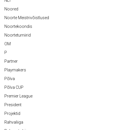
NLT
Noored
Noorte Meistrivõistlused
Noortekoondis
Noorteturniirid
OM
P
Partner
Playmakers
Põlva
Põlva CUP
Premier League
President
Projektid
Rahvaliiga