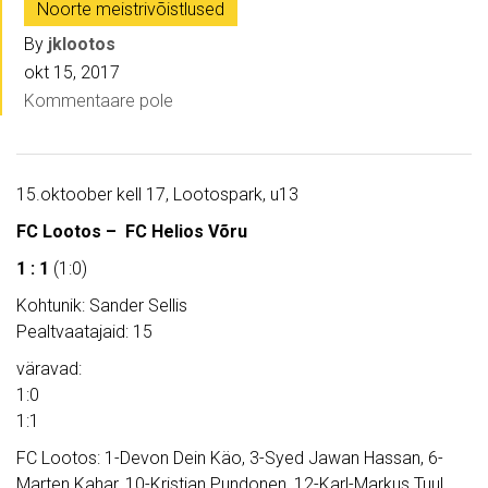
Noorte meistrivõistlused
By
jklootos
okt 15, 2017
Kommentaare pole
15.oktoober kell 17, Lootospark, u13
FC Lootos – FC Helios Võru
1 : 1
(1:0)
Kohtunik: Sander Sellis
Pealtvaatajaid: 15
väravad:
1:0
1:1
FC Lootos: 1-Devon Dein Käo, 3-Syed Jawan Hassan, 6-
Marten Kahar, 10-Kristjan Pundonen, 12-Karl-Markus Tuul,