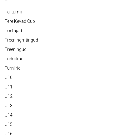
T
Taliturniir
Tere Kevad Cup
Toetajad
Treeningmängud
Treeningud
Tüdrukud
Turniirid
U10
U11
U12
U13
U14
U15
U16