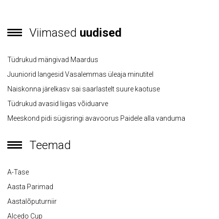
Viimased
uudised
Tüdrukud mängivad Maardus
Juuniorid langesid Vasalemmas üleaja minutitel
Naiskonna järelkasv sai saarlastelt suure kaotuse
Tüdrukud avasid liigas võiduarve
Meeskond pidi sügisringi avavoorus Paidele alla vanduma
Teemad
A-Tase
Aasta Parimad
Aastalõputurniir
Alcedo Cup