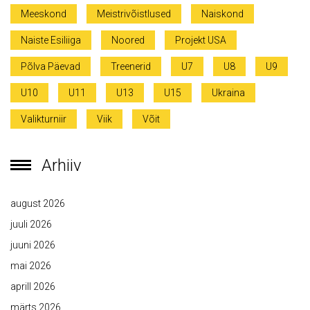
Meeskond
Meistrivõistlused
Naiskond
Naiste Esiliiga
Noored
Projekt USA
Põlva Päevad
Treenerid
U7
U8
U9
U10
U11
U13
U15
Ukraina
Valikturniir
Viik
Võit
Arhiiv
august 2026
juuli 2026
juuni 2026
mai 2026
aprill 2026
märts 2026