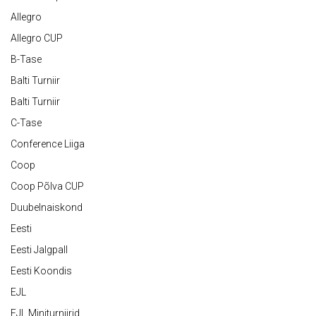
Allegro
Allegro CUP
B-Tase
Balti Turniir
Balti Turniir
C-Tase
Conference Liiga
Coop
Coop Põlva CUP
Duubelnaiskond
Eesti
Eesti Jalgpall
Eesti Koondis
EJL
EJL Miniturniirid