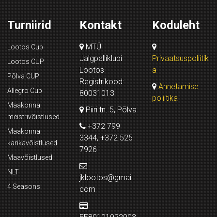
Turniirid
Kontakt
Koduleht
MTÜ
Lootos Cup
Jalgpalliklubi
Privaatsuspoliitik
Lootos CUP
Lootos
a
Põlva CUP
Registrikood:
Annetamise
Allegro Cup
80031013
poliitika
Maakonna
Piiri tn. 5, Põlva
meistrivõistlused
+372 799
Maakonna
3344, +372 525
karikavõistlused
7926
Maavõistlused
NLT
jklootos@gmail.
4 Seasons
com