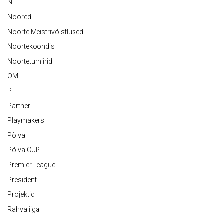
NLT
Noored
Noorte Meistrivõistlused
Noortekoondis
Noorteturniirid
OM
P
Partner
Playmakers
Põlva
Põlva CUP
Premier League
President
Projektid
Rahvaliiga