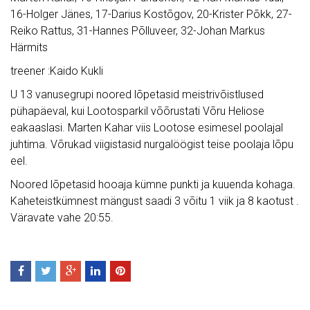
16-Holger Jänes, 17-Darius Kostõgov, 20-Krister Põkk, 27-
Reiko Rattus, 31-Hannes Põlluveer, 32-Johan Markus
Härmits
treener :Kaido Kukli
U 13 vanusegrupi noored lõpetasid meistrivõistlused
pühapäeval, kui Lootosparkil võõrustati Võru Heliose
eakaaslasi. Marten Kahar viis Lootose esimesel poolajal
juhtima. Võrukad viigistasid nurgalöögist teise poolaja lõpu
eel.
Noored lõpetasid hooaja kümne punkti ja kuuenda kohaga.
Kaheteistkümnest mängust saadi 3 võitu 1 viik ja 8 kaotust .
Väravate vahe 20:55.