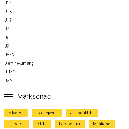
U17
U18
U19
U7
U8
U9
UEFA
Üleminekumäng
ULME
USA
Märksõnad
Allegrod
Heategevus
Jalgpalliklubi
Jklootos
Klubi
Lootospark
Maakond