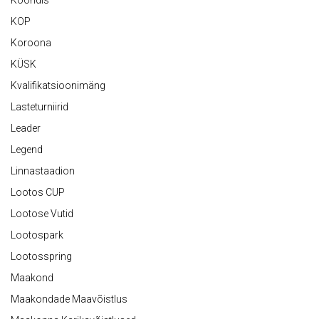
Koondis
KOP
Koroona
KÜSK
Kvalifikatsioonimäng
Lasteturniirid
Leader
Legend
Linnastaadion
Lootos CUP
Lootose Vutid
Lootospark
Lootosspring
Maakond
Maakondade Maavõistlus