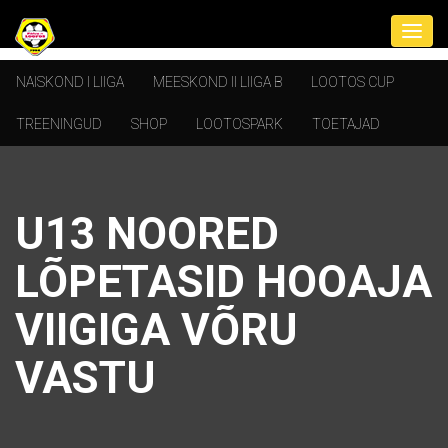
NAISKOND I LIIGA
MEESKOND II LIIGA B
LOOTOS CUP
TREENINGUD
SHOP
LOOTOSPARK
TOETAJAD
U13 NOORED
LÕPETASID HOOAJA
VIIGIGA VÕRU
VASTU