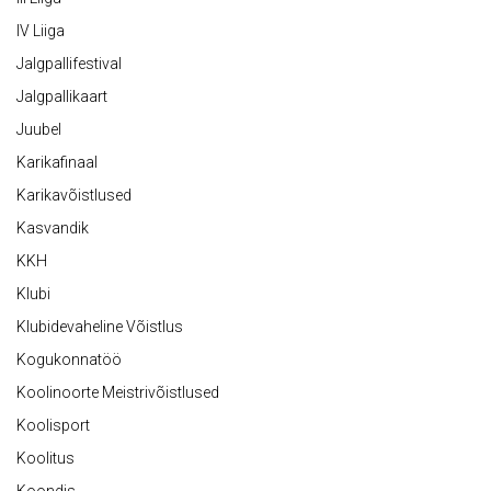
IV Liiga
Jalgpallifestival
Jalgpallikaart
Juubel
Karikafinaal
Karikavõistlused
Kasvandik
KKH
Klubi
Klubidevaheline Võistlus
Kogukonnatöö
Koolinoorte Meistrivõistlused
Koolisport
Koolitus