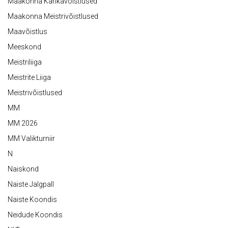
Maakonna Karikavõistlused
Maakonna Meistrivõistlused
Maavõistlus
Meeskond
Meistriliiga
Meistrite Liiga
Meistrivõistlused
MM
MM 2026
MM Valikturniir
N
Naiskond
Naiste Jalgpall
Naiste Koondis
Neidude Koondis