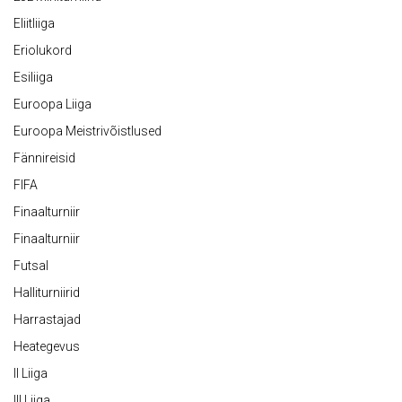
Eliitliiga
Eriolukord
Esiliiga
Euroopa Liiga
Euroopa Meistrivõistlused
Fännireisid
FIFA
Finaalturniir
Finaalturniir
Futsal
Halliturniirid
Harrastajad
Heategevus
II Liiga
III Liiga