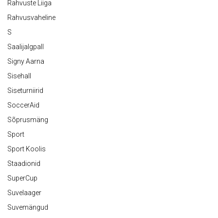
Rahvuste Liiga
Rahvusvaheline
S
Saalijalgpall
Signy Aarna
Sisehall
Siseturniirid
SoccerAid
Sõprusmäng
Sport
Sport Koolis
Staadionid
SuperCup
Suvelaager
Suvemängud