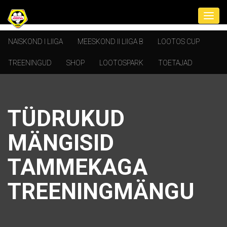
NAISKOND I LIIGA
MEESKOND II LIIGA B
LOOTOS CUP
TREENINGUD
SHOP
LOOTOSPARK
TOETAJAD
TÜDRUKUD
MÄNGISID
TAMMEKAGA
TREENINGMÄNGU