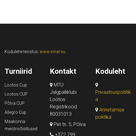
Kodulehe teostus:
www.innar.eu
Turniirid
Kontakt
Koduleht
MTÜ
Lootos Cup
Jalgpalliklubi
Privaatsuspoliitik
Lootos CUP
Lootos
a
Põlva CUP
Registrikood:
Annetamise
Allegro Cup
80031013
poliitika
Maakonna
Piiri tn. 5, Põlva
meistrivõistlused
+372 799