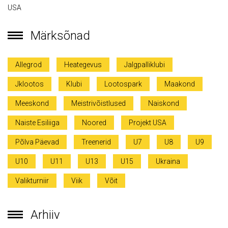
USA
Märksõnad
Allegrod
Heategevus
Jalgpalliklubi
Jklootos
Klubi
Lootospark
Maakond
Meeskond
Meistrivõistlused
Naiskond
Naiste Esiliiga
Noored
Projekt USA
Põlva Päevad
Treenerid
U7
U8
U9
U10
U11
U13
U15
Ukraina
Valikturniir
Viik
Võit
Arhiiv