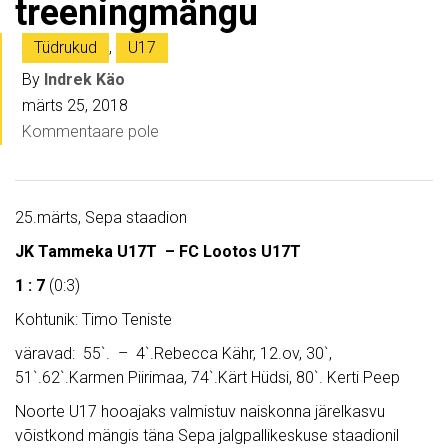
treeningmängu
Tüdrukud
,
U17
By
Indrek Käo
märts 25, 2018
Kommentaare pole
25.märts, Sepa staadion
JK Tammeka U17T – FC Lootos U17T
1 : 7
(0:3)
Kohtunik: Timo Teniste
väravad: 55`. – 4`.Rebecca Kähr, 12.ov, 30`,
51`.62`.Karmen Piirimaa, 74`.Kärt Hüdsi, 80`. Kerti Peep
Noorte U17 hooajaks valmistuv naiskonna järelkasvu
võistkond mängis täna Sepa jalgpallikeskuse staadionil