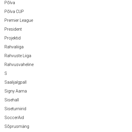
Põlva
Põlva CUP
Premier League
President
Projektid
Rahvaliiga
Rahvuste Liiga
Rahvusvaheline
S
Saalijalgpall
Signy Aarna
Sisehall
Siseturniirid
SoccerAid
Sõprusmäng