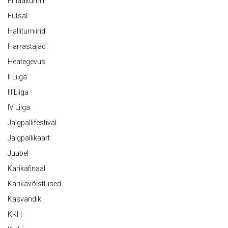
Finaalturniir
Futsal
Halliturniirid
Harrastajad
Heategevus
II Liiga
III Liiga
IV Liiga
Jalgpallifestival
Jalgpallikaart
Juubel
Karikafinaal
Karikavõistlused
Kasvandik
KKH