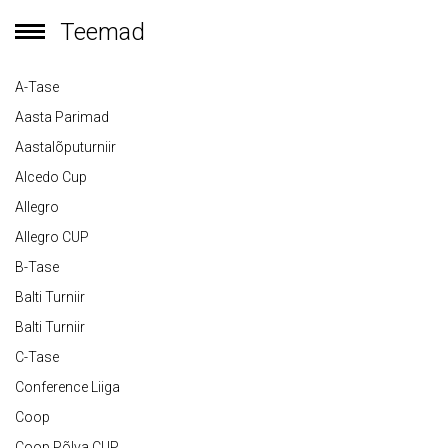
Teemad
A-Tase
Aasta Parimad
Aastalõputurniir
Alcedo Cup
Allegro
Allegro CUP
B-Tase
Balti Turniir
Balti Turniir
C-Tase
Conference Liiga
Coop
Coop Põlva CUP