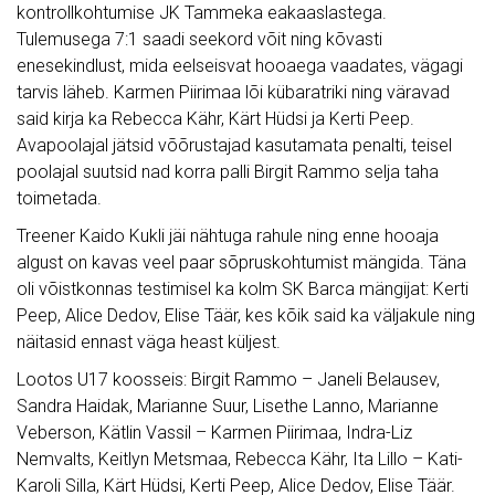
kontrollkohtumise JK Tammeka eakaaslastega.
Tulemusega 7:1 saadi seekord võit ning kõvasti
enesekindlust, mida eelseisvat hooaega vaadates, vägagi
tarvis läheb. Karmen Piirimaa lõi kübaratriki ning väravad
said kirja ka Rebecca Kähr, Kärt Hüdsi ja Kerti Peep.
Avapoolajal jätsid võõrustajad kasutamata penalti, teisel
poolajal suutsid nad korra palli Birgit Rammo selja taha
toimetada.
Treener Kaido Kukli jäi nähtuga rahule ning enne hooaja
algust on kavas veel paar sõpruskohtumist mängida. Täna
oli võistkonnas testimisel ka kolm SK Barca mängijat: Kerti
Peep, Alice Dedov, Elise Täär, kes kõik said ka väljakule ning
näitasid ennast väga heast küljest.
Lootos U17 koosseis: Birgit Rammo – Janeli Belausev,
Sandra Haidak, Marianne Suur, Lisethe Lanno, Marianne
Veberson, Kätlin Vassil – Karmen Piirimaa, Indra-Liz
Nemvalts, Keitlyn Metsmaa, Rebecca Kähr, Ita Lillo – Kati-
Karoli Silla, Kärt Hüdsi, Kerti Peep, Alice Dedov, Elise Täär.