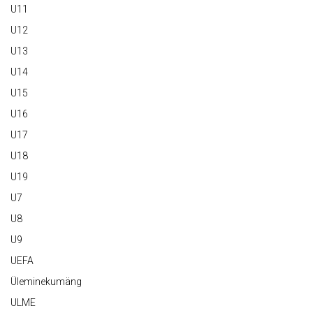
U11
U12
U13
U14
U15
U16
U17
U18
U19
U7
U8
U9
UEFA
Üleminekumäng
ULME