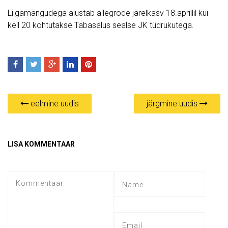
Liigamängudega alustab allegrode järelkasv 18.aprillil kui
kell 20 kohtutakse Tabasalus sealse JK tüdrukutega.
eelmine uudis
järgmine uudis
LISA KOMMENTAAR