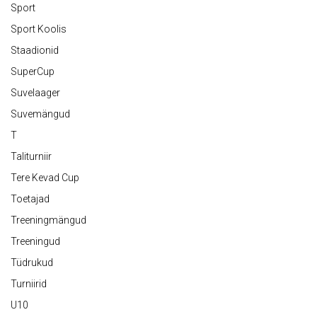
Sport
Sport Koolis
Staadionid
SuperCup
Suvelaager
Suvemängud
T
Taliturniir
Tere Kevad Cup
Toetajad
Treeningmängud
Treeningud
Tüdrukud
Turniirid
U10