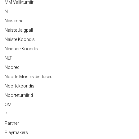
MM Valikturniir
N
Naiskond
Naiste Jalgpall
Naiste Koondis
Neidude Koondis
NLT
Noored
Noorte Meistrivõistlused
Noortekoondis
Noorteturniirid
OM
P
Partner
Playmakers