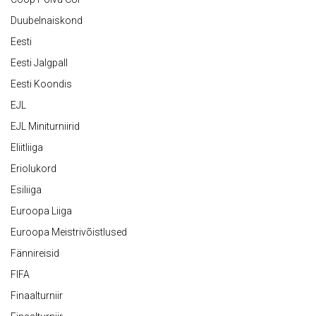
Duubelnaiskond
Eesti
Eesti Jalgpall
Eesti Koondis
EJL
EJL Miniturniirid
Eliitliiga
Eriolukord
Esiliiga
Euroopa Liiga
Euroopa Meistrivõistlused
Fännireisid
FIFA
Finaalturniir