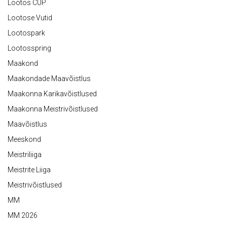
Lootos CUP
Lootose Vutid
Lootospark
Lootosspring
Maakond
Maakondade Maavõistlus
Maakonna Karikavõistlused
Maakonna Meistrivõistlused
Maavõistlus
Meeskond
Meistriliiga
Meistrite Liiga
Meistrivõistlused
MM
MM 2026