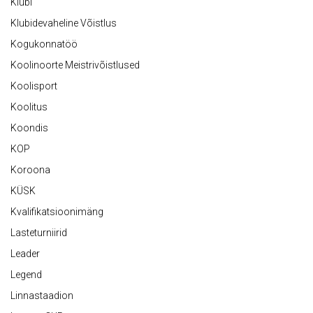
Klubi
Klubidevaheline Võistlus
Kogukonnatöö
Koolinoorte Meistrivõistlused
Koolisport
Koolitus
Koondis
KOP
Koroona
KÜSK
Kvalifikatsioonimäng
Lasteturniirid
Leader
Legend
Linnastaadion