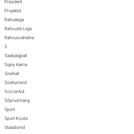
President
Projektid
Rahvaliiga
Rahvuste Liiga
Rahvusvaheline
S
Saalijalgpall
Signy Aarna
Sisehall
Siseturniirid
SoccerAid
Sõprusmäng
Sport
Sport Koolis
Staadionid