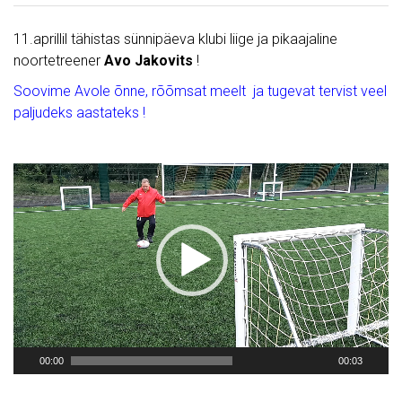
11.aprillil tähistas sünnipäeva klubi liige ja pikaajaline
noortetreener
Avo Jakovits
!
Soovime Avole õnne, rõõmsat meelt ja tugevat tervist veel
paljudeks aastateks !
00:00
00:03