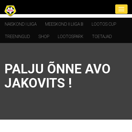
NAISKOND I LIIGA
MEESKOND II LIIGA B
LOOTOS CUP
TREENINGUD
SHOP
LOOTOSPARK
TOETAJAD
PALJU ÕNNE AVO
JAKOVITS !