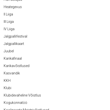
Heategevus
II Liiga
III Liiga
IV Liiga
Jalgpallifestival
Jalgpallikaart
Juubel
Karikafinaal
Karikavõistlused
Kasvandik
KKH
Klubi
Klubidevaheline Võistlus
Kogukonnatöö