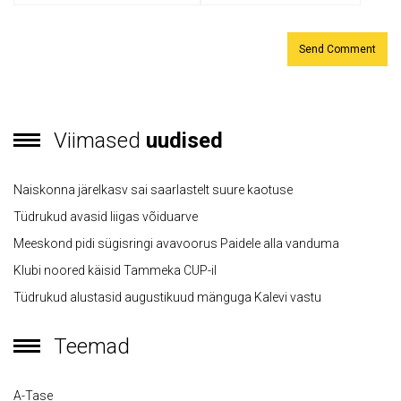
Viimased
uudised
Naiskonna järelkasv sai saarlastelt suure kaotuse
Tüdrukud avasid liigas võiduarve
Meeskond pidi sügisringi avavoorus Paidele alla vanduma
Klubi noored käisid Tammeka CUP-il
Tüdrukud alustasid augustikuud mänguga Kalevi vastu
Teemad
A-Tase