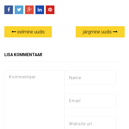
eelmine uudis
järgmine uudis
LISA KOMMENTAAR