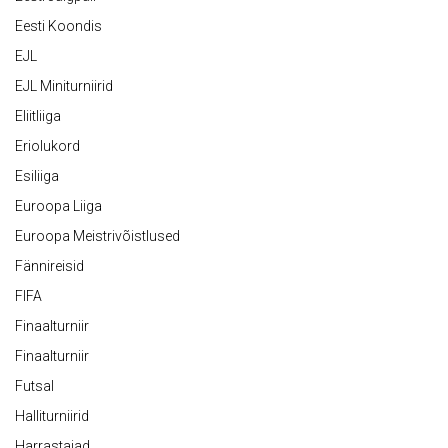
Eesti Koondis
EJL
EJL Miniturniirid
Eliitliiga
Eriolukord
Esiliiga
Euroopa Liiga
Euroopa Meistrivõistlused
Fännireisid
FIFA
Finaalturniir
Finaalturniir
Futsal
Halliturniirid
Harrastajad