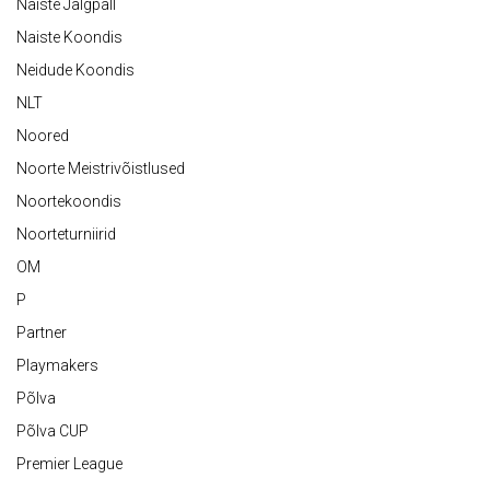
Naiste Jalgpall
Naiste Koondis
Neidude Koondis
NLT
Noored
Noorte Meistrivõistlused
Noortekoondis
Noorteturniirid
OM
P
Partner
Playmakers
Põlva
Põlva CUP
Premier League