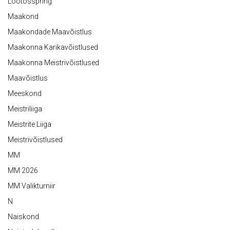
Lootosspring
Maakond
Maakondade Maavõistlus
Maakonna Karikavõistlused
Maakonna Meistrivõistlused
Maavõistlus
Meeskond
Meistriliiga
Meistrite Liiga
Meistrivõistlused
MM
MM 2026
MM Valikturniir
N
Naiskond