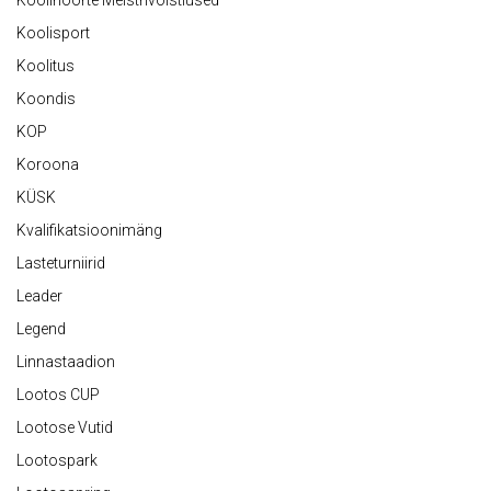
Koolinoorte Meistrivõistlused
Koolisport
Koolitus
Koondis
KOP
Koroona
KÜSK
Kvalifikatsioonimäng
Lasteturniirid
Leader
Legend
Linnastaadion
Lootos CUP
Lootose Vutid
Lootospark