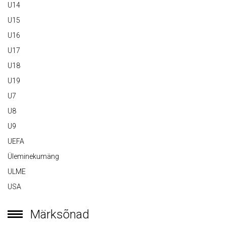
U14
U15
U16
U17
U18
U19
U7
U8
U9
UEFA
Üleminekumäng
ULME
USA
Märksõnad