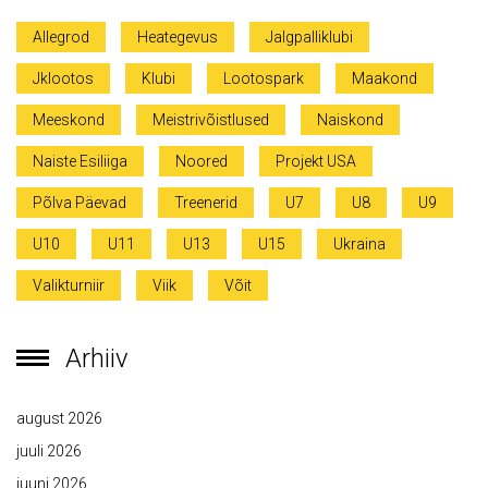
Allegrod
Heategevus
Jalgpalliklubi
Jklootos
Klubi
Lootospark
Maakond
Meeskond
Meistrivõistlused
Naiskond
Naiste Esiliiga
Noored
Projekt USA
Põlva Päevad
Treenerid
U7
U8
U9
U10
U11
U13
U15
Ukraina
Valikturniir
Viik
Võit
Arhiiv
august 2026
juuli 2026
juuni 2026