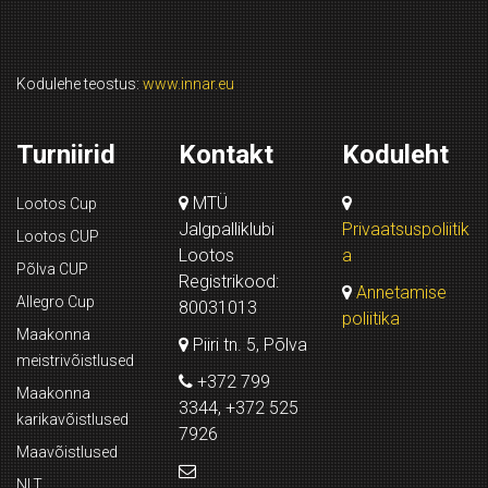
Kodulehe teostus:
www.innar.eu
Turniirid
Kontakt
Koduleht
MTÜ
Lootos Cup
Jalgpalliklubi
Privaatsuspoliitik
Lootos CUP
Lootos
a
Põlva CUP
Registrikood:
Annetamise
Allegro Cup
80031013
poliitika
Maakonna
Piiri tn. 5, Põlva
meistrivõistlused
+372 799
Maakonna
3344, +372 525
karikavõistlused
7926
Maavõistlused
NLT