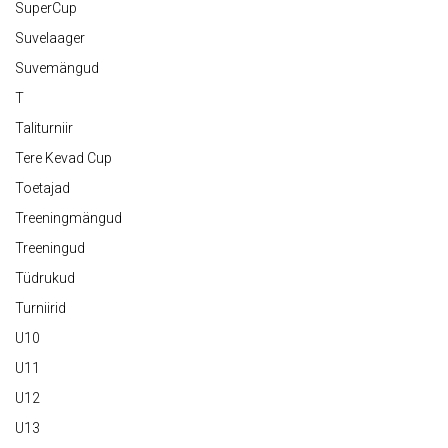
SuperCup
Suvelaager
Suvemängud
T
Taliturniir
Tere Kevad Cup
Toetajad
Treeningmängud
Treeningud
Tüdrukud
Turniirid
U10
U11
U12
U13