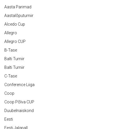
Aasta Parimad
Aastalõputurniir
Alcedo Cup
Allegro
Allegro CUP
B-Tase
Balti Turniir
Balti Turniir
C-Tase
Conference Liiga
Coop
Coop Põlva CUP
Duubelnaiskond
Eesti
Eesti Jalgpall