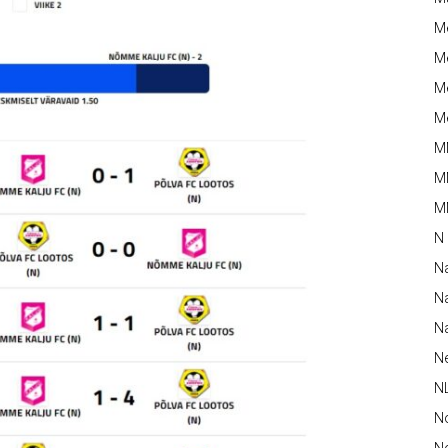
M
Me
Me
Me
M
M
MM
N
N
Na
Na
N
N
N