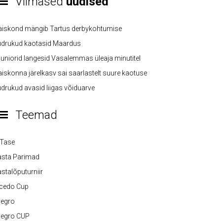
Viimased
uudised
aiskond mängib Tartus derbykohtumise
üdrukud kaotasid Maardus
uniorid langesid Vasalemmas üleaja minutitel
iskonna järelkasv sai saarlastelt suure kaotuse
drukud avasid liigas võiduarve
Teemad
-Tase
asta Parimad
stalõputurniir
lcedo Cup
legro
legro CUP