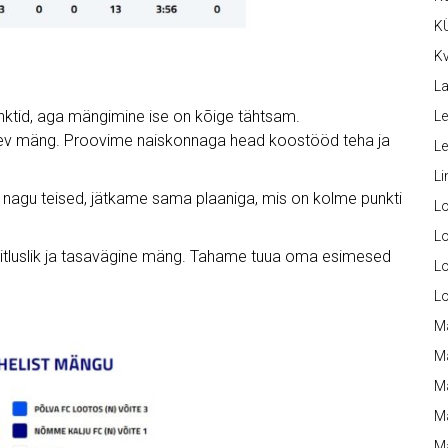
K
Kv
La
unktid, aga mängimine ise on kõige tähtsam.
Le
põnev mäng. Proovime naiskonnaga head koostööd teha ja
L
Li
g nagu teised, jätkame sama plaaniga, mis on kolme punkti
L
Lo
õitluslik ja tasavägine mäng. Tahame tuua oma esimesed
L
L
M
M
M
Ma
M