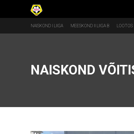
NAISKOND I LIIGA
MEESKOND II LIIGA B
LOOTOS
NAISKOND VÕIT