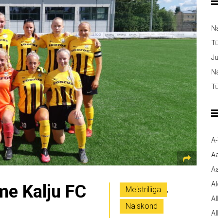
N
T
Ju
Na
Tü
A
A
Aa
A
me Kalju FC
Meistriliiga
,
Al
Naiskond
Al