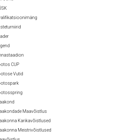
ÜSK
alifikatsioonimäng
steturniirid
ader
egend
nnastaadion
ootos CUP
otose Vutid
ootospark
ootosspring
aakond
aakondade Maavõistlus
aakonna Karikavõistlused
akonna Meistrivõistlused
aavõistlus