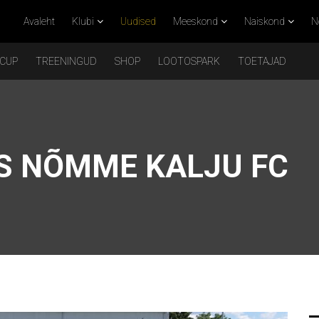
Avaleht
Klubi
Uudised
Meeskond
Naiskond
N
 CUP
TREENINGUD
SHOP
LOOTOSPARK
TOETAJAD
IS NÕMME KALJU FC