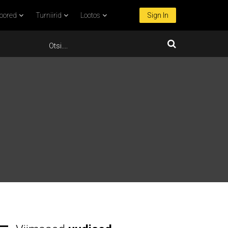
oored
Turniirid
Lootos
Sign In