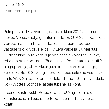
veebr 18, 2024
Kommentaare pole
Pühapäeval, 18.veebruaril, osalesid klubi 2016 sündinud
lapsed Võrus, saalijalgpalliturniiril Helios CUP 2024. Kaheksa
võistkonna turniiril mängiti kahes alagrupis. Lootose
vastaseks olid Võru Helios, FC Elva valge ja JK Merkuur
juunior sinine. Viik, kaotus ja võit andsid kokku neli punkti,
millest piisas poolfinaali jõudmiseks. Poolfinaalis kohtuti B
alagrupi võitja, JK Merkuur-juunior musta võistkonnaga,
kellele kaotati 0:3. Mängus pronksmedalitele olid vastaseks
Tartu WJK Santos noored, kellele tuli napilt 0:1 alla vanduda.
Kokkuvõttes Lootose lastele tubli neljas koht.
Treener Kristin Kukli “Poisid olid tublid! Nägime, mis on
kinnistunud ja millega peab tööd tegema. Tugev neljas
koht!”