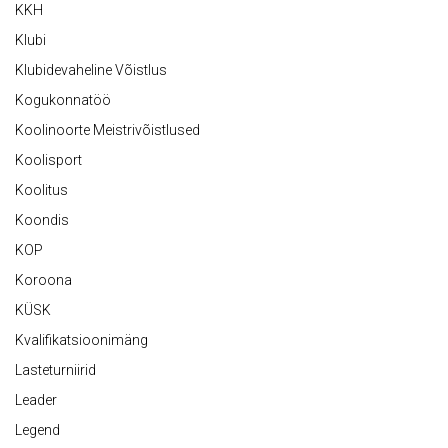
KKH
Klubi
Klubidevaheline Võistlus
Kogukonnatöö
Koolinoorte Meistrivõistlused
Koolisport
Koolitus
Koondis
KOP
Koroona
KÜSK
Kvalifikatsioonimäng
Lasteturniirid
Leader
Legend