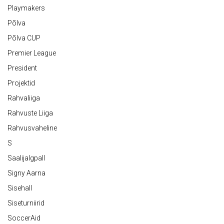
Playmakers
Põlva
Põlva CUP
Premier League
President
Projektid
Rahvaliiga
Rahvuste Liiga
Rahvusvaheline
S
Saalijalgpall
Signy Aarna
Sisehall
Siseturniirid
SoccerAid