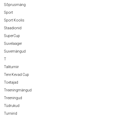
Sõprusmäng
Sport
Sport Koolis
Staadionid
SuperCup
Suvelaager
Suvemängud
T
Taliturniir
Tere Kevad Cup
Toetajad
Treeningmängud
Treeningud
Tüdrukud
Turniirid