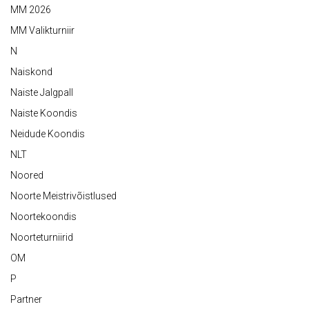
MM 2026
MM Valikturniir
N
Naiskond
Naiste Jalgpall
Naiste Koondis
Neidude Koondis
NLT
Noored
Noorte Meistrivõistlused
Noortekoondis
Noorteturniirid
OM
P
Partner