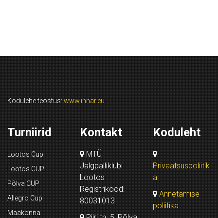
Kodulehe teostus:
www.innar.eu
Turniirid
Kontakt
Koduleht
MTÜ
Lootos Cup
Jalgpalliklubi
Privaatsuspoliitik
Lootos CUP
Lootos
a
Põlva CUP
Registrikood:
Annetamise
Allegro Cup
80031013
poliitika
Maakonna
Piiri tn. 5, Põlva