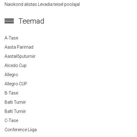
Naiskond alistas Levadia teisel poolajal
Teemad
A-Tase
Aasta Parimad
Aastalõputurniir
Alcedo Cup
Allegro
Allegro CUP
B-Tase
Balti Turniir
Balti Turniir
C-Tase
Conference Liiga