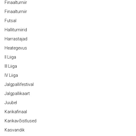
Finaalturniir
Finaalturniir
Futsal
Halliturniirid
Harrastajad
Heategevus
II Liiga
III Liiga
IV Liiga
Jalgpallifestival
Jalgpallikaart
Juubel
Karikafinaal
Karikavõistlused
Kasvandik