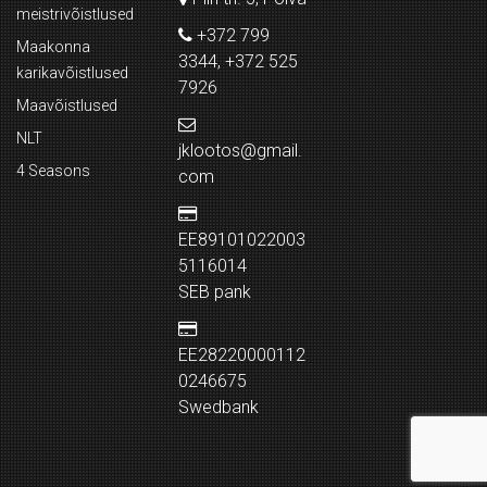
meistrivõistlused
+372 799
Maakonna
3344, +372 525
karikavõistlused
7926
Maavõistlused
NLT
jklootos@gmail.
4 Seasons
com
EE89101022003
5116014
SEB pank
EE28220000112
0246675
Swedbank