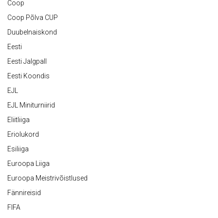
Coop
Coop Põlva CUP
Duubelnaiskond
Eesti
Eesti Jalgpall
Eesti Koondis
EJL
EJL Miniturniirid
Eliitliiga
Eriolukord
Esiliiga
Euroopa Liiga
Euroopa Meistrivõistlused
Fännireisid
FIFA