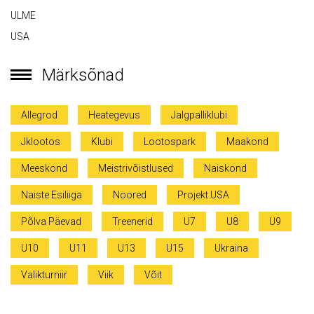
ULME
USA
Märksõnad
Allegrod
Heategevus
Jalgpalliklubi
Jklootos
Klubi
Lootospark
Maakond
Meeskond
Meistrivõistlused
Naiskond
Naiste Esiliiga
Noored
Projekt USA
Põlva Päevad
Treenerid
U7
U8
U9
U10
U11
U13
U15
Ukraina
Valikturniir
Viik
Võit