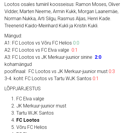
Lootos osales turniiril koosseisus: Ramon Moses, Oliver
Vidder, Marten Neeme, Armin Kukk, Morgan Laanemäe,
Norman Nukka, Arti Silgu, Rasmus Aljas, Henri Kade.
Treenerid Kaido-Meinhard Kukli ja Kristin Kukli.
Mängud:
A1: FC Lootos vs Võru FC Helios
0:0
A2: FC Lootos vs FC Elva valge
0:1
A3: FC Lootos vs JK Merkuur-juunior sinine
2:0
kohamängud
poolfinaal: FC Lootos vs JK Merkuur-juunior must
0:3
3-4. koht: FC Lootos vs Tartu WJK Santos
0:1
LÕPPJÄRJESTUS
FC Elva valge
JK Merkuur-juunior must
Tartu WJK Santos
FC Lootos
Võru FC Helios