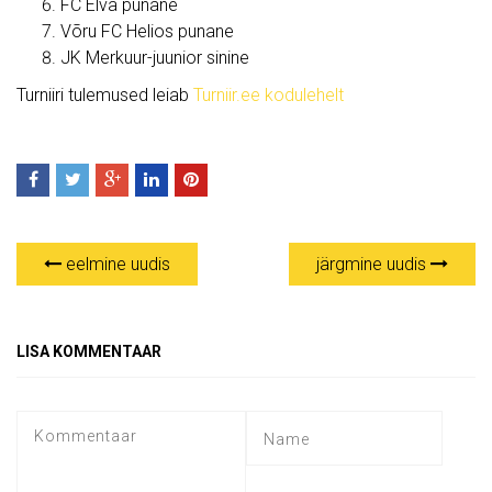
FC Elva punane
Võru FC Helios punane
JK Merkuur-juunior sinine
Turniiri tulemused leiab
Turniir.ee kodulehelt
eelmine uudis
järgmine uudis
LISA KOMMENTAAR