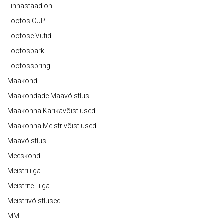
Linnastaadion
Lootos CUP
Lootose Vutid
Lootospark
Lootosspring
Maakond
Maakondade Maavõistlus
Maakonna Karikavõistlused
Maakonna Meistrivõistlused
Maavõistlus
Meeskond
Meistriliiga
Meistrite Liiga
Meistrivõistlused
MM