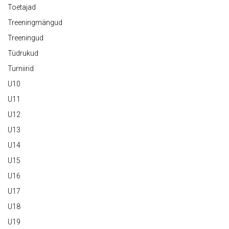
Toetajad
Treeningmängud
Treeningud
Tüdrukud
Turniirid
U10
U11
U12
U13
U14
U15
U16
U17
U18
U19