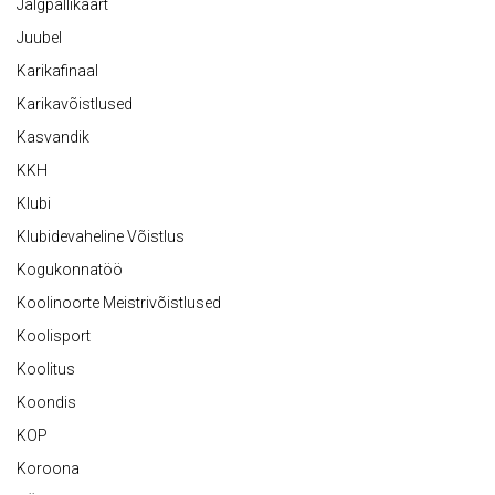
Jalgpallikaart
Juubel
Karikafinaal
Karikavõistlused
Kasvandik
KKH
Klubi
Klubidevaheline Võistlus
Kogukonnatöö
Koolinoorte Meistrivõistlused
Koolisport
Koolitus
Koondis
KOP
Koroona