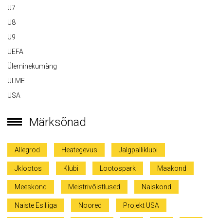
U7
U8
U9
UEFA
Üleminekumäng
ULME
USA
Märksõnad
Allegrod
Heategevus
Jalgpalliklubi
Jklootos
Klubi
Lootospark
Maakond
Meeskond
Meistrivõistlused
Naiskond
Naiste Esiliiga
Noored
Projekt USA