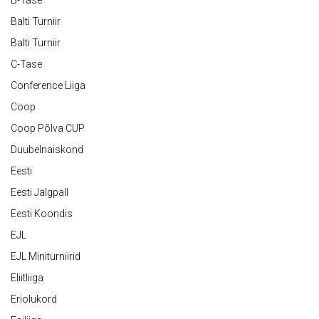
B-Tase
Balti Turniir
Balti Turniir
C-Tase
Conference Liiga
Coop
Coop Põlva CUP
Duubelnaiskond
Eesti
Eesti Jalgpall
Eesti Koondis
EJL
EJL Miniturniirid
Eliitliiga
Eriolukord