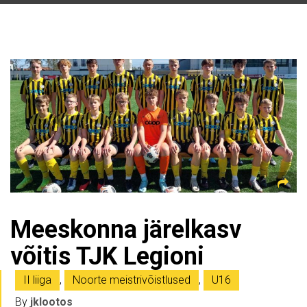
Meeskonna järelkasv
võitis TJK Legioni
II liiga
,
Noorte meistrivõistlused
,
U16
By
jklootos