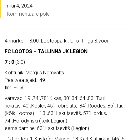
mai 4, 2024
Kommentaare pole
4.mai kell 13:00, Lootospark . U16 II liiga 3.voor
FC LOOTOS – TALLINNA JK LEGION
7 : 0
(3:0)
Kohtunik: Margus Nemvalts
Pealtvaatajaid: 49
Ilm: +16C
väravad: 19`,74`,78`.Kikas, 30`,34`,64`,83`.Tuul
hoiatus: 40`.Kösler, 45`.Tobreluts, 84`.Roodes, 86`.Tuul,
(kõik Lootos) – 13`,63`.Lakutsevitš, 57`Hordus,
74`.Horodynski (kõik Legion)
eemaldamine: 63`.Lakutsevitš (Legion)
FC Lootos: 1-Kristofer Mandel, 18-Karl Kintsiraud (46`.5-