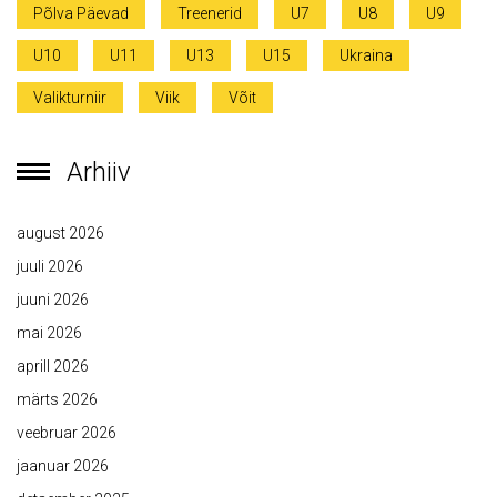
Põlva Päevad
Treenerid
U7
U8
U9
U10
U11
U13
U15
Ukraina
Valikturniir
Viik
Võit
Arhiiv
august 2026
juuli 2026
juuni 2026
mai 2026
aprill 2026
märts 2026
veebruar 2026
jaanuar 2026