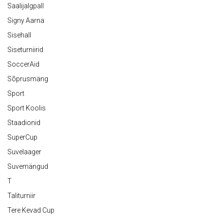
Saalijalgpall
Signy Aarna
Sisehall
Siseturniirid
SoccerAid
Sõprusmäng
Sport
Sport Koolis
Staadionid
SuperCup
Suvelaager
Suvemängud
T
Taliturniir
Tere Kevad Cup