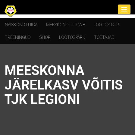
NAISKOND I LIIGA
MEESKOND II LIIGA B
LOOTOS CUP
TREENINGUD
SHOP
LOOTOSPARK
TOETAJAD
MEESKONNA
JÄRELKASV VÕITIS
TJK LEGIONI