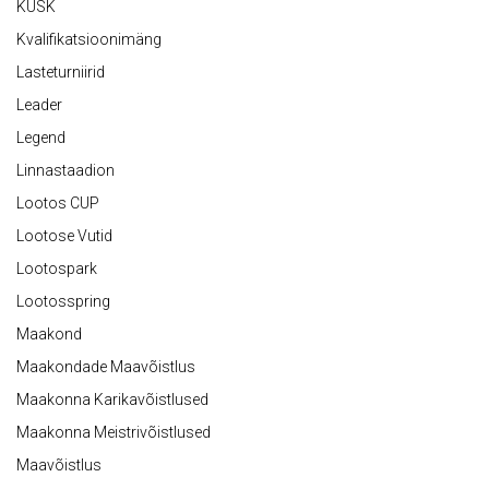
KÜSK
Kvalifikatsioonimäng
Lasteturniirid
Leader
Legend
Linnastaadion
Lootos CUP
Lootose Vutid
Lootospark
Lootosspring
Maakond
Maakondade Maavõistlus
Maakonna Karikavõistlused
Maakonna Meistrivõistlused
Maavõistlus