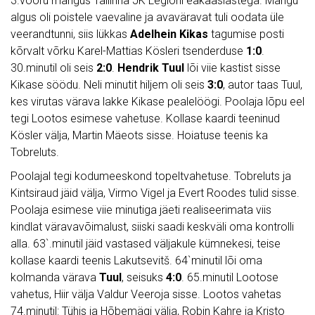
3.vooru mängus Tallinna JK Legioni eakaaslastega. Mängu
algus oli poistele vaevaline ja avaväravat tuli oodata üle
veerandtunni, siis lükkas
Adelhein Kikas
tagumise posti
kõrvalt võrku Karel-Mattias Kösleri tsenderduse
1:0
.
30.minutil oli seis
2:0
.
Hendrik Tuul
lõi viie kastist sisse
Kikase söödu. Neli minutit hiljem oli seis
3:0
, autor taas Tuul,
kes virutas värava lakke Kikase pealelöögi. Poolaja lõpu eel
tegi Lootos esimese vahetuse. Kollase kaardi teeninud
Kösler välja, Martin Mäeots sisse. Hoiatuse teenis ka
Tobreluts.
Poolajal tegi kodumeeskond topeltvahetuse. Tobreluts ja
Kintsiraud jäid välja, Virmo Vigel ja Evert Roodes tulid sisse.
Poolaja esimese viie minutiga jäeti realiseerimata viis
kindlat väravavõimalust, siiski saadi keskväli oma kontrolli
alla. 63`.minutil jäid vastased väljakule kümnekesi, teise
kollase kaardi teenis Lakutsevitš. 64`minutil lõi oma
kolmanda värava
Tuul
, seisuks
4:0
. 65.minutil Lootose
vahetus, Hiir välja Valdur Veeroja sisse. Lootos vahetas
74.minutil: Tühis ja Hõbemägi välja, Robin Kahre ja Kristo