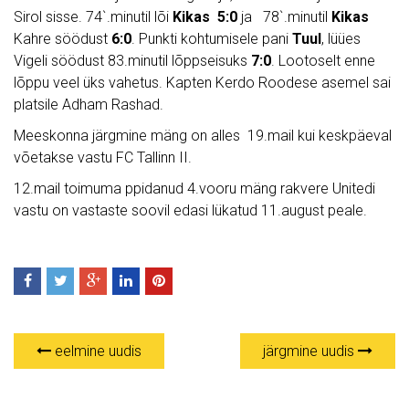
Sirol sisse. 74`.minutil lõi
Kikas
5:0
ja 78`.minutil
Kikas
Kahre söödust
6:0
. Punkti kohtumisele pani
Tuul
, lüües
Vigeli söödust 83.minutil lõppseisuks
7:0
. Lootoselt enne
lõppu veel üks vahetus. Kapten Kerdo Roodese asemel sai
platsile Adham Rashad.
Meeskonna järgmine mäng on alles 19.mail kui keskpäeval
võetakse vastu FC Tallinn II.
12.mail toimuma ppidanud 4.vooru mäng rakvere Unitedi
vastu on vastaste soovil edasi lükatud 11.august peale.
eelmine uudis
järgmine uudis