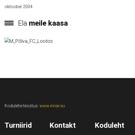
oktoober 2004
Ela
meile kaasa
Kodulehe teostus:
www.innar.eu
Turniirid
Kontakt
Koduleht