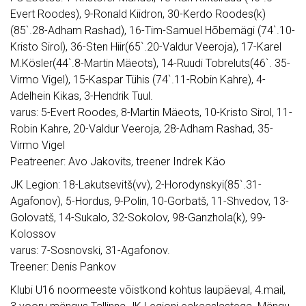
Evert Roodes), 9-Ronald Kiidron, 30-Kerdo Roodes(k)
(85`.28-Adham Rashad), 16-Tim-Samuel Hõbemägi (74`.10-
Kristo Sirol), 36-Sten Hiir(65`.20-Valdur Veeroja), 17-Karel
M.Kösler(44`.8-Martin Mäeots), 14-Ruudi Tobreluts(46`. 35-
Virmo Vigel), 15-Kaspar Tühis (74`.11-Robin Kahre), 4-
Adelhein Kikas, 3-Hendrik Tuul.
varus: 5-Evert Roodes, 8-Martin Mäeots, 10-Kristo Sirol, 11-
Robin Kahre, 20-Valdur Veeroja, 28-Adham Rashad, 35-
Virmo Vigel
Peatreener: Avo Jakovits, treener Indrek Käo
JK Legion: 18-Lakutsevitš(vv), 2-Horodynskyi(85`.31-
Agafonov), 5-Hordus, 9-Polin, 10-Gorbatš, 11-Shvedov, 13-
Golovatš, 14-Sukalo, 32-Sokolov, 98-Ganzhola(k), 99-
Kolossov
varus: 7-Sosnovski, 31-Agafonov.
Treener: Denis Pankov
Klubi U16 noormeeste võistkond kohtus laupäeval, 4.mail,