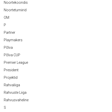
Noortekoondis
Noorteturniirid
OM
P
Partner
Playmakers
Põlva
Põlva CUP
Premier League
President
Projektid
Rahvaliiga
Rahvuste Liiga
Rahvusvaheline
S