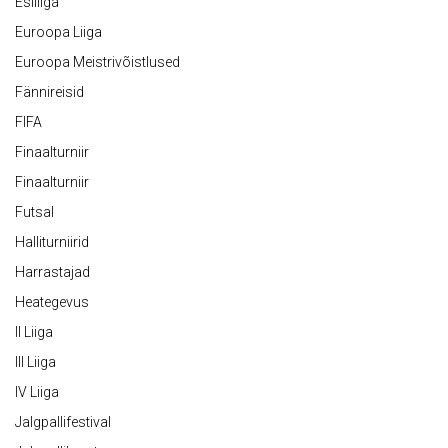
Esiliiga
Euroopa Liiga
Euroopa Meistrivõistlused
Fännireisid
FIFA
Finaalturniir
Finaalturniir
Futsal
Halliturniirid
Harrastajad
Heategevus
II Liiga
III Liiga
IV Liiga
Jalgpallifestival