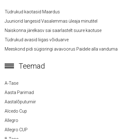
Tüdrukud kaotasid Maardus
Juuniorid langesid Vasalemmas üleaja minutitel
Naiskonna järelkasv sai saarlastelt suure kaotuse
Tüdrukud avasid liigas võiduarve
Meeskond pidi sügisringi avavoorus Paidele alla vanduma
Teemad
A-Tase
Aasta Parimad
Aastalõputurniir
Alcedo Cup
Allegro
Allegro CUP