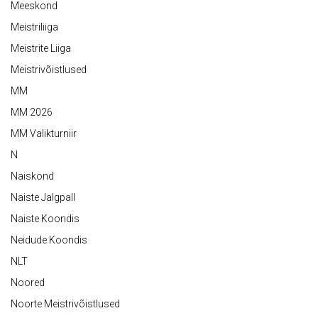
Meeskond
Meistriliiga
Meistrite Liiga
Meistrivõistlused
MM
MM 2026
MM Valikturniir
N
Naiskond
Naiste Jalgpall
Naiste Koondis
Neidude Koondis
NLT
Noored
Noorte Meistrivõistlused