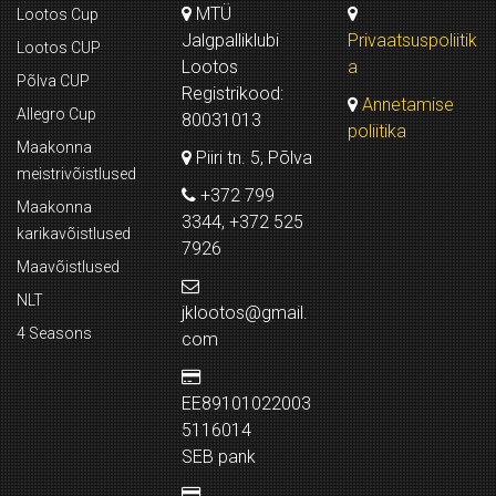
MTÜ
Lootos Cup
Jalgpalliklubi
Privaatsuspoliitik
Lootos CUP
Lootos
a
Põlva CUP
Registrikood:
Annetamise
Allegro Cup
80031013
poliitika
Maakonna
Piiri tn. 5, Põlva
meistrivõistlused
+372 799
Maakonna
3344, +372 525
karikavõistlused
7926
Maavõistlused
NLT
jklootos@gmail.
4 Seasons
com
EE89101022003
5116014
SEB pank