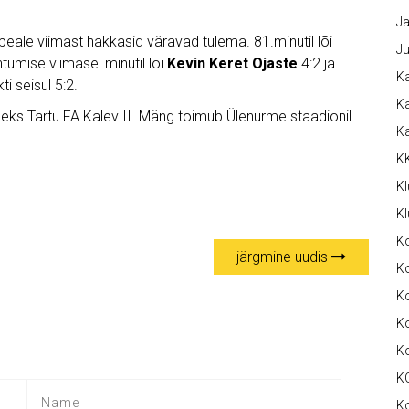
Ja
 peale viimast hakkasid väravad tulema. 81.minutil lõi
Ju
htumise viimasel minutil lõi
Kevin Keret Ojaste
4:2 ja
Ka
i seisul 5:2.
Ka
s Tartu FA Kalev II. Mäng toimub Ülenurme staadionil.
K
K
Kl
Kl
K
järgmine uudis
Ko
Ko
Ko
K
K
K