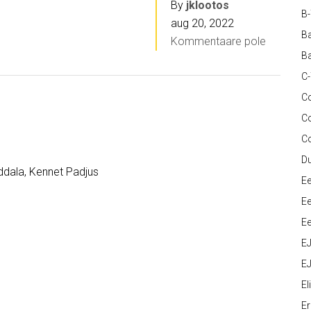
By
jklootos
B
aug 20, 2022
Ba
Kommentaare pole
Ba
C
Co
C
C
D
ddala, Kennet Padjus
Ee
Ee
Ee
E
EJ
Eli
Er