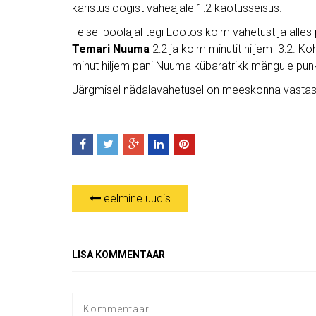
karistuslöögist vaheajale 1:2 kaotusseisus.
Teisel poolajal tegi Lootos kolm vahetust ja alles
Temari Nuuma
2:2 ja kolm minutit hiljem 3:2. Ko
minut hiljem pani Nuuma kübaratrikk mängule punkt
Järgmisel nädalavahetusel on meeskonna vastasek
eelmine uudis
LISA KOMMENTAAR