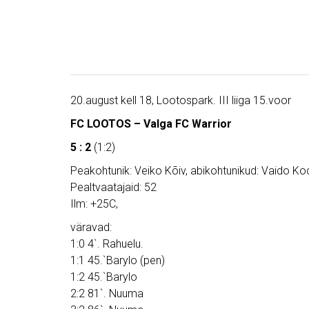
20.august kell 18, Lootospark. III liiga 15.voor
FC LOOTOS – Valga FC Warrior
5 : 2
(1:2)
Peakohtunik: Veiko Kõiv, abikohtunikud: Vaido Ko
Pealtvaatajaid: 52
Ilm: +25C,
väravad:
1:0 4`. Rahuelu.
1:1 45.`Barylo (pen)
1:2 45.`Barylo
2:2 81`. Nuuma