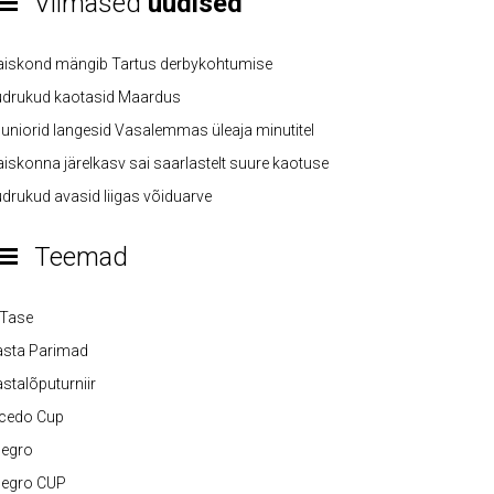
Viimased
uudised
aiskond mängib Tartus derbykohtumise
üdrukud kaotasid Maardus
uniorid langesid Vasalemmas üleaja minutitel
iskonna järelkasv sai saarlastelt suure kaotuse
drukud avasid liigas võiduarve
Teemad
-Tase
asta Parimad
stalõputurniir
lcedo Cup
legro
legro CUP