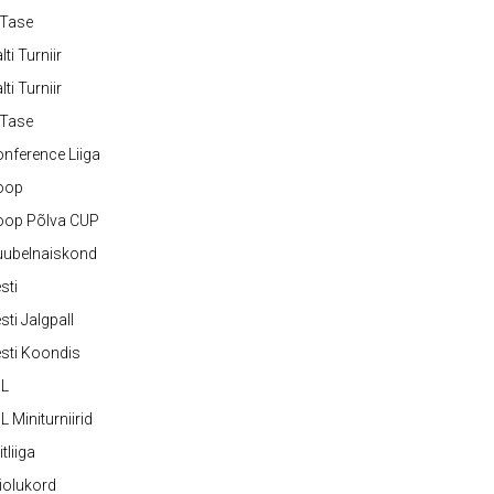
-Tase
lti Turniir
lti Turniir
-Tase
nference Liiga
oop
oop Põlva CUP
uubelnaiskond
sti
sti Jalgpall
sti Koondis
JL
L Miniturniirid
itliiga
iolukord