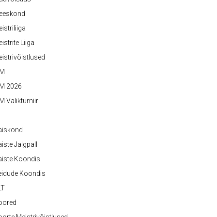
eeskond
istriliiga
istrite Liiga
istrivõistlused
M
M 2026
 Valikturniir
aiskond
iste Jalgpall
iste Koondis
eidude Koondis
LT
oored