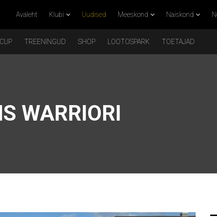
Avaleht
Klubi
Uudised
Meeskond
Naiskond
N
 CUP
TREENINGUD
SHOP
LOOTOSPARK
TOETAJAD
IS WARRIORI