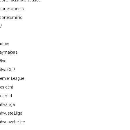
orte Meistrivõistlused
oortekoondis
orteturniirid
M
rtner
laymakers
õlva
õlva CUP
emier League
esident
ojektid
hvaliiga
hvuste Liiga
ahvusvaheline