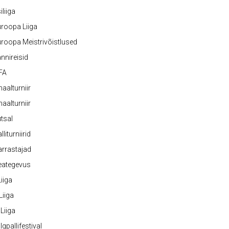
iliiga
roopa Liiga
roopa Meistrivõistlused
nnireisid
FA
naalturniir
naalturniir
tsal
lliturniirid
rrastajad
eategevus
 Liiga
 Liiga
 Liiga
lgpallifestival