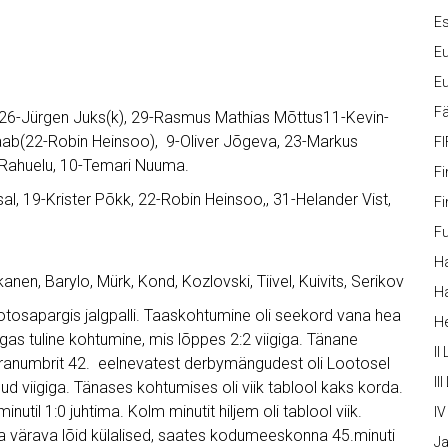
Es
Eu
Eu
Fä
, 26-Jürgen Juks(k), 29-Rasmus Mathias Mõttus11-Kevin-
aab(22-Robin Heinsoo), 9-Oliver Jõgeva, 23-Markus
FI
t Rahuelu, 10-Temari Nuuma.
Fi
l, 19-Krister Põkk, 22-Robin Heinsoo,, 31-Helander Vist,
Fi
Fu
Ha
anen, Barylo, Mürk, Kond, Kozlovski, Tiivel, Kuivits, Serikov
Ha
osapargis jalgpalli. Taaskohtumine oli seekord vana hea
H
gas tuline kohtumine, mis lõppes 2:2 viigiga. Tänane
II
ranumbrit 42. eelnevatest derbymängudest oli Lootosel
III
nud viigiga. Tänases kohtumises oli viik tablool kaks korda.
nutil 1:0 juhtima. Kolm minutit hiljem oli tablool viik.
IV
 aga värava lõid külalised, saates kodumeeskonna 45.minuti
Ja