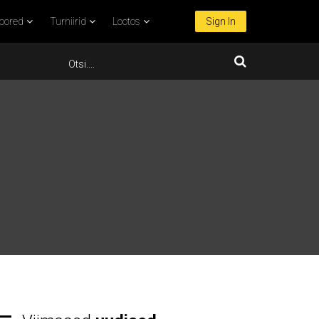
oored
Turniirid
Lootos
Sign In