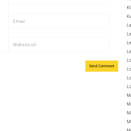
K
Kv
La
Le
L
Li
L
Lo
L
L
M
M
M
Ma
M