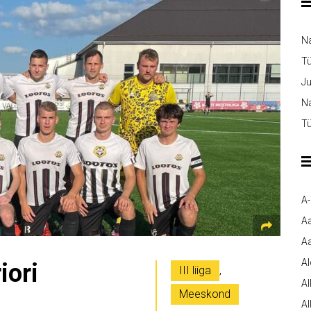
N
T
Ju
Na
Tü
A
A
Aa
A
iori
III liiga
,
Al
Meeskond
Al