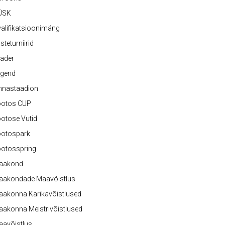
ÜSK
alifikatsioonimäng
steturniirid
ader
egend
nnastaadion
ootos CUP
otose Vutid
ootospark
ootosspring
aakond
aakondade Maavõistlus
aakonna Karikavõistlused
akonna Meistrivõistlused
aavõistlus