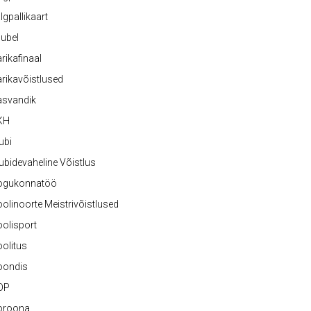
lgpallikaart
ubel
rikafinaal
rikavõistlused
asvandik
KH
ubi
ubidevaheline Võistlus
ogukonnatöö
olinoorte Meistrivõistlused
olisport
olitus
oondis
OP
oroona