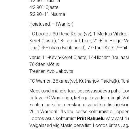
3:2 86`. Nuuma
4:2 90`. Ojaste
5:2 90+1`. Nuuma
Hoiatused: – (Warrior)
FC Lootos: 30-Rene Kolsar(vv), 1-Markus Villako
Keret Ojaste), 13-Tambet Toim, 21-Elon Holger V
Lina(14-Hicham Boulaassal), 77-Tauri Kolk, 7-Prii
varus: 11-Kevin-Keret Ojaste, 14-Hicham Boulaassa
76-Sten Mõtus
Treener: Avo Jakovits
FC Warrior: Bõkarev(vv), Kušnarjov, Paidra(k), Tuhk
Meeskond mängis taasiseseisvuspäeva puhul Loot
tuttava FC Warrioriga, kellega kevadel mängiti Val
kohtumine kahe meeskonna vahel kandis järjekor
20 ja Warrioril 14 võtu. seitse kohtumist oli lõppe
Lootos asus kohtumist
Priit Rahuelu
väravast 4.mi
Valgalased viigistasid penaltist. Lootos üritas ,