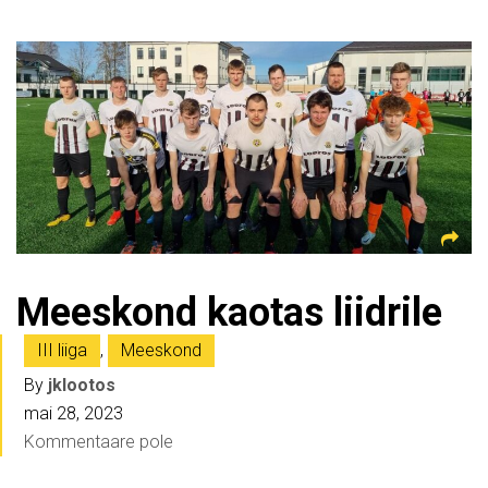
Meeskond kaotas liidrile
III liiga
,
Meeskond
By
jklootos
mai 28, 2023
Kommentaare pole