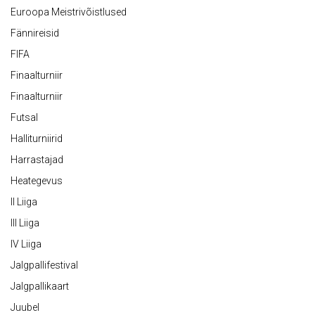
Euroopa Meistrivõistlused
Fännireisid
FIFA
Finaalturniir
Finaalturniir
Futsal
Halliturniirid
Harrastajad
Heategevus
II Liiga
III Liiga
IV Liiga
Jalgpallifestival
Jalgpallikaart
Juubel