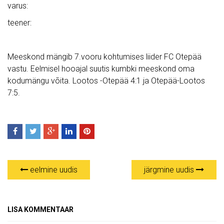
varus:
teener:
Meeskond mängib 7.vooru kohtumises liider FC Otepää
vastu. Eelmisel hooajal suutis kumbki meeskond oma
kodumängu võita. Lootos -Otepää 4:1 ja Otepää-Lootos
7:5.
eelmine uudis
järgmine uudis
LISA KOMMENTAAR