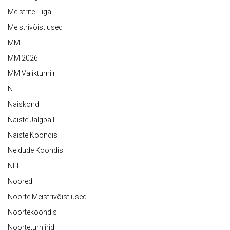
Meistrite Liiga
Meistrivõistlused
MM
MM 2026
MM Valikturniir
N
Naiskond
Naiste Jalgpall
Naiste Koondis
Neidude Koondis
NLT
Noored
Noorte Meistrivõistlused
Noortekoondis
Noorteturniirid