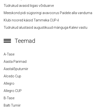
Tüdrukud avasid liigas võiduarve
Meeskond pidi sügisringi avavoorus Paidele alla vanduma
Klubi noored käisid Tammeka CUP-il
Tüdrukud alustasid augustikuud mänguga Kalevi vastu
Teemad
A-Tase
Aasta Parimad
Aastalõputurniir
Alcedo Cup
Allegro
Allegro CUP
B-Tase
Balti Turniir