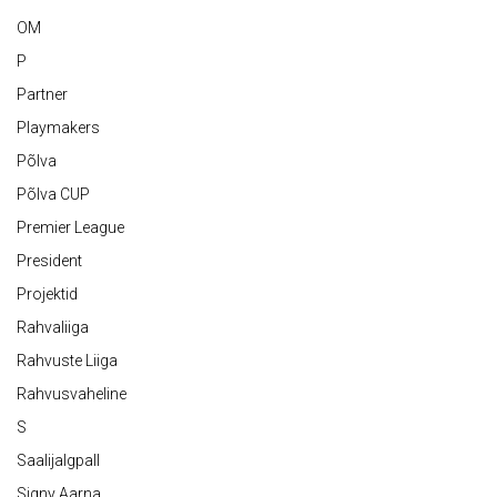
OM
P
Partner
Playmakers
Põlva
Põlva CUP
Premier League
President
Projektid
Rahvaliiga
Rahvuste Liiga
Rahvusvaheline
S
Saalijalgpall
Signy Aarna