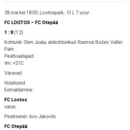
28.mai kel 18:00, Lootospark, III L 7.voor
FC LOOTOS – FC Otepää
1 : 8
(1:2)
Kohtunik: Sten Joala, abikohtunikud: Rasmus Božen, Valter
Pärn
Pealtvaatajaid:
Ilm: +21C
Väravad:
Hoiatused:
Eemaldamine:
FC Lootos
:
varus: .
Peatreener: Avo Jakovits
FC Otepää
: