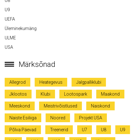
U8
U9
UEFA
Üleminekumäng
ULME
USA
Märksõnad
Allegrod
Heategevus
Jalgpalliklubi
Jklootos
Klubi
Lootospark
Maakond
Meeskond
Meistrivõistlused
Naiskond
Naiste Esiliiga
Noored
Projekt USA
Põlva Päevad
Treenerid
U7
U8
U9