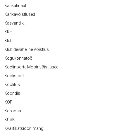
Karikafinaal
Karikavõistlused
Kasvandik
KKH
Klubi
Klubidevaheline Võistlus
Kogukonnatöö
Koolinoorte Meistrivõistlused
Koolisport
Koolitus
Koondis
KOP
Koroona
KÜSK
Kvalifikatsioonimäng