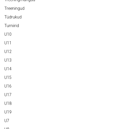
Treeningud
Tüdrukud
Turniirid
U10
U11
U12
U13
U14
U15
U16
U17
U18
U19
U7