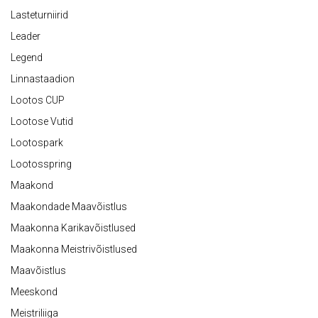
Lasteturniirid
Leader
Legend
Linnastaadion
Lootos CUP
Lootose Vutid
Lootospark
Lootosspring
Maakond
Maakondade Maavõistlus
Maakonna Karikavõistlused
Maakonna Meistrivõistlused
Maavõistlus
Meeskond
Meistriliiga