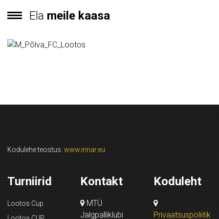
Ela
meile kaasa
Kodulehe teostus:
www.innar.eu
Turniirid
Kontakt
Koduleht
MTÜ
Lootos Cup
Jalgpalliklubi
Privaatsuspoliitik
Lootos CUP