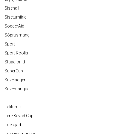
Sisehall
Siseturniirid
SoccerAid
Sõprusmäng
Sport
Sport Koolis
Staadionid
SuperCup
Suvelaager
Suvemängud
T
Taliturniir
Tere Kevad Cup
Toetajad
Treeningmängud