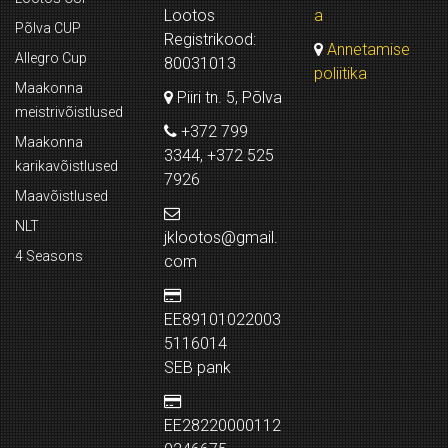
Lootos
a
Põlva CUP
Registrikood:
Annetamise
Allegro Cup
80031013
poliitika
Maakonna
Piiri tn. 5, Põlva
meistrivõistlused
+372 799
Maakonna
3344, +372 525
karikavõistlused
7926
Maavõistlused
NLT
jklootos@gmail.
4 Seasons
com
EE89101022003
5116014
SEB pank
EE28220000112