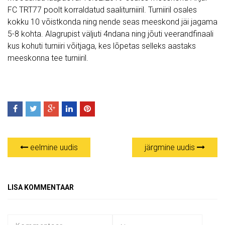
FC TRT77 poolt korraldatud saaliturniiril. Turniiril osales
kokku 10 võistkonda ning nende seas meeskond jäi jagama
5-8 kohta. Alagrupist väljuti 4ndana ning jõuti veerandfinaali
kus kohuti turniiri võitjaga, kes lõpetas selleks aastaks
meeskonna tee turniiril.
eelmine uudis
järgmine uudis
LISA KOMMENTAAR