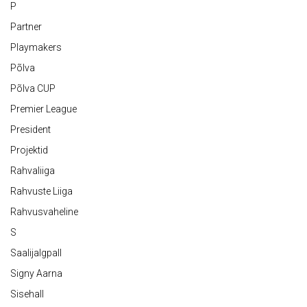
P
Partner
Playmakers
Põlva
Põlva CUP
Premier League
President
Projektid
Rahvaliiga
Rahvuste Liiga
Rahvusvaheline
S
Saalijalgpall
Signy Aarna
Sisehall