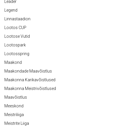
Leader
Legend
Linnastaadion
Lootos CUP
Lootose Vutid
Lootospark
Lootosspring
Maakond
Maakondade Maavõistlus
Maakonna Karikavõistlused
Maakonna Meistrivõistlused
Maavõistlus
Meeskond
Meistriliiga
Meistrite Liiga