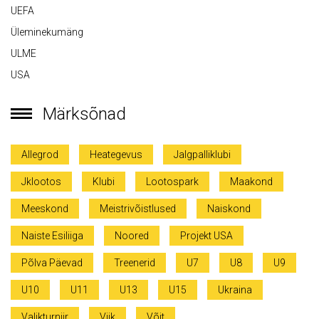
UEFA
Üleminekumäng
ULME
USA
Märksõnad
Allegrod
Heategevus
Jalgpalliklubi
Jklootos
Klubi
Lootospark
Maakond
Meeskond
Meistrivõistlused
Naiskond
Naiste Esiliiga
Noored
Projekt USA
Põlva Päevad
Treenerid
U7
U8
U9
U10
U11
U13
U15
Ukraina
Valikturniir
Viik
Võit