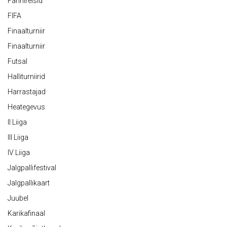
Fännireisid
FIFA
Finaalturniir
Finaalturniir
Futsal
Halliturniirid
Harrastajad
Heategevus
II Liiga
III Liiga
IV Liiga
Jalgpallifestival
Jalgpallikaart
Juubel
Karikafinaal