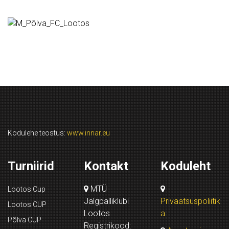
Kodulehe teostus:
www.innar.eu
Turniirid
Kontakt
Koduleht
MTÜ
Lootos Cup
Jalgpalliklubi
Privaatsuspoliitik
Lootos CUP
Lootos
a
Põlva CUP
Registrikood: