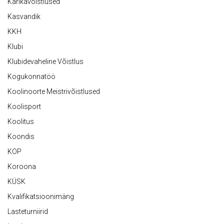
Karikavõistlused
Kasvandik
KKH
Klubi
Klubidevaheline Võistlus
Kogukonnatöö
Koolinoorte Meistrivõistlused
Koolisport
Koolitus
Koondis
KOP
Koroona
KÜSK
Kvalifikatsioonimäng
Lasteturniirid