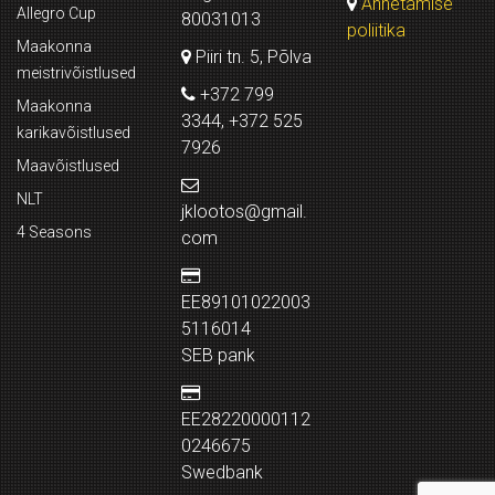
Annetamise
Allegro Cup
80031013
poliitika
Maakonna
Piiri tn. 5, Põlva
meistrivõistlused
+372 799
Maakonna
3344, +372 525
karikavõistlused
7926
Maavõistlused
NLT
jklootos@gmail.
4 Seasons
com
EE89101022003
5116014
SEB pank
EE28220000112
0246675
Swedbank