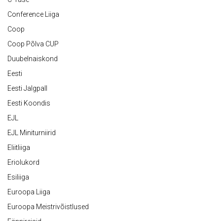
Conference Liiga
Coop
Coop Põlva CUP
Duubelnaiskond
Eesti
Eesti Jalgpall
Eesti Koondis
EJL
EJL Miniturniirid
Eliitliiga
Eriolukord
Esiliiga
Euroopa Liiga
Euroopa Meistrivõistlused