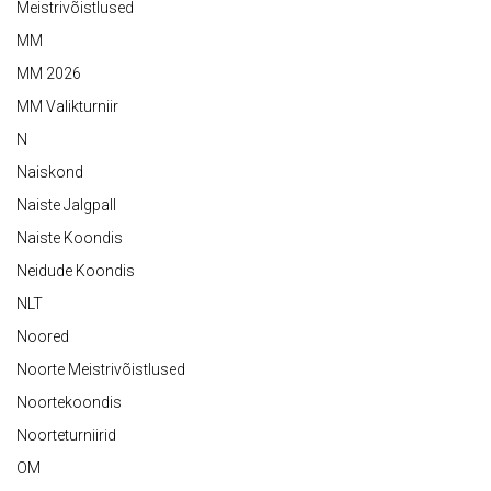
Meistrivõistlused
MM
MM 2026
MM Valikturniir
N
Naiskond
Naiste Jalgpall
Naiste Koondis
Neidude Koondis
NLT
Noored
Noorte Meistrivõistlused
Noortekoondis
Noorteturniirid
OM