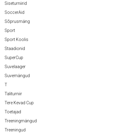
Siseturniirid
SoccerAid
Sõprusmäng
Sport
Sport Koolis
Staadionid
SuperCup
Suvelaager
Suvemängud
T
Taliturniir
Tere Kevad Cup
Toetajad
Treeningmängud
Treeningud