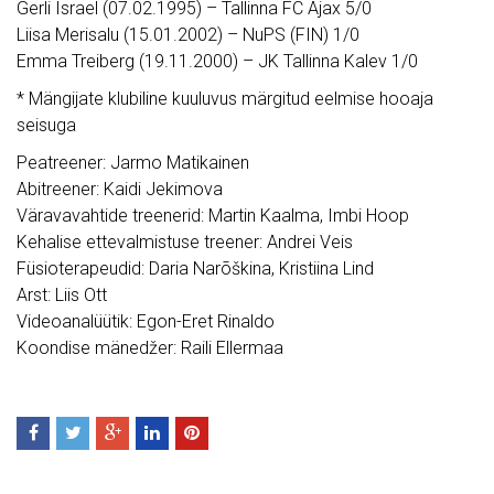
Gerli Israel (07.02.1995) – Tallinna FC Ajax 5/0
Liisa Merisalu (15.01.2002) – NuPS (FIN) 1/0
Emma Treiberg (19.11.2000) – JK Tallinna Kalev 1/0
* Mängijate klubiline kuuluvus märgitud eelmise hooaja
seisuga
Peatreener: Jarmo Matikainen
Abitreener: Kaidi Jekimova
Väravavahtide treenerid: Martin Kaalma, Imbi Hoop
Kehalise ettevalmistuse treener: Andrei Veis
Füsioterapeudid: Daria Narõškina, Kristiina Lind
Arst: Liis Ott
Videoanalüütik: Egon-Eret Rinaldo
Koondise mänedžer: Raili Ellermaa