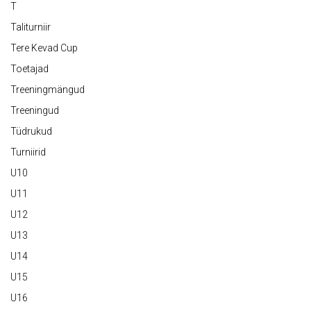
T
Taliturniir
Tere Kevad Cup
Toetajad
Treeningmängud
Treeningud
Tüdrukud
Turniirid
U10
U11
U12
U13
U14
U15
U16