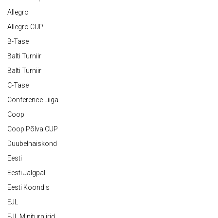
Allegro
Allegro CUP
B-Tase
Balti Turniir
Balti Turniir
C-Tase
Conference Liiga
Coop
Coop Põlva CUP
Duubelnaiskond
Eesti
Eesti Jalgpall
Eesti Koondis
EJL
EJL Miniturniirid