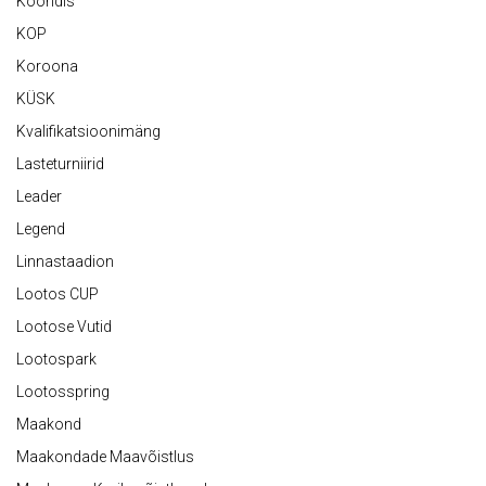
Koondis
KOP
Koroona
KÜSK
Kvalifikatsioonimäng
Lasteturniirid
Leader
Legend
Linnastaadion
Lootos CUP
Lootose Vutid
Lootospark
Lootosspring
Maakond
Maakondade Maavõistlus