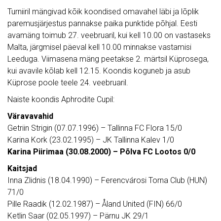
Turniiril mängivad kõik koondised omavahel läbi ja lõplik
paremusjärjestus pannakse paika punktide põhjal. Eesti
avamäng toimub 27. veebruaril, kui kell 10.00 on vastaseks
Malta, järgmisel päeval kell 10.00 minnakse vastamisi
Leeduga. Viimasena mäng peetakse 2. märtsil Küprosega,
kui avavile kõlab kell 12.15. Koondis koguneb ja asub
Küprose poole teele 24. veebruaril.
Naiste koondis Aphrodite Cupil:
Väravavahid
Getriin Strigin (07.07.1996) – Tallinna FC Flora 15/0
Karina Kork (23.02.1995) – JK Tallinna Kalev 1/0
Karina Piirimaa (30.08.2000) – Põlva FC Lootos 0/0
Kaitsjad
Inna Zlidnis (18.04.1990) – Ferencvárosi Torna Club (HUN)
71/0
Pille Raadik (12.02.1987) – Åland United (FIN) 66/0
Ketlin Saar (02.05.1997) – Pärnu JK 29/1