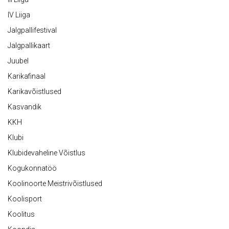
IV Liiga
Jalgpallifestival
Jalgpallikaart
Juubel
Karikafinaal
Karikavõistlused
Kasvandik
KKH
Klubi
Klubidevaheline Võistlus
Kogukonnatöö
Koolinoorte Meistrivõistlused
Koolisport
Koolitus