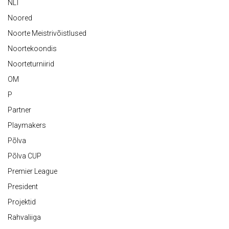
NLT
Noored
Noorte Meistrivõistlused
Noortekoondis
Noorteturniirid
OM
P
Partner
Playmakers
Põlva
Põlva CUP
Premier League
President
Projektid
Rahvaliiga