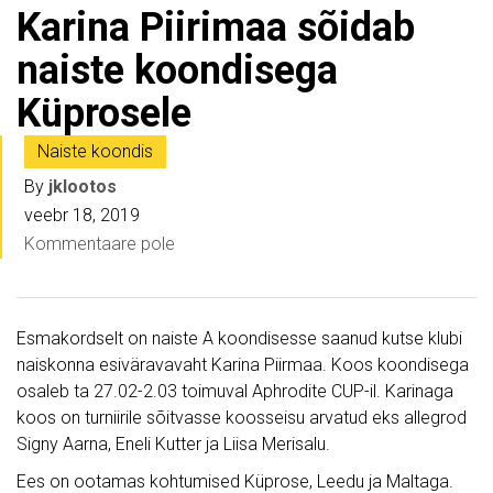
Karina Piirimaa sõidab
naiste koondisega
Küprosele
Naiste koondis
By
jklootos
veebr 18, 2019
Kommentaare pole
Esmakordselt on naiste A koondisesse saanud kutse klubi
naiskonna esiväravavaht Karina Piirmaa. Koos koondisega
osaleb ta 27.02-2.03 toimuval Aphrodite CUP-il. Karinaga
koos on turniirile sõitvasse koosseisu arvatud eks allegrod
Signy Aarna, Eneli Kutter ja Liisa Merisalu.
Ees on ootamas kohtumised Küprose, Leedu ja Maltaga.