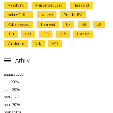
Meeskond
Meistrivõistlused
Naiskond
Naiste Esiliiga
Noored
Projekt USA
Põlva Päevad
Treenerid
U7
U8
U9
U10
U11
U13
U15
Ukraina
Valikturniir
Viik
Võit
Arhiiv
august 2026
juuli 2026
juuni 2026
mai 2026
aprill 2026
märts 2026