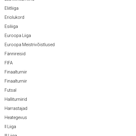
Eliitliiga
Eriolukord
Esiliiga
Euroopa Liiga
Euroopa Meistrivõistlused
Fännireisid
FIFA
Finaalturniir
Finaalturniir
Futsal
Halliturniirid
Harrastajad
Heategevus
II Liiga
III Liiga