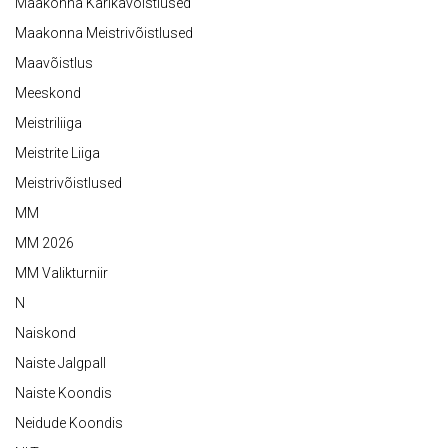
Maakonna Karikavõistlused
Maakonna Meistrivõistlused
Maavõistlus
Meeskond
Meistriliiga
Meistrite Liiga
Meistrivõistlused
MM
MM 2026
MM Valikturniir
N
Naiskond
Naiste Jalgpall
Naiste Koondis
Neidude Koondis