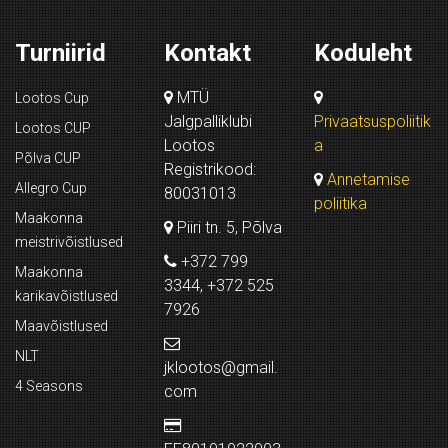
Turniirid
Kontakt
Koduleht
MTÜ
Lootos Cup
Jalgpalliklubi
Privaatsuspoliitik
Lootos CUP
Lootos
a
Põlva CUP
Registrikood:
Annetamise
Allegro Cup
80031013
poliitika
Maakonna
Piiri tn. 5, Põlva
meistrivõistlused
+372 799
Maakonna
3344, +372 525
karikavõistlused
7926
Maavõistlused
NLT
jklootos@gmail.
4 Seasons
com