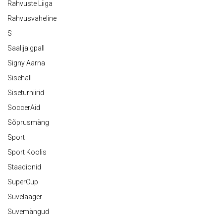
Rahvuste Liiga
Rahvusvaheline
S
Saalijalgpall
Signy Aarna
Sisehall
Siseturniirid
SoccerAid
Sõprusmäng
Sport
Sport Koolis
Staadionid
SuperCup
Suvelaager
Suvemängud