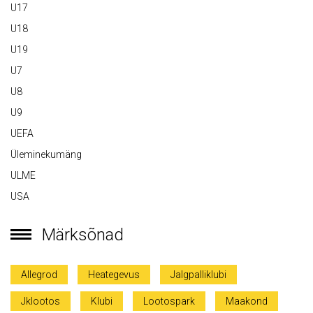
U17
U18
U19
U7
U8
U9
UEFA
Üleminekumäng
ULME
USA
Märksõnad
Allegrod
Heategevus
Jalgpalliklubi
Jklootos
Klubi
Lootospark
Maakond