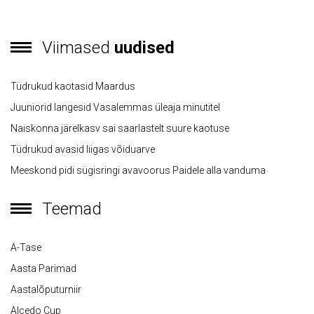
Viimased
uudised
Tüdrukud kaotasid Maardus
Juuniorid langesid Vasalemmas üleaja minutitel
Naiskonna järelkasv sai saarlastelt suure kaotuse
Tüdrukud avasid liigas võiduarve
Meeskond pidi sügisringi avavoorus Paidele alla vanduma
Teemad
A-Tase
Aasta Parimad
Aastalõputurniir
Alcedo Cup