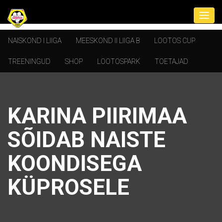
NAISKOND I LIIGA
MEESKOND II LIIGA B
LOOTOS CUP
TREENINGUD
SHOP
LOOTOSPARK
TOETAJAD
KARINA PIIRIMAA
SÕIDAB NAISTE
KOONDISEGA
KÜPROSELE