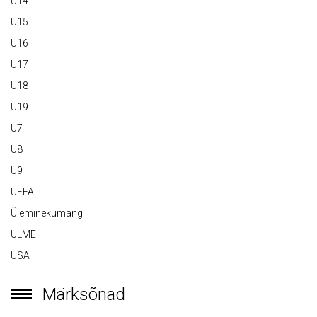
U14
U15
U16
U17
U18
U19
U7
U8
U9
UEFA
Üleminekumäng
ULME
USA
Märksõnad