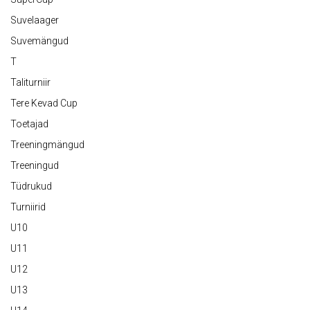
Suvelaager
Suvemängud
T
Taliturniir
Tere Kevad Cup
Toetajad
Treeningmängud
Treeningud
Tüdrukud
Turniirid
U10
U11
U12
U13