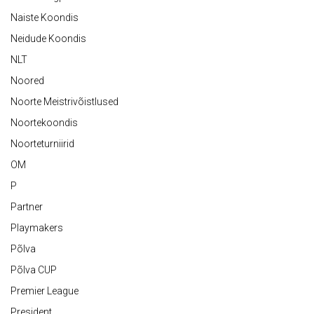
Naiste Koondis
Neidude Koondis
NLT
Noored
Noorte Meistrivõistlused
Noortekoondis
Noorteturniirid
OM
P
Partner
Playmakers
Põlva
Põlva CUP
Premier League
President