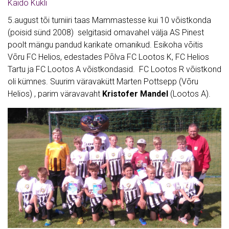
Kaido Kukli
5.august tõi turniiri taas Mammastesse kui 10 võistkonda
(poisid sünd 2008) selgitasid omavahel välja AS Pinest
poolt mängu pandud karikate omanikud. Esikoha võitis
Võru FC Helios, edestades Põlva FC Lootos K, FC Helios
Tartu ja FC Lootos A võistkondasid. FC Lootos R võistkond
oli kümnes. Suurim väravakütt Marten Pottsepp (Võru
Helios) , parim väravavaht
Kristofer Mandel
(Lootos A).