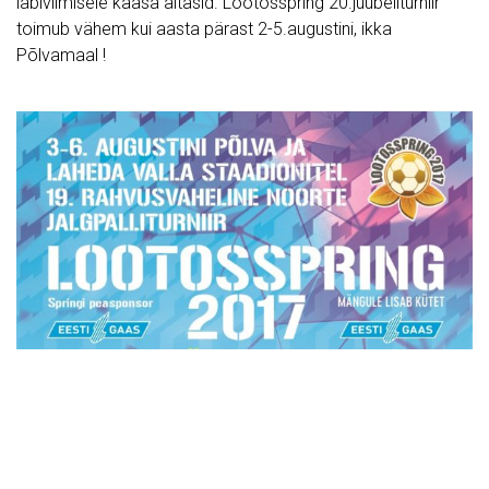
läbiviimisele kaasa aitasid. Lootosspring 20.juubeliturniir
toimub vähem kui aasta pärast 2-5.augustini, ikka
Põlvamaal !