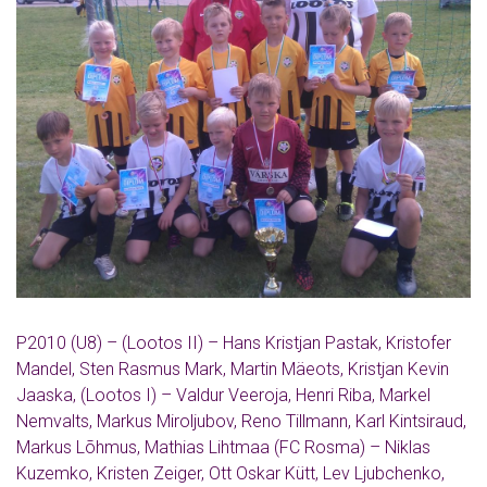
P2010 (U8) – (Lootos II) – Hans Kristjan Pastak, Kristofer
Mandel, Sten Rasmus Mark, Martin Mäeots, Kristjan Kevin
Jaaska, (Lootos I) – Valdur Veeroja, Henri Riba, Markel
Nemvalts, Markus Miroljubov, Reno Tillmann, Karl Kintsiraud,
Markus Lõhmus, Mathias Lihtmaa (FC Rosma) – Niklas
Kuzemko, Kristen Zeiger, Ott Oskar Kütt, Lev Ljubchenko,