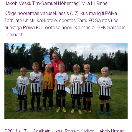
Jakob Veski, Tim-Samuel Hõbemägi, Miia Lii Rinne.
Kõige nooremas vanuseklassis (U7), kus mängiti Põlva
Tarbijate Ühistu karikatele, edestas Tartu FC Santos ühe
punktiga Põlva FC Lootose noori. Kolmas oli BFK Salaspils
Lätimaalt.
P2011 (U7) – Adelhein Kikas, Ronald Kiidron, Jakob Urman,