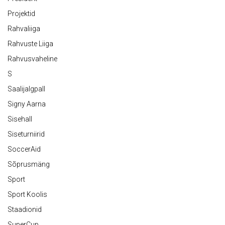
Projektid
Rahvaliiga
Rahvuste Liiga
Rahvusvaheline
S
Saalijalgpall
Signy Aarna
Sisehall
Siseturniirid
SoccerAid
Sõprusmäng
Sport
Sport Koolis
Staadionid
SuperCup