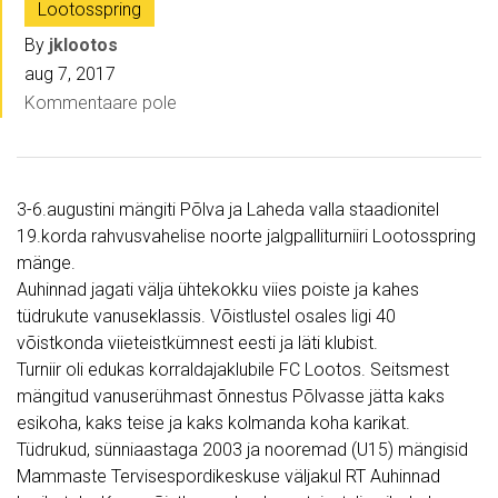
Lootosspring
By
jklootos
aug 7, 2017
Kommentaare pole
3-6.augustini mängiti Põlva ja Laheda valla staadionitel
19.korda rahvusvahelise noorte jalgpalliturniiri Lootosspring
mänge.
Auhinnad jagati välja ühtekokku viies poiste ja kahes
tüdrukute vanuseklassis. Võistlustel osales ligi 40
võistkonda viieteistkümnest eesti ja läti klubist.
Turniir oli edukas korraldajaklubile FC Lootos. Seitsmest
mängitud vanuserühmast õnnestus Põlvasse jätta kaks
esikoha, kaks teise ja kaks kolmanda koha karikat.
Tüdrukud, sünniaastaga 2003 ja nooremad (U15) mängisid
Mammaste Tervisespordikeskuse väljakul RT Auhinnad