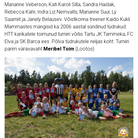
Marianne Veberson, Kati Karoli Silla, Sandra Haidak,
Rebecca Kähr, Indra Liz Nemvalts, Marianne Suur, Ly
Saarniit ja Janely Belausev. Võistkonna treener Kaido Kukli
Mammastes mängisid ka 2006 aastal sündinud tüdrukud.
HTT karikatele toimunud turniiri võitis Tartu JK Tammeka, FC
Elva ja SK Barca ees. Põlva tüdrukutele neljas koht. Turniiri
parim väravavaht
Meribel Toim
(Lootos)