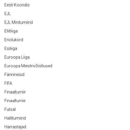
Eesti Koondis
EJL
EJL Miniturniirid
Eliitliiga
Eriolukord
Esiliiga
Euroopa Liiga
Euroopa Meistrivõistlused
Fännireisid
FIFA
Finaalturniir
Finaalturniir
Futsal
Halliturniirid
Harrastajad