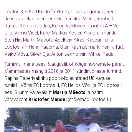
Lootos K – Karl Kristofer Hirmo, Oliver Jagomäe, Regor
Janson, aleksander Jerotski, Renaldo Malm, Roobert
Rattus, Kerdo Roodes, Keron Valdonen . Lootos A – Veli
Lillo, Virmo Vigel, Karel Mattias Kösler, Kristofer mandel,
Sten Hiir, Martin Mäeots, Adelhein Kikas, Kaspar Tühis,
Lootos R – Henri Haabma, Sten Rasmus mark, Henrik Tuul,
Veiko Võsu, Silver Oja, Anton Jermohhin, Mihkel Padar.
Turniiri viimane päev, 6.augustil, oli kõige nooremate päralt.
Mammastes mängiti 2010 ja 2011 sündinud laste turniirid.
Räpina Paberivabriku poolt olid auhinnad U8 vanuse
turniiril. Võitis FC Lootos II, FC Helios Võru ja FC Lootos I
ees. Suurim väravakütt
Martin Mäeots
ja parim
väravavaht
Kristofer Mandel
(mõlemad Lootos II)