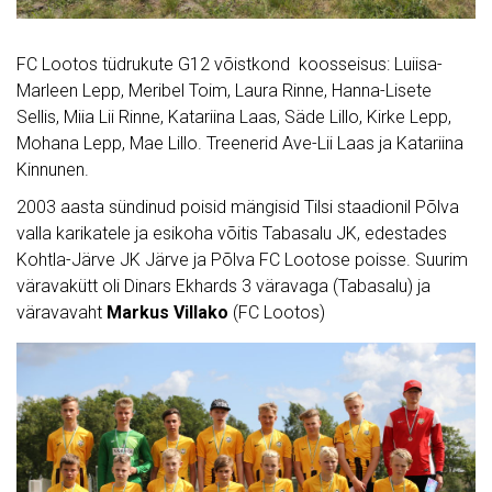
FC Lootos tüdrukute G12 võistkond koosseisus: Luiisa-
Marleen Lepp, Meribel Toim, Laura Rinne, Hanna-Lisete
Sellis, Miia Lii Rinne, Katariina Laas, Säde Lillo, Kirke Lepp,
Mohana Lepp, Mae Lillo. Treenerid Ave-Lii Laas ja Katariina
Kinnunen.
2003 aasta sündinud poisid mängisid Tilsi staadionil Põlva
valla karikatele ja esikoha võitis Tabasalu JK, edestades
Kohtla-Järve JK Järve ja Põlva FC Lootose poisse. Suurim
väravakütt oli Dinars Ekhards 3 väravaga (Tabasalu) ja
väravavaht
Markus Villako
(FC Lootos)