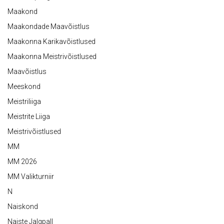
Maakond
Maakondade Maavõistlus
Maakonna Karikavõistlused
Maakonna Meistrivõistlused
Maavõistlus
Meeskond
Meistriliiga
Meistrite Liiga
Meistrivõistlused
MM
MM 2026
MM Valikturniir
N
Naiskond
Naiste Jalgpall