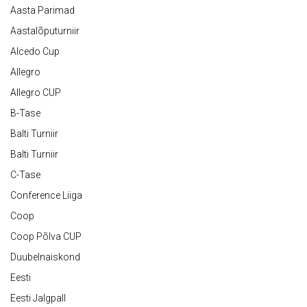
Aasta Parimad
Aastalõputurniir
Alcedo Cup
Allegro
Allegro CUP
B-Tase
Balti Turniir
Balti Turniir
C-Tase
Conference Liiga
Coop
Coop Põlva CUP
Duubelnaiskond
Eesti
Eesti Jalgpall