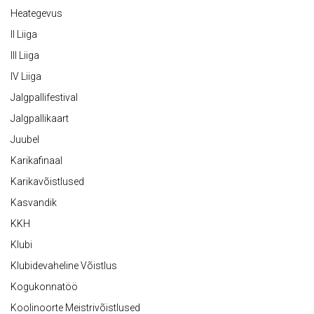
Heategevus
II Liiga
III Liiga
IV Liiga
Jalgpallifestival
Jalgpallikaart
Juubel
Karikafinaal
Karikavõistlused
Kasvandik
KKH
Klubi
Klubidevaheline Võistlus
Kogukonnatöö
Koolinoorte Meistrivõistlused