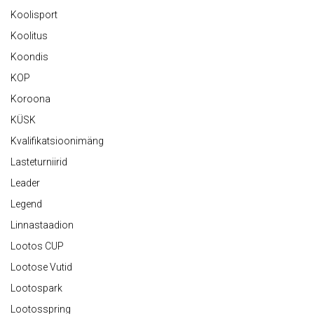
Koolisport
Koolitus
Koondis
KOP
Koroona
KÜSK
Kvalifikatsioonimäng
Lasteturniirid
Leader
Legend
Linnastaadion
Lootos CUP
Lootose Vutid
Lootospark
Lootosspring