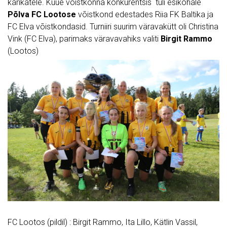
karikatele. Kuue võistkonna konkurentsis tuli esikohale
Põlva FC Lootose
võistkond edestades Riia FK Baltika ja
FC Elva võistkondasid. Turniiri suurim väravakütt oli Christina
Vink (FC Elva), parimaks väravavahiks valiti
Birgit Rammo
(Lootos)
FC Lootos (pildil)
: Birgit Rammo, Ita Lillo, Kätlin Vassil,