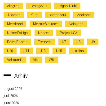
Allegrod
Heategevus
Jalgpalliklubi
Jklootos
Klubi
Lootospark
Maakond
Meeskond
Meistrivõistlused
Naiskond
Naiste Esiliiga
Noored
Projekt USA
Põlva Päevad
Treenerid
U7
U8
U9
U10
U11
U13
U15
Ukraina
Valikturniir
Viik
Võit
Arhiiv
august 2026
juuli 2026
juuni 2026