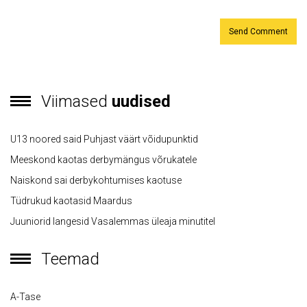
Viimased
uudised
U13 noored said Puhjast väärt võidupunktid
Meeskond kaotas derbymängus võrukatele
Naiskond sai derbykohtumises kaotuse
Tüdrukud kaotasid Maardus
Juuniorid langesid Vasalemmas üleaja minutitel
Teemad
A-Tase