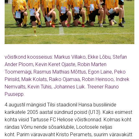
võistkond koosseisus: Markus Villako, Ekke Lõbu, Stefan
Ander Ploom, Kevin Keret Ojaste, Robin Marten
Toomemägi, Rasmus Mathias Mõttus, Egon Laine, Peko
Piirisild, Maik Kolats, Raiko Ojamaa, Robin Heinsoo, Indrek
Nemvalts, Kevin Tühis, Johannes Luik. Treener Rauno
Puusepp.
4.augustil mängisid Tilsi staadionil Hansa bussiliinide
karikatele 2005 aastal sündinud poisid (U13). Kaks esimest
kohta viisid Tartusse FC Heliose võistkonnad. Kolmas koht
rändas Võrru nende sõsarklubile, Lootosele neljas
koht. Parim väravavaht Kristo Peramets, suurim väravakütt