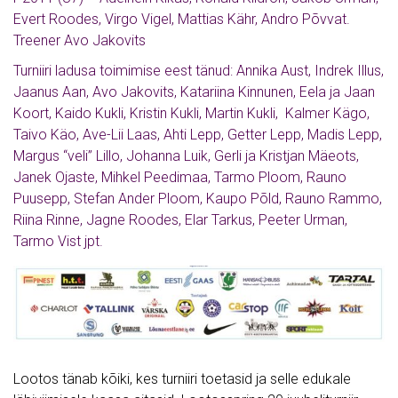
Evert Roodes, Virgo Vigel, Mattias Kähr, Andro Põvvat.
Treener Avo Jakovits
Turniiri ladusa toimimise eest tänud: Annika Aust, Indrek Illus,
Jaanus Aan, Avo Jakovits, Katariina Kinnunen, Eela ja Jaan
Koort, Kaido Kukli, Kristin Kukli, Martin Kukli, Kalmer Kägo,
Taivo Käo, Ave-Lii Laas, Ahti Lepp, Getter Lepp, Madis Lepp,
Margus “veli” Lillo, Johanna Luik, Gerli ja Kristjan Mäeots,
Janek Ojaste, Mihkel Peedimaa, Tarmo Ploom, Rauno
Puusepp, Stefan Ander Ploom, Kaupo Põld, Rauno Rammo,
Riina Rinne, Jagne Roodes, Elar Tarkus, Peeter Urman,
Tarmo Vist jpt.
Lootos
tänab kõiki, kes turniiri toetasid ja selle edukale