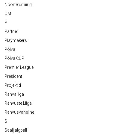
Noorteturniirid
OM
P
Partner
Playmakers
Põlva
Põlva CUP
Premier League
President
Projektid
Rahvaliiga
Rahvuste Liiga
Rahvusvaheline
S
Saalijalgpall