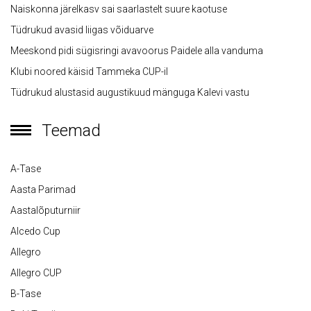
Naiskonna järelkasv sai saarlastelt suure kaotuse
Tüdrukud avasid liigas võiduarve
Meeskond pidi sügisringi avavoorus Paidele alla vanduma
Klubi noored käisid Tammeka CUP-il
Tüdrukud alustasid augustikuud mänguga Kalevi vastu
Teemad
A-Tase
Aasta Parimad
Aastalõputurniir
Alcedo Cup
Allegro
Allegro CUP
B-Tase