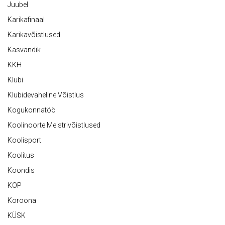
Juubel
Karikafinaal
Karikavõistlused
Kasvandik
KKH
Klubi
Klubidevaheline Võistlus
Kogukonnatöö
Koolinoorte Meistrivõistlused
Koolisport
Koolitus
Koondis
KOP
Koroona
KÜSK