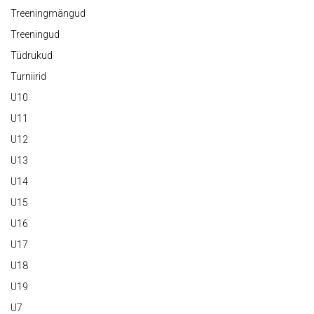
Treeningmängud
Treeningud
Tüdrukud
Turniirid
U10
U11
U12
U13
U14
U15
U16
U17
U18
U19
U7