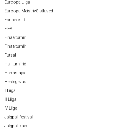
Euroopa Liiga
Euroopa Meistrivõistlused
Fännireisid
FIFA
Finaalturniir
Finaalturniir
Futsal
Halliturniirid
Harrastajad
Heategevus
II Liiga
III Liiga
IV Liiga
Jalgpallifestival
Jalgpallikaart