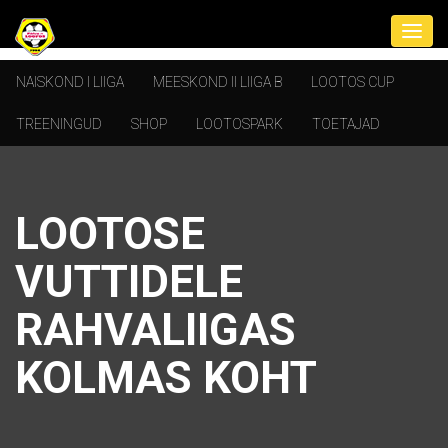
NAISKOND I LIIGA
MEESKOND II LIIGA B
LOOTOS CUP
TREENINGUD
SHOP
LOOTOSPARK
TOETAJAD
LOOTOSE
VUTTIDELE
RAHVALIIGAS
KOLMAS KOHT