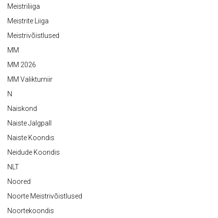
Meistriliiga
Meistrite Liiga
Meistrivõistlused
MM
MM 2026
MM Valikturniir
N
Naiskond
Naiste Jalgpall
Naiste Koondis
Neidude Koondis
NLT
Noored
Noorte Meistrivõistlused
Noortekoondis