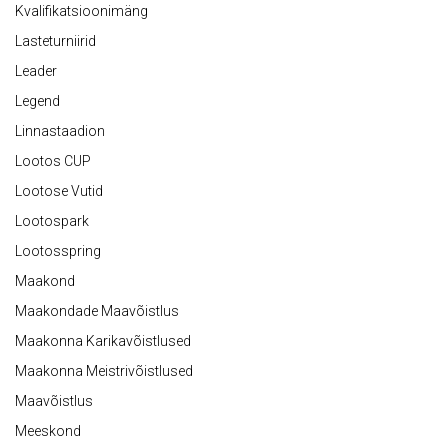
Kvalifikatsioonimäng
Lasteturniirid
Leader
Legend
Linnastaadion
Lootos CUP
Lootose Vutid
Lootospark
Lootosspring
Maakond
Maakondade Maavõistlus
Maakonna Karikavõistlused
Maakonna Meistrivõistlused
Maavõistlus
Meeskond