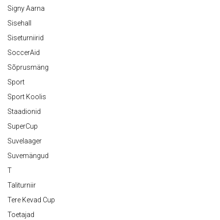
Signy Aarna
Sisehall
Siseturniirid
SoccerAid
Sõprusmäng
Sport
Sport Koolis
Staadionid
SuperCup
Suvelaager
Suvemängud
T
Taliturniir
Tere Kevad Cup
Toetajad