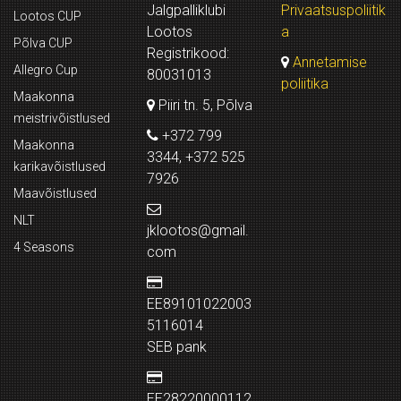
Jalgpalliklubi
Privaatsuspoliitik
Lootos CUP
Lootos
a
Põlva CUP
Registrikood:
Annetamise
Allegro Cup
80031013
poliitika
Maakonna
Piiri tn. 5, Põlva
meistrivõistlused
+372 799
Maakonna
3344, +372 525
karikavõistlused
7926
Maavõistlused
NLT
jklootos@gmail.
4 Seasons
com
EE89101022003
5116014
SEB pank
EE28220000112