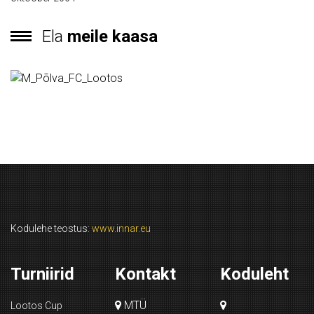
Ela
meile kaasa
Kodulehe teostus:
www.innar.eu
Turniirid
Kontakt
Koduleht
MTÜ
Lootos Cup