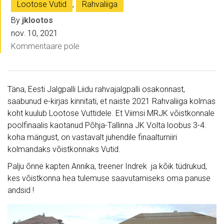
Lootose Vutid
,
Rahvaliiga
By
jklootos
nov. 10, 2021
Kommentaare pole
Täna, Eesti Jalgpalli Liidu rahvajalgpalli osakonnast,
saabunud e-kirjas kinnitati, et naiste 2021 Rahvaliiga kolmas
koht kuulub Lootose Vuttidele. Et Viimsi MRJK võistkonnale
poolfinaalis kaotanud Põhja-Tallinna JK Volta loobus 3-4.
koha mängust, on vastavalt juhendile finaalturniiri
kolmandaks võistkonnaks Vutid.
Palju õnne kapten Annika, treener Indrek ja kõik tüdrukud,
kes võistkonna hea tulemuse saavutamiseks oma panuse
andsid !