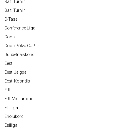
Balti Turniir
Balti Turniir
C-Tase
Conference Liiga
Coop
Coop Põlva CUP
Duubelnaiskond
Eesti
Eesti Jalgpall
Eesti Koondis
EJL
EJL Miniturniirid
Eliitliiga
Eriolukord
Esiliiga