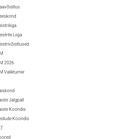
aavõistlus
eeskond
istriliiga
istrite Liiga
istrivõistlused
M
M 2026
 Valikturniir
aiskond
iste Jalgpall
iste Koondis
eidude Koondis
LT
oored