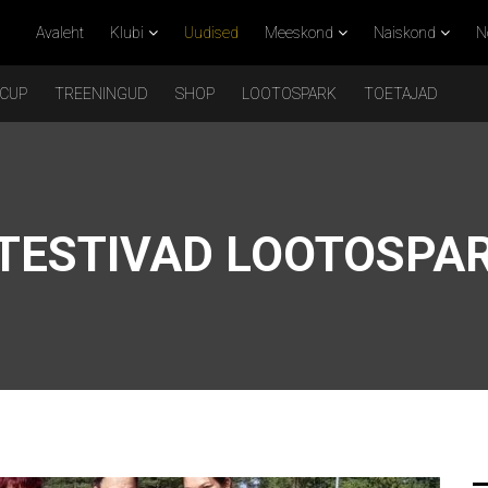
Avaleht
Klubi
Uudised
Meeskond
Naiskond
N
 CUP
TREENINGUD
SHOP
LOOTOSPARK
TOETAJAD
 TESTIVAD LOOTOSPA