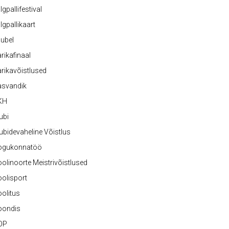
lgpallifestival
lgpallikaart
ubel
rikafinaal
rikavõistlused
asvandik
KH
ubi
ubidevaheline Võistlus
ogukonnatöö
olinoorte Meistrivõistlused
olisport
olitus
oondis
OP