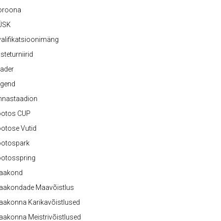
oroona
ÜSK
alifikatsioonimäng
steturniirid
ader
egend
nnastaadion
ootos CUP
otose Vutid
ootospark
ootosspring
aakond
aakondade Maavõistlus
aakonna Karikavõistlused
akonna Meistrivõistlused