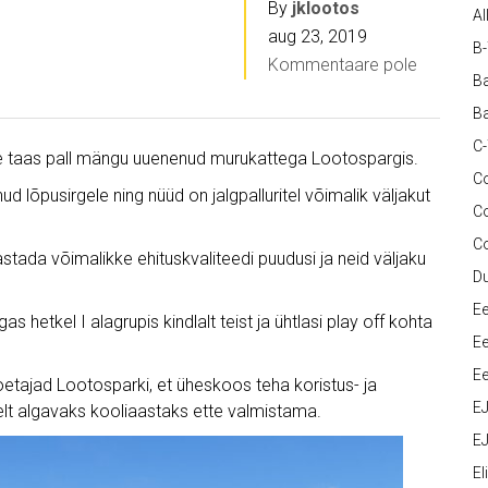
By
jklootos
Al
aug 23, 2019
B
Kommentaare pole
Ba
Ba
C
kse taas pall mängu uuenenud murukattega Lootospargis.
Co
 lõpusirgele ning nüüd on jalgpalluritel võimalik väljakut
C
C
tada võimalikke ehituskvaliteedi puudusi ja neid väljaku
D
Ee
hetkel I alagrupis kindlalt teist ja ühtlasi play off kohta
Ee
Ee
tajad Lootosparki, et üheskoos teha koristus- ja
E
lt algavaks kooliaastaks ette valmistama.
EJ
Eli