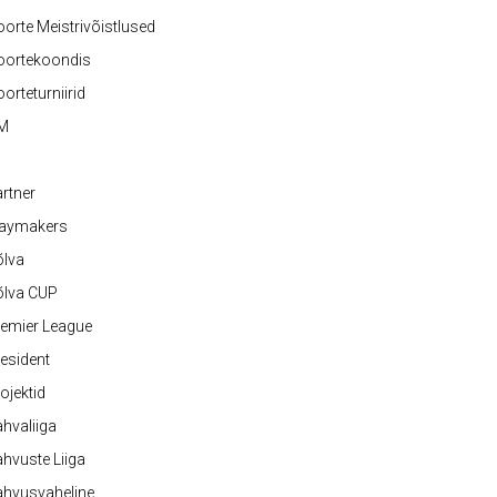
orte Meistrivõistlused
oortekoondis
orteturniirid
M
rtner
laymakers
õlva
õlva CUP
emier League
esident
ojektid
hvaliiga
hvuste Liiga
ahvusvaheline