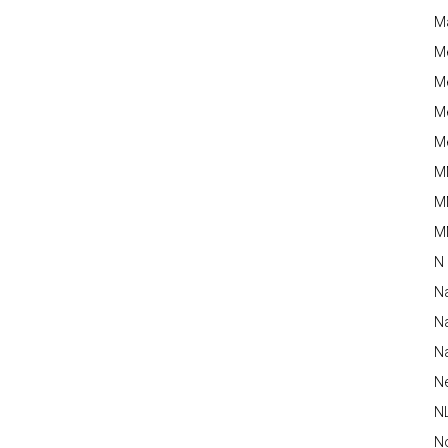
M
M
Me
Me
Me
M
M
MM
N
N
Na
Na
N
N
N