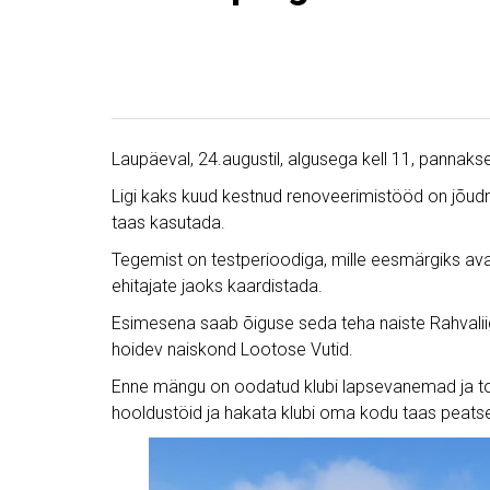
Laupäeval, 24.augustil, algusega kell 11, panna
Ligi kaks kuud kestnud renoveerimistööd on jõudnud
taas kasutada.
Tegemist on testperioodiga, mille eesmärgiks avas
ehitajate jaoks kaardistada.
Esimesena saab õiguse seda teha naiste Rahvaliigas 
hoidev naiskond Lootose Vutid.
Enne mängu on oodatud klubi lapsevanemad ja toe
hooldustöid ja hakata klubi oma kodu taas peatse