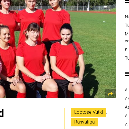
Na
Tü
Me
v
Kl
Tü
A
A
Aa
d
Lootose Vutid
,
A
Rahvaliiga
Al