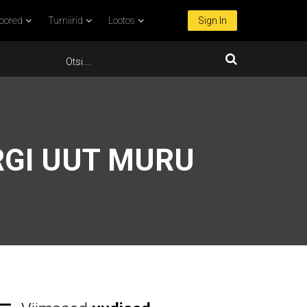
oored
Turniirid
Lootos
Sign In
RGI UUT MURU