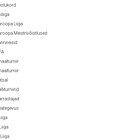
iolukord
iliiga
roopa Liiga
roopa Meistrivõistlused
nnireisid
FA
naalturniir
naalturniir
tsal
lliturniirid
rrastajad
eategevus
 Liiga
 Liiga
 Liiga