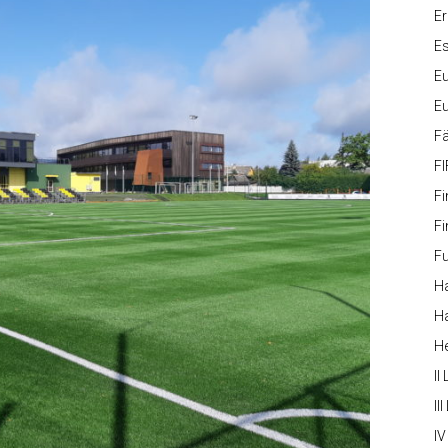
Er
Es
Eu
Eu
Fä
FI
Fi
Fi
Fu
Ha
Ha
H
II
III
IV