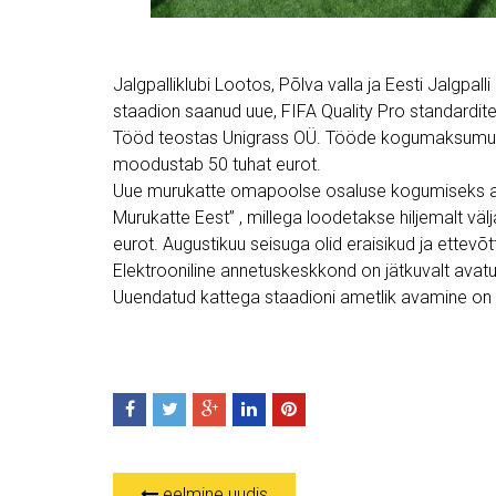
Jalgpalliklubi Lootos, Põlva valla ja Eesti Jalgpa
staadion saanud uue, FIFA Quality Pro standardite
Tööd teostas Unigrass OÜ. Tööde kogumaksumusek
moodustab 50 tuhat eurot.
Uue murukatte omapoolse osaluse kogumiseks al
Murukatte Eest” , millega loodetakse hiljemalt väl
eurot. Augustikuu seisuga olid eraisikud ja ettev
Elektrooniline annetuskeskkond on jätkuvalt avat
Uuendatud kattega staadioni ametlik avamine on
eelmine uudis