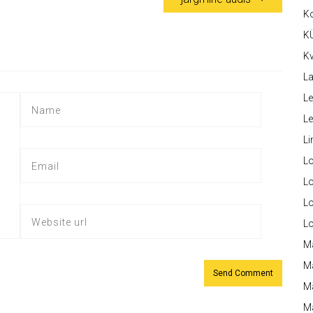
K
K
Kv
La
Le
L
Li
L
Lo
L
L
M
M
M
Ma