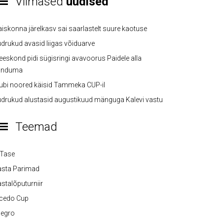
Viimased
uudised
iskonna järelkasv sai saarlastelt suure kaotuse
drukud avasid liigas võiduarve
eskond pidi sügisringi avavoorus Paidele alla
anduma
ubi noored käisid Tammeka CUP-il
drukud alustasid augustikuud mänguga Kalevi vastu
Teemad
-Tase
asta Parimad
stalõputurniir
lcedo Cup
legro