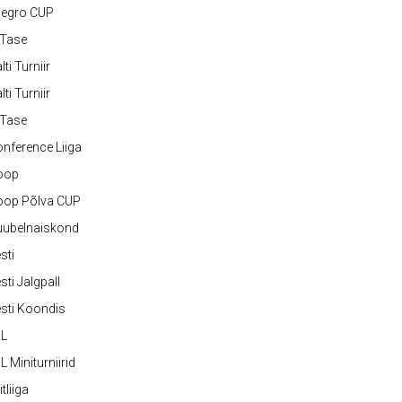
legro CUP
-Tase
lti Turniir
lti Turniir
-Tase
nference Liiga
oop
oop Põlva CUP
uubelnaiskond
sti
sti Jalgpall
sti Koondis
JL
L Miniturniirid
itliiga