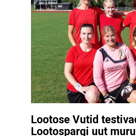
Lootose Vutid testiva
Lootospargi uut muru