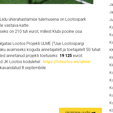
Ja
Ja
lli Liidu ühisrahastamise tulemusena on Lootospark
Ju
le vastava katte.
Ka
s on 210 tuh eurot, millest Klubi poolne osa
Ka
K
gatas Lootos Projekti ULME (“Uue Lootospargi
jaku avamiseks koguda annetajatelt ja toetajatelt 50 tuhat
K
õtted annetanud projekti toetuseks
19 125
eurot.
Kl
ud JK Lootos kodulehel :
https://fclootos.ee/ulme/
Kl
 kavandatud 8.septembrile.
K
Ko
Ko
Ko
K
K
järgmine uudis