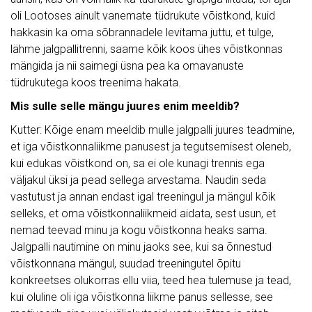
oli Lootoses ainult vanemate tüdrukute võistkond, kuid
hakkasin ka oma sõbrannadele levitama juttu, et tulge,
lähme jalgpallitrenni, saame kõik koos ühes võistkonnas
mängida ja nii saimegi üsna pea ka omavanuste
tüdrukutega koos treenima hakata.
Mis sulle selle mängu juures enim meeldib?
Kutter: Kõige enam meeldib mulle jalgpalli juures teadmine,
et iga võistkonnaliikme panusest ja tegutsemisest oleneb,
kui edukas võistkond on, sa ei ole kunagi trennis ega
väljakul üksi ja pead sellega arvestama. Naudin seda
vastutust ja annan endast igal treeningul ja mängul kõik
selleks, et oma võistkonnaliikmeid aidata, sest usun, et
nemad teevad minu ja kogu võistkonna heaks sama.
Jalgpalli nautimine on minu jaoks see, kui sa õnnestud
võistkonnana mängul, suudad treeningutel õpitu
konkreetses olukorras ellu viia, teed hea tulemuse ja tead,
kui oluline oli iga võistkonna liikme panus sellesse, see