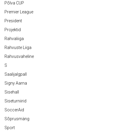
Põlva CUP
Premier League
President
Projektid
Rahvaliiga
Rahvuste Liiga
Rahvusvaheline
S
Saalijalgpall
Signy Aarna
Sisehall
Siseturniirid
SoccerAid
Sõprusmäng
Sport