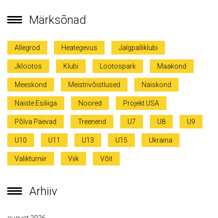
Märksõnad
Allegrod
Heategevus
Jalgpalliklubi
Jklootos
Klubi
Lootospark
Maakond
Meeskond
Meistrivõistlused
Naiskond
Naiste Esiliiga
Noored
Projekt USA
Põlva Päevad
Treenerid
U7
U8
U9
U10
U11
U13
U15
Ukraina
Valikturniir
Viik
Võit
Arhiiv