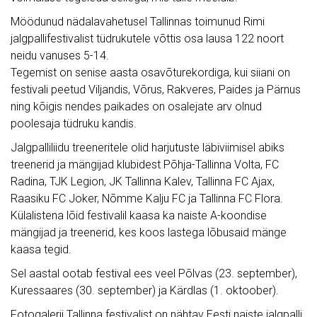
Möödunud nädalavahetusel Tallinnas toimunud Rimi
jalgpallifestivalist tüdrukutele võttis osa lausa 122 noort
neidu vanuses 5-14.
Tegemist on senise aasta osavõturekordiga, kui siiani on
festivali peetud Viljandis, Võrus, Rakveres, Paides ja Pärnus
ning kõigis nendes paikades on osalejate arv olnud
poolesaja tüdruku kandis.
Jalgpalliliidu treeneritele olid harjutuste läbiviimisel abiks
treenerid ja mängijad klubidest Põhja-Tallinna Volta, FC
Radina, TJK Legion, JK Tallinna Kalev, Tallinna FC Ajax,
Raasiku FC Joker, Nõmme Kalju FC ja Tallinna FC Flora.
Külalistena lõid festivalil kaasa ka naiste A-koondise
mängijad ja treenerid, kes koos lastega lõbusaid mänge
kaasa tegid.
Sel aastal ootab festival ees veel Põlvas (23. september),
Kuressaares (30. september) ja Kärdlas (1. oktoober).
Fotogalerii Tallinna festivalist on nähtav Eesti naiste jalgpalli