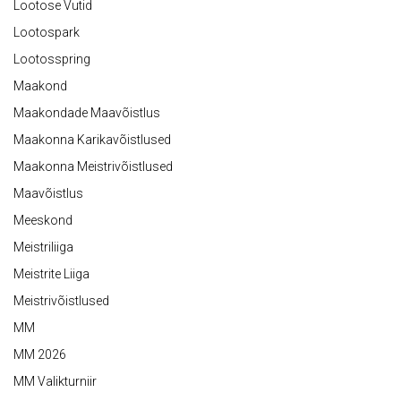
Lootose Vutid
Lootospark
Lootosspring
Maakond
Maakondade Maavõistlus
Maakonna Karikavõistlused
Maakonna Meistrivõistlused
Maavõistlus
Meeskond
Meistriliiga
Meistrite Liiga
Meistrivõistlused
MM
MM 2026
MM Valikturniir