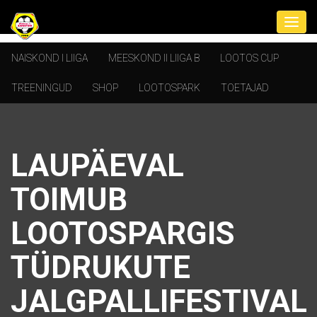
NAISKOND I LIIGA
MEESKOND II LIIGA B
LOOTOS CUP
TREENINGUD
SHOP
LOOTOSPARK
TOETAJAD
LAUPÄEVAL
TOIMUB
LOOTOSPARGIS
TÜDRUKUTE
JALGPALLIFESTIVAL