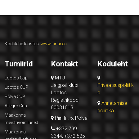
Kodulehe teostus:
www.innar.eu
Turniirid
Kontakt
Koduleht
MTÜ
Lootos Cup
Jalgpalliklubi
Privaatsuspoliitik
Lootos CUP
Lootos
a
Põlva CUP
Registrikood:
Annetamise
Allegro Cup
80031013
poliitika
Maakonna
Piiri tn. 5, Põlva
meistrivõistlused
+372 799
Maakonna
3344, +372 525