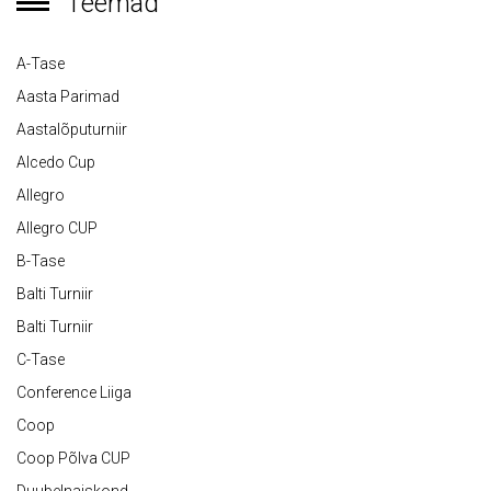
Teemad
A-Tase
Aasta Parimad
Aastalõputurniir
Alcedo Cup
Allegro
Allegro CUP
B-Tase
Balti Turniir
Balti Turniir
C-Tase
Conference Liiga
Coop
Coop Põlva CUP