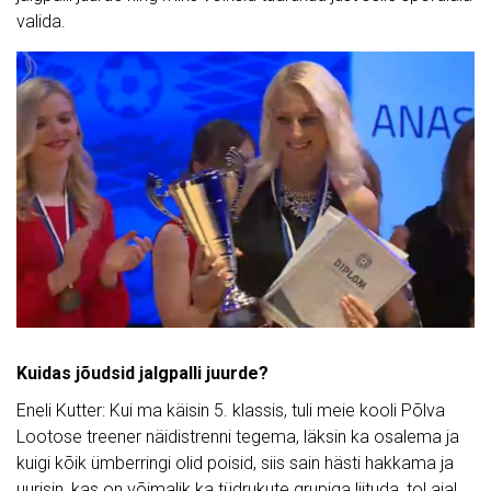
valida.
Kuidas jõudsid jalgpalli juurde?
Eneli Kutter: Kui ma käisin 5. klassis, tuli meie kooli Põlva
Lootose treener näidistrenni tegema, läksin ka osalema ja
kuigi kõik ümberringi olid poisid, siis sain hästi hakkama ja
uurisin, kas on võimalik ka tüdrukute grupiga liituda, tol ajal