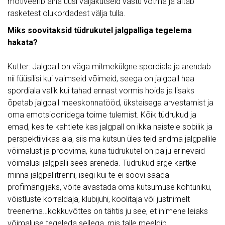
motiveerib aina uusi väljakutseid vastu võtma ja aitab
rasketest olukordadest välja tulla.
Miks soovitaksid tüdrukutel jalgpalliga tegelema
hakata?
Kutter: Jalgpall on väga mitmekülgne spordiala ja arendab
nii füüsilisi kui vaimseid võimeid, seega on jalgpall hea
spordiala valik kui tahad ennast vormis hoida ja lisaks
õpetab jalgpall meeskonnatööd, üksteisega arvestamist ja
oma emotsioonidega toime tulemist. Kõik tüdrukud ja
emad, kes te kahtlete kas jalgpall on ikka naistele sobilik ja
perspektiivikas ala, siis ma kutsun üles teid andma jalgpallile
võimalust ja proovima, kuna tüdrukutel on palju erinevaid
võimalusi jalgpalli sees areneda. Tüdrukud ärge kartke
minna jalgpallitrenni, isegi kui te ei soovi saada
profimängijaks, võite avastada oma kutsumuse kohtuniku,
võistluste korraldaja, klubijuhi, koolitaja või justnimelt
treenerina…kokkuvõttes on tähtis ju see, et inimene leiaks
võimaluse tegeleda sellega, mis talle meeldib.