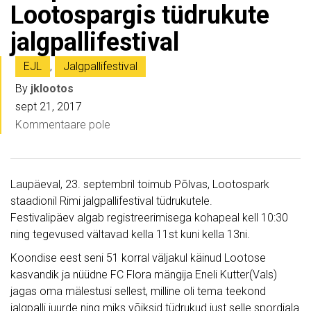
Lootospargis tüdrukute
jalgpallifestival
EJL
,
Jalgpallifestival
By
jklootos
sept 21, 2017
Kommentaare pole
Laupäeval, 23. septembril toimub Põlvas, Lootospark
staadionil Rimi jalgpallifestival tüdrukutele.
Festivalipäev algab registreerimisega kohapeal kell 10:30
ning tegevused vältavad kella 11st kuni kella 13ni.
Koondise eest seni 51 korral väljakul käinud Lootose
kasvandik ja nüüdne FC Flora mängija Eneli Kutter(Vals)
jagas oma mälestusi sellest, milline oli tema teekond
jalgpalli juurde ning miks võiksid tüdrukud just selle spordiala