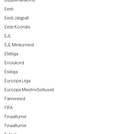
Duubelnaiskond
Eesti
Eesti Jalgpall
Eesti Koondis
EJL
EJL Miniturniirid
Eliitliiga
Eriolukord
Esiliiga
Euroopa Liiga
Euroopa Meistrivõistlused
Fännireisid
FIFA
Finaalturniir
Finaalturniir