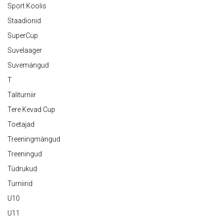
Sport Koolis
Staadionid
SuperCup
Suvelaager
Suvemängud
T
Taliturniir
Tere Kevad Cup
Toetajad
Treeningmängud
Treeningud
Tüdrukud
Turniirid
U10
U11