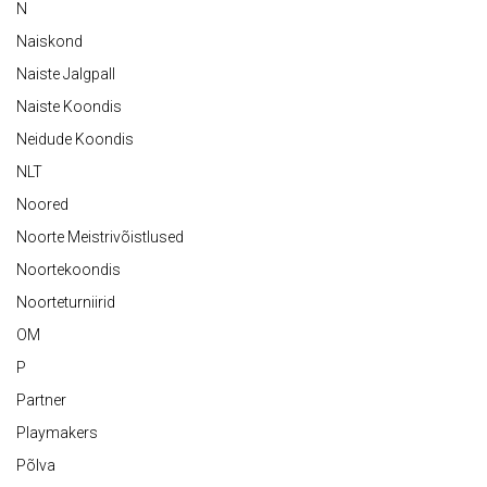
N
Naiskond
Naiste Jalgpall
Naiste Koondis
Neidude Koondis
NLT
Noored
Noorte Meistrivõistlused
Noortekoondis
Noorteturniirid
OM
P
Partner
Playmakers
Põlva