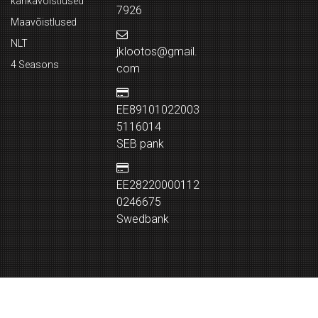
karikavõistlused
7926
Maavõistlused
NLT
jklootos@gmail.
4 Seasons
com
EE89101022003
5116014
SEB pank
EE28220000112
0246675
Swedbank