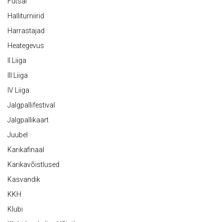
Futsal
Halliturniirid
Harrastajad
Heategevus
II Liiga
III Liiga
IV Liiga
Jalgpallifestival
Jalgpallikaart
Juubel
Karikafinaal
Karikavõistlused
Kasvandik
KKH
Klubi