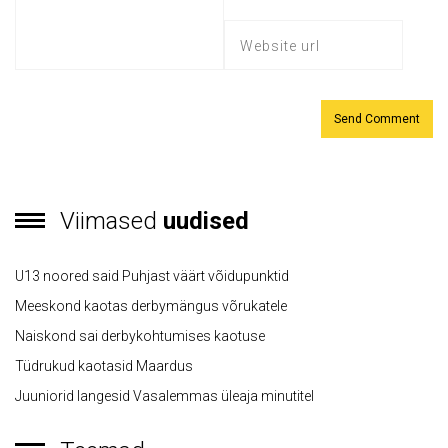
Viimased
uudised
U13 noored said Puhjast väärt võidupunktid
Meeskond kaotas derbymängus võrukatele
Naiskond sai derbykohtumises kaotuse
Tüdrukud kaotasid Maardus
Juuniorid langesid Vasalemmas üleaja minutitel