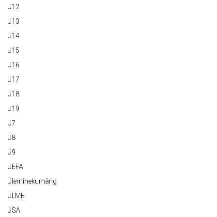
U12
U13
U14
U15
U16
U17
U18
U19
U7
U8
U9
UEFA
Üleminekumäng
ULME
USA