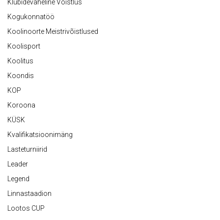
Klubidevaheline Võistlus
Kogukonnatöö
Koolinoorte Meistrivõistlused
Koolisport
Koolitus
Koondis
KOP
Koroona
KÜSK
Kvalifikatsioonimäng
Lasteturniirid
Leader
Legend
Linnastaadion
Lootos CUP