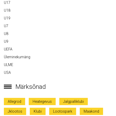
U17
U18
U19
U7
U8
U9
UEFA
Üleminekumäng
ULME
USA
Märksõnad
Allegrod
Heategevus
Jalgpalliklubi
Jklootos
Klubi
Lootospark
Maakond