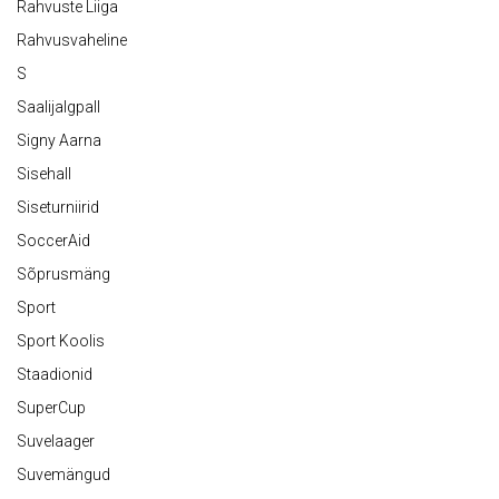
Rahvuste Liiga
Rahvusvaheline
S
Saalijalgpall
Signy Aarna
Sisehall
Siseturniirid
SoccerAid
Sõprusmäng
Sport
Sport Koolis
Staadionid
SuperCup
Suvelaager
Suvemängud