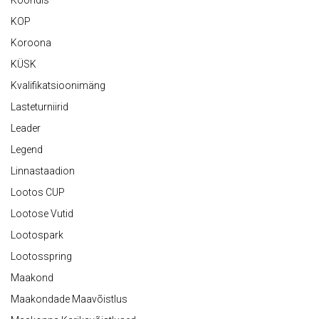
Koondis
KOP
Koroona
KÜSK
Kvalifikatsioonimäng
Lasteturniirid
Leader
Legend
Linnastaadion
Lootos CUP
Lootose Vutid
Lootospark
Lootosspring
Maakond
Maakondade Maavõistlus