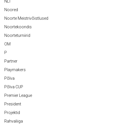
NLT
Noored
Noorte Meistrivõistlused
Noortekoondis
Noorteturniirid
OM
P
Partner
Playmakers
Põlva
Põlva CUP
Premier League
President
Projektid
Rahvaliiga