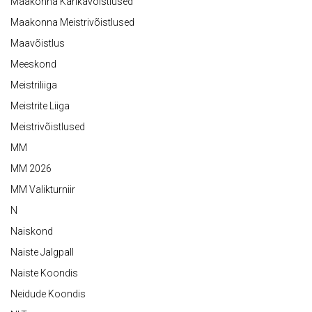
Maakonna Karikavõistlused
Maakonna Meistrivõistlused
Maavõistlus
Meeskond
Meistriliiga
Meistrite Liiga
Meistrivõistlused
MM
MM 2026
MM Valikturniir
N
Naiskond
Naiste Jalgpall
Naiste Koondis
Neidude Koondis