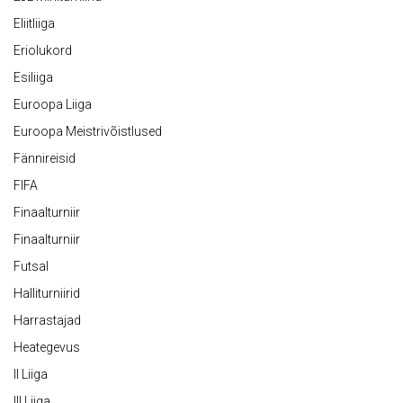
Eliitliiga
Eriolukord
Esiliiga
Euroopa Liiga
Euroopa Meistrivõistlused
Fännireisid
FIFA
Finaalturniir
Finaalturniir
Futsal
Halliturniirid
Harrastajad
Heategevus
II Liiga
III Liiga