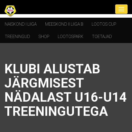
NAISKOND I LIIGA
MEESKOND II LIIGA B
LOOTOS CUP
TREENINGUD
SHOP
LOOTOSPARK
TOETAJAD
KLUBI ALUSTAB
JÄRGMISEST
NÄDALAST U16-U14
TREENINGUTEGA