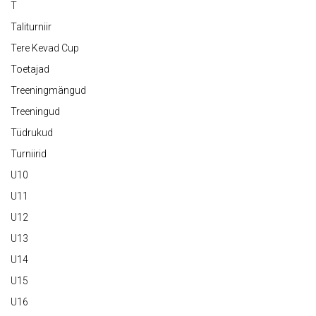
T
Taliturniir
Tere Kevad Cup
Toetajad
Treeningmängud
Treeningud
Tüdrukud
Turniirid
U10
U11
U12
U13
U14
U15
U16