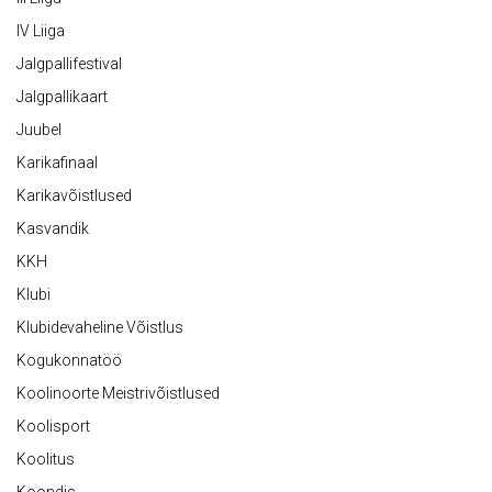
IV Liiga
Jalgpallifestival
Jalgpallikaart
Juubel
Karikafinaal
Karikavõistlused
Kasvandik
KKH
Klubi
Klubidevaheline Võistlus
Kogukonnatöö
Koolinoorte Meistrivõistlused
Koolisport
Koolitus