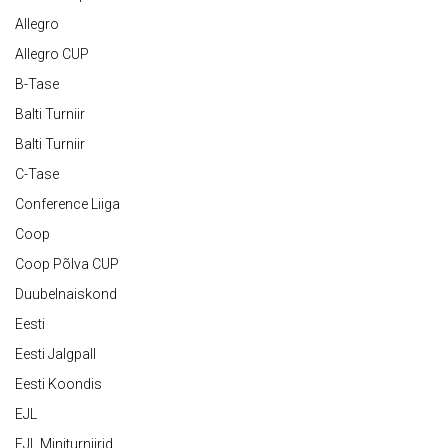
Allegro
Allegro CUP
B-Tase
Balti Turniir
Balti Turniir
C-Tase
Conference Liiga
Coop
Coop Põlva CUP
Duubelnaiskond
Eesti
Eesti Jalgpall
Eesti Koondis
EJL
EJL Miniturniirid