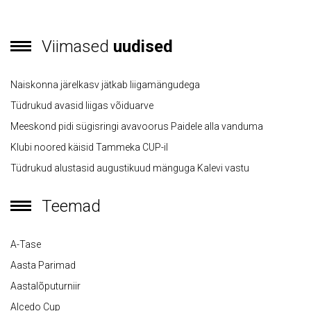
Viimased
uudised
Naiskonna järelkasv jätkab liigamängudega
Tüdrukud avasid liigas võiduarve
Meeskond pidi sügisringi avavoorus Paidele alla vanduma
Klubi noored käisid Tammeka CUP-il
Tüdrukud alustasid augustikuud mänguga Kalevi vastu
Teemad
A-Tase
Aasta Parimad
Aastalõputurniir
Alcedo Cup