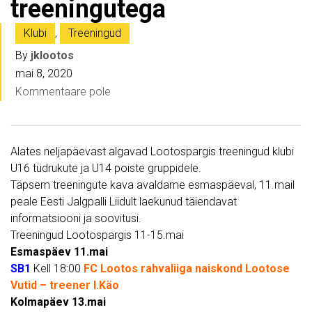
treeningutega
Klubi
,
Treeningud
By
jklootos
mai 8, 2020
Kommentaare pole
Alates neljapäevast algavad Lootospargis treeningud klubi
U16 tüdrukute ja U14 poiste gruppidele.
Täpsem treeningute kava avaldame esmaspäeval, 11.mail
peale Eesti Jalgpalli Liidult laekunud täiendavat
informatsiooni ja soovitusi.
Treeningud Lootospargis 11-15.mai
Esmaspäev 11.mai
SB1
Kell 18:00
FC Lootos rahvaliiga naiskond Lootose
Vutid – treener I.Käo
Kolmapäev 13.mai