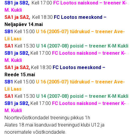
SB1 ja SB2,
Kell 17:00
FC Lootos naiskond – treener K-
M. Kukli
SA1 ja SA2,
Kell 18:30
FC Lootos meeskond –
Neljapäev 14.mai
SB1
Kell 15:00
U 16 (2005-07) tüdrukud – treener Ave-
Lii Laas
SA1
Kell 15:30
U 14 (2007-08) poisid – treener K-M Kukli
SB1 ja SB2,
Kell 17:00
FC Lootos naiskond – treener K-
M. Kukli
SA1 ja SA2,
Kell 18:30
FC Lootos meeskond –
Reede 15.mai
SB1
Kell 15:00
U 16 (2005-07) tüdrukud – treener Ave-
Lii Laas
SA1
Kell 15:30
U 14 (2007-08) poisid – treener K-M Kukli
SB1 ja SB2,
Kell 17:00
FC Lootos naiskond – treener K-
M. Kukli
Noortevõistkondadel treeningu pikkus 1h
Alates 18.mai lisanduvad treeningud klubi U12 ja
noorematele võistkondadele.