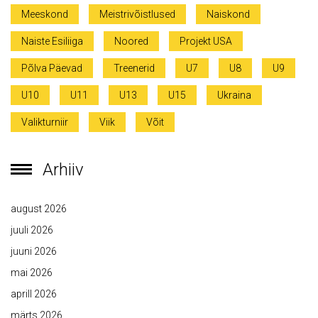
Meeskond
Meistrivõistlused
Naiskond
Naiste Esiliiga
Noored
Projekt USA
Põlva Päevad
Treenerid
U7
U8
U9
U10
U11
U13
U15
Ukraina
Valikturniir
Viik
Võit
Arhiiv
august 2026
juuli 2026
juuni 2026
mai 2026
aprill 2026
märts 2026