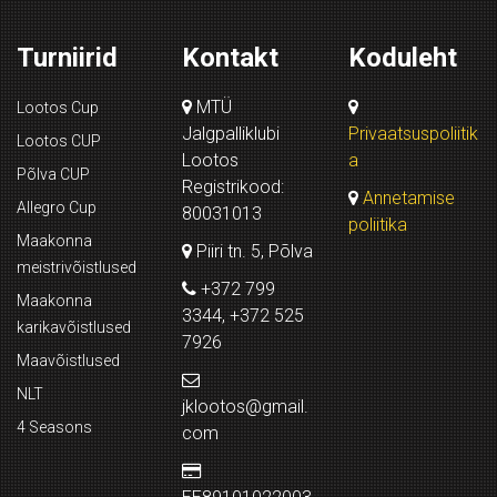
Turniirid
Kontakt
Koduleht
MTÜ
Lootos Cup
Jalgpalliklubi
Privaatsuspoliitik
Lootos CUP
Lootos
a
Põlva CUP
Registrikood:
Annetamise
Allegro Cup
80031013
poliitika
Maakonna
Piiri tn. 5, Põlva
meistrivõistlused
+372 799
Maakonna
3344, +372 525
karikavõistlused
7926
Maavõistlused
NLT
jklootos@gmail.
4 Seasons
com